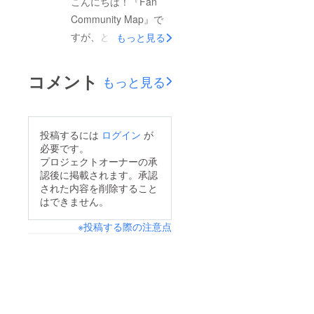
こんにちは！『Fan
クラウドファンディン
Community Map』で
グ
すが、とうとう閲覧
もっと見る
URLhttps://silkhat.yos
1,000回を突破致しま
himoto.co.jp/projects/3
した！というよりも、
コメント
もっと見る
51
なにげにもうすぐ
1,100回です！！宜し
ければ、ご覧になって
投稿するには
ログイン
が
みてください。引き続
必要です。
きコツコツがんばりま
プロジェクトオーナーの承
認後に掲載されます。承認
す。■Fan Comuunity
された内容を削除すること
Map×地域活性化：ど
はできません。
のコミュニティの方で
※投稿する際の注意点
も参加OK！・サイト
URLhttps://fancommu
nity-
map.jimdofree.com/・
クラウドファンディン