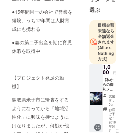
児の父をし
選ぶ
●15年間同一の会社で営業を
ておりま
す。
経験。うち12年間は人財育
目標金額
成にも携わる
未達なら
■facebook
全額返金
されます
●妻の第二子出産を期に育児
https://www.f
(All-or-
休暇を取得中
acebook.co
Nothing
m/ni.mu.779
方式)
85
1,0
00
円
●20年前に鳥
【プロジェクト発足の動
【私か
取県米子市
らの御
機】
礼メッ
から上京
セー
し、現在埼
支援
ジ】 私
鳥取県米子市に帰省をする
者：
玉県在住
から御
0人
ようになってから「地域活
礼メッ
お届
セージ
け予
●15年間同一
性化」に興味を持つように
を送ら
定：
の会社で営
せて頂
2019
はなりましたが、何処か他
年01
きま
業を経験。
こ
月
す。
の