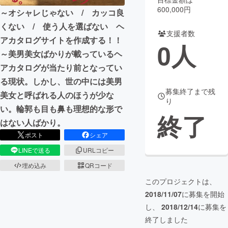
600,000円
～オシャレじゃない / カッコ良
まちづくり・地域活性化
くない / 使う人を選ばない ヘ
支援者数
アカタログサイトを作成する！！
0
人
CAMPFIRE for Social Good
CAMPFIRE Creation
～美男美女ばかりが載っているヘ
CAMPFIREふるさと納税
machi-ya
コミュニティ
アカタログが当たり前となってい
る現状。しかし、世の中には美男
募集終了まで残
美女と呼ばれる人のほうが少な
り
い。輪郭も目も鼻も理想的な形で
終了
はない人ばかり。
ポスト
シェア
LINEで送る
URLコピー
埋め込み
QRコード
このプロジェクトは、
2018/11/07
に募集を開始
し、
2018/12/14
に募集を
終了しました