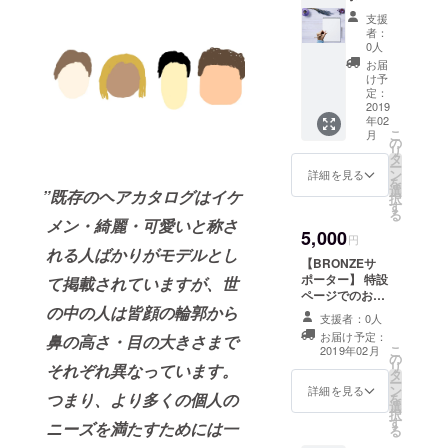
ター】
支援
特設
者：
ページ
0人
でのお
お届
名前掲
け予
載 今プ
定：
ロジェ
2019
年02
クトの
こ
月
オリジ
の
リ
ナルス
タ
ー
テッ
ン
詳細を見る
を
カー お
選
”既存のヘアカタログはイケ
択
礼の
す
る
メッ
メン・綺麗・可愛いと称さ
5,000
セージ
円
れる人ばかりがモデルとし
【BRONZEサ
ポーター】 特設
て掲載されていますが、世
ページでのお名
の中の人は皆顔の輪郭から
前掲載 今プロ
支援者：0人
ジェクトのオリ
お届け予定：
鼻の高さ・目の大きさまで
ジナル缶バッジ
こ
2019年02月
の
お礼のメッセー
リ
それぞれ異なっています。
タ
ジ
ー
ン
詳細を見る
つまり、より多くの個人の
を
選
択
す
ニーズを満たすためには一
る