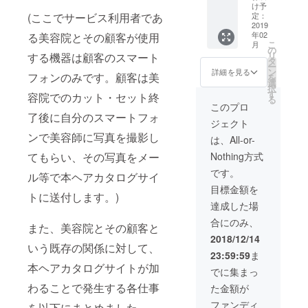
バッジ
名前掲
ズ・色
け予
今プロ
載 今プ
につい
定：
(ここでサービス利用者であ
ジェク
ロジェ
2019
て”をご
年02
る美容院とその顧客が使用
トのオ
クトの
参照く
こ
月
リジナ
オリジ
ださ
の
リ
する機器は顧客のスマート
ルTシャ
ナルス
い。）
タ
ー
ツ（ご
テッ
ン
詳細を見る
フォンのみです。顧客は美
を
希望の
カー お
選
択
品のサ
礼の
す
容院でのカット・セット終
る
イズ・
メッ
このプロ
色を備
セージ
了後に自分のスマートフォ
ジェクト
考欄に
今プロ
記載し
ジェク
ンで美容師に写真を撮影し
は、All-or-
ていた
トのオ
Nothing方式
てもらい、その写真をメー
だきま
リジナ
すよう
ルマグ
です。
ル等で本ヘアカタログサイ
お願い
カップ
目標金額を
いたし
今プロ
トに送付します。)
ます。
ジェク
達成した場
サイ
トのオ
合にのみ、
ズ・色
リジナ
また、美容院とその顧客と
につい
ルトー
2018/12/14
ては本
トバッ
いう既存の関係に対して、
23:59:59
ま
文の”・
グ 今プ
本ヘアカタログサイトが加
Tシャツ
ロジェ
でに集まっ
のサイ
クトの
わることで発生する各仕事
た金額が
ズにつ
オリジ
いて”を
ナル缶
ファンディ
を以下にまとめました。