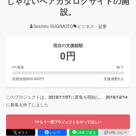
じゃないヘアカタログサイトの開
設。
Soichiro SUGIMOTO
ビジネス・起業
現在の支援総額
0
円
終了
0
%達成
目標金額
600,000
円
支援者数
0
人
このプロジェクトは、
2018/11/07
に募集を開始し、
2018/12/14
に募集を終了しました
もう一度プロジェクトをやってほしい
ポスト
シェア
LINEで送る
URLコピー