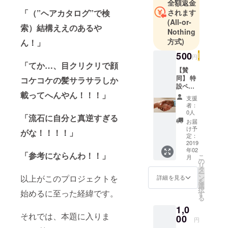
全額返金
されます
「（”ヘアカタログ”で検
(All-or-
索）結構ええのあるや
Nothing
方式)
ん！」
500
円
「てか…、目クリクリで顔
【賛
同】 特
コケコケの髪サラサラしか
設ペー
載ってへんやん！！！」
ジでの
支援
お名前
者：
掲載
0人
「流石に自分と真逆すぎる
お届
け予
がな！！！！」
定：
2019
年02
「参考にならんわ！！」
こ
月
の
リ
タ
ー
ン
以上がこのプロジェクトを
詳細を見る
を
選
択
始めるに至った経緯です。
す
る
1,0
それでは、本題に入りま
00
円