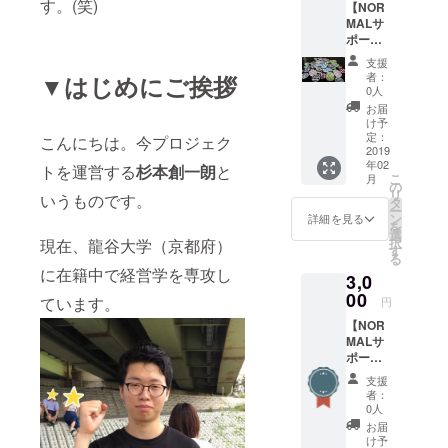
す。(笑)
【NOR
MALサ
ポー
ター】
支援
特設
者：
▼はじめにご挨拶
ページ
0人
でのお
お届
名前掲
け予
載 今プ
定：
こんにちは。今プロジェク
ロジェ
2019
年02
クトの
トを運営する
杉本創一朗
と
こ
月
オリジ
の
リ
いうものです。
ナル缶
タ
ー
バッジ
ン
詳細を見る
を
選
択
現在、龍谷大学（京都府）
す
る
に在籍中で経営学を専攻し
3,0
00
ています。
円
【NOR
MALサ
ポー
ター】
支援
特設
者：
ページ
0人
でのお
お届
名前掲
け予