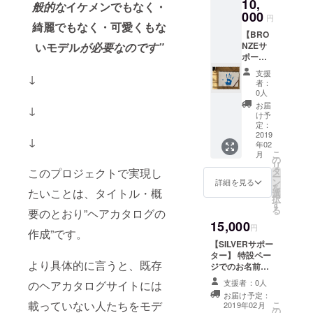
10,
般的な
イケメンでもなく・
000
円
綺麗でもなく・可愛くもな
【BRO
NZEサ
いモデル
が必要なのです”
ポー
ター】
支援
↓
特設
者：
ページ
0人
でのお
お届
↓
名前掲
け予
載 今プ
定：
ロジェ
2019
↓
年02
クトの
こ
月
オリジ
の
リ
ナルス
タ
このプロジェクトで実現し
ー
テッ
ン
詳細を見る
を
カー お
たいことは、タイトル・概
選
択
礼の
す
る
要のとおり”ヘアカタログの
メッ
15,000
セージ
円
作成”です。
今プロ
【SILVERサポー
ジェク
ター】 特設ペー
トのオ
より具体的に言うと、既存
ジでのお名前掲
リジナ
載 今プロジェク
ルメガ
支援者：0人
のヘアカタログサイトには
トのオリジナル
ネ拭き
お届け予定：
ステッカー お礼
載っていない人たちをモデ
こ
2019年02月
の
のメッセージ 今