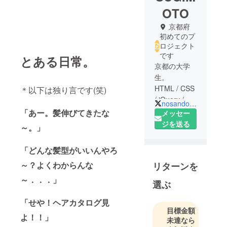
OTO
京都府
初めてのプ
ロジェクト
です
とある日常。
京都の大学
生。
HTML / CSS
＊以下は独り言です(笑)
/ jQuery /
nosandone
Ruby on
「あー。髪伸びてきたな
メッセー
Rails（メイ
ジを送る
～。」
ン）の学習
に奮闘中。
「どんな髪型がいいんやろ
～？よくわからんな
リターンを
～．．．」
選ぶ
「せや！ヘアカタログ見
目標金額
よ！！」
未達なら