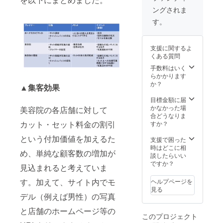
ご参照
バッジ
ングされま
くださ
今プロ
い。）
ジェク
す。
トのオ
リジナ
ルTシャ
支援に関するよ
ツ（ご
くある質問
希望の
品のサ
手数料はいく
イズ・
らかかります
色を備
か？
▲集客効果
考欄に
記載し
目標金額に届
ていた
かなかった場
美容院の各店舗に対して
だきま
合どうなりま
すよう
カット・セット料金の割引
すか？
お願い
という付加価値を加えるた
いたし
支援で困った
ます。
時はどこに相
め、単純な顧客数の増加が
サイ
談したらいい
ズ・色
ですか？
見込まれると考えていま
につい
ては本
す。加えて、サイト内でモ
ヘルプページを
文の”・
見る
Tシャツ
デル（例えば男性）の写真
のサイ
ズにつ
と店舗のホームページ等の
このプロジェクト
いて”を