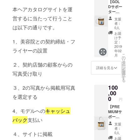
【GOL
リジナ
Dサポー
ル缶
本ヘアカタログサイトを運
ター】
バッジ
特設
今プロ
営するに当たって行うこと
支援
ページ
ジェク
者：
でのお
は以下の通りです。
トのオ
0人
名前掲
リジナ
お届
載 今プ
ルTシャ
け予
1、美容院との契約締結・フ
ロジェ
ツ（ご
定：
クトの
2019
希望の
ライヤーの設置
年02
オリジ
品のサ
こ
月
ナルス
イズ・
の
リ
テッ
色を備
タ
２、契約店舗の顧客からの
ー
カー お
考欄に
ン
詳細を見る
を
礼の
記載し
選
写真受け取り
択
メッ
ていた
す
る
セージ
だきま
100
今プロ
３、2の写真から掲載用写真
すよう
ジェク
,00
お願い
を選定する
トのオ
いたし
0
円
リジナ
ます。
ルマグ
【PRE
サイ
4、モデルへの
キャッシュ
カップ
MIUMサ
ズ・色
今プロ
ポー
につい
バック
支払い
ジェク
ター】
ては本
支援
トのオ
特設
文の”・
者：
リジナ
ページ
Tシャツ
0人
４、サイトに掲載
ル缶
でのお
のサイ
お届