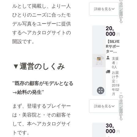
リ
タ
プロジェクトの
ルとして掲載し、より一人
ー
ン
オリジナルメガ
詳細を見る
を
選
ネ拭き 今プロ
ひとりのニーズに合ったモ
択
す
ジェクトのオリ
る
デル写真をユーザーに提供
ジナル缶バッジ
20,
するヘアカタログサイトの
000
円
開設です。
【SILVE
Rサポー
ター】
特設
支援
ページ
者：
▼運営のしくみ
でのお
0人
名前掲
お届
載 今プ
け予
ロジェ
定：
”既存の顧客がモデルとなる
クトの
2019
年02
オリジ
→給料の発生”
こ
月
ナルス
の
リ
テッ
タ
ー
カー お
まず、登場するプレイヤー
ン
詳細を見る
を
礼の
選
択
は・美容院と・その顧客そ
メッ
す
る
セージ
して、本ヘアカタログサイ
30,
今プロ
ジェク
000
円
トです。
トのオ