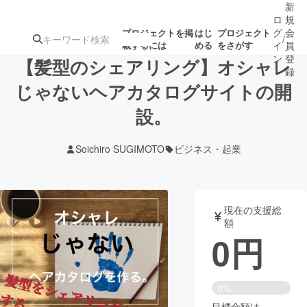
新
ロ
規
グ
会
プロジェクトを掲
はじ
プロジェクト
/
載するには
める
をさがす
イ
員
ン
登
【髪型のシェアリング】オシャレ
録
じゃないヘアカタログサイトの開
設。
人気のプロ
注目のリ
注目の新着プロ
募集終了が近いプ
もうすぐ公開
ジェクト
ターン
ジェクト
ロジェクト
されます
Soichiro SUGIMOTO
ビジネス・起業
アート・写真
音楽
現在の支援総
テクノロジー・ガジェット
ゲーム・サ
額
0
円
映像・映画
書籍・雑誌
0%
ビジネス・起業
チャレンジ
目標金額は