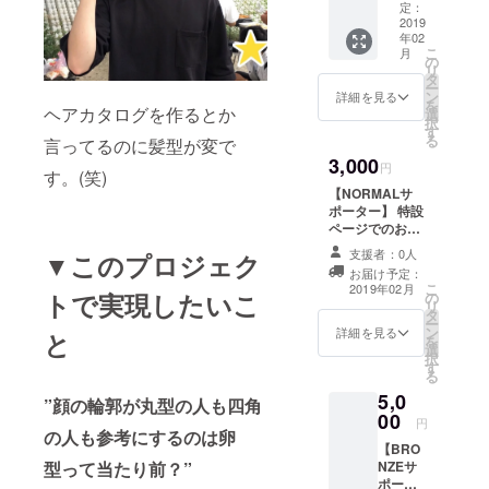
載 今プ
定：
ロジェ
2019
年02
クトの
こ
月
オリジ
の
リ
ナルス
タ
ー
テッ
ン
詳細を見る
を
カー お
ヘアカタログを作るとか
選
択
礼の
す
る
言ってるのに髪型が変で
メッ
3,000
セージ
円
す。(笑)
【NORMALサ
ポーター】 特設
ページでのお名
前掲載 今プロ
支援者：0人
▼このプロジェク
ジェクトのオリ
お届け予定：
ジナル缶バッジ
こ
2019年02月
トで実現したいこ
の
お礼のメッセー
リ
タ
ジ
ー
ン
詳細を見る
と
を
選
択
す
る
5,0
”顔の輪郭が丸型の人も四角
00
円
の人も参考にするのは卵
【BRO
NZEサ
型って当たり前？”
ポー