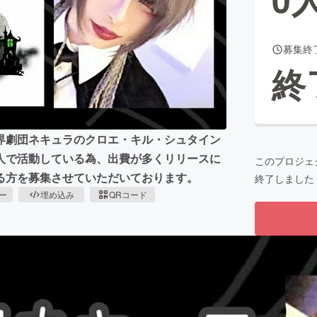
募集終
CAMPFIRE for Social Good
CAMPFIRE Creation
終
CAMPFIREふるさと納税
machi-ya
コミュニティ
界劇団ネキュラのクロエ・キル・シュタイン
人で活動している為、出費が多くリリースに
このプロジェ
る方を募集させていただいております。
終了しました
ピー
埋め込み
QRコード