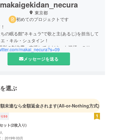
makaigekidan_necura
東京都
初めてのプロジェクトです
て！
ちの眠る館"ネキュラ"で歌と主(あるじ)を担当して
ロエ・キル・シュタイン！
V撮影の制作費、支援してくださった皆様へのリ
twitter.com/makai_necura?s=09
作費・郵送費、今後のプロモーション費を募ってい
メッセージを送る
お力添えをいただけら嬉しいです。よろしくお願い
！
を選ぶ
金額未達なら全額返金されます
(All-or-Nothing方式)
残り
50
セット(2枚入り)
人
：2019年03月