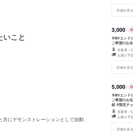
詳細を見
3,000
円
たいこと
✞MVエンド
支援者：0
お届け予定
詳細を見
5,000
円
✞MVエンド
ご希望のお名前をご記入
紙 ✞限定チ
支援者：0
お届け予定
をリリースと共にデモンストレーションとして始動、
詳細を見