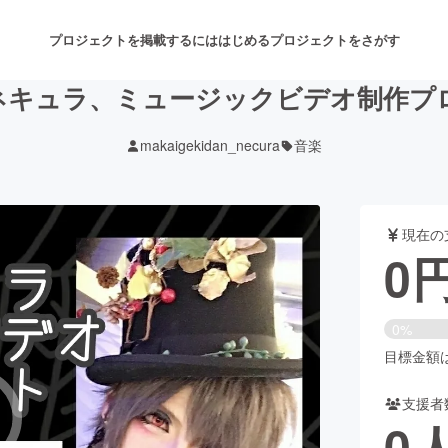
プロジェクトを掲載するには
はじめる
プロジェクトをさがす
ネキュラ、ミュージックビデオ制作プ
makaigekidan_necura
音楽
注目のリターン
注目の新着プロジェクト
募集終了が近いプロジェクト
も
現在の
音楽
舞台・パフォーマンス
0
ゲーム・サービス開発
フード・飲食店
0%
書籍・雑誌出版
アニメ・漫画
目標金額は1
支援者
チャレンジ
ビューティー・ヘルスケ
0