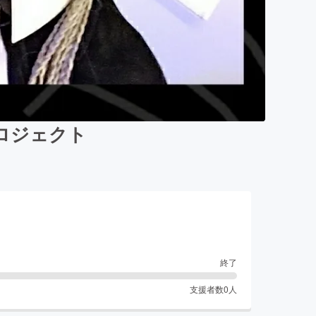
ロジェクト
終了
支援者数
0
人