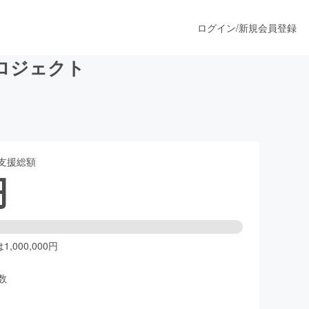
ログイン
/
新規会員登録
ロジェクト
うすぐ公開されます
支援総額
プロダクト
円
ファッション
スポーツ
,000,000円
数
ア
ソーシャルグッド
人