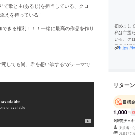
"で歌と主(あるじ)を担当している、クロ
添えを待っている！
初めまし
加できる権利！！！一緒に最高の作品を作り
私は亡霊た
いる、ク
新曲のM
https://
ターン製
る！
”死しても尚、君を想い涙する”がテーマで
少しでも
致します
リターン
目標
1,000
円
✞限定チェキ
支援者：0
お届け予定