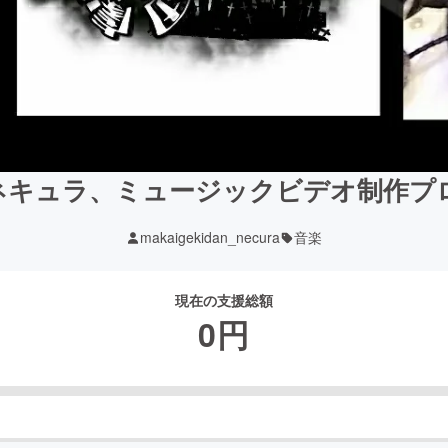
ネキュラ、ミュージックビデオ制作プ
makaigekidan_necura
音楽
現在の支援総額
0
円