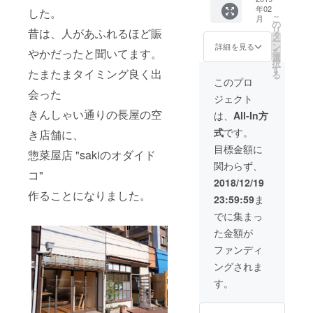
毎月10
年02
交通費
した。
名様の
こ
月
別 2019
み、今
の
リ
昔は、人があふれるほど賑
年3月以
後募集
タ
ー
降出張
してい
ン
詳細を見る
を
やかだったと聞いてます。
いたし
こうと
選
択
ます。
思って
す
たまたまタイミング良く出
る
ます。
このプロ
まず
会った
ジェクト
は、最
初の10
きんしゃい通りの長屋の空
は、
All-In方
名に
式
です。
き店舗に、
なって
みませ
目標金額に
惣菜屋店 "sakiのオダイド
んか？
関わらず、
※2019
コ"
年3月か
2018/12/19
ら使っ
作ることになりました。
23:59:59
ま
ていた
だけま
でに集まっ
す。 ※
た金額が
毎月1日
から使
ファンディ
い始め
ングされま
ていた
だきま
す。
す。
(毎月1