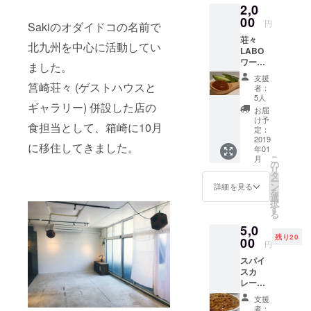
2,0
菜)
00
円
Sakiのオダイドコの名前で
荘々
北九州を中心に活動してい
LABO
ワーク
ました。
ショッ
支援
プ 万能
筥崎荘々 (ゲストハウスと
者：
調味料
5人
ギャラリー) 併設した店の
玉味噌
お届
のお料
け予
食担当として、箱崎に10月
理作り
定：
ワーク
2019
に移住してきました。
年01
ショッ
こ
月
プ (開催
の
リ
日は、
タ
ー
要相談
ン
詳細を見る
を
させて
選
択
いただ
す
る
きま
5,0
す。)
残り20
00
円
スパイ
スカ
レー弁
当回数
支援
券 10枚
者：