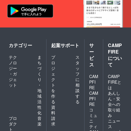
んなスタイルのご提案
をいたします。SAKIの
オダイドコは皆様のご
支援の元、活かされて
います。今、こうして
箱崎での営業ができる
カテゴリー
起案サポート
サ
CAMP
のもご支援くださった
ー
FIRE
ファンの皆様がいるか
テク
ま
プ
ス
ビ
につい
ノロ
ち
ロ
タ
ス
て
ら。クラウドファンデ
ジー
づ
ジ
ッ
イング本日最終日。皆
・ガ
く
ェ
フ
CAM
CAMP
様のご支援のほど宜し
ジェ
り
ク
に
PFI
FIREと
ット
・
ト
相
くお願い申し上げま
RE
は
地
を
談
CAM
あんし
す。SAKIのオダイドコ
域
作
す
PFI
ん・安
崎田豊子
活
る
る
RE
全への
性
資
コ
取り組
化
料
ミュ
み
プロ
音
請
ニ
ニュー
ダク
楽
求
ティ
ス
ト