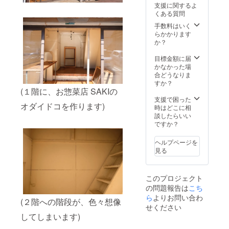
日から
支援に関するよ
月末ま
くある質問
で有
効、月
手数料はいく
の半ば
らかかります
からの
か？
利用の
場合で
目標金額に届
も、そ
かなかった場
の月の
合どうなりま
月末ま
すか？
(１階に、お惣菜店 SAKIの
でとさ
せて頂
支援で困った
オダイドコを作ります)
きま
時はどこに相
す。)
談したらいい
ですか？
ヘルプページを
見る
このプロジェクト
の問題報告は
こち
ら
よりお問い合わ
(２階への階段が、色々想像
せください
してしまいます)