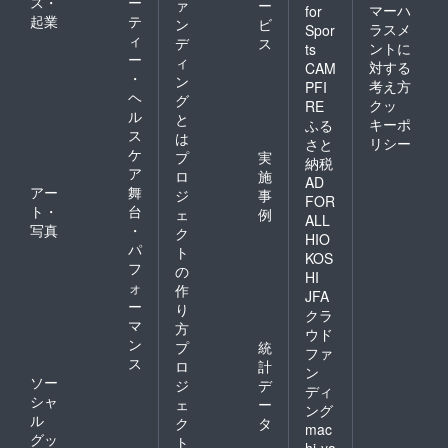
ス・
ー
ァ
ー
マーハ
for
起業
テ
ン
ビ
ラスメ
Spor
ィ
デ
ス
ントに
ts
ー
ィ
対する
CAM
・
ン
考え方
PFI
ヘ
グ
クッ
RE
ル
と
キーポ
ふる
ス
は
リシー
さと
ケ
プ
実
納税
ア
ロ
施
AD
アー
舞
ジ
事
FOR
ト・
台
ェ
例
ALL
写真
・
ク
HIO
パ
ト
KOS
フ
の
HI
ォ
作
JFA
ー
り
クラ
マ
方
ウド
ン
プ
統
ファ
ス
ロ
計
ン
ソー
ジ
デ
ディ
シャ
ェ
ー
ング
ル
ク
タ
mac
グッ
ト
hi-ya