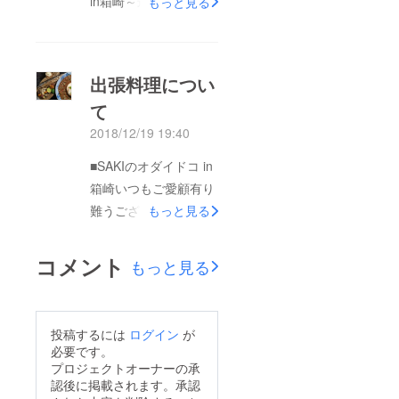
in箱崎～最後のご挨拶
もっと見る
した。ありがとうござ
食とは、人を良くする
いました。いよいよ、
と書きます。SAKIのオ
3/28(木)大安の日に
ダイドコがお作りする
出張料理につい
OPENさせて頂きま
お料理でお客様の身体
て
す。筥崎荘々原田
と心のお手当てが出来
2018/12/19 19:40
たら…。単身赴任サラ
リーマンの方へのご褒
■SAKIのオダイドコ in
美頑張ってる専業主婦
箱崎いつもご愛顧有り
の方へお昼のご褒美独
難うございます。本日
もっと見る
身生活で不摂生を見つ
まで、たくさんの皆様
め直す為のご褒美週一
からのご支援ご注文頂
コメント
もっと見る
回でも、月に一回で
き心より感謝申し上げ
も。さて、さて、今日
ます。さて、本日いよ
は何があるかな？お店
いよ最終日を迎えクラ
投稿するには
ログイン
が
のショーケースにはお
ウドファンデイング
必要です。
客様の食べたいものが
リターン内容の最後の
プロジェクトオーナーの承
いつも並んでる。人は
認後に掲載されます。承認
ご案内をいたします。