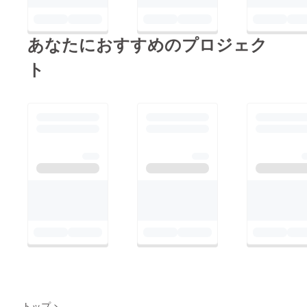
して忘れないよう残り
の店舗における貸しき
の時間を一秒一秒身体
り出張料理 / 8名様グ
に刻んで参ります。何
あなたにおすすめのプロジェク
ループ(人数様の追加
卒宜しくお願い申し上
変動は話し合いの上)
ト
げます。SAKIのオダイ
ここは私の聖地。と
ドコ崎田豊
いっても過言ではない
子
くらいお客様より数年
間ご愛顧頂いたお店で
す。4坪という狭いお
店。そこにお越しにな
られるお客様は初対
面。ですが、何処かで
ご縁ごあったり、何か
で共通点があったり…
数時間たちますと昔か
ら知り合いだったかの
ような。デメリットか
と思いきや狭いこと
トップ
>