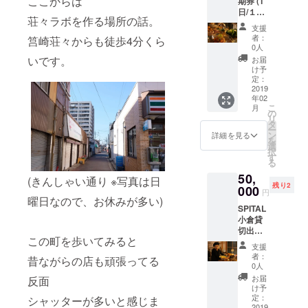
ここからは
期券 (1
日/１回
荘々ラボを作る場所の話。
利用化)
支援
SAKIの
者：
筥崎荘々からも徒歩4分くら
オダイ
0人
ドコ営
いです。
お届
業日に
け予
お惣菜
定：
セット
2019
年02
を1日１
こ
月
回お渡
の
リ
ししま
タ
ー
す。 (※
ン
詳細を見る
を
お店の
選
択
定休日
す
る
の日
50,
は、前
(きんしゃい通り ※写真は日
残り2
日にご
000
円
希望で
曜日なので、お休みが多い)
SPITAL
あれ
小倉貸
ば、2日
切出張
分を用
この町を歩いてみると
料理 崎
意しま
支援
田まい
す。) 食
者：
昔ながらの店も頑張ってる
りま
の定期
0人
す！ 最
券は、
お届
反面
大集約
更新型
け予
人数/ 8
です。
定：
シャッターが多いと感じま
名様迄/
2019