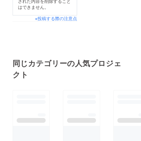
味に惹かれて小さなお
された内容を削除すること
■出張料理2-4名様出張
はできません。
店に通いいつかは店主
料理 / 20000円(交通
の人柄に惚れる。SAKI
※投稿する際の注意点
費及び追加人数様別途
のオダイドコはそんな
料金)ご家庭もしく
お店を目指します。こ
は、ご指定先にお伺い
こ、九州、福岡市箱崎
してお料理をお作りす
で小さなお総菜&amp;
るケータリングです。
スパイスカレーのお
お料理内容は、お客様
同じカテゴリーの人気プロジェ
店。この街で必要とさ
と事前に打ち合わせを
れる人、必要とされる
クト
させていただきます。
お店でありたい。SAKI
ご希望のスタイルに応
のオダイドコの永遠の
じて参加頂く皆様のこ
テーマです。あとわず
とを思いながらSAKIの
かな時間。お客様のご
オダイドコよりご提案
支援を頂けたら…お客
させて頂く出張料理で
様の声を頂けたら…ク
す。■SPITAL(スピタ
ラウドファンデイング
ル)出張料理 50000円
最終日今日のことを決
北九州市小倉北区室町