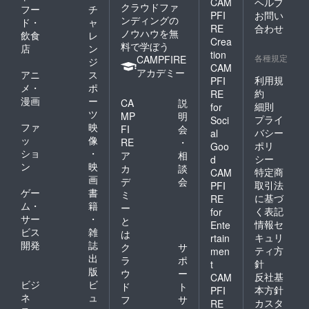
CAM
ヘルプ
クラウドファ
フー
チ
PFI
お問い
ンディングの
ド・
ャ
RE
合わせ
ノウハウを無
飲食
レ
Crea
料で学ぼう
店
ン
tion
各種規定
CAMPFIRE
ジ
CAM
アカデミー
アニ
ス
利用規
PFI
メ・
ポ
約
RE
漫画
ー
CA
説
細則
for
ツ
MP
明
プライ
Soci
ファ
映
FI
会
バシー
al
ッ
像
RE
・
ポリ
Goo
ショ
・
ア
相
シー
d
ン
映
カ
談
特定商
CAM
画
デ
会
取引法
PFI
ゲー
書
ミ
に基づ
RE
ム・
籍
ー
く表記
for
サー
・
と
情報セ
Ente
ビス
雑
は
キュリ
rtain
開発
誌
ク
サ
ティ方
men
出
ラ
ポ
針
t
版
ウ
ー
反社基
CAM
ビジ
ビ
ド
ト
本方針
PFI
ネ
ュ
フ
サ
カスタ
RE