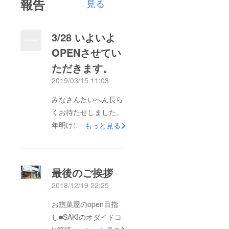
報告
見る
3/28 いよいよ
OPENさせてい
ただきます。
2019/03/15 11:03
みなさんたいへん長ら
くお待たせしました。
年明けに、崎田が少し
もっと見る
喘息で体調を崩してい
たのもあり、大幅に
OPENが遅れてしまい
最後のご挨拶
ました、冷蔵ショー
2018/12/19 22:25
ケース冷蔵庫フライ
ヤーIH炊飯器など支援
お惣菜屋のopen目指
していただいた費用で
し■SAKIのオダイドコ
購入させていただきま