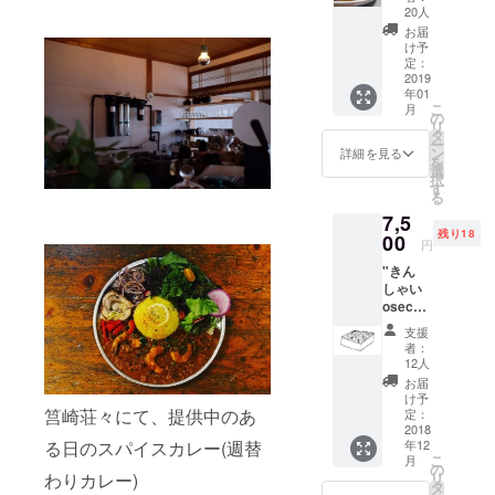
綴り (約
20人
3個分お
お届
買い得
け予
な、回
定：
数券で
2019
年01
す) ※ス
こ
月
パイス
の
リ
カレー
タ
ー
は １週
ン
詳細を見る
を
間毎く
選
択
らいで
す
る
内容が
7,5
変わり
残り18
ます。
00
円
写真
"きん
は、パ
しゃい
キスタ
osechi
ンカ
" SAKI
レー カ
支援
オダイ
ラバト
者：
ドコな
風
12人
らでは
※2019
お届
の おせ
年２月
け予
ちを準
筥崎荘々にて、提供中のあ
から利
定：
備しま
2018
用可能
年12
る日のスパイスカレー(週替
す。 □
です。
こ
月
福岡市
※有効期
の
リ
わりカレー)
内の方
限は、
タ