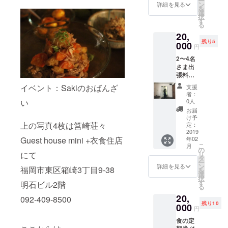
ー
は、
2019年
ン
詳細を見る
を
SAKIの
12月末
選
択
オダイ
日まで
す
る
ドコ or
20,
筥崎
残り5
荘々で
000
円
お渡
2〜4名
し。 □
さま出
北九州
張料理
の方
させて
は、
イベント：Sakiのおばんざ
支援
頂きま
SPITAL
者：
す。 (交
でお渡
0人
い
通費別/
ししま
お届
追加人
す。 お
け予
数別途
上の写真4枚は筥崎荘々
渡しの
定：
頂きま
2019
日程な
年02
Guest house mini +衣食住店
す)
どは、
こ
月
2019年
後日調
の
リ
にて
３月か
整させ
タ
ー
ら有効
ていた
ン
詳細を見る
福岡市東区箱崎3丁目9-38
を
です。
だけた
選
択
日程
らと
す
明石ビル2階
る
は、相
思って
20,
談させ
いま
092-409-8500
残り10
てくだ
000
す。
円
さい。
食の定