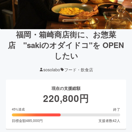
福岡・箱崎商店街に、お惣菜
店 "sakiのオダイドコ"を OPEN
したい
sosolabo
フード・飲食店
現在の支援総額
220,800
円
終了
45
%達成
目標金額
485,000
円
支援者数
42
人