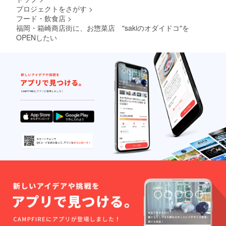
は、意外な空間をもた
プロジェクトをさがす
>
フード・飲食店
>
らせてくれました。カ
福岡・箱崎商店街に、お惣菜店 "sakiのオダイドコ"を
レーを通じて多くの皆
OPENしたい
様からの笑顔を頂きま
した。このスピタル1F
を貸しきり出張料理を
いたします。ご希望の
お料理とドリンクをお
客様のご希望スタイル
で。もちろん、打ち合
わせも念密にさせて頂
きます。例えば、ご家
族様のお誕生日会。女
子会、ベジタリアンの
お食事会、例えば、ス
パイシーカレー会食
会、昭和の時代を忍ん
で昭和カレー会等…色