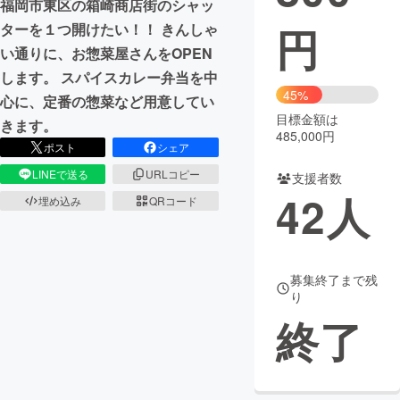
福岡市東区の箱崎商店街のシャッ
円
ターを１つ開けたい！！ きんしゃ
まちづくり・地域活性化
い通りに、お惣菜屋さんをOPEN
します。 スパイスカレー弁当を中
CAMPFIRE for Social Good
CAMPFIRE Creation
45%
心に、定番の惣菜など用意してい
CAMPFIREふるさと納税
machi-ya
コミュニティ
目標金額は
きます。
485,000円
ポスト
シェア
LINEで送る
URLコピー
支援者数
42
人
埋め込み
QRコード
募集終了まで残
り
終了