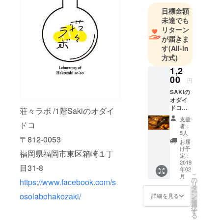
コ
目標金額
２階は、
未達でも
荘々ラボ (料
リターン
理教室や、
が届きま
ワーク
す
(All-in
ショップを
方式)
開催してい
1,2
きます)
00
円
SAKIの
食をテーマ
オダイ
ドコの
に
荘々ラボ /1階Sakiのオダイ
お惣菜
商品開発し
支援
セット
ドコ
者：
ていきたい
日替わ
5人
〒812-0053
りのお
と
お届
惣菜の
け予
思っていま
福岡県福岡市東区箱崎１丁
セット
定：
す。
を 店頭
2019
目31-8
年02
にて、
こ
月
お渡し
の
https://www.facebook.com/s
リ
しま
タ
ー
す。 (写
osolabohakozaki/
ン
詳細を見る
を
真は、
選
択
ある日
す
る
のお惣