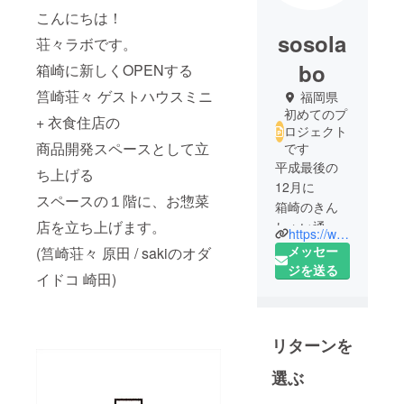
こんにちは！
sosola
荘々ラボです。
bo
箱崎に新しくOPENする
筥崎荘々 ゲストハウスミニ
福岡県
初めてのプ
+ 衣食住店の
ロジェクト
商品開発スペースとして立
です
平成最後の
ち上げる
12月に
スペースの１階に、お惣菜
箱崎のきん
店を立ち上げます。
しゃい通り
https://www.facebook.com/sosolabohakozaki/
に
メッセー
(筥崎荘々 原田 / sakiのオダ
OPENする予
ジを送る
イドコ 崎田)
定の荘々ラ
ボです。
リターンを
１階は、お
惣菜屋 SAKI
選ぶ
のオダイド