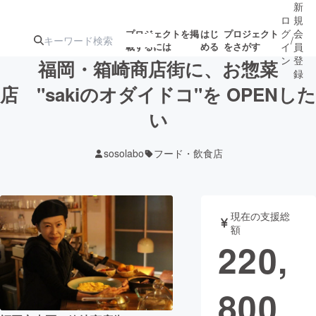
新
ロ
規
グ
会
プロジェクトを掲
はじ
プロジェクト
/
載するには
める
をさがす
イ
員
ン
登
福岡・箱崎商店街に、お惣菜
録
店 "sakiのオダイドコ"を OPENした
い
人気のプロ
注目のリ
注目の新着プロ
募集終了が近いプ
もうすぐ公開
ジェクト
ターン
ジェクト
ロジェクト
されます
sosolabo
フード・飲食店
アート・写真
音楽
現在の支援総
テクノロジー・ガジェット
ゲーム・サ
額
220,
映像・映画
書籍・雑誌
800
ビジネス・起業
チャレンジ