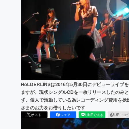
まちづくり・地域活性化
HöLDERLINSは2016年5月30日にデビューラ
ますが、現状シングルCDを一枚リリースしたのみ
ず、個人で活動している為レコーディング費用を捻
さまのお力をお借りしたいです
ポスト
シェア
LINEで送る
URLコ