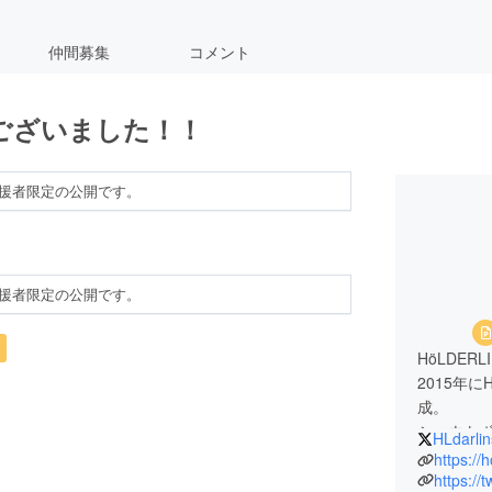
仲間募集
コメント
ございました！！
援者限定の公開です。
援者限定の公開です。
HöLDER
2015年
成。
シャウトボ
HLdarlin
ンドに厚
https://
現在はサポ
https://