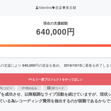
hlderlins
音楽
東京都
現在の支援総額
640,000
円
人の支援により
640,000
円の資金を集め、
2016/10/15
に募集を終了しま
もう一度プロジェクトをやってほしい
RLコピー
埋め込み
QRコード
ューライブを成功させ、以降順調なライブ活動を続けていますが、現
ている為レコーディング費用を捻出するのが困難であるからで