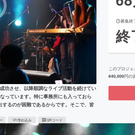
募集終
CAMPFIRE for Social Good
CAMPFIRE Creation
終
CAMPFIREふるさと納税
machi-ya
コミュニティ
このプロジェ
640,000
円の
イブを成功させ、以降順調なライブ活動を続けてい
となっています。特に事務所にも入っておら
出するのが困難であるからです。そこで、皆
ピー
埋め込み
QRコード