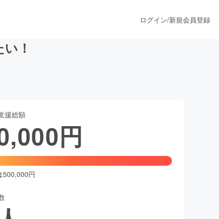
ログイン
/
新規会員登録
たい！
うすぐ公開されます
支援総額
プロダクト
0,000
円
ファッション
スポーツ
00,000円
数
ア
ソーシャルグッド
人