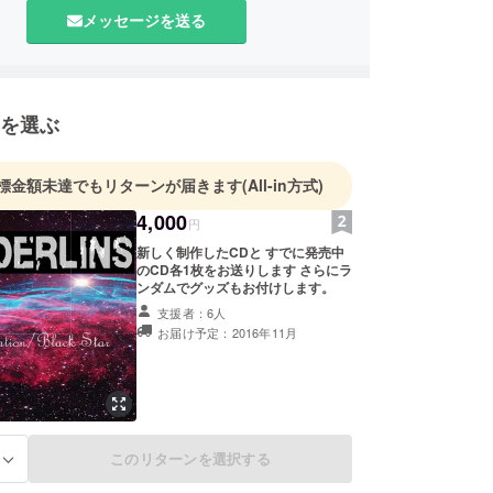
である。
メッセージを送る
月30日TSUTAYA O-crestにて自主企画の初お披露目
！
12月17日六本木VaRitにてワンマンライブを開催し
を選ぶ
18年8月18日には新宿ライブハウス3会場を貸し
ーキットイベントを決行、大成功させる。
には台湾大型サーキットフェス覚醒音楽祭にも出演。
標金額未達でもリターンが届きます
(All-in方式)
海外フェスを視野に入れ活動していく予定だ。
4,000
円
ーも募集中！
新しく制作したCDと すでに発売中
のCD各1枚をお送りします さらにラ
ンダムでグッズもお付けします。
支援者：6人
お届け予定：2016年11月
このリターンを選択する
る