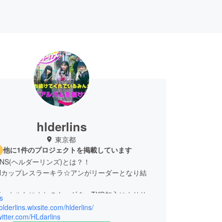
hlderlins
東京都
他に1件のプロジェクトを掲載しています
LINS(ヘルダーリンズ)とは？！
にHカップレスラーキラ☆アンがリーダーとなり結
ーカルなにぬねのん、ギターTKG加入によりサウ
s
みが増しまくる。
holderlins.wixsite.com/hlderlins/
ートにBUN.MJ.キャシーを迎え、最高の音源を誠
twitter.com/HLdarlins