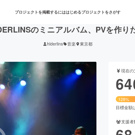
プロジェクトを掲載するには
はじめる
プロジェクトをさがす
LDERLINSのミニアルバム、PVを作り
hlderlins
音楽
東京都
注目のリターン
注目の新着プロジェクト
募集終了が近いプロジェクト
も
現在の
音楽
舞台・パフォーマンス
64
ゲーム・サービス開発
フード・飲食店
128%
書籍・雑誌出版
アニメ・漫画
目標金額は5
支援者
チャレンジ
ビューティー・ヘルスケ
68