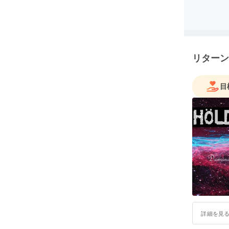
意製作中
2016年5
ライブ！
2016年
た。
リターン
その後20
切ってサ
2019年
目
今後とも
本メンバ
詳細を見