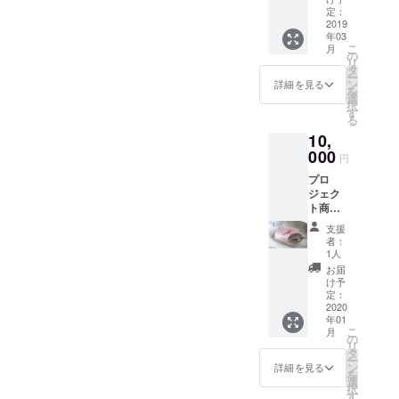
豆・ア
定：
クセサ
2019
年03
リー・
こ
月
スクラ
の
リ
ブのう
タ
ー
ちラン
ン
詳細を見る
を
ダムで
選
択
選ばせ
す
る
て頂い
10,
た2種を
福袋に
000
円
してお
プロ
送りさ
ジェク
せて頂
ト商品
きま
提供
す！
支援
（アク
者：
セサ
1人
リーor
お届
石けん
け予
から1種
定：
セレク
2020
年01
ト） 写
こ
月
真は商
の
リ
品完成
タ
ー
イメー
ン
詳細を見る
を
ジで
選
択
す。 お
す