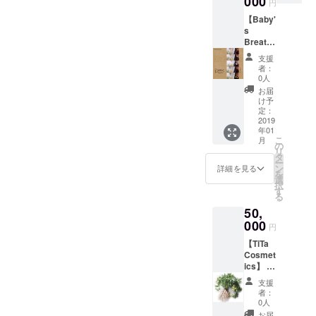
000
円
【Baby'
s
Breath
】 ブリ
支援
サード
者：
フラ
0人
ワー・
お届
アクセ
け予
サリー
定：
パーツ
2019
年01
仕入契
こ
月
約（1年
の
リ
間）
タ
ー
Baby's
ン
詳細を見る
を
Breath
選
択
の製作
す
る
するピ
50,
アスに
使用す
000
円
るブリ
【TiTa
ザード
Cosmet
フラ
ics】 奈
ワー・
良産大
アクセ
支援
和当帰
サリー
者：
使用契
パーツ
0人
約 奈良
を仕入
お届