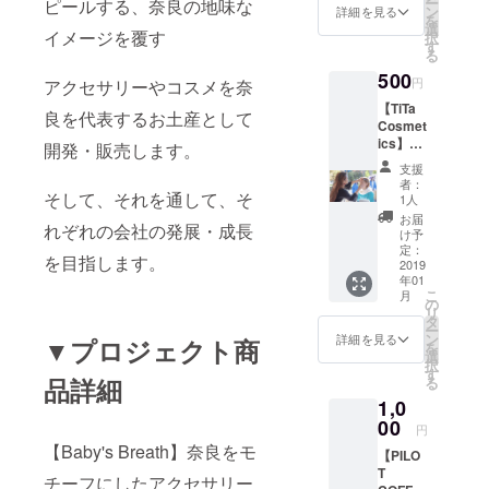
ー
ピールする、奈良の地味な
ン
詳細を見る
を
選
イメージを覆す
択
す
る
500
円
アクセサリーやコスメを奈
【TiTa
良を代表するお土産として
Cosmet
ics】プ
開発・販売します。
ロフ用
支援
写真・
者：
映え写
そして、それを通して、そ
1人
真撮
お届
れぞれの会社の発展・成長
影！ メ
け予
イク
定：
を目指します。
アップ
2019
年01
アドア
こ
月
ドバイ
の
リ
ザーに
タ
ー
よるメ
ン
詳細を見る
▼プロジェクト商
を
イク
選
択
アップ
す
品詳細
る
付き！
1,0
自分で
は撮れ
00
円
ないよ
【Baby's Breath】奈良をモ
【PILO
うな、
T
ちょっ
チーフにしたアクセサリー