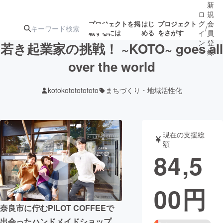
新
ロ
規
グ
会
プロジェクトを掲
はじ
プロジェクト
/
載するには
める
をさがす
イ
員
ン
登
若き起業家の挑戦！ ~KOTO~ goes all
録
over the world
人気のプロ
注目のリ
注目の新着プロ
募集終了が近いプ
もうすぐ公開
kotokotototototo
まちづくり・地域活性化
ジェクト
ターン
ジェクト
ロジェクト
されます
アート・写真
音楽
現在の支援総
額
84,5
テクノロジー・ガジェット
ゲーム・サ
00
円
映像・映画
書籍・雑誌
奈良市に佇むPILOT COFFEEで
ビジネス・起業
チャレンジ
出会ったハンドメイドショップ