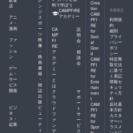
飲食
レ
Crea
料で学ぼう
店
ン
tion
各種規定
CAMPFIRE
ジ
CAM
アカデミー
アニ
ス
利用規
PFI
メ・
ポ
約
RE
漫画
ー
CA
説
細則
for
ツ
MP
明
プライ
Soci
ファ
映
FI
会
バシー
al
ッ
像
RE
・
ポリ
Goo
ショ
・
ア
相
シー
d
ン
映
カ
談
特定商
CAM
画
デ
会
取引法
PFI
ゲー
書
ミ
に基づ
RE
ム・
籍
ー
く表記
for
サー
・
と
情報セ
Ente
ビス
雑
は
キュリ
rtain
開発
誌
ク
サ
ティ方
men
出
ラ
ポ
針
t
版
ウ
ー
反社基
CAM
ビジ
ビ
ド
ト
本方針
PFI
ネ
ュ
フ
サ
カスタ
RE
ス・
ー
ァ
ー
マーハ
for
起業
テ
ン
ビ
ラスメ
Spor
ィ
デ
ス
ントに
ts