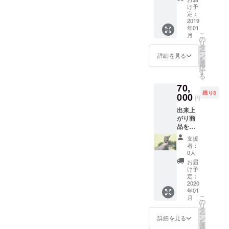
で大和
れる先
け予
当帰を
として
定：
育てる
2019
１年間
年01
農家の
契約し
こ
月
方へ！
て頂き
の
リ
商品と
ます。
タ
ー
して出
（各1枠
ン
詳細を見る
を
荷でき
ずつと
選
択
ない大
なりま
す
る
和当帰
す。）
70,
に含ま
残り3
れるビ
000
円
タミン
出来上
を化粧
がり商
品に配
品を陳
合しま
列して
す！
支援
下さる
者：
はじめ
0人
の3店舗
お届
様用(先
け予
着３枠)
定：
2020
年01
こ
月
の
リ
タ
ー
ン
詳細を見る
を
選