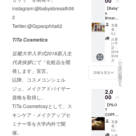
00
円
社のイ
instagram:@babysbresath06
【Baby'
ベン
s
ト、ス
2
Breath
テージ
】ブリ
用、就
Twitter:@Gypsophila62
支援
ザード
活生、
者：
フラ
どんな
0人
ワーイ
方でも
TiTa Cosmetics
お届
ヤリン
大歓迎
け予
グ提
です！
定：
供！ 本
2019
近畿大学入学式2018新入生
今更聞
年03
物の花
けない
こ
月
代表挨拶にて
「化粧品を開
で出来
メイク
の
リ
た可愛
アップ
タ
ー
発します」宣言。
くも洗
の基
ン
詳細を見る
を
練され
本、就
選
以降、コスメコンシェル
択
たイヤ
活メイ
す
る
リング
ク、
ジュ、メイクアドバイザー
2,0
です。
パーソ
耳元で
00
ナルカ
資格を取得し、
円
感じる
ラー別
【PILO
TiTa Cosmeticsyとして、ス
自然の
メイ
T
音色は
ク、 ス
キンケア・メイクアップセ
COFFE
なんと
キンケ
E】豆
も癒さ
アのコ
支援
ミナー等を大学内外で開
200g
れます
ア、ニ
者：
100円引
よ。
キビ肌
0人
催。
き
に優し
お届