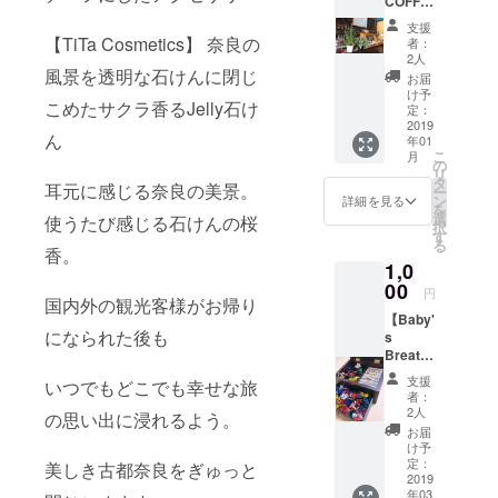
COFFE
ときち
E】全ド
んとし
支援
リンク
た 写真
【TiTa Cosmetics】 奈良の
者：
１cup５
を撮っ
2人
０円引
風景を透明な石けんに閉じ
てみた
お届
きしま
い方向
け予
こめたサクラ香るJelly石け
す！
けで
定：
2019
す。
ん
年01
Baby's
こ
月
Breath
の
リ
のアク
タ
耳元に感じる奈良の美景。
ー
セサ
ン
詳細を見る
を
リーも
選
使うたび感じる石けんの桜
択
貸し出
す
る
香。
ししま
1,0
す！ ＊
00
日程
円
国内外の観光客様がお帰り
2019年
【Baby'
1~3月内
になられた後も
s
＊奈良
Breath
市内
】ブリ
尚、交
支援
いつでもどこでも幸せな旅
ザード
通費・
者：
フラ
滞在費
2人
の思い出に浸れるよう。
ワーピ
は自己
お届
アス提
負担は
け予
供！ 本
定：
自己負
美しき古都奈良をぎゅっと
物の花
2019
担とな
年03
で出来