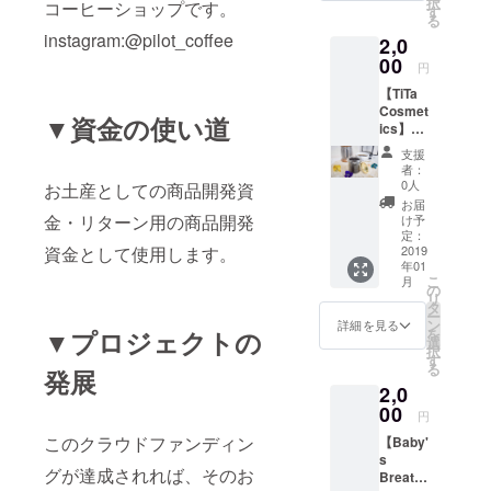
択
コーヒーショップです。
す
あなた
る
に最適
instagram:@pilot_coffee
2,0
なメイ
00
クアッ
円
プを提
【TiTa
案する
Cosmet
▼資金の使い道
フェイ
ics】
スシー
コー
トを提
支援
ヒース
者：
供させ
クラブ
0人
お土産としての商品開発資
ていた
提供！
お届
だきま
PILOT
金・リターン用の商品開発
け予
す。
COFFE
定：
資金として使用します。
Eで自家
2019
年01
焙煎さ
こ
月
れた香
の
リ
り高い
タ
ー
コー
ン
詳細を見る
▼プロジェクトの
を
ヒーと
選
択
ココ
す
る
発展
ナッツ
2,0
オイル
を使用
00
円
した海
このクラウドファンディン
【Baby'
外セレ
s
ブの間
グが達成されれば、そのお
Breath
で 話題