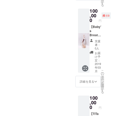
択
す
る
100
,00
残り3
0
円
【Baby'
s
Breath
】企業
支援
様！コ
者：
ラボア
0人
クセサ
お届
リー開
け予
発！！
定：
！ 企業
2019
年03
様のイ
こ
月
メージ
の
リ
に合わ
タ
ー
せたア
ン
詳細を見る
を
クセサ
選
択
リーを
す
る
一緒に
100
作らせ
て頂き
,00
ます。
0
円
【TiTa