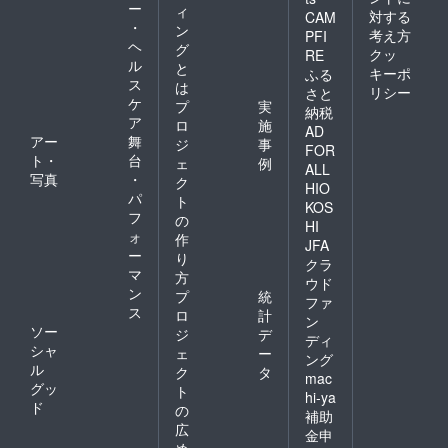
ー
ィ
対する
CAM
・
ン
考え方
PFI
ヘ
グ
クッ
RE
ル
と
キーポ
ふる
ス
は
リシー
さと
ケ
プ
実
納税
ア
ロ
施
AD
アー
舞
ジ
事
FOR
ト・
台
ェ
例
ALL
写真
・
ク
HIO
パ
ト
KOS
フ
の
HI
ォ
作
JFA
ー
り
クラ
マ
方
ウド
ン
プ
統
ファ
ス
ロ
計
ン
ソー
ジ
デ
ディ
シャ
ェ
ー
ング
ル
ク
タ
mac
グッ
ト
hi-ya
ド
の
補助
広
金申