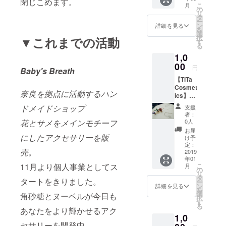
閉じこめます。
りま
こ
月
た可愛
の
す。
リ
くも洗
タ
ー
練され
ン
詳細を見る
を
たピア
選
択
▼これまでの活動
スで
す
る
す。 耳
1,0
元で感
じる自
00
円
Baby's Breath
然の音
【TiTa
色はな
Cosmet
んとも
奈良を拠点に活動するハン
ics】ス
癒され
キンケ
ます
ドメイドショップ
支援
ア・メ
よ。
者：
イク
花とサメをメインモチーフ
0人
アップ
お届
セミ
にしたアクセサリーを販
け予
ナー
定：
売。
20%割
2019
年01
引（学
11月より個人事業としてス
こ
月
生・一
の
リ
般向け
タ
タートをきりました。
ー
（関西
ン
詳細を見る
を
圏内限
選
角砂糖とヌーベルが今日も
択
定））
す
る
部活や
あなたをより輝かせるアク
1,0
サーク
セサリーを開発中。
ル、会