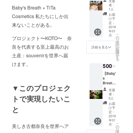
支援
限定ポ
者：
Baby's Breath × TiTa
イント
1人
カード
お届
Cosmetics 私たちにしか出
提供 1
け予
月中
定：
来ないことがある。
50(100
2019
年01
円:1poi
こ
月
nt)にポ
プロジェクト〜KOTO〜 奈
の
リ
イント
タ
ー
良を代表する至上最高のお
がたま
ン
詳細を見る
を
ると500
選
択
土産：souvenirを世界へ届
円引に
す
る
なりま
けます。
500
す！
円
【Baby'
s
Breath
▼このプロジェク
】全ア
支援
クセサ
者：
トで実現したいこ
リ−100
0人
円引
お届
き！
と
け予
定：
2019
年01
こ
月
美しき古都奈良を世界へア
の
リ
タ