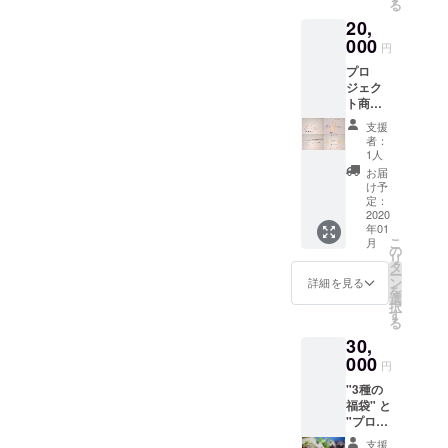
る
届けは
20,
商品が
出来次
000
円
第にな
プロ
りま
ジェク
す。
ト商品
（2種）
支援
提供！
者：
写真は
1人
商品完
お届
成イ
け予
メージ
定：
です。
2020
年01
お届け
こ
月
は商品
の
リ
が出来
タ
ー
次第に
ン
詳細を見る
を
なりま
選
択
す。
す
る
30,
000
円
"3種の
福袋" と
"プロ
ジェク
支援