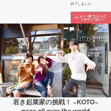
終了しました
もう一度プロジェク
トをやってほしい
若き起業家の挑戦！ ~KOTO~
goes all over the world