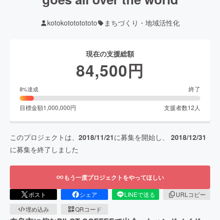
kotokotototototo
まちづくり・地域活性化
現在の支援総額
84,500
円
終了
8
%達成
目標金額
1,000,000
円
支援者数
12
人
このプロジェクトは、
2018/11/21
に募集を開始し、
2018/12/31
に募集を終了しました
もう一度プロジェクトをやってほしい
ポスト
シェア
LINEで送る
URLコピー
埋め込み
QRコード