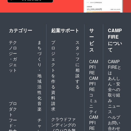
カテゴリー
起案サポート
サ
CAMP
ー
FIRE
テク
ま
プ
ス
ビ
につい
ノロ
ち
ロ
タ
ス
て
ジー
づ
ジ
ッ
・ガ
く
ェ
フ
CAM
CAMP
ジェ
り
ク
に
PFI
FIREと
ット
・
ト
相
RE
は
地
を
談
CAM
あんし
域
作
す
PFI
ん・安
活
る
る
RE
全への
性
資
コ
取り組
化
料
ミュ
み
プロ
音
請
ニ
ニュー
ダク
楽
求
ティ
ス
ト
CAM
ヘルプ
クラウドファ
フー
チ
PFI
お問い
ンディングの
ド・
ャ
RE
合わせ
ノウハウを無