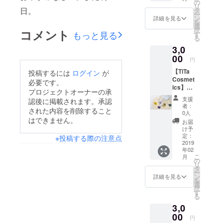
らが焙
の
リ
煎する
日。
タ
ー
スペ
ン
詳細を見る
を
シャリ
選
択
コメント
ティ
もっと見る
す
る
コー
3,0
ヒーか
らお選
00
円
び頂い
【TiTa
投稿するには
ログイン
が
た2種類
Cosmet
をギフ
必要です。
ics】
トにし
プロジェクトオーナーの承
ハーブ×
てお届
支援
認後に掲載されます。承認
シュ
けしま
者：
された内容を削除すること
ガース
す！自
0人
クラブ
はできません。
分用に
お届
提供！
もプレ
け予
ココ
ゼント
定：
※投稿する際の注意点
ナッツ
2019
用に
年02
オイル
も！
こ
月
を使用
の
リ
したス
タ
ー
クラブ
ン
詳細を見る
を
です。
選
択
ふんわ
す
る
りと
3,0
ハーブ
の香る
00
円
スクラ