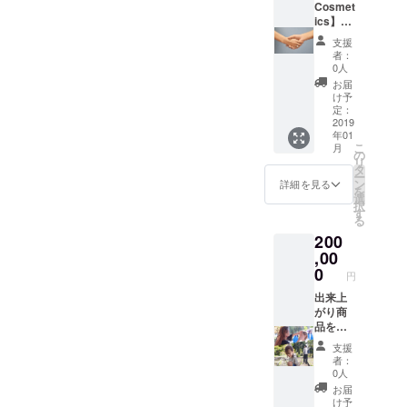
Cosmet
ics】商
品を製
支援
造して
者：
いただ
0人
くOEM
お届
メー
け予
カー様
定：
2019
年01
こ
月
の
リ
タ
ー
ン
詳細を見る
を
選
択
す
る
200
,00
0
円
出来上
がり商
品を陳
列して
支援
下さる
者：
店舗様
0人
用
お届
け予