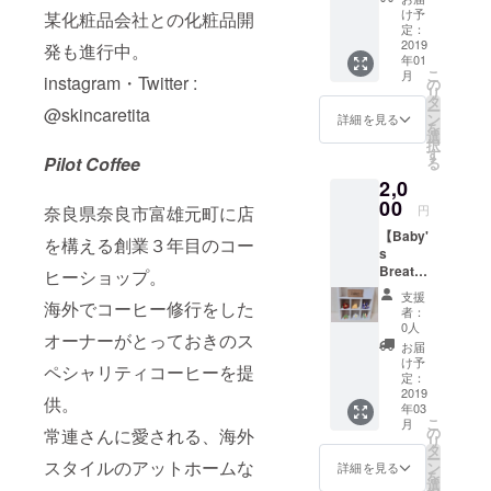
いメイ
け予
某化粧品会社との化粧品開
定：
クアッ
2019
発も進行中。
プ方法
年01
どんな
こ
月
instagram・Twitter :
の
ことで
リ
タ
も構い
ー
@skincaretita
ン
ませ
詳細を見る
を
選
ん！コ
択
す
スメコ
Pilot Coffee
る
ンシェ
2,0
ルジュ
00
がお答
奈良県奈良市富雄元町に店
円
えしま
【Baby'
を構える創業３年目のコー
す！
s
（セミ
Breath
ヒーショップ。
ナー料
】ちり
金は1人
支援
海外でコーヒー修行をした
めんア
につき
者：
クセサ
0人
学生：
オーナーがとっておきのス
リー提
500円・
お届
供！
け予
一般
ペシャリティコーヒーを提
定：
1000円
2019
が元値
供。
年03
となっ
こ
月
の
常連さんに愛される、海外
ており
リ
タ
ま
ー
スタイルのアットホームな
ン
詳細を見る
す。）
を
選
また、