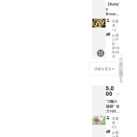
【Baby'
ブで、
s
リラッ
Breath
クスタ
】 イニ
イムに
支援
シャル
甘い香
者：
入りシ
りを添
1人
ルバー
えてみ
お届
アクセ
ません
け予
サリー
か？
定：
提供
2019
年03
（ピア
こ
月
スor
の
リ
ネック
タ
ー
レス）
ン
詳細を見る
を
選
択
す
る
5,0
00
円
"2種の
福袋" 全
力100％
感謝と
支援
共に提
者：
供！
0人
コー
お届
ヒー
け予