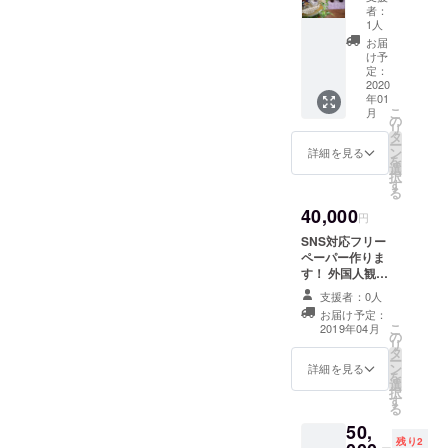
ト商品”
者：
を 全力
1人
200％感
お届
謝と共
け予
に提
定：
供！ 福
2020
年01
袋は
こ
月
コー
の
リ
ヒー
タ
ー
豆・ア
ン
詳細を見る
を
クセサ
選
択
リー・
す
る
スクラ
40,000
ブの
円
セット
SNS対応フリー
になり
ペーパー作りま
ます。
す！ 外国人観光
お届け
客様のSNSに使
はプロ
支援者：0人
用された写真等
ジェク
お届け予定：
を用いてフリー
ト商品
こ
2019年04月
の
ペーパーを作ら
が出来
リ
タ
せていただきま
次第に
ー
ン
す！
詳細を見る
なりま
を
選
す。
択
す
る
50,
残り2