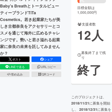
8%
Baby's Breathとトータルビュー
目標金額は
まちづくり・地域活性化
ティーブランドTiTa
1,000,000円
Cosmetics。若き起業家たちが美
支援者数
CAMPFIRE for Social Good
CAMPFIRE Creation
しき古都奈良をアクセサリーとコ
12
人
CAMPFIREふるさと納税
machi-ya
コミュニティ
スメを通じて海外に広めるチャレ
ンジです。勢いと若さ溢れる起業
家に奈良の未来を託してみません
募集終了まで残
か？
り
ポスト
シェア
終了
LINEで送る
URLコピー
埋め込み
QRコード
このプロジェクトは、
2018/11/21
に募集を開始
し、
2018/12/31
に募集を