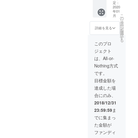
定：
2020
年01
こ
月
の
リ
タ
ー
ン
詳細を見る
を
選
択
す
る
このプロ
ジェクト
は、All-or-
Nothing方式
です。
目標金額を
達成した場
合にのみ、
2018/12/31
23:59:59
ま
でに集まっ
た金額が
ファンディ