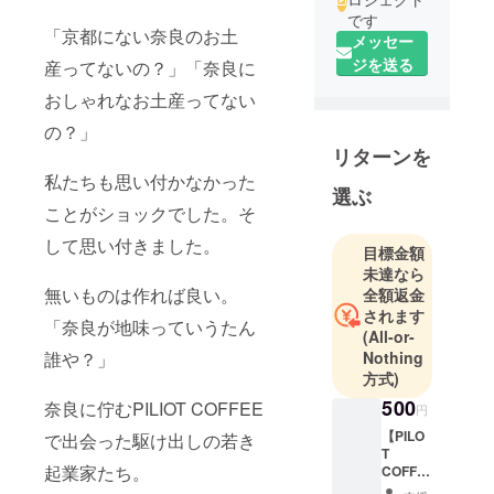
です
「京都にない奈良のお土
メッセー
ジを送る
産ってないの？」「奈良に
おしゃれなお土産ってない
の？」
リターンを
私たちも思い付かなかった
選ぶ
ことがショックでした。そ
して思い付きました。
目標金額
未達なら
無いものは作れば良い。
全額返金
されます
「奈良が地味っていうたん
(All-or-
誰や？」
Nothing
方式)
500
奈良に佇むPILIOT COFFEE
円
【PILO
で出会った駆け出しの若き
T
起業家たち。
COFFE
E】期間