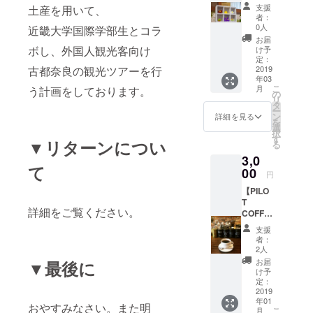
】ちり
沸騰中
支援
土産を用いて、
めんイ
のコー
者：
ヤリン
ヒース
0人
近畿大学国際学部生とコラ
グアク
クラブ
お届
セサ
です。
ボし、外国人観光客向け
け予
リー提
リラッ
定：
古都奈良の観光ツアーを行
供！
2019
クスタ
年03
イムに
こ
月
う計画をしております。
コー
の
リ
ヒーの
タ
ー
甘い香
ン
詳細を見る
を
りを添
選
択
えてみ
す
▼リターンについ
る
ません
3,0
か？
て
00
円
【PILO
T
詳細をご覧ください。
COFFE
E】コー
支援
ヒー豆2
者：
種ギフ
2人
ト用
お届
▼最後に
セット
け予
PILOT
定：
COFFE
2019
年01
E店主自
おやすみなさい。また明
こ
月