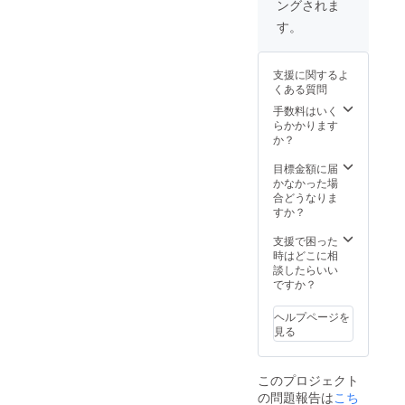
ングされま
す。
支援に関するよ
くある質問
手数料はいく
らかかります
か？
目標金額に届
かなかった場
合どうなりま
すか？
支援で困った
時はどこに相
談したらいい
ですか？
ヘルプページを
見る
このプロジェクト
の問題報告は
こち