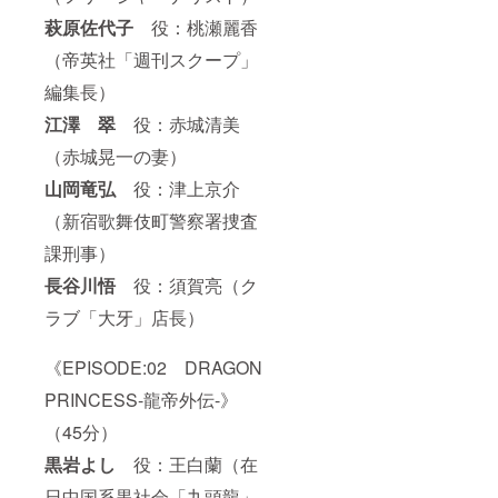
萩原佐代子
役：桃瀬麗香
（帝英社「週刊スクープ」
編集長）
江澤 翠
役：赤城清美
（赤城晃一の妻）
山岡竜弘
役：津上京介
（新宿歌舞伎町警察署捜査
課刑事）
長谷川悟
役：須賀亮（ク
ラブ「大牙」店長）
《EPISODE:02 DRAGON
PRINCESS-龍帝外伝-》
（45分）
黒岩よし
役：王白蘭（在
日中国系黒社会「九頭龍」