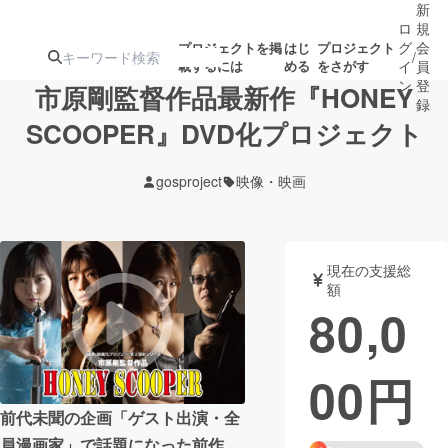
新
ロ
規
グ
会
プロジェクトを掲
はじ
プロジェクト
/
載するには
める
をさがす
イ
員
ン
登
市原剛監督作品最新作『HONEY
録
SCOOPER』DVD化プロジェクト
人気のプロ
注目のリ
注目の新着プロ
募集終了が近いプ
もうすぐ公開
gosproject
映像・映画
ジェクト
ターン
ジェクト
ロジェクト
されます
アート・写真
音楽
現在の支援総
額
80,0
テクノロジー・ガジェット
ゲーム・サ
00
円
映像・映画
書籍・雑誌
前代未聞の企画「ゲスト出演・全
ビジネス・起業
チャレンジ
員漫画家」で話題になった前作