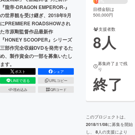
16%
『龍帝-DRAGON EMPEROR-』
目標金額は
まちづくり・地域活性化
500,000円
の世界観を受け継ぎ、2018年9月
にPREMIERE ROADSHOWされ
支援者数
CAMPFIRE for Social Good
CAMPFIRE Creation
た市原剛監督作品最新作
8
人
CAMPFIREふるさと納税
machi-ya
コミュニティ
『HONEY SCOOPER』シリーズ
三部作完全収録DVDを発売するた
め、製作資金の一部を募集いたし
募集終了まで残
ます。
り
ポスト
シェア
終了
LINEで送る
URLコピー
埋め込み
QRコード
このプロジェクトは、
2018/11/08
に募集を開始
し、
8
人の支援により