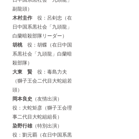
副龍頭）
木村圭作
役：呂剣忠（在
日中国系黒社会「九頭龍」
白蘭暗殺部隊リーダー）
胡桃
役：胡蝶（在日中国
系黒社会「九頭龍」白蘭暗
殺部隊）
大東 賢
役：毒島力夫
（獅子王会二代目大蛇組若
頭）
岡本良史
（友情出演）
役：大蛇矩彦（獅子王会理
事二代目大蛇組組長）
染野行雄
（特別出演）
役：劉元覇（在日中国系黒