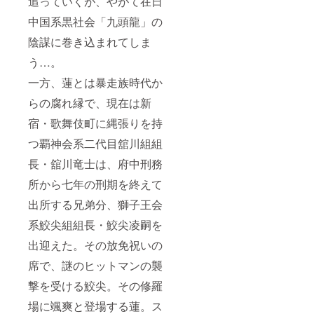
追っていくが、やがて在日
S/M/Lか
らお選
中国系黒社会「九頭龍」の
びいた
陰謀に巻き込まれてしま
だけま
す。 ⑦
う…。
限定主
演女優
一方、蓮とは暴走族時代か
写真入
りオリ
らの腐れ縁で、現在は新
ジナル
マグ
宿・歌舞伎町に縄張りを持
カップ
つ覇神会系二代目舘川組組
プレゼ
ント
長・舘川竜士は、府中刑務
（石川
蓮美、
所から七年の刑期を終えて
吉水翔
子、範
出所する兄弟分、獅子王会
田
紗々）
系鮫尖組組長・鮫尖凌嗣を
出迎えた。その放免祝いの
席で、謎のヒットマンの襲
撃を受ける鮫尖。その修羅
場に颯爽と登場する蓮。ス