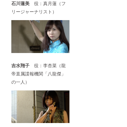
石川蓮美
役：真月蓮（フ
リージャーナリスト）
吉水翔子
役：李杏菜（龍
帝直属諜報機関「八龍傑」
の一人）