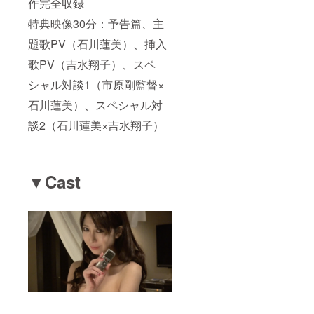
作完全収録
特典映像30分：予告篇、主
題歌PV（石川蓮美）、挿入
歌PV（吉水翔子）、スペ
シャル対談1（市原剛監督×
石川蓮美）、スペシャル対
談2（石川蓮美×吉水翔子）
▼Cast