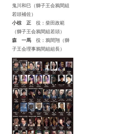
鬼川和巳（獅子王会鴉間組
若頭補佐）
小椋 正
役：柴田政範
（獅子王会鴉間組若頭）
森 一馬
役：鴉間翔（獅
子王会理事鴉間組組長）