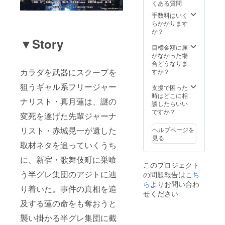
くある質問
子） ②
ント ④
限定オ
限定主
手数料はいく
リジナ
演女優
らかかります
ルポス
A4ポー
か？
トカー
トレー
▼Story
ドセッ
トセッ
目標金額に届
トプレ
トプレ
かなかった場
ゼント
ゼント
合どうなりま
（石川
カラダを武器にスクープを
（石川
すか？
蓮美、
蓮美、
狙うギャル系フリージャー
吉水翔
吉水翔
支援で困った
子、範
子、範
時はどこに相
ナリスト・真月蓮は、謎の
田
田
談したらいい
紗々）
紗々）
ですか？
変死を遂げた先輩ジャーナ
③限定
⑤限定
オリジ
「石川
リスト・赤城晃一が遺した
ヘルプページを
ナルパ
蓮美」
見る
ンフ
完全新
取材ネタを追っていくうち
レット
撮セク
に、新宿・歌舞伎町に巣喰
プレゼ
シー写
このプロジェクト
ント ④
真集プ
う半グレ集団のアジトに辿
の問題報告は
こち
限定主
レゼン
演女優
ら
よりお問い合わ
ト
り着いた。事件の真相を追
A4ポー
せください
トレー
及する蓮の命をも奪おうと
トセッ
トプレ
襲い掛かる半グレ集団に截
ゼント