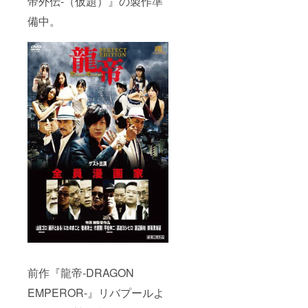
帝外伝-（仮題）』の製作準
備中。
前作『龍帝-DRAGON
EMPEROR-』リバプールよ