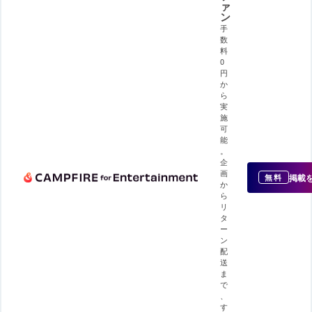
ァ
ン
手
数
料
0
円
か
ら
実
施
可
能
。
企
画
掲載
無料
か
ら
リ
タ
ー
ン
配
送
ま
で
、
す