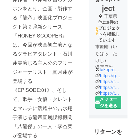
ject
ホンをとり、企画・製作す
千葉県
る『龍帝』映画化プロジェ
他に9件の
クト第２弾新シリーズ
プロジェク
トを掲載し
『HONEY SCOOPER』
ています
は、今回が映画初主演とな
市原剛（い
るグラビアタレント・石川
ちはら た
けし）
蓮美演じる主人公のフリー
漫画原作
takepromotion
ジャーナリスト・真月蓮が
者。脚本
https://gosprojectfilmsllc.wixsite.com/gosproject
登場する
家。映画監
https://ryuteigaiden.themedia.jp/
https://the-missatsu.amebaownd.com/
督。日本映
《EPISODE:01》、そし
https://takeproinc.themedia.jp/
画監督協会
て、歌手・女優・タレント
メッセー
会員。
ジを送る
とマルチに活躍中の吉水翔
龍帝プロ
ジェクト／
子演じる龍帝直属諜報機関
剛プロモー
「八龍傑」の一人・李杏菜
ション／
リターンを
が登場する
GO'S