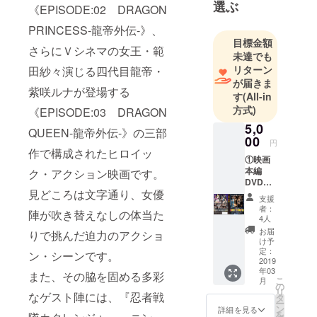
選ぶ
PROJECT
《EPISODE:02 DRAGON
FILMS代
PRINCESS-龍帝外伝-》、
表。
目標金額
さらにＶシネマの女王・範
映画、テレ
未達でも
ビドラマ助
リターン
田紗々演じる四代目龍帝・
が届きま
監督を経
紫咲ルナが登場する
す
(All-in
て、集英社
方式)
《EPISODE:03 DRAGON
「MJ少年漫
5,0
画原作大
QUEEN-龍帝外伝-》の三部
00
円
賞」1993年
作で構成されたヒロイッ
①映画
度奨励賞、
本編
ク・アクション映画です。
1994年度準
DVDプ
入選受賞。
見どころは文字通り、女優
レゼン
支援
ト 本編
1998年、
者：
陣が吹き替えなしの体当た
142分：
4人
『ダブル・
『HON
お届
りで挑んだ迫力のアクショ
ハード』
EY
け予
SCOOP
定：
ン・シーンです。
（集英社）
ER』シ
2019
の原案協力
年03
リーズ
また、その脇を固める多彩
こ
月
三部作
として連載
の
リ
なゲスト陣には、『忍者戦
完全収
タ
デビュー。
ー
録＋特
ン
詳細を見る
を