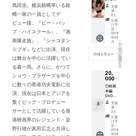
ルポス
部作、『龍
レゼン
爲田浩。横浜銀蝿率いる銀
PV（吉
トカー
支援
ト 本編
水翔
ドセッ
帝外伝』シ
者：
蝿一家の一員としてデ
142分：
子）、
トプレ
2人
リーズな
『HON
スペ
ゼント
お届
ビュー後、『ビー・バッ
EY
ど、不定期
シャル
（石川
け予
SCOOP
対談
定：
蓮美、
プ・ハイスクール』、『湘
に映画製作
ER』シ
2019
1（市原
吉水翔
を継続中。
年03
リーズ
剛監督×
子、範
南爆走族』、『シャコタン
こ
月
三部作
石川蓮
の
最新作は
田
リ
完全収
☆ブギ』などに出演、現在
美）、
タ
紗々）
2024年劇場
ー
録＋特
スペ
ン
③限定
詳細を見る
を
は舞台を中心に活躍してい
公開の『龍
典映像
シャル
選
オリジ
択
30分：
対談
す
ナルパ
帝外伝《新
る
る森一馬。さらに、かつて
予告
2（石川
ンフ
章》
20,
篇、主
蓮美×吉
レット
ショウ・ブラザーズを中心
題歌
000
LEGEND OF
水翔
プレゼ
円
PV（石
子） ②
ント
に数々の香港功夫電影に出
DRAGON』
①映画
川蓮
限定オ
。代表作は
本編
美）、
リジナ
演、現在は日本とアジアを
DVDプ
挿入歌
ルポス
他に
レゼン
繋ぐビッグ・プロデュー
PV（吉
トカー
支援
『RUNNING
ト 本編
水翔
ドセッ
者：
サーとして活躍している香
142分：
CHASER』
子）、
トプレ
2人
『HON
スペ
ゼント
お届
（集英
港映画界のレジェンド・染
EY
シャル
（石川
け予
社）、『廓
SCOOP
対談
定：
蓮美、
野行雄が真田広之と共演し
ER』シ
2019
1（市原
ノ幻』（日
吉水翔
年03
リーズ
剛監督×
子、範