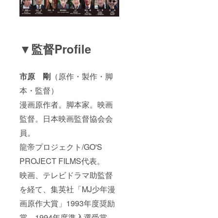
▼監督Profile
市原 剛
（原作・製作・脚
本・監督）
漫画原作者。脚本家。映画
監督。日本映画監督協会会
員。
龍帝プロジェクト/GO'S
PROJECT FILMS代表。
映画、テレビドラマ助監督
を経て、集英社「MJ少年漫
画原作大賞」1993年度奨励
賞、1994年度準入選受賞。