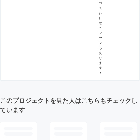
べ
て
お
任
せ
の
プ
ラ
ン
も
あ
り
ま
す
！
このプロジェクトを見た人はこちらもチェックし
ています