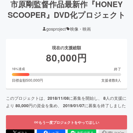
市原剛監督作品最新作『HONEY
SCOOPER』DVD化プロジェクト
gosproject
映像・映画
現在の支援総額
80,000
円
終了
16
%達成
目標金額
500,000
円
支援者数
8
人
このプロジェクトは、
2018/11/08
に募集を開始し、
8
人の支援に
より
80,000
円の資金を集め、
2019/01/07
に募集を終了しました
もう一度プロジェクトをやってほしい
ポスト
シェア
LINEで送る
URLコピー