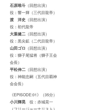
石原唯斗
（回想出演）
役：響一輝（三代目龍帝）
渡 洋史
（回想出演）
役：初代龍帝
大葉健二
（回想出演）
役：黒尖鉱（二代目龍帝）
山田ゴロ
（回想出演）
役：獅子尾猛将（獅子王会
会長）
平松伸二
（回想出演）
役：神能忠嗣（五代目覇神
会会長）
《EPISODE:01》（35分）
小川輝晃
役：赤城晃一
（フリージャーナリスト）