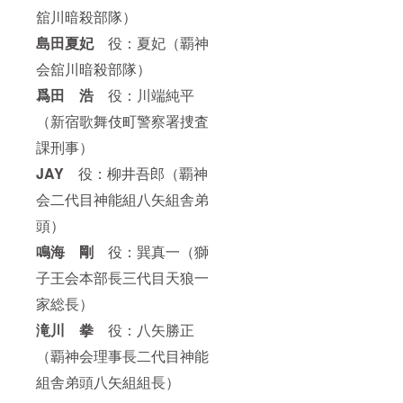
舘川暗殺部隊）
島田夏妃
役：夏妃（覇神
会舘川暗殺部隊）
爲田 浩
役：川端純平
（新宿歌舞伎町警察署捜査
課刑事）
JAY
役：柳井吾郎（覇神
会二代目神能組八矢組舎弟
頭）
鳴海 剛
役：巽真一（獅
子王会本部長三代目天狼一
家総長）
滝川 拳
役：八矢勝正
（覇神会理事長二代目神能
組舎弟頭八矢組組長）