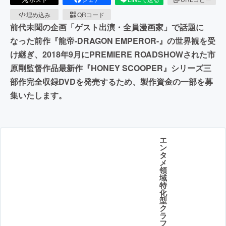
埋め込み
QRコード
前代未聞の企画「ゲスト出演・全員漫画家」で話題に
なった前作『龍帝-DRAGON EMPEROR-』の世界観を受
け継ぎ、2018年9月にPREMIERE ROADSHOWされた市
原剛監督作品最新作『HONEY SCOOPER』シリーズ三
部作完全収録DVDを発売するため、製作資金の一部を募
集いたします。
エ
ン
タ
メ
領
域
特
化
型
ク
ラ
フ