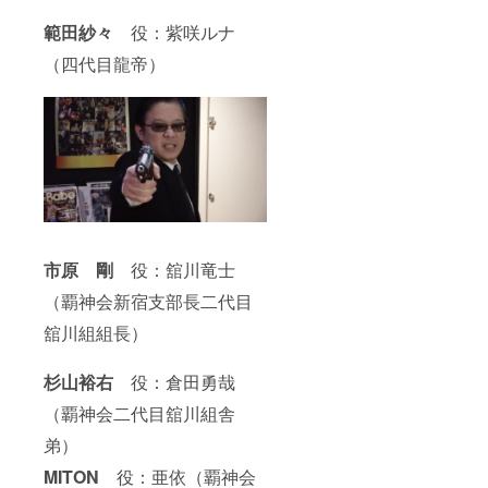
範田紗々
役：紫咲ルナ
（四代目龍帝）
市原 剛
役：舘川竜士
（覇神会新宿支部長二代目
舘川組組長）
杉山裕右
役：倉田勇哉
（覇神会二代目舘川組舎
弟）
MITON
役：亜依（覇神会