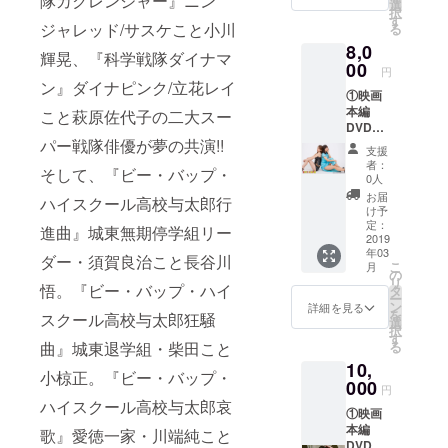
隊カクレンジャー』ニン
以後、集英
典映像
選
択
30分：
す
社をメイン
ジャレッド/サスケこと小川
る
予告
に日本文芸
8,0
篇、主
輝晃、『科学戦隊ダイナマ
社、実業之
題歌
00
円
PV（石
ン』ダイナピンク/立花レイ
日本社、小
①映画
川蓮
学館にて漫
本編
美）、
こと萩原佐代子の二大スー
DVDプ
挿入歌
画原作者と
パー戦隊俳優が夢の共演!!
レゼン
PV（吉
支援
して活動。
ト 本編
水翔
者：
そして、『ビー・バップ・
2016年10月
142分：
子）、
0人
『HON
スペ
劇場公開の
お届
ハイスクール高校与太郎行
EY
シャル
け予
『龍帝-
SCOOP
対談
定：
進曲』城東無期停学組リー
ER』シ
2019
DRAGON
1（市原
年03
リーズ
剛監督×
ダー・須賀良治こと長谷川
EMPEROR-
こ
月
三部作
石川蓮
の
リ
』で念願の
完全収
悟。『ビー・バップ・ハイ
美）、
タ
ー
録＋特
スペ
ン
長編映画監
詳細を見る
を
スクール高校与太郎狂騒
典映像
シャル
選
督デビュー
択
30分：
対談
す
曲』城東退学組・柴田こと
る
を果たす。
予告
2（石川
10,
篇、主
蓮美×吉
以後、
小椋正。『ビー・バップ・
題歌
000
水翔
円
『HONEY
PV（石
子） ②
ハイスクール高校与太郎哀
①映画
川蓮
SCOOPER』
限定オ
本編
美）、
歌』愛徳一家・川端純こと
リジナ
シリーズ四
DVDプ
挿入歌