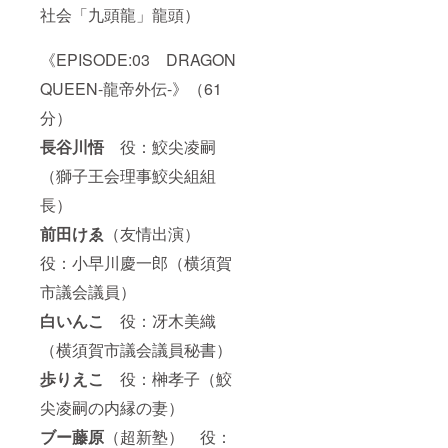
社会「九頭龍」龍頭）
《EPISODE:03 DRAGON
QUEEN-龍帝外伝-》（61
分）
長谷川悟
役：鮫尖凌嗣
（獅子王会理事鮫尖組組
長）
前田けゑ
（友情出演）
役：小早川慶一郎（横須賀
市議会議員）
白いんこ
役：冴木美織
（横須賀市議会議員秘書）
歩りえこ
役：榊孝子（鮫
尖凌嗣の内縁の妻）
ブー藤原
（超新塾） 役：