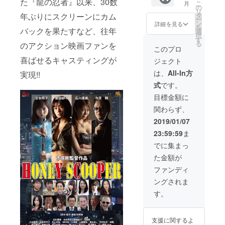
た『龍の忍者』以来、30数
本文芸
こ
月
三部作
石川蓮
の
田
リ
社）、『龍
完全収
美）、
年ぶりにスクリーンにカム
タ
紗々）
ー
録＋特
スペ
ン
③限定
詳細を見る
帝』（実業
を
バックを果たすなど、往年
典映像
シャル
選
オリジ
択
之日本
30分：
対談
す
ナルパ
る
のアクション映画ファンを
予告
社）、『幕
2（石川
ンフ
このプロ
篇、主
蓮美×吉
レット
末ノ影』、
喜ばせるキャスティングが
ジェクト
題歌
水翔
プレゼ
『ANGEL
PV（石
子） ②
ント ④
は、
All-In方
実現!!
川蓮
限定オ
DAGGER』
限定主
式
です。
美）、
リジナ
演女優
、『LADY
挿入歌
ルポス
A4ポー
目標金額に
SCOOPER』
PV（吉
トカー
トレー
関わらず、
水翔
ドセッ
トセッ
、『夜カ
子）、
トプレ
トプレ
2019/01/07
フェで逢い
スペ
ゼント
ゼント
23:59:59
ま
シャル
ましょう』
（石川
（石川
対談
蓮美、
蓮美、
でに集まっ
（小学館）
1（市原
吉水翔
吉水翔
た金額が
などがあ
剛監督×
子、範
子、範
石川蓮
田
る。
田
ファンディ
美）、
紗々）
紗々）
ングされま
スペ
③限定
シャル
オリジ
す。
対談
ナルパ
2（石川
ンフ
蓮美×吉
レット
支援に関するよ
水翔
プレゼ