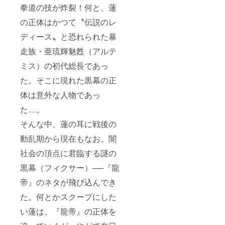
（石川
拳道の技が炸裂！何と、蓮
蓮美、
の正体はかつて〝伝説のレ
吉水翔
子、範
ディース〟と恐れられた暴
田
紗々）
走族・亜琉輝魅甦（アルテ
⑤限定
「石川
ミス）の初代総長であっ
蓮美」
完全新
た。そこに現れた黒幕の正
撮セク
体は意外な人物であっ
シー写
真集プ
た…。
レゼン
ト ⑥漫
そんな中、蓮の耳に戦後の
画家・
渡辺保
動乱期から現在もなお、闇
裕先生
描き下
社会の頂点に君臨する謎の
ろしオ
黒幕（フィクサー）──『龍
リジナ
ルキャ
帝』のネタが飛び込んでき
ライラ
ストT
た。何とかスクープにした
シャツ
プレゼ
い蓮は、『龍帝』の正体を
ント※サ
イズは