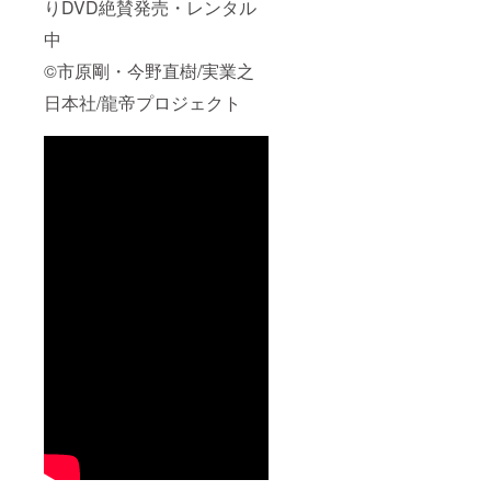
りDVD絶賛発売・レンタル
中
©市原剛・今野直樹/実業之
日本社/龍帝プロジェクト