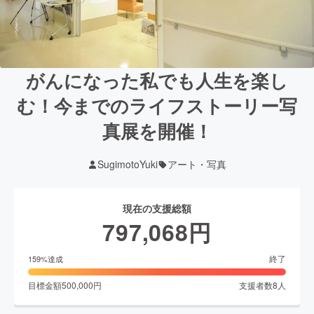
がんになった私でも人生を楽し
む！今までのライフストーリー写
真展を開催！
SugimotoYuki
アート・写真
現在の支援総額
797,068
円
終了
159
%達成
目標金額
500,000
円
支援者数
8
人