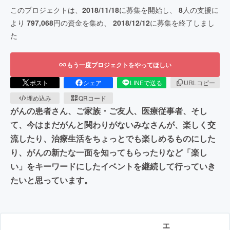
このプロジェクトは、
2018/11/18
に募集を開始し、
8
人の支援に
より
797,068
円の資金を集め、
2018/12/12
に募集を終了しまし
た
もう一度プロジェクトをやってほしい
ポスト
シェア
LINEで送る
URLコピー
埋め込み
QRコード
がんの患者さん、ご家族・ご友人、医療従事者、そし
て、今はまだがんと関わりがないみなさんが、楽しく交
流したり、治療生活をちょっとでも楽しめるものにした
り、がんの新たな一面を知ってもらったりなど「楽し
い」をキーワードにしたイベントを継続して行っていき
たいと思っています。
エ