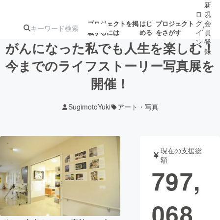
新
ロ
規
グ
会
プロジェクトを掲
はじ
プロジェクト
/
載するには
める
をさがす
イ
員
ン
登
がんになった私でも人生を楽しむ！
録
今までのライフストーリー写真展を
開催！
人気のプロ
注目のリ
注目の新着プロ
募集終了が近いプ
もうすぐ公開
ジェクト
ターン
ジェクト
ロジェクト
されます
SugimotoYuki
アート・写真
アート・写真
音楽
現在の支援総
テクノロジー・ガジェット
ゲーム・サ
額
797,
映像・映画
書籍・雑誌
068
ビジネス・起業
チャレンジ