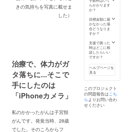
手数料はいく
ける
らかかります
きの気持ちを写真に載せま
レッス
か？
ンにな
した）
りま
目標金額に届
す。 ・
かなかった場
ヨガ参
合どうなりま
加権は
すか？
チュー
ブを使
支援で困った
用する
時はどこに相
自宅で
談したらいい
も簡単
ですか？
にでき
治療で、体力がガ
るレッ
ヘルプページを
スンに
タ落ちに...そこで
見る
なりま
す。 ご
手にしたのは
支援金
このプロジェクト
は
「iPhoneカメラ」
の問題報告は
こち
Campfi
re手数
ら
よりお問い合わ
料を除
せください
いてイ
私のかかったがんは子宮頸
ベント
開催費
がんです。発覚当時、28歳
用とし
て活用
でした。そのころからフ
させて