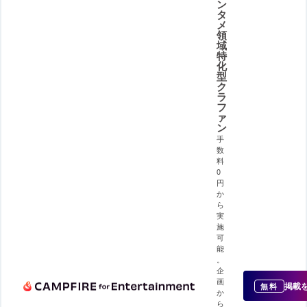
ン
タ
メ
領
域
特
化
型
ク
ラ
フ
ァ
ン
手
数
料
0
円
か
ら
実
施
可
能
。
企
画
掲載
無料
か
ら