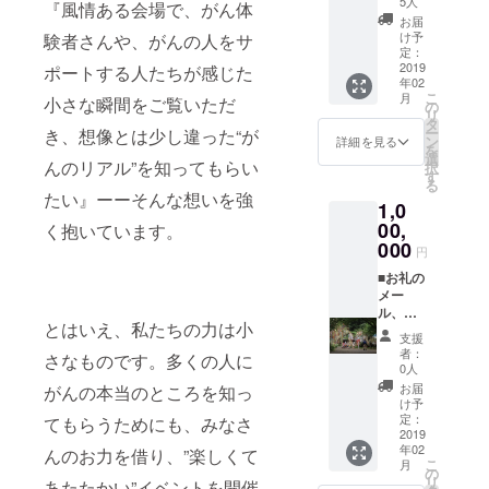
5人
『風情ある会場で、がん体
療従事者か
す！
ベント
お届
ら写真とス
■「写真
開催費
け予
験者さんや、がんの人をサ
ポスト
用とし
定：
トーリーを
カー
2019
て活用
ポートする人たちが感じた
募集し、
年02
ド」の
させて
こ
月
小さな瞬間をご覧いただ
お礼状
『がんス
いただ
の
リ
■トート
きま
タ
トーリー』
ー
き、想像とは少し違った“が
バック
す。
ン
詳細を見る
を
をスター
のお礼
選
んのリアル”を知ってもらい
択
■記念写
ト。現在も
す
る
真のお
たい』ーーそんな想いを強
活動を続け
1,0
礼状 ■
ています。
当日参
00,
く抱いています。
加権 ご
000
円
支援金
は
■お礼の
Campfi
メー
re手数
ル、活
とはいえ、私たちの力は小
料を除
動報告
支援
いてイ
をお送
者：
さなものです。多くの人に
ベント
りしま
0人
開催費
す！
お届
がんの本当のところを知っ
用とし
■「写真
け予
て活用
ポスト
定：
てもらうためにも、みなさ
させて
カー
2019
年02
いただ
ド」の
んのお力を借り、”楽しくて
こ
月
きま
お礼状
の
リ
あたたかい”イベントを開催
す。
■アロマ