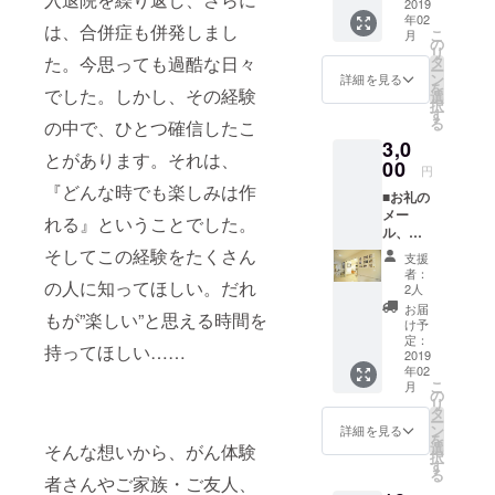
が「iPhone
Campfi
2019
年02
re手数
での撮
は、合併症も併発しまし
こ
月
料を除
の
影」。身近
リ
いてイ
タ
た。今思っても過酷な日々
ー
なものを
ベント
ン
詳細を見る
を
開催費
でした。しかし、その経験
選
撮って楽し
択
用とし
す
んでいまし
る
の中で、ひとつ確信したこ
て活用
3,0
させて
た。そこで
とがあります。それは、
いただ
00
気付いたの
円
きま
『どんな時でも楽しみは作
が「片手さ
■お礼の
す。
メー
え動けば写
れる』ということでした。
ル、活
真を撮れ
動報告
そしてこの経験をたくさん
支援
をお送
る。どんな
者：
りしま
の人に知ってほしい。だれ
2人
時でも、楽
す！
お届
しみは作れ
もが”楽しい”と思える時間を
■「写真
け予
ポスト
定：
る」という
持ってほしい……
カー
2019
ことでし
年02
ド」の
こ
月
た。
お礼状
の
リ
の画像
タ
ー
の送信
ン
詳細を見る
以降、「が
を
■当日参
選
そんな想いから、がん体験
択
加権 ご
んや障害が
す
る
支援金
者さんやご家族・ご友人、
あっても