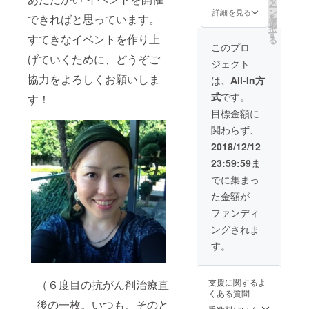
タ
ー
レッス
ン
詳細を見る
を
できればと思っています。
ン参加
選
択
権 ■座
す
すてきなイベントを作り上
る
布団ヨ
このプロ
ガ参加
げていくために、どうぞご
ジェクト
権 ■
トート
協力をよろしくお願いしま
は、
All-In方
バック
式
です。
す！
のお礼
■記念写
目標金額に
真のお
関わらず、
礼 ■当
日参加
2018/12/12
権 ・ア
23:59:59
ま
ロマ
レッス
でに集まっ
ンはア
た金額が
ロマの
基礎や
ファンディ
アロマ
ングされま
の作り
方と自
す。
分で
作った
アロマ
支援に関するよ
（６度目の抗がん剤治療直
をお待
くある質問
ち帰り
後の一枚。いつも、そのと
いただ