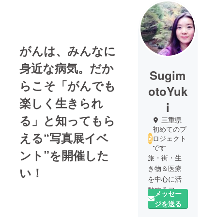
がんは、みんなに
身近な病気。だか
Sugim
らこそ「がんでも
otoYuk
楽しく生きられ
i
る」と知ってもら
三重県
初めてのプ
える“写真展イベ
ロジェクト
です
ント”を開催した
旅・街・生
き物＆医療
い！
を中心に活
動するフォ
メッセー
トグラ
ジを送る
ファー/ライ