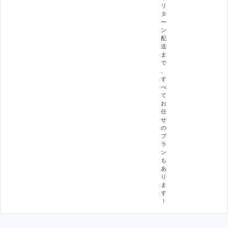
リ
タ
ー
ン
配
送
ま
で
、
す
べ
て
お
任
せ
の
プ
ラ
ン
も
あ
り
ま
す
！