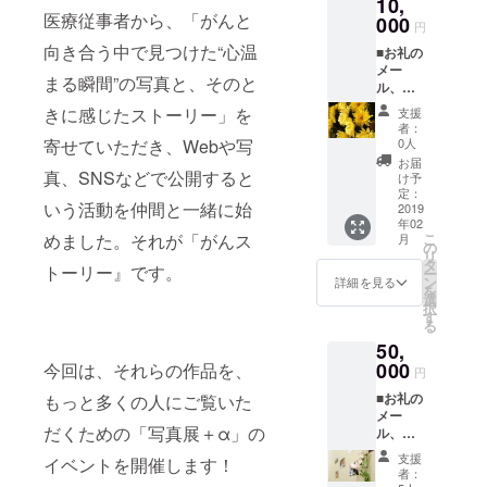
10,
は
ハッピーに
医療従事者から、「がんと
Campfi
000
円
re手数
生きられ
向き合う中で見つけた“心温
■お礼の
料を除
る」ことを
メー
いてイ
まる瞬間”の写真と、そのと
ル、活
伝えるた
ベント
動報告
開催費
め、ブログ
きに感じたストーリー」を
支援
をお送
用とし
者：
やエッセイ
りしま
て活用
0人
寄せていただき、Webや写
す！
させて
の執筆、各
お届
■「写真
真、SNSなどで公開すると
いただ
け予
地での講
ポスト
きま
定：
いう活動を仲間と一緒に始
演、写真展
カー
2019
す。
年02
ド」の
などを行っ
こ
めました。それが「がんス
月
お礼状
の
ています。
リ
■トート
タ
トーリー』です。
ー
バック
2016年より
ン
詳細を見る
を
のお礼
選
仲間と一緒
択
■記念写
す
る
に、がん患
真のお
50,
礼状 ■
者・体験
当日参
000
今回は、それらの作品を、
円
者、その家
加権 ご
■お礼の
族・友人、
もっと多くの人にご覧いた
支援金
メー
は
お医者さん
だくための「写真展＋α」の
ル、活
Campfi
や看護師さ
動報告
re手数
支援
イベントを開催します！
をお送
料を除
んなどの医
者：
りしま
いてイ