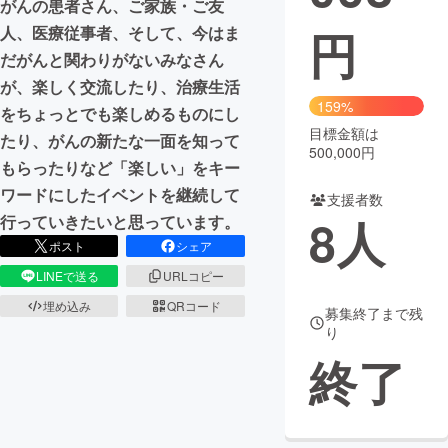
がんの患者さん、ご家族・ご友
円
人、医療従事者、そして、今はま
まちづくり・地域活性化
だがんと関わりがないみなさん
が、楽しく交流したり、治療生活
CAMPFIRE for Social Good
CAMPFIRE Creation
159%
をちょっとでも楽しめるものにし
CAMPFIREふるさと納税
machi-ya
コミュニティ
目標金額は
たり、がんの新たな一面を知って
500,000円
もらったりなど「楽しい」をキー
ワードにしたイベントを継続して
支援者数
8
人
行っていきたいと思っています。
ポスト
シェア
LINEで送る
URLコピー
埋め込み
QRコード
募集終了まで残
り
終了