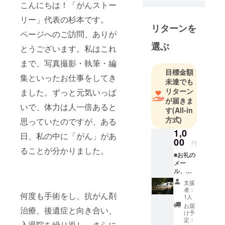
こんにちは！「がんストー
ターです。
2013年に子
リー」代表の杉本です。
リターンを
宮頸がんが
ページへのご訪問、ありが
見つかり、
選ぶ
とうございます。私はこれ
手術、抗が
ん剤治療を
まで、写真撮影・執筆・編
行いまし
目標金額
集といったお仕事をしてき
未達でも
た。合併症
リターン
ました。ずっと元気いっぱ
により、一
が届きま
時期は障害
いで、体力は人一倍あると
す
(All-in
者(人工肛門)
方式)
思っていたのですが、ある
となったこ
1,0
日、私の中に「がん」があ
ともありま
00
円
す。長引く
ることが分かりました。
■お礼の
治療で体力
メー
は落ちまく
ル、活
動報告
りでした。
支援
をお送
者：
しかし、そ
何度も手術をし、抗がん剤
りしま
1人
す！ ご
んな中で続
お届
治療、後遺症と向き合い、
支援金
け予
けていたの
は
定：
入退院を繰り返し、さらに