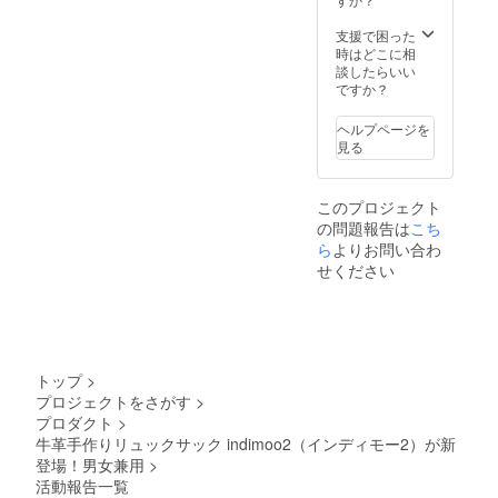
支援で困った
時はどこに相
談したらいい
ですか？
ヘルプページを
見る
このプロジェクト
の問題報告は
こち
ら
よりお問い合わ
せください
トップ
>
プロジェクトをさがす
>
プロダクト
>
牛革手作りリュックサック indimoo2（インディモー2）が新
登場！男女兼用
>
活動報告一覧