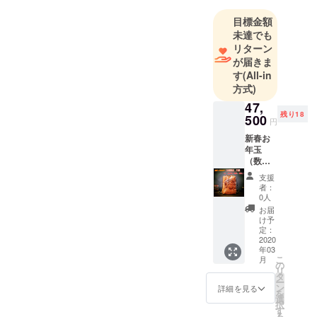
ることで相
い。宜しくお願いします。
互の社会に
目標金額
未達でも
貢献してま
リターン
いります。
が届きま
す
(All-in
お客様を尊
方式)
重し、適切
47,
な価格と最
残り18
500
円
適なサービ
新春お
スを提供で
年玉
きるよう心
（数量
限定）
掛けてまい
支援
半価格
者：
ります。
で大奉
0人
仕！ ・
お届
色：ブ
け予
日本には海
ラウン
定：
外の人々が
・定価
2020
年03
88，
高く評価す
こ
月
000円
の
る素晴らし
リ
18個数
タ
ー
い製品や商
量限
ン
詳細を見る
を
定 半
選
材を全世界
択
額セー
す
に提案・提
る