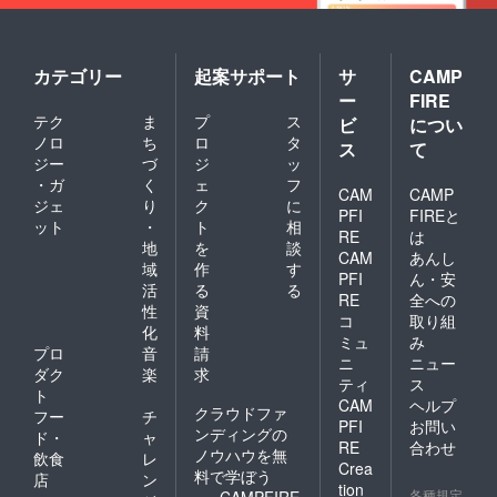
カテゴリー
起案サポート
サ
CAMP
ー
FIRE
テク
ま
プ
ス
ビ
につい
ノロ
ち
ロ
タ
ス
て
ジー
づ
ジ
ッ
・ガ
く
ェ
フ
CAM
CAMP
ジェ
り
ク
に
PFI
FIREと
ット
・
ト
相
RE
は
地
を
談
CAM
あんし
域
作
す
PFI
ん・安
活
る
る
RE
全への
性
資
コ
取り組
化
料
ミュ
み
プロ
音
請
ニ
ニュー
ダク
楽
求
ティ
ス
ト
CAM
ヘルプ
クラウドファ
フー
チ
PFI
お問い
ンディングの
ド・
ャ
RE
合わせ
ノウハウを無
飲食
レ
Crea
料で学ぼう
店
ン
tion
各種規定