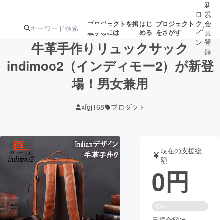
新
ロ
規
グ
会
プロジェクトを掲
はじ
プロジェクト
/
載するには
める
をさがす
イ
員
ン
登
牛革手作りリュックサック
録
indimoo2（インディモー2）が新登
場！男女兼用
人気のプロ
注目のリ
注目の新着プロ
募集終了が近いプ
もうすぐ公開
ジェクト
ターン
ジェクト
ロジェクト
されます
xfgj168
プロダクト
アート・写真
音楽
現在の支援総
テクノロジー・ガジェット
ゲーム・サ
額
0
円
映像・映画
書籍・雑誌
0%
ビジネス・起業
チャレンジ
目標金額は