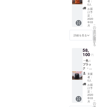
000円に
者：
期間限
なりま
0人
定
す】
お届
40％OF
け予
F ・送
定：
料込
2020
年03
み・税
こ
月
込価格
の
リ
【プロ
タ
ー
ジェク
ン
詳細を見る
を
ト終了
選
択
後88，
す
る
000円に
58,
なりま
す】
100
円
・色：
ブラッ
ク ・定
価88，
支援
000円
者：
期間限
0人
定
お届
40％OF
け予
F ・送
定：
料込
2020
年03
み・税
こ
月
込価格
の
リ
【プロ