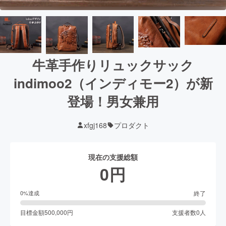
牛革手作りリュックサック
indimoo2（インディモー2）が新
登場！男女兼用
xfgj168
プロダクト
現在の支援総額
0
円
終了
0
%達成
目標金額
500,000
円
支援者数
0
人