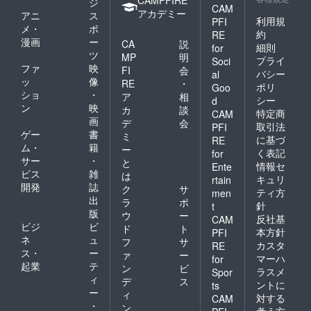
CAMPFIRE
ジ
CAM
アカデミー
アニ
ス
利用規
PFI
メ・
ポ
約
RE
漫画
ー
CA
説
細則
for
ツ
MP
明
プライ
Soci
ファ
映
FI
会
バシー
al
ッ
像
RE
・
ポリ
Goo
ショ
・
ア
相
シー
d
ン
映
カ
談
特定商
CAM
画
デ
会
取引法
PFI
ゲー
書
ミ
に基づ
RE
ム・
籍
ー
く表記
for
サー
・
と
情報セ
Ente
ビス
雑
は
キュリ
rtain
開発
誌
ク
サ
ティ方
men
出
ラ
ポ
針
t
版
ウ
ー
反社基
CAM
ビジ
ビ
ド
ト
本方針
PFI
ネ
ュ
フ
サ
カスタ
RE
ス・
ー
ァ
ー
マーハ
for
起業
テ
ン
ビ
ラスメ
Spor
ィ
デ
ス
ントに
ts
ー
ィ
対する
CAM
・
ン