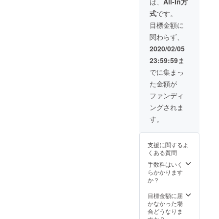
は、
All-In方
す】
式
です。
目標金額に
関わらず、
2020/02/05
23:59:59
ま
でに集まっ
た金額が
ファンディ
ングされま
す。
支援に関するよ
くある質問
手数料はいく
らかかります
か？
目標金額に届
かなかった場
合どうなりま
すか？