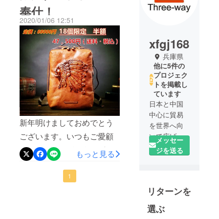
奉仕！
2020/01/06 12:51
xfgj168
兵庫県
他に5件の
プロジェク
トを掲載し
ています
日本と中国
中心に貿易
新年明けましておめでとう
を世界へ向
ございます。いつもご愛顧
いて広げ
メッセー
る、基本理
いただきありがとうござい
ジを送る
もっと見る
念に基づい
ます。日頃の感謝の気持ち
て高品質な
を込めて新春お年玉（数量
1
製品に誇り
リターンを
をもって全
限定）半価格で大奉仕！ 数
世界に提
量に限りがございますの
選ぶ
案・提供す
で、お早めにご覧くださ