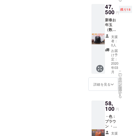
ル ・送
47,
料込
供する
残り18
み・税
500
また海外か
円
込価格
ら品質の高
新春お
【プロ
年玉
ジェク
い商品を日
（数量
ト終了
本に紹介す
限定）
後88，
支援
半価格
る大きな役
000円に
者：
で大奉
なりま
0人
割が担える
仕！ ・
す】
お届
よう、輸出
色：ブ
け予
ラック
定：
入業務に取
・定価
2020
り組んで参
年03
88，
こ
月
ります。
000円
の
リ
18個数
タ
ー
量限
ン
詳細を見る
を
定 半
選
択
額セー
す
る
ル ・送
58,
料込
み・税
100
円
込価格
・色：
【プロ
ブラウ
ジェク
ン ・定
ト終了
価88，
後88，
支援
000円