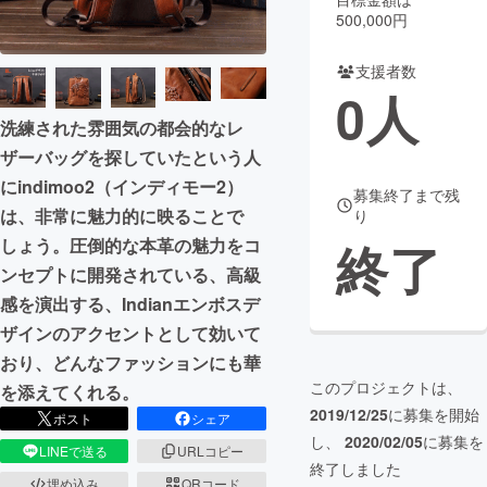
500,000円
まちづくり・地域活性化
支援者数
0
人
CAMPFIRE for Social Good
CAMPFIRE Creation
洗練された雰囲気の都会的なレ
CAMPFIREふるさと納税
machi-ya
コミュニティ
ザーバッグを探していたという人
にindimoo2（インディモー2）
募集終了まで残
は、非常に魅力的に映ることで
り
終了
しょう。圧倒的な本革の魅力をコ
ンセプトに開発されている、高級
感を演出する、Indianエンボスデ
ザインのアクセントとして効いて
おり、どんなファッションにも華
このプロジェクトは、
を添えてくれる。
2019/12/25
に募集を開始
ポスト
シェア
し、
2020/02/05
に募集を
LINEで送る
URLコピー
終了しました
埋め込み
QRコード