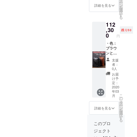
タ
ー
ジェク
ン
詳細を見る
を
ト終了
選
択
後88，
す
る
000円に
112
なりま
す】
,30
残り50
0
円
・色：
ブラウ
ンとブ
ラック2
支援
個セッ
者：
ト ・定
0人
価176，
お届
200円
け予
42％OF
定：
F 50個
2020
年03
限定 ・
こ
月
送料込
の
リ
み・税
タ
ー
込価格
ン
詳細を見る
を
【プロ
選
択
ジェク
す
る
ト終了
このプロ
後176，
ジェクト
200円に
なりま