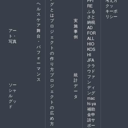
考え方
PFI
ヘ
グ
クッ
RE
ル
と
キーポ
ふる
ス
は
リシー
さと
ケ
プ
実
納税
ア
ロ
施
AD
アー
舞
ジ
事
FOR
ト・
台
ェ
例
ALL
写真
・
ク
HIO
パ
ト
KOS
フ
の
HI
ォ
作
JFA
ー
り
クラ
マ
方
ウド
ン
プ
統
ファ
ス
ロ
計
ン
ソー
ジ
デ
ディ
シャ
ェ
ー
ング
ル
ク
タ
mac
グッ
ト
hi-ya
ド
の
補助
広
金申
め
請サ
方
ポー