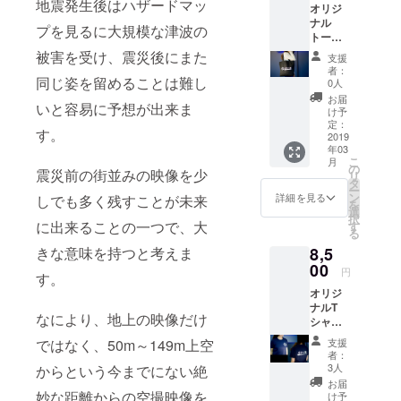
地震発生後はハザードマッ
オリジ
ナル
プを見るに大規模な津波の
トート
バッグ
被害を受け、震災後にまた
支援
＋完全
者：
版動画
同じ姿を留めることは難し
0人
エンド
お届
いと容易に予想が出来ま
ロール
け予
へのお
定：
す。
名前を
2019
年03
入れま
こ
月
す 色は
の
震災前の街並みの映像を少
リ
黒色で
タ
ー
す 備考
ン
詳細を見る
しでも多く残すことが未来
を
欄へ入
選
択
れるお
に出来ることの一つで、大
す
る
名前を
8,5
きな意味を持つと考えま
ご記入
お願い
00
円
す。
します
オリジ
ナルT
なにより、地上の映像だけ
シャツ
＋完全
支援
ではなく、50m～149m上空
版動画
者：
エンド
3人
からという今までにない絶
ロール
お届
へのお
妙な距離からの空撮映像を
け予