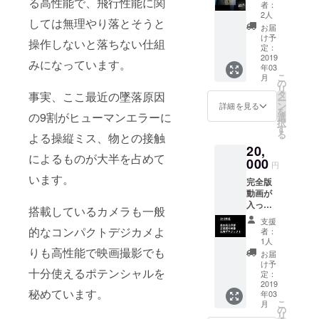
完全版
る高性能で、飛行性能に関
ご記入
す）
者：
動画エ
お願い
2人
しては無理やり落とそうと
ンド
します
お届
ロール
け予
操作しないと落ちない仕組
へのお
定：
名前を
2019
みになっています。
年03
入れま
こ
月
す 色は
の
リ
黒色で
タ
事実、ここ最近の墜落原因
ー
サイズ
ン
詳細を見る
を
がS
の9割がヒューマンエラーに
選
択
M L
す
る
よる操縦ミス、物との接触
LLの4種
20,
類あり
によるものが大半を占めて
ます。
000
円
備考欄
います。
完全版
へ入れ
動画が
るお名
入った
前とご
搭載しているカメラも一般
DVD・
希望サ
支援
BlueRa
イズを
的なコンパクトデジカメよ
者：
y（ブ
ご記入
1人
ルーレ
りも高性能で映画撮影でも
お願い
お届
イ）を
します
け予
十分使えるポテンシャルを
お届け
定：
します
2019
秘めています。
年03
＋完全
こ
月
版動画
の
リ
エンド