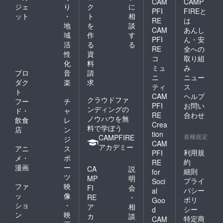
CAM
CAMP
ジェ
り
ク
に
PFI
FIREと
ット
・
ト
相
RE
は
地
を
談
CAM
あんし
域
作
す
PFI
ん・安
活
る
る
RE
全への
性
資
コ
取り組
化
料
ミュ
み
プロ
音
請
ニ
ニュー
ダク
楽
求
ティ
ス
ト
CAM
ヘルプ
クラウドファ
フー
チ
PFI
お問い
ンディングの
ド・
ャ
RE
合わせ
ノウハウを無
飲食
レ
Crea
料で学ぼう
店
ン
tion
各種規定
CAMPFIRE
ジ
CAM
アカデミー
アニ
ス
利用規
PFI
メ・
ポ
約
RE
漫画
ー
CA
説
細則
for
ツ
MP
明
プライ
Soci
ファ
映
FI
会
バシー
al
ッ
像
RE
・
ポリ
Goo
ショ
・
ア
相
シー
d
ン
映
カ
談
特定商
CAM