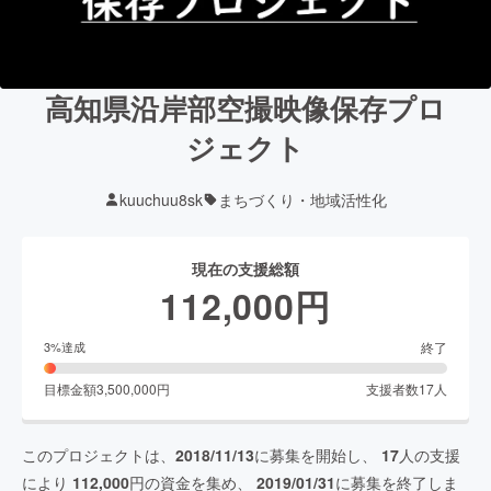
高知県沿岸部空撮映像保存プロ
ジェクト
kuuchuu8sk
まちづくり・地域活性化
現在の支援総額
112,000
円
終了
3
%達成
目標金額
3,500,000
円
支援者数
17
人
このプロジェクトは、
2018/11/13
に募集を開始し、
17
人の支援
により
112,000
円の資金を集め、
2019/01/31
に募集を終了しま