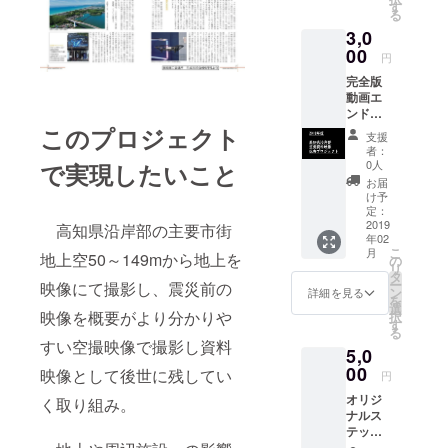
す
ら映像編
る
集、音楽作
3,0
00
成など幅広
円
く手掛けて
完全版
動画エ
います。
ンド
ロール
このプロジェクト
支援
県外の人か
へお名
者：
前を入
0人
らは「高知
で実現したいこと
れます
お届
でなんて」
備考欄
け予
へ入れ
と言われる
定：
るお名
2019
高知県沿岸部の主要市街
が、そうで
年02
前をご
こ
月
はない。
地上空50～149mから地上を
記入お
の
リ
願いし
高知でなけ
タ
ー
映像にて撮影し、震災前の
ます
ン
詳細を見る
ればいけな
を
選
映像を概要がより分かりや
択
い理由がた
す
る
くさんあ
すい空撮映像で撮影し資料
5,0
る。
00
映像として後世に残してい
円
その心の根
オリジ
く取り組み。
を見える化
ナルス
したい。
テッ
カー＋