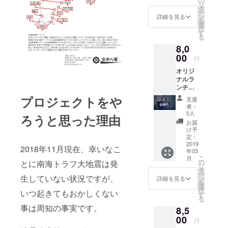
の
リ
ブラン
タ
頭があるう
ー
ドへ刺
ン
詳細を見る
ちに精一杯
を
繍をほ
選
択
どこし
動いていき
す
る
まし
たいと思っ
8,0
た。 ス
ていますの
ナップ
00
円
バッグ
で、ひと
オリジ
式です
つ、よろし
ナルラ
のでフ
ンチ
くお願いい
リーサ
バッグ
イズで
プロジェクトをや
たします。
支援
＋完全
す。 色
者：
版動画
が黒と
0人
ろうと思った理由
エンド
紺があ
お届
ロール
ります
け予
へのお
のでお
定：
名前を
2019
選びく
2018年11月現在、幸いなこ
年03
入れま
ださ
こ
月
す 色は
い。 備
の
とに南海トラフ大地震は発
リ
紺色で
考欄へ
タ
ー
す 備考
生していない状況ですが、
入れる
ン
詳細を見る
を
欄へ入
お名
選
択
いつ起きてもおかしくない
れるお
前、色
す
る
名前を
のご記
事は周知の事実です。
8,5
ご記入
入お願
お願い
00
いしま
円
します
す