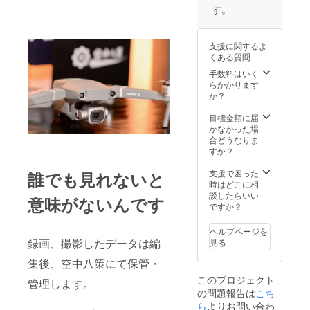
考欄へ
す。
エンド
ロール
へ入れ
支援に関するよ
るお名
くある質問
前、各
サイズ
手数料はいく
などを
らかかります
ご記入
か？
くださ
い。 記
目標金額に届
入用 お
かなかった場
名前
合どうなりま
「
すか？
支援で困った
誰でも見れないと
」 オリ
時はどこに相
ジナル
談したらいい
意味がないんです
キャッ
ですか？
プ 色
黒・紺
ヘルプページを
オリジ
録画、撮影したデータは編
見る
ナルT
シャツ
集後、空中八策にて保管・
サイ
このプロジェクト
ズ S
管理します。
の問題報告は
こち
M L
LL オリ
ら
よりお問い合わ