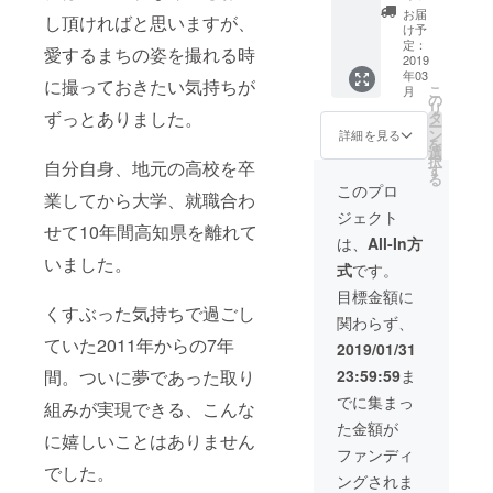
れ・ス
お届
し頂ければと思いますが、
テッ
け予
カー・
定：
愛するまちの姿を撮れる時
キャッ
2019
年03
プ・ラ
に撮っておきたい気持ちが
こ
月
ンチ
の
リ
バッ
ずっとありました。
タ
ー
グ・
ン
詳細を見る
を
トート
選
択
自分自身、地元の高校を卒
バッ
す
る
グ・T
このプロ
業してから大学、就職合わ
シャ
ジェクト
ツ・ポ
せて10年間高知県を離れて
ロシャ
は、
All-In方
ツ・
いました。
式
です。
パー
カー・1
目標金額に
枚写
くすぶった気持ちで過ごし
関わらず、
真・
DVDBlu
ていた2011年からの7年
2019/01/31
eRay・
23:59:59
ま
間。ついに夢であった取り
写真集
がひと
でに集まっ
組みが実現できる、こんな
まとめ
た金額が
になっ
に嬉しいことはありません
たセッ
ファンディ
トで
でした。
ングされま
す。 備