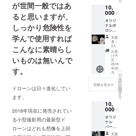
る
入れま
が世間一般ではあ
10,
す 上質
光沢紙
000
円
ると思いますが、
による
オリジ
プリン
しっかり危険性を
ナルポ
トでお
ロシャ
届けし
ツ＋完
ます
学んで使用すれば
支援
全版動
A3・A4
者：
画エン
の2サイ
0人
こんなに素晴らし
ドロー
ズあり
お届
ルへの
ます 備
け予
いものは無いんで
お名前
考欄へ
定：
を入れ
2019
入れる
年03
す。
ます 色
お名
こ
月
は白色
前、ご
の
リ
でサイ
希望サ
タ
ー
ズがS
イズ
ン
詳細を見る
を
ドローンは日々進化してい
M L
（A3か
選
択
LLの4種
A4）ご
す
ます。
る
類あり
記入お
10,
ます。
願いし
備考欄
000
ます
円
2018年現在に発売されてい
へ入れ
（写真
オリジ
るお名
は前回
る小型撮影用の最新型ド
ナル
前とご
撮った
パー
希望サ
ローンはどれも想像を上回
イメー
カー＋
イズを
ジで
支援