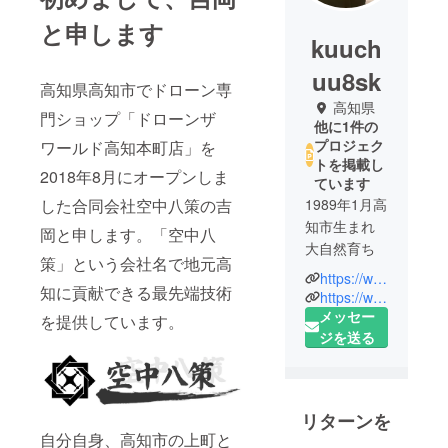
と申します
kuuch
uu8sk
高知県高知市でドローン専
高知県
門ショップ「ドローンザ
他に1件の
プロジェク
ワールド高知本町店」を
トを掲載し
2018年8月にオープンしま
ています
した合同会社空中八策の吉
1989年1月高
知市生まれ
岡と申します。「空中八
大自然育ち
策」という会社名で地元高
https://www.youtube.com/channel/UCxtVTvoNrXOxgrRem32-X6Q/videos?view_as=subscriber
知に貢献できる最先端技術
2018年8月に
https://www.kuuchuu8sk.com/
空中八策と
メッセー
を提供しています。
いう会社を
ジを送る
地元高知で
立ち上げ
る。
リターンを
育った町が
自分自身、高知市の上町と
坂本龍馬と