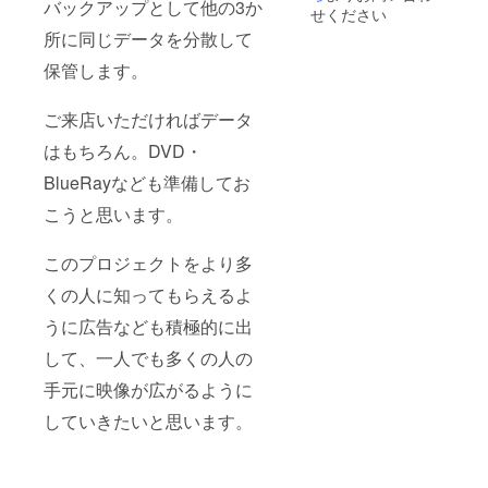
バックアップとして他の3か
ジナル
せください
ポロ
所に同じデータを分散して
シャツ
サイ
保管します。
ズ S
M L
LL オリ
ご来店いただければデータ
ジナル
パー
はもちろん。DVD・
カー サ
BlueRayなども準備してお
イズ
S M
こうと思います。
L LL 1
枚写真
サイ
このプロジェクトをより多
ズ
A3・A
くの人に知ってもらえるよ
４ 完全
版動画
うに広告なども積極的に出
DVD・
して、一人でも多くの人の
BlueRa
y（ブ
手元に映像が広がるように
ルーレ
イ） よ
していきたいと思います。
ろしく
お願い
します