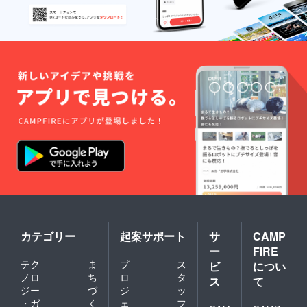
カテゴリー
起案サポート
サ
CAMP
ー
FIRE
テク
ま
プ
ス
ビ
につい
ノロ
ち
ロ
タ
ス
て
ジー
づ
ジ
ッ
・ガ
く
ェ
フ