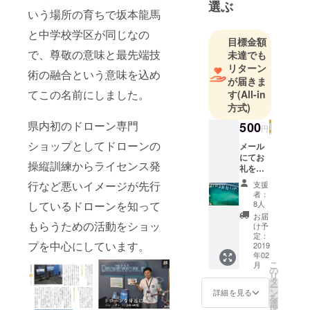
選ぶ
いう場所の育ちで坂本龍馬
同じで、同
じ学区の中
と中学校学区が同じなの
目標金額
学校を卒業
で、尊敬の意味と最先端技
未達でも
したことも
リターン
術の融合という意味を込め
あり、尊敬
が届きま
の意味と最
てこの名前にしました。
す
(All-in
先端技術の
方式)
融合で船中
県内初のドローン専門
500
円
八策からイ
ショップとしてドローンの
メール
ンスピレー
にてお
操縦訓練からライセンス発
ションを頂
礼を差
し上げ
き、空中八
行など悪いイメージが先行
支援
ます。1
者：
策にしまし
枚ラン
8人
しているドローンを知って
た。
ダムで
お届
撮れま
もらうための活動をショッ
け予
「ドローン
した画
定：
をもっと身
プを中心にしています。
像を添
2019
年02
付させ
近に」をコ
こ
月
ていた
の
ンセプトに
リ
だきま
タ
ー
ドローン撮
す。
ン
詳細を見る
を
影、販売か
選
択