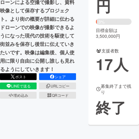
円
ローンによる空撮で撮影し、資料
映像として保存するプロジェク
まちづくり・地域活性化
ト。より街の概要が詳細に伝わる
3%
ドローンでの映像が撮影できるよ
目標金額は
CAMPFIRE for Social Good
CAMPFIRE Creation
うになった現代の技術を駆使して
3,500,000円
CAMPFIREふるさと納税
machi-ya
コミュニティ
街並みを保存し後世に伝えていき
支援者数
たいです。映像は編集後、個人使
17
人
用に限り自由に公開し誰しも見れ
るようにしていきます！
ポスト
シェア
募集終了まで残
LINEで送る
URLコピー
り
埋め込み
QRコード
終了