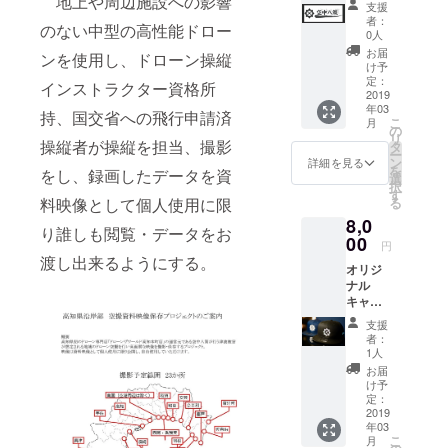
地上や周辺施設への影響
考えている
支援
完全版
者：
ことがあっ
のない中型の高性能ドロー
動画エ
0人
ンド
ても具体化
お届
ンを使用し、ドローン操縦
ロール
け予
出来なけれ
へのお
定：
インストラクター資格所
ば考えてい
名前を
2019
年03
入れま
ないのと一
持、国交省への飛行申請済
こ
月
す 備考
の
緒。
リ
欄へ入
操縦者が操縦を担当、撮影
タ
ー
大好きな街
れるお
ン
詳細を見る
を
をし、録画したデータを資
名前を
選
をもっと知
択
ご記入
す
らない人に
料映像として個人使用に限
る
お願い
8,0
します
もっと見
り誰しも閲覧・データをお
大き
00
て、知って
円
さ 縦4
渡し出来るようにする。
欲しい！無
オリジ
セン
ナル
チ 横9
理してでも
キャッ
センチ
来て遊んで
プ＋完
お好き
支援
全版動
思い出に残
なグッ
者：
画エン
ズへ
1人
してほし
ドロー
貼って
お届
い！
ルへの
お使い
け予
お名前
くださ
定：
を入れ
2019
い
年03
ます
こ
月
出来る体と
new era