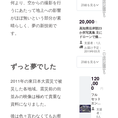
タ
何より、空からの撮影を行
ー
ロール
ン
詳細を見る
を
へのお
選
うにあたって地上への影響
択
名前を
す
る
入れま
がほぼ無いという部分が素
20,000
す 23か
円
晴らしく、夢の新技術で
所撮影
高知県沿岸部23
後編集
か所写真集 主に
す。
をした
ドローンで撮影
分のお
したパノラマ写
よそ1時
支援者：1人
真を中心に旅の
間半～2
お届け予定：
中で見た綺麗な
時間ほ
こ
2019年03月
の
形式をまとめて
どの作
リ
タ
一冊に詰め込ん
品です
ー
ン
だ延べ100ペー
詳細を見る
備考欄
を
ずっと夢でした
選
ジほどの写真集
へ入れ
択
す
です。 高知の美
るお名
る
しい写真をお手
前と
120
元にどうぞ。
DVDか
2011年の東日本大震災で被
,00
（画像は室戸岬
BlueRa
0
です）
災した各地域。震災前の街
y（ブ
円
ルーレ
フル
並みの映像は極めて貴重な
イ）ど
セット
ちらか
エンド
資料になりました。
ご記入
ロール
お願い
支援
へのお
者：
します
後は色々言わなくてもお察
名前入
0人