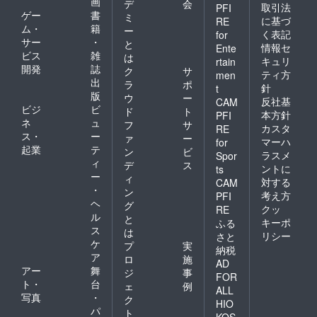
画
デ
会
取引法
PFI
ゲー
書
ミ
に基づ
RE
ム・
籍
ー
く表記
for
サー
・
と
情報セ
Ente
ビス
雑
は
キュリ
rtain
開発
誌
ク
サ
ティ方
men
出
ラ
ポ
針
t
版
ウ
ー
反社基
CAM
ビジ
ビ
ド
ト
本方針
PFI
ネ
ュ
フ
サ
カスタ
RE
ス・
ー
ァ
ー
マーハ
for
起業
テ
ン
ビ
ラスメ
Spor
ィ
デ
ス
ントに
ts
ー
ィ
対する
CAM
・
ン
考え方
PFI
ヘ
グ
クッ
RE
ル
と
キーポ
ふる
ス
は
リシー
さと
ケ
プ
実
納税
ア
ロ
施
AD
アー
舞
ジ
事
FOR
ト・
台
ェ
例
ALL
写真
・
ク
HIO
パ
ト
KOS