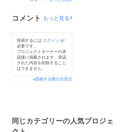
にて「高知県沿岸部空
撮資料映像保存プロ
コメント
もっと見る
ジェクト」を取り上げ
て頂けました。以下
URLにてご覧いただけ
投稿するには
ログイン
が
ますので是非ご覧くだ
必要です。
さい。
プロジェクトオーナーの承
認後に掲載されます。承認
https://www.youtube.c
された内容を削除すること
om/watch?
はできません。
v=M9SVX4eTkLA&am
※投稿する際の注意点
p;t=30s現在も高知市
を中心に撮影作業は継
続中です。今後とも是
非よろしくお願い致し
ます。
同じカテゴリーの人気プロジェ
クト