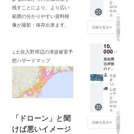
名前を
定：
残すことにより、より広い
入れま
2019
年03
す 色は
こ
月
範囲の分かりやすい資料映
紺色で
の
リ
サイズ
タ
像が撮影・保存出来ます。
ー
がS
ン
詳細を見る
を
M L
選
択
LLの4種
す
る
類あり
10,
ます。
備考欄
000
↓土佐入野周辺の津波被害予
円
へ入れ
高知県
るお名
想ハザードマップ
沿岸部
前とご
のド
希望サ
ローン
イズを
支援
による
ご記入
者：
編集済
お願い
1人
みパノ
します
お届
ラマ写
け予
真詰め
定：
合わせ
2019
年03
＋完全
こ
月
版動画
の
リ
「ドローン」と聞
エンド
タ
ー
ロール
ン
詳細を見る
を
へのお
けば悪いイメージ
選
択
名前を
す