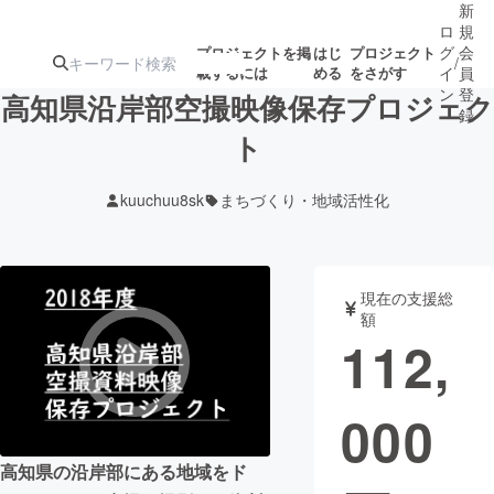
新
ロ
規
グ
会
プロジェクトを掲
はじ
プロジェクト
/
載するには
める
をさがす
イ
員
ン
登
高知県沿岸部空撮映像保存プロジェク
録
ト
人気のプロ
注目のリ
注目の新着プロ
募集終了が近いプ
もうすぐ公開
kuuchuu8sk
まちづくり・地域活性化
ジェクト
ターン
ジェクト
ロジェクト
されます
アート・写真
音楽
現在の支援総
額
112,
テクノロジー・ガジェット
ゲーム・サ
000
映像・映画
書籍・雑誌
高知県の沿岸部にある地域をド
ビジネス・起業
チャレンジ