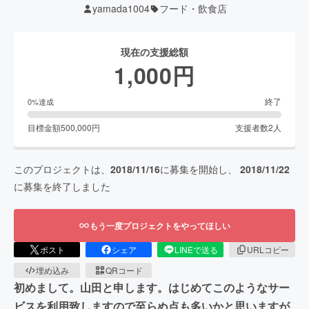
yamada1004
フード・飲食店
現在の支援総額
1,000
円
終了
0
%達成
目標金額
500,000
円
支援者数
2
人
このプロジェクトは、
2018/11/16
に募集を開始し、
2018/11/22
に募集を終了しました
もう一度プロジェクトをやってほしい
ポスト
シェア
LINEで送る
URLコピー
埋め込み
QRコード
初めまして。山田と申します。はじめてこのようなサー
ビスを利用致しますので至らぬ点も多いかと思いますが