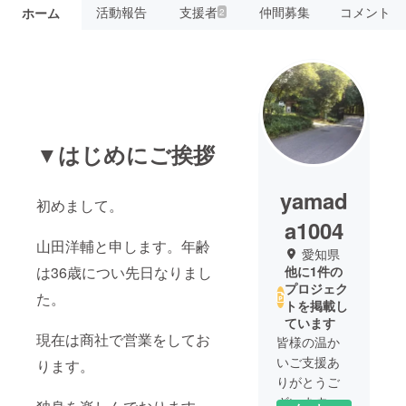
活動報告
支援者
仲間募集
コメント
ホーム
2
▼はじめにご挨拶
yamad
初めまして。
a1004
山田洋輔と申します。年齢
愛知県
は36歳につい先日なりまし
他に1件の
プロジェク
た。
トを掲載し
ています
現在は商社で営業をしてお
皆様の温か
いご支援あ
ります。
りがとうご
ざいます。