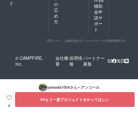
ド
の
補助
広
金申
め
請サ
方
ポー
ト
「QRコード」は株式会社デンソーウェーブの登録商標です。
© CAMPFIRE,
会社概
採用情
パートナー
Inc.
要
報
募集
yamada1004
さんへアンコール
もう一度プロジェクトをやってほしい
0