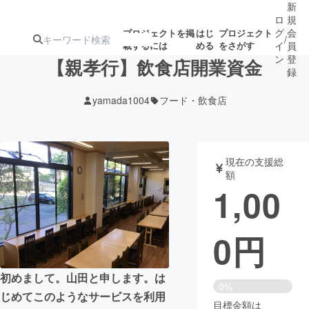
新
ロ
規
グ
会
プロジェクトを掲
はじ
プロジェクト
/
載するには
める
をさがす
イ
員
ン
登
【親孝行】飲食店開業資金
録
yamada1004
フード・飲食店
人気のプロ
注目のリ
注目の新着プロ
募集終了が近いプ
もうすぐ公開
ジェクト
ターン
ジェクト
ロジェクト
されます
現在の支援総
額
アート・写真
音楽
1,00
テクノロジー・ガジェット
ゲーム・サ
0
円
映像・映画
書籍・雑誌
初めまして。山田と申します。は
0%
じめてこのようなサービスを利用
ビジネス・起業
チャレンジ
目標金額は