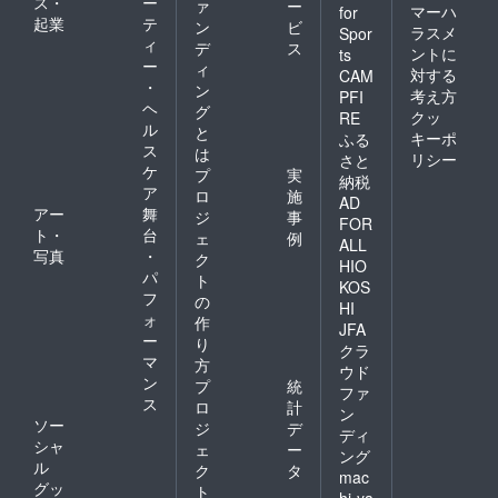
ス・
ー
ァ
ー
マーハ
for
起業
テ
ン
ビ
ラスメ
Spor
ィ
デ
ス
ントに
ts
ー
ィ
対する
CAM
・
ン
考え方
PFI
ヘ
グ
クッ
RE
ル
と
キーポ
ふる
ス
は
リシー
さと
ケ
プ
実
納税
ア
ロ
施
AD
アー
舞
ジ
事
FOR
ト・
台
ェ
例
ALL
写真
・
ク
HIO
パ
ト
KOS
フ
の
HI
ォ
作
JFA
ー
り
クラ
マ
方
ウド
ン
プ
統
ファ
ス
ロ
計
ン
ソー
ジ
デ
ディ
シャ
ェ
ー
ング
ル
ク
タ
mac
グッ
ト
hi-ya