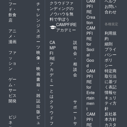
CAM
ヘルプ
クラウドファ
フー
チ
PFI
お問い
ンディングの
ド・
ャ
RE
合わせ
ノウハウを無
飲食
レ
Crea
料で学ぼう
店
ン
tion
各種規定
CAMPFIRE
ジ
CAM
アカデミー
アニ
ス
利用規
PFI
メ・
ポ
約
RE
漫画
ー
CA
説
細則
for
ツ
MP
明
プライ
Soci
ファ
映
FI
会
バシー
al
ッ
像
RE
・
ポリ
Goo
ショ
・
ア
相
シー
d
ン
映
カ
談
特定商
CAM
画
デ
会
取引法
PFI
ゲー
書
ミ
に基づ
RE
ム・
籍
ー
く表記
for
サー
・
と
情報セ
Ente
ビス
雑
は
キュリ
rtain
開発
誌
ク
サ
ティ方
men
出
ラ
ポ
針
t
版
ウ
ー
反社基
CAM
ビジ
ビ
ド
ト
本方針
PFI
ネ
ュ
フ
サ
カスタ
RE