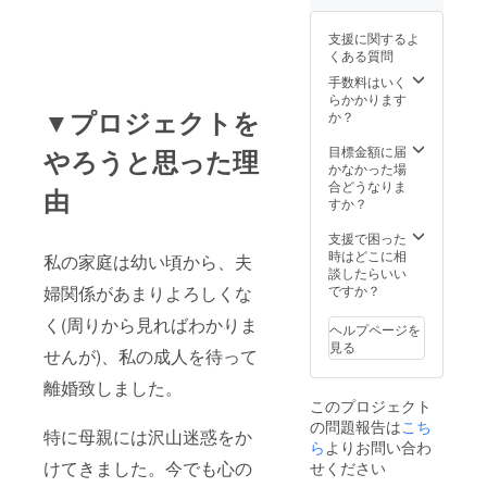
支援に関するよ
くある質問
手数料はいく
らかかります
▼プロジェクトを
か？
目標金額に届
やろうと思った理
かなかった場
合どうなりま
由
すか？
支援で困った
時はどこに相
私の家庭は幼い頃から、夫
談したらいい
婦関係があまりよろしくな
ですか？
く(周りから見ればわかりま
ヘルプページを
見る
せんが)、私の成人を待って
離婚致しました。
このプロジェクト
の問題報告は
こち
特に母親には沢山迷惑をか
ら
よりお問い合わ
けてきました。今でも心の
せください