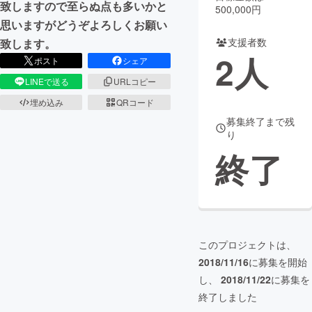
致しますので至らぬ点も多いかと
500,000円
思いますがどうぞよろしくお願い
まちづくり・地域活性化
支援者数
致します。
2
人
ポスト
シェア
CAMPFIRE for Social Good
CAMPFIRE Creation
LINEで送る
URLコピー
CAMPFIREふるさと納税
machi-ya
コミュニティ
埋め込み
QRコード
募集終了まで残
り
終了
このプロジェクトは、
2018/11/16
に募集を開始
し、
2018/11/22
に募集を
終了しました