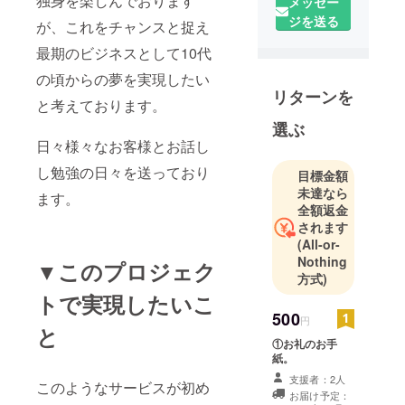
独身を楽しんでおります
メッセー
ジを送る
が、これをチャンスと捉え
アウトドア
最期のビジネスとして10代
が非常に好
きな36歳独
の頃からの夢を実現したい
リターンを
身男性で
と考えております。
す。
選ぶ
日々様々なお客様とお話し
現在は商社
し勉強の日々を送っており
に勤めてお
目標金額
未達なら
り日々勉強
ます。
全額返金
の毎日を
されます
送っており
(All-or-
ます。
Nothing
▼このプロジェク
方式)
1日でも早く
トで実現したいこ
将来の夢に
500
円
と
近づけるよ
①お礼のお手
う日々精進
紙。
です。
支援者：2人
このようなサービスが初め
お届け予定：