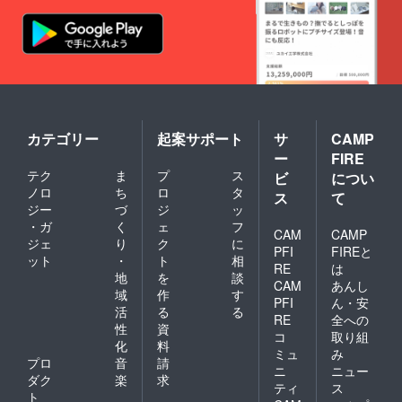
カテゴリー
起案サポート
サ
CAMP
ー
FIRE
テク
ま
プ
ス
ビ
につい
ノロ
ち
ロ
タ
ス
て
ジー
づ
ジ
ッ
・ガ
く
ェ
フ
CAM
CAMP
ジェ
り
ク
に
PFI
FIREと
ット
・
ト
相
RE
は
地
を
談
CAM
あんし
域
作
す
PFI
ん・安
活
る
る
RE
全への
性
資
コ
取り組
化
料
ミュ
み
プロ
音
請
ニ
ニュー
ダク
楽
求
ティ
ス
ト