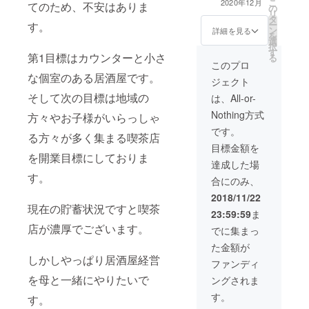
こ
2020年12月
てのため、不安はありま
未熟者です
の
リ
タ
がどうぞよ
ー
す。
ン
詳細を見る
を
ろしくお願
選
択
い致しま
す
第1目標はカウンターと小さ
る
このプロ
な個室のある居酒屋です。
ジェクト
そして次の目標は地域の
は、All-or-
Nothing方式
方々やお子様がいらっしゃ
です。
る方々が多く集まる喫茶店
目標金額を
を開業目標にしておりま
達成した場
す。
合にのみ、
2018/11/22
現在の貯蓄状況ですと喫茶
23:59:59
ま
店が濃厚でございます。
でに集まっ
た金額が
しかしやっぱり居酒屋経営
ファンディ
を母と一緒にやりたいで
ングされま
す。
す。