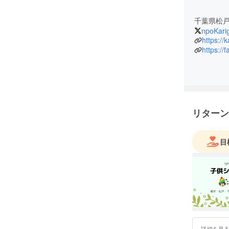
千葉県松
npoKari
https://k
https:/
リターン
目
詳細を見