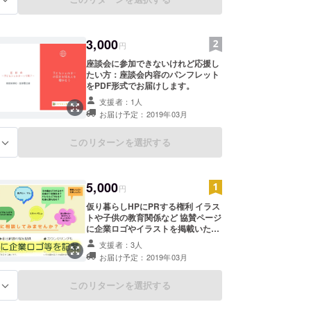
3,000
円
座談会に参加できないけれど応援し
たい方：座談会内容のパンフレット
をPDF形式でお届けします。
支援者：1人
お届け予定：2019年03月
このリターンを選択する
る
5,000
円
仮り暮らしHPにPRする権利 イラス
トや子供の教育関係など 協賛ページ
に企業ロゴやイラストを掲載いたし
ます。 ※掲載には審査がございます
支援者：3人
お届け予定：2019年03月
このリターンを選択する
る