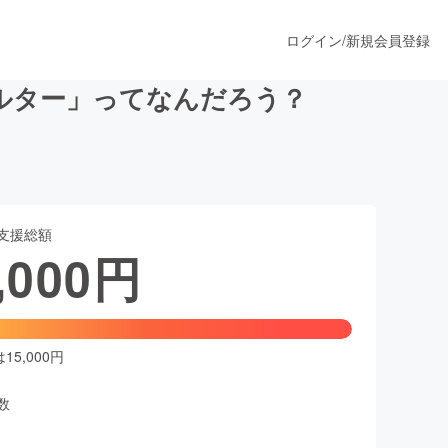
ログイン
/
新規会員登録
ルター」ってなんだろう？
うすぐ公開されます
支援総額
プロダクト
,000
円
ファッション
スポーツ
5,000円
数
ア
ソーシャルグッド
人