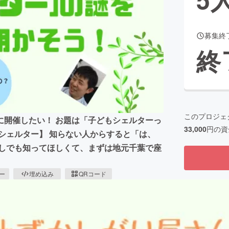
募集終
CAMPFIRE for Social Good
CAMPFIRE Creation
終
CAMPFIREふるさと納税
machi-ya
コミュニティ
このプロジェ
月に開催したい！ お題は「子どもシェルターっ
33,000
円の資
シェルター】 知らない人からすると「は、
少しでも知ってほしくて、まずは地元千葉で座
ピー
埋め込み
QRコード