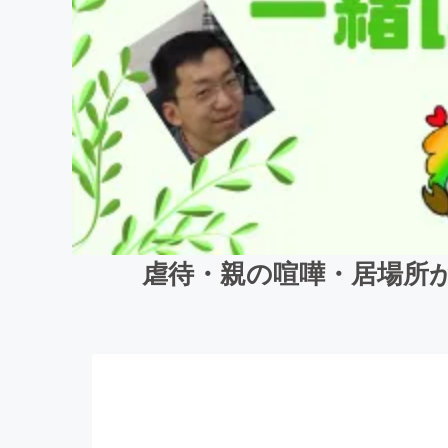
虐待・親の喧嘩・居場所