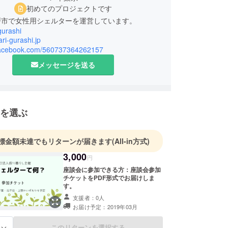
初めてのプロジェクトです
戸市で女性用シェルターを運営しています。
gurashi
ari-gurashi.jp
/facebook.com/560737364262157
メッセージを送る
を選ぶ
標金額未達でもリターンが届きます
(All-in方式)
3,000
円
座談会に参加できる方：座談会参加
チケットをPDF形式でお届けしま
す。
支援者：0人
お届け予定：2019年03月
このリターンを選択する
る