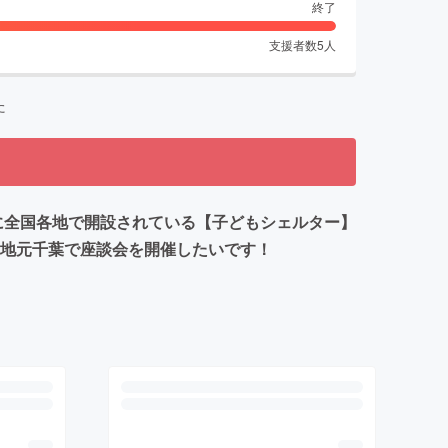
終了
支援者数
5
人
た
でに全国各地で開設されている【子どもシェルター】
は地元千葉で座談会を開催したいです！