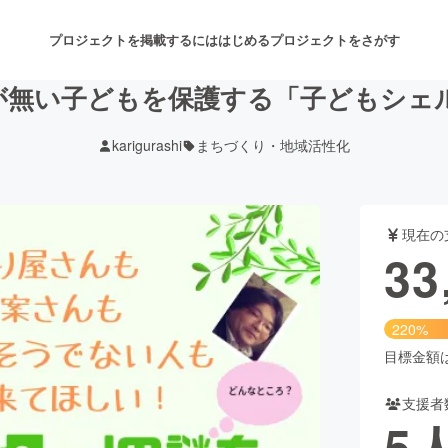
プロジェクトを掲載するには
はじめる
プロジェクトをさがす
が無い子どもを保護する「子どもシェ
karigurashi
まちづくり・地域活性化
注目のリターン
注目の新着プロジェクト
募集終了が近いプロジェクト
も
現在の
音楽
舞台・パフォーマンス
33
ゲーム・サービス開発
フード・飲食店
220%
書籍・雑誌出版
アニメ・漫画
目標金額は1
支援者
チャレンジ
ビューティー・ヘルスケ
5