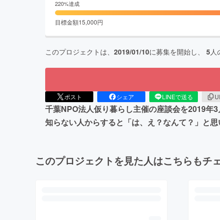
220
%達成
目標金額
15,000
円
このプロジェクトは、
2019/01/10
に募集を開始し、
5
人
ポスト
シェア
LINEで送る
U
千葉NPO法人仮り暮らし主催の座談会を2019
知らない人からすると「は、え？なんて？」と思
このプロジェクトを見た人はこちらもチ