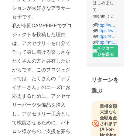
はじめまし
ションが大好きなアラサ―
て！
mienin（ミ
女子です。
ーニン）の
http://www.mienin.jp
私が今回CAMPFIREでプロ
立花美菜子
https://www.facebook.com/profile.php?id=100005202465185
ジェクトを投稿した理由
（タチバナ
https://twitter.com/mienin6
http://minne.com/mienin?page=2
は、アクセサリーを自分で
ミナコ）と
メッセー
申します。
作って身に着ける楽しさを
ジを送る
ファッショ
たくさんの方と共有したい
ンと食べる
からです。このプロジェク
ことが大好
きな私は、
トでは、たくさんの「デザ
リターンを
以前は、某
イナーさん」のニーズにお
食品メー
選ぶ
応えするために、アクセサ
カーで商品
開発の仕事
リーパーツや備品を購入
目標金額
をしていま
未達なら
し、アクセサリー工房とし
した。
全額返金
て機能させるために、パト
小さいころ
されます
(All-or-
からモノを
ロン様からのご支援を募ら
Nothing
作ることが