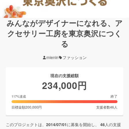
みんながデザイナーになれる、ア
クセサリー工房を東京奥沢につく
る
mienin
ファッション
現在の支援総額
234,000
円
終了
117
%達成
目標金額
200,000
円
支援者数
46
人
このプロジェクトは、
2014/07/01
に募集を開始し、
46
人の支援