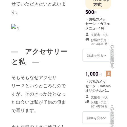
せていただきたいと思いま
方式)
得意で、今
500
す。
はそれが転
円
じてアクセ
・お礼のメッ
セージ ・カフェ
サリー製作
メニュー1杯
をするよう
支援者：0人
になりまし
お届け予定：
た。
こ
2014年08月
の
リ
― アクセサリー
ハマったら
タ
ー
ン
詳細を見る
とことん極
を
と私 ―
選
択
めたくな
す
る
る、いわゆ
1,000
円
る「ヲタ
そもそもなぜアクセサ
ク」気質で
・お礼のメッ
リー？というところなので
セージ ・mienin
す。
オリジナルパー
すが、そのきっかけとなっ
ツのピアスまた
支援者：6人
はイヤリング ピ
た出会いは私が子供の頃ま
お届け予定：
アスかイヤリン
こ
2014年09月
の
グのどちらをご
で遡ります。
リ
タ
希望か教えてい
ー
ン
ただき、８色
詳細を見る
を
選
（赤・ピンク・
択
今も親戚のように仲良くし
す
薄ピンク・黄・