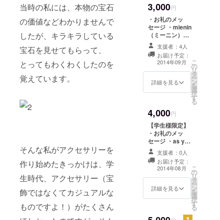
ませんのでご了
3,000
当時の私には、本物の宝石
ツ1000円相当分
円
承ください。
・カフェメ
・お礼のメッ
の価値などわかりませんで
ニュー1杯
セージ ・mienin
したが、キラキラしている
（ミーニン）オ
リジナルブレス
支援者：4人
宝石を見せてもらって、
レットをお送り
お届け予定：
させていただき
こ
2014年09月
とってもわくわくしたのを
の
ます。カラフル
リ
タ
なドライフラ
覚えています。
ー
ン
ワーをアクリル
詳細を見る
を
選
で閉じ込めて
択
す
作ったオリジナ
る
ルパーツを使用
4,000
します。色は基
円
本的にはレイン
【学生様限定】
ボーです。レイ
・お礼のメッ
ンボー以外をご
セージ ・as you
希望のパトロン
そんな私がアクセサリーを
likeコース
様は、好きな色
支援者：0人
（パーツ・デザ
を8色（赤・ピン
お届け予定：
作り始めたきっかけは、学
イン、全てお好
こ
ク・薄ピンク・
2014年08月
の
みのものをご自
リ
黄・オレンジ・
生時代、アクセサリー（宝
タ
身で決めていた
ー
緑・ブルー・
ン
だく、オールカ
詳細を見る
飾ではなくてカジュアルな
を
紫）の中から3色
選
スタムタイプ。
択
選んでいただ
す
所要時間約2時
ものですよ！）がたくさん
る
き、作成させて
間）の講習料通
いただきます。
常3800円/回を1