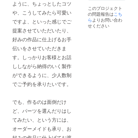
ジャスター１０
ように、ちょっとしたコツ
cm・コットン
このプロジェクト
パールの直径は
や、こうしてみたら可愛い
の問題報告は
こち
１.５cmのシン
ら
よりお問い合わ
プルなネックレ
ですよ、といった感じでご
スです。ぴった
せください
提案させていただいたり、
りめでも、ア
ジャスターで伸
好みの作品に仕上げるお手
ばして少し長め
でもお使いいた
伝いをさせていただきま
だけるので、お
洋服に合わせや
す。しっかりお客様とお話
すくて使いやす
いと思います。
ししながら納得のいく製作
【コットンパー
ができるように、少人数制
ルのピアスまた
はイヤリング】
でご予約を承りたいです。
リボンのゴール
ドチャームに０.
８cmのコットン
パールがぶら下
でも、作るのは面倒だけ
げたデザインで
す。ピアスかイ
ど、パーツを選んだりはし
ヤリングのどち
らをご希望か教
てみたい、という方には、
えていただきま
オーダーメイドも承り、お
す。
好みの作品に仕上げてお渡