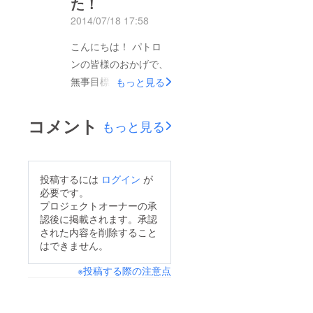
た！
お迎えする前に、試験
gallery.com/shibuya/g
的に教室を何回か開講
2014/07/18 17:58
allery/mienin/#050175
しましたので、実際ア
リターン用のアイテ
こんにちは！ パトロ
クセサリー作りってど
ムのようなオリジナル
ンの皆様のおかげで、
んな感じなのかをご紹
パーツを使用したもの
無事目標金額を達成す
もっと見る
介させていただきま
や、新作もたくさんご
ることができました！
す。 step1 まず、基本
用意しております。ご
ご支援どうもありがと
コメント
的な工具の使い方をご
もっと見る
存じの通り、全て手作
うございました。 目
説明しますが、実際に
りのため一つ一つ風合
標金額を達成しました
やりながらの方がわか
いが異なるのでお選び
ので、早速アクセサ
りやすいので、あまり
投稿するには
ログイン
が
いただくのも楽しいか
リーパーツを仕入れて
必要です。
ここで時間は割きませ
と♪ お近くにお立ち
きました。 とっても
プロジェクトオーナーの承
ん。 step2 そしてデザ
寄りの際は、是非ご覧
認後に掲載されます。承認
たくさん買ったので、
インの参考になるスク
された内容を削除すること
になってみてください
どんなものを買ったの
はできません。
ラップ帳や教室に隣接
ね！
か少しご紹介させてい
する店舗の商品をみて
※投稿する際の注意点
ただきます。 天然石
いただき、イメージを
やパールなど、カラフ
膨らませていただきま
ルなアイテムやシック