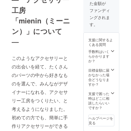
様は、好きな色
色をお選びいた
た金額が
を８色（赤・ピ
だいた上で作成
工房
ンク・薄ピン
ファンディ
いたします。
ク・黄・オレン
ングされま
「mienin（ミーニ
ジ・緑・ブ
ルー・紫）の中
す。
から３色選んで
ン）」について
いただき、作成
させていただき
―
支援に関するよ
ます。 【ピアス
くある質問
またはイヤリン
手数料はいく
グ】 ピアスかイ
らかかります
ヤリングのどち
このようなアクセサリーと
か？
らをご希望か教
の出会いを経て、たくさん
えていただき、
目標金額に届
８色（赤・ピン
のパーツの中から好きなも
かなかった場
ク・薄ピンク・
合どうなりま
黄・オレンジ・
のを選んで、みんながデザ
すか？
緑・ブルー・
紫）の中からお
イナーになれる、アクセサ
支援で困った
好きな１色をお
時はどこに相
選びいただいた
リー工房をつくりたい、と
談したらいい
上で作成いたし
ですか？
ます。 【コット
考えるようになりました。
ンパールの１粒
初めての方でも、簡単に手
ネックレス】
ヘルプページを
チェーンの長さ
見る
作りアクセサリーができる
は３３cm＋ア