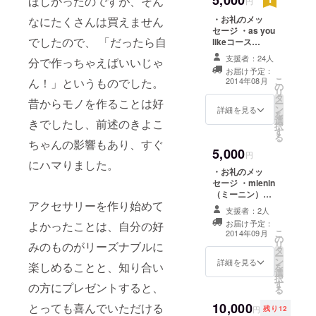
5,000
ほしかったのですが、そん
円
回受講 ・お好き
・お礼のメッ
なにたくさんは買えません
なパーツ2000円
セージ ・as you
分相当 ・カフェ
でしたので、 「だったら自
likeコース
メニュー1杯 ※講
（パーツ・デザ
習時に学生証を
支援者：24人
分で作っちゃえばいいじゃ
イン、全てお好
ご提示くださ
お届け予定：
みのものをご自
い。 ※社会人の
こ
ん！」というものでした。
2014年08月
の
身で決めていた
方からのご支援
リ
タ
だく、オールカ
は申し訳ござい
昔からモノを作ることは好
ー
ン
スタムタイプ。
詳細を見る
ませんがご遠慮
を
選
所要時間約2時
きでしたし、前述のきよこ
ください。 ※社
択
す
間）の講習料通
会人の方からの
る
ちゃんの影響もあり、すぐ
常3800円/回を1
ご支援のご返金
5,000
回受講 ・お好き
円
は出来ませんの
にハマりました。
なパーツ2000円
でご了承くださ
・お礼のメッ
分相当 ・カフェ
い。
セージ ・mienin
メニュー1杯
（ミーニン）オ
アクセサリーを作り始めて
リジナルブレス
支援者：2人
レット＋ピアス
お届け予定：
よかったことは、自分の好
またはイヤリン
こ
2014年09月
の
グセットをお送
リ
みのものがリーズナブルに
タ
りさせていただ
ー
ン
きます。 【ブレ
詳細を見る
楽しめることと、知り合い
を
選
スレット】 カラ
択
す
フルなドライフ
の方にプレゼントすると、
る
ラワーをアクリ
10,000
とっても喜んでいただける
ルで閉じ込めて
円
残り12