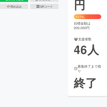
円
埋め込み
QRコード
まちづくり・地域活性化
117%
目標金額は
CAMPFIRE for Social Good
CAMPFIRE Creation
200,000円
CAMPFIREふるさと納税
machi-ya
コミュニティ
支援者数
46
人
募集終了まで残
り
終了