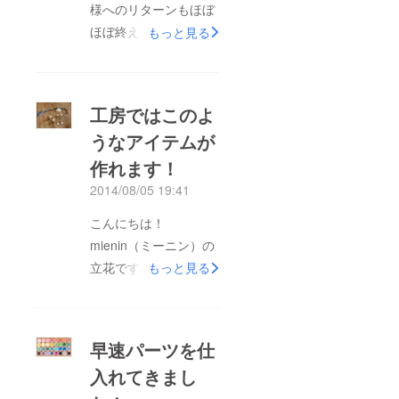
様へのリターンもほぼ
ほぼ終えることがで
もっと見る
き、ほっとしている
mienin（ミーニン）立
花です。 久しぶりの
工房ではこのよ
活動報告となります
うなアイテムが
が、1/4～3/28まで私
作れます！
の作品を東急ハンズ渋
谷店７Fハンズギャラ
2014/08/05 19:41
リーマーケットに展示
こんにちは！
中です。（もちろんご
mienin（ミーニン）の
購入いただけます）
立花です。 パトロン
もっと見る
ピアス、イヤリング、
様のおかげでプロジェ
イヤーカフなどのイ
クトの目標金額を達成
ヤーアクセサリーをメ
することができまし
インに出店してみまし
早速パーツを仕
た。 そこでご支援い
た。
入れてきまし
ただいたパトロン様を
http://store.hands-