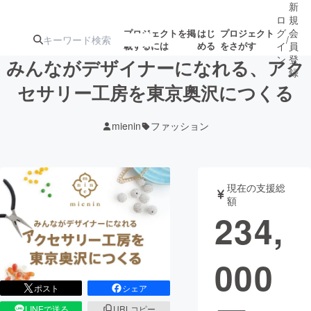
新
ロ
規
グ
会
プロジェクトを掲
はじ
プロジェクト
/
載するには
める
をさがす
イ
員
ン
登
みんながデザイナーになれる、アク
録
セサリー工房を東京奥沢につくる
人気のプロ
注目のリ
注目の新着プロ
募集終了が近いプ
もうすぐ公開
mienin
ファッション
ジェクト
ターン
ジェクト
ロジェクト
されます
アート・写真
音楽
現在の支援総
額
234,
テクノロジー・ガジェット
ゲーム・サ
000
映像・映画
書籍・雑誌
ポスト
シェア
ビジネス・起業
チャレンジ
LINEで送る
URLコピー