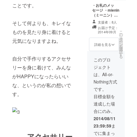
作ったオリジナ
ことです。
・お礼のメッ
ルパーツを使用
セージ ・mienin
します。 ブレス
（ミーニン）オ
レットの色は基
リジナルブレス
本的にはレイン
そして何よりも、キレイな
支援者：8人
レット＋ピアス
ボーです。レイ
お届け予定：
またはイヤリン
ンボー以外をご
ものを見たり身に着けると
こ
2014年09月
の
グセット／コッ
希望のパトロン
リ
タ
トンパールの１
元気になりますよね。
様は、好きな色
ー
ン
粒ネックレス
詳細を見る
を8色（赤・ピン
を
選
+コットンパール
ク・薄ピンク・
択
す
のピアスまたは
黄・オレンジ・
る
自分で手作りするアクセサ
イヤリングの4点
このプロ
緑・ブルー・
セットをお送り
紫）の中から3色
リーを身に着けて、みんな
ジェクト
させていただき
選んでいただ
ます。 【ブレス
は、All-or-
き、作成させて
がHAPPYになったらいい
レット】 カラフ
いただきます。
Nothing方式
ルなドライフラ
【ピアスまたは
な、というのが私の想いで
ワーをアクリル
です。
イヤリング】 ピ
す。
で閉じ込めて
アスかイヤリン
目標金額を
作ったオリジナ
グのどちらをご
ルパーツを使用
達成した場
希望か教えてい
します。 ブレス
ただき、8色
合にのみ、
レットの色は基
（赤・ピンク・
本的にはレイン
2014/08/11
薄ピンク・黄・
ボーです。レイ
オレンジ・緑・
23:59:59
ま
ンボー以外をご
ブルー・紫）の
希望のパトロン
でに集まっ
中からお好きな1
― アクセサリー