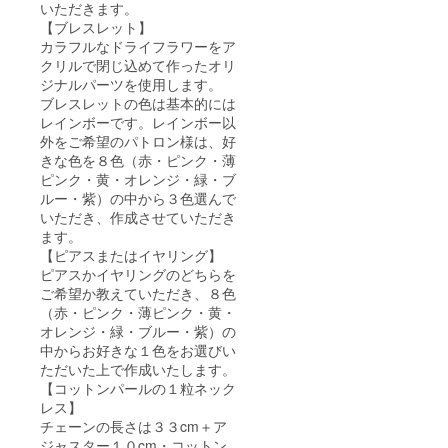
いただきます。
【ブレスレット】
カラフルなドライフラワーをア
クリルで閉じ込めて作ったオリ
ジナルパーツを使用します。
ブレスレットの色は基本的には
レインボーです。レインボー以
外をご希望のパトロン様は、好
きな色を８色（赤・ピンク・薄
ピンク・黄・オレンジ・緑・ブ
ルー・紫）の中から３色選んで
いただき、作成させていただき
ます。
【ピアスまたはイヤリング】
ピアスかイヤリングのどちらを
ご希望か教えていただき、８色
（赤・ピンク・薄ピンク・黄・
オレンジ・緑・ブルー・紫）の
中からお好きな１色をお選びい
ただいた上で作成いたします。
【コットンパールの１粒ネック
レス】
チェーンの長さは３３cm＋ア
ジャスター１０cm・コットン