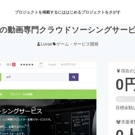
プロジェクトを掲載するには
はじめる
プロジェクトをさがす
の動画専門クラウドソーシングサー
Luvas
ゲーム・サービス開発
注目のリターン
注目の新着プロジェクト
募集終了が近いプロジェクト
も
現在の
音楽
舞台・パフォーマンス
0
ゲーム・サービス開発
フード・飲食店
0%
書籍・雑誌出版
アニメ・漫画
目標金額は1
支援者
チャレンジ
ビューティー・ヘルスケ
0