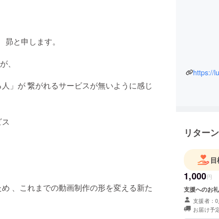
口 昴と申します。
が、
https://l
人」が 繋がれるサービスが無いように感じ
ビス
リターン
目
1,000
円
め 、これまでの動画制作の形を変える新た
支援へのお礼
支援者：0
お届け予定