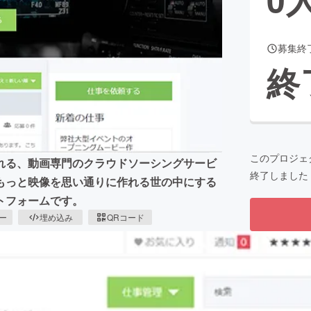
募集終
CAMPFIRE for Social Good
CAMPFIRE Creation
終
CAMPFIREふるさと納税
machi-ya
コミュニティ
このプロジェ
れる、動画専門のクラウドソーシングサービ
終了しました
もっと映像を思い通りに作れる世の中にする
トフォームです。
ピー
埋め込み
QRコード