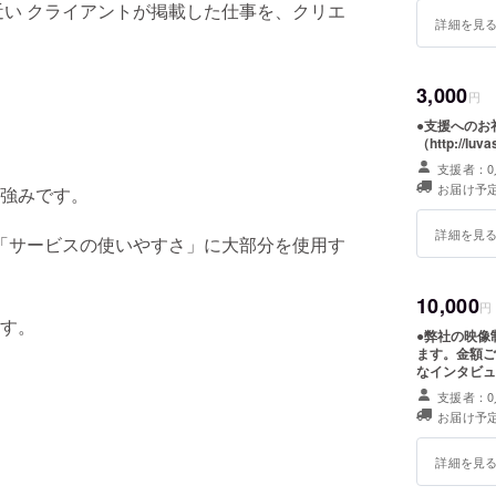
い クライアントが掲載した仕事を、クリエ
詳細を見
3,000
円
●支援へのお
（http:/
支援者：0
お届け予定
強みです。
詳細を見
「サービスの使いやすさ」に大部分を使用す
10,000
円
す。
●弊社の映像
ます。金額ご
なインタビュー動画
告を致します
支援者：0
いただきます。 ※有効期限は1年間となります。 ※動画制
お届け予定
ましては弊社
別途お見積り
詳細を見