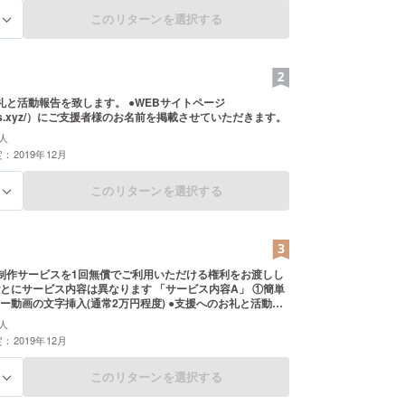
このリターンを選択する
る
礼と活動報告を致します。 ●WEBサイトページ
/luvas.xyz/）にご支援者様のお名前を掲載させていただきます。
人
：2019年12月
このリターンを選択する
る
制作サービスを1回無償でご利用いただける権利をお渡しし
とにサービス内容は異なります 「サービス内容A」 ①簡単
の文字挿入(通常2万円程度) ●支援へのお礼と活動報
。 ●WEBサイトページにご支援者様のお名前を掲載させて
人
作の詳細につき
：2019年12月
HPよりお問い合わせください。 ※ご希望の内容によっては
となる場合がございます。
このリターンを選択する
る