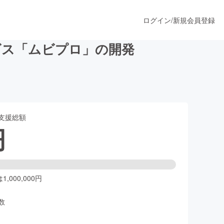
ログイン
/
新規会員登録
ビス「ムビプロ」の開発
うすぐ公開されます
支援総額
プロダクト
円
ファッション
スポーツ
,000,000円
数
ア
ソーシャルグッド
人