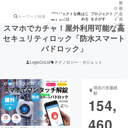
新
ロ
規
グ
会
プロジェクトを掲
はじ
プロジェクト
/
載するには
める
をさがす
イ
員
ン
登
スマホでカチャ！屋外利用可能な高
録
セキュリティロック「防水スマート
パドロック」
人気のプロ
注目のリ
注目の新着プロ
募集終了が近いプ
もうすぐ公開
ジェクト
ターン
ジェクト
ロジェクト
されます
LogicCoLtd
テクノロジー・ガジェット
アート・写真
音楽
現在の支援総
テクノロジー・ガジェット
ゲーム・サ
額
154,
映像・映画
書籍・雑誌
460
ビジネス・起業
チャレンジ