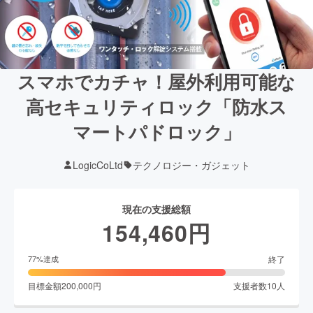
スマホでカチャ！屋外利用可能な
高セキュリティロック「防水ス
マートパドロック」
LogicCoLtd
テクノロジー・ガジェット
現在の支援総額
154,460
円
終了
77
%達成
目標金額
200,000
円
支援者数
10
人