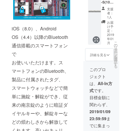
-S(10
台）
支援
キャン
者：
プファ
1人
イヤ特
お届
価
け予
iOS（8.0）、Android
「10%
定：
」
2019
OS（4.4）以降のBluetooth
年01
OFF！
こ
月
販売価
通信搭載のスマートフォン
の
リ
格：
タ
ー
で
86,190
ン
詳細を見る
を
円（税
選
択
お使いいただけます。ス
込）
す
る
⇒
このプロ
マートフォンのBluetooth、
77,570
ジェクト
円（税
製品に付属されたタグ、
込）
は、
All-In方
スマートウォッチなどで簡
式
です。
単に施錠・解錠ができ、従
目標金額に
関わらず、
来の南京錠のように暗証ダ
2019/01/09
イヤルキーや、解錠キーな
23:59:59
ま
どの煩わしさから解放して
でに集まっ
くれます。高いセキュリ