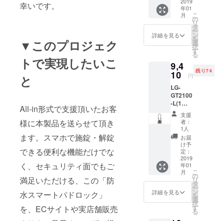
OFF！
2019
幸いです。
年01
販売価
こ
月
格：
の
リ
9690円
タ
ー
（税
ン
詳細を見る
を
込）
▼このプロジェク
選
択
⇒
す
る
8930円
トで実現したいこ
9,4
（税
残り74
込）
10
円
と
LG-
GT2100
-L(1
All-in形式で支援頂いたお客
台）
支援
キャン
様に本製品を送らせて頂き
者：
プファ
1人
イヤ特
ます。スマホで施錠・解錠
お届
価
け予
できる便利な機能だけでな
「3%」
定：
OFF！
2019
く、セキュリティ面でもご
年01
販売価
こ
月
格：
の
満足いただける、この「防
リ
9,690円
タ
ー
（税
ン
詳細を見る
水スマートパドロック」
を
込）
選
択
⇒
す
を、ECサイトや実店舗販売
る
9,410円