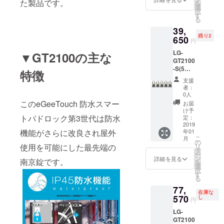
た製品です。
を
込）
選
択
⇒
す
る
24,060
39,
円（税
残り2
込）
650
円
LG-
▼GT2100の主な
GT2100
-S(5
特徴
台）
支援
キャン
者：
プファ
0人
イヤ特
このeGeeTouch 防水スマー
お届
価
け予
「8%」
トパドロック第3世代は防水
定：
OFF！
2019
機能がさらに改良され屋外
年01
販売価
こ
月
格：
の
使用を可能にした最先端の
リ
43,100
タ
ー
円（税
ン
詳細を見る
南京錠です。
を
込）
選
択
⇒
す
る
39,650
77,
円（税
在庫な
込）
570
し
円
LG-
GT2100