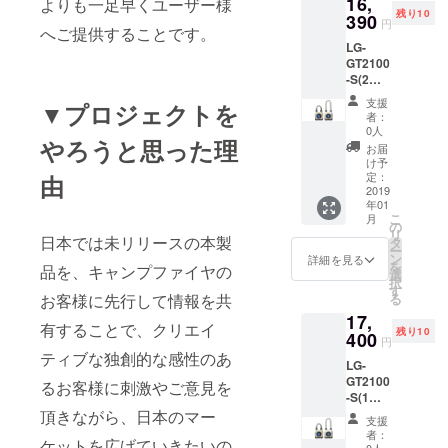
16,
（税
よりも一足早くユーザー様
残り10
込）
390
円
へご提供することです。
LG-
GT2100
-S(2
台）
支援
▼プロジェクトを
キャン
者：
プファ
0人
やろうと思った理
イヤ特
お届
価
け予
「5%」
定：
由
OFF！
2019
年01
販売価
こ
月
格：
の
リ
17,240
日本では未リリースの本製
タ
ー
円（税
ン
詳細を見る
を
品を、キャンプファイヤの
込）
選
択
⇒
す
お客様に先行して情報を共
る
16,390
17,
円（税
有することで、クリエイ
残り10
込）
400
円
ティブな独創的な感性のあ
LG-
GT2100
るお客様に刺激やご意見を
-S(1
台）+
頂きながら、日本のマー
支援
LG-
者：
ケットを広げていきたいの
GT2100