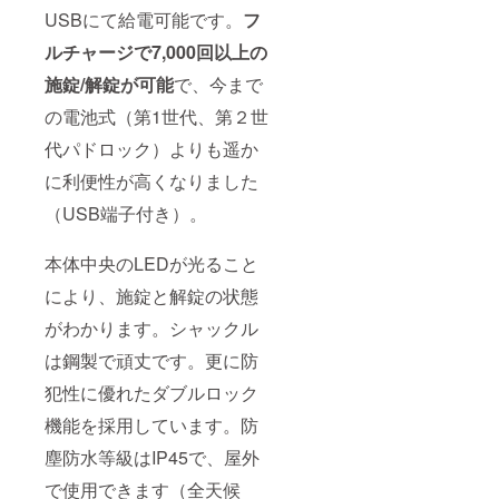
USBにて給電可能です。
フ
ルチャージで7,000回以上の
施錠/解錠が可能
で、今まで
の電池式（第1世代、第２世
代パドロック）よりも遥か
に利便性が高くなりました
（USB端子付き）。
本体中央のLEDが光ること
により、施錠と解錠の状態
がわかります。シャックル
は鋼製で頑丈です。更に防
犯性に優れたダブルロック
機能を採用しています。防
塵防水等級はIP45で、屋外
で使用できます（全天候