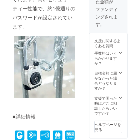
た金額が
ティー性能で、約1億通りの
ファンディ
ングされま
パスワードが設定されてい
す。
ます。
支援に関するよ
くある質問
手数料はいく
らかかります
か？
目標金額に届
かなかった場
合どうなりま
すか？
支援で困った
時はどこに相
談したらいい
ですか？
■詳細情報
ヘルプページを
見る