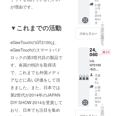
0人
-L(1
お届
が理由です。
台）
け予
キャン
定：
プファ
2019
年01
イヤ特
こ
月
価
の
▼これまでの活動
リ
「5%」
タ
ー
OFF！
ン
詳細を見る
を
販売価
選
択
格：
す
eGeeTouchのGT2100は、
る
18,310
24,
円（税
eGeeTouchのスマートパド
残り3
込）
060
円
ロックの第3世代目の製品で
⇒
LG-
17,400
す。各国の特許を取得済
GT2100
円（税
-S(3
込）
で、これまでも外国メディ
台）
支援
キャン
者：
アなどに高い評価をして頂
プファ
0人
イヤ特
きました。また、日本では
お届
価
け予
「7%」
第2世代が2014年のJAPAN
定：
OFF！
2019
DIY SHOW 2014を受賞して
年01
販売価
こ
月
格：
の
おり、日本でも注目を集め
リ
25,860
タ
ー
円（税
ン
詳細を見る