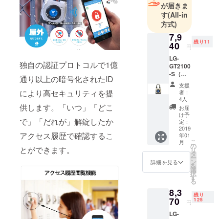
が届きま
す
(All-in
方式)
7,9
残り11
40
円
LG-
独自の認証プロトコルで1億
GT2100
-S（１
通り以上の暗号化されたID
台）
支援
キャン
により高セキュリティを提
者：
プファ
4人
イヤ特
供します。「いつ」「どこ
お届
価早得
け予
で」「だれが」解錠したか
「8%」
定：
OFF！
2019
アクセス履歴で確認するこ
年01
販売価
こ
月
格：
の
とができます。
リ
8,620円
タ
ー
（税
ン
詳細を見る
を
込）
選
択
⇒
す
る
7,940円
8,3
（税
残り
込）
70
125
円
LG-