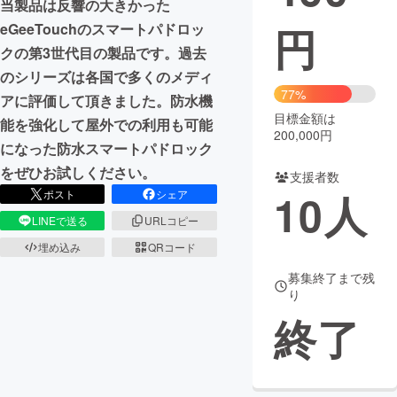
当製品は反響の大きかった
円
eGeeTouchのスマートパドロッ
まちづくり・地域活性化
クの第3世代目の製品です。過去
のシリーズは各国で多くのメディ
CAMPFIRE for Social Good
CAMPFIRE Creation
77%
アに評価して頂きました。防水機
CAMPFIREふるさと納税
machi-ya
コミュニティ
目標金額は
能を強化して屋外での利用も可能
200,000円
になった防水スマートパドロック
をぜひお試しください。
支援者数
10
人
ポスト
シェア
LINEで送る
URLコピー
埋め込み
QRコード
募集終了まで残
り
終了