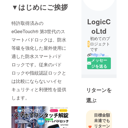
▼はじめにご挨拶
LogicC
特許取得済みの
oLtd
eGeeTouch® 第3世代のス
初めてのプ
マートパドロックは、防水
ロジェクト
等級を強化した屋外使用に
です
http://www.logic-products.com/
適した防水スマートパド
メッセー
ロックです。従来のパド
ジを送る
ロックや指紋認証ロックと
は比較にならないハイセ
キュリティと利便性を提供
リターンを
します。
選ぶ
目標金額
未達でも
リターン