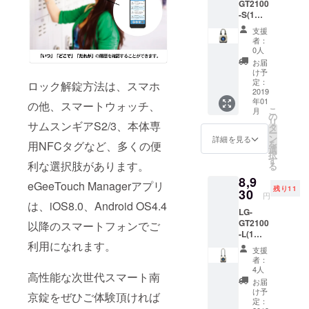
GT2100
-S(1
台）
支援
キャン
者：
プファ
0人
イヤ特
お届
価
け予
「3%」
定：
ロック解錠方法は、スマホ
OFF！
2019
年01
販売価
の他、スマートウォッチ、
こ
月
格：
の
リ
サムスンギアS2/3、本体専
8,620円
タ
ー
（税
ン
詳細を見る
を
用NFCタグなど、多くの便
込）
選
択
⇒
す
利な選択肢があります。
る
8,370円
8,9
（税
eGeeTouch Managerアプリ
残り11
込）
30
円
は、iOS8.0、Android OS4.4
LG-
GT2100
以降のスマートフォンでご
-L(1
利用になれます。
台）
支援
キャン
者：
プファ
4人
高性能な次世代スマート南
イヤ特
お届
価早得
け予
京錠をぜひご体験頂ければ
「8%」
定：