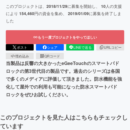
このプロジェクトは、
2018/11/29
に募集を開始し、
10
人の支援
により
154,460
円の資金を集め、
2019/01/09
に募集を終了しま
した
もう一度プロジェクトをやってほしい
ポスト
シェア
LINEで送る
URLコピー
埋め込み
QRコード
当製品は反響の大きかったeGeeTouchのスマートパド
ロックの第3世代目の製品です。過去のシリーズは各国
で多くのメディアに評価して頂きました。防水機能を強
化して屋外での利用も可能になった防水スマートパド
ロックをぜひお試しください。
このプロジェクトを見た人はこちらもチェックし
ています