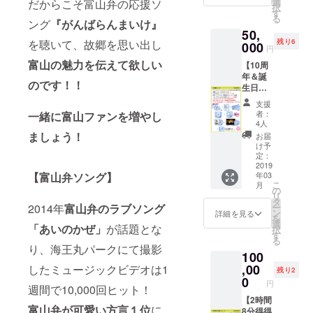
け♡ ②
選
だからこそ富山弁の応援ソ
動画 富
択
んとう
ポスト
す
山ソン
る
によろ
ング
『がんばらんまいけ』
カード
グリク
50,
しくお
水越ユ
エスト
を聴いて、故郷を思い出し
残り6
願いし
000
カ直筆
曲アカ
円
ま
メッ
ペラ歌
富山の魅力を伝えて欲しい
【10周
す！！
セージ
唱付き
年＆誕
①サイ
付き
※下記よ
のです！！
生日お
ン入り
③10周
り１曲
めでと
ベスト
年記念
選んで
支援
う御祝
アルバ
ワンマ
いただ
者：
一緒に富山ファンを増やし
儀コー
ム２枚
ンライ
4人
いて備
ス】 ぜ
発売日
ましょう！
ブ限定
考欄に
お届
ひ水越
より前
デザイ
け予
お書き
の10周
にお届
定：
ンチ
くださ
年をお
2019
け♡ ②
ケット2
い。
【富山弁ソング】
年03
祝いし
ポスト
枚 2019
「あい
こ
月
たいと
カード
の
年3月30
のか
リ
いうあ
水越ユ
タ
日(土)渋
ぜ」
2014年
富山弁のラブソング
ー
なたは
カ直筆
ン
谷Glad
詳細を見る
「あい
を
こちら
メッ
選
ワンマ
のかぜ
「あいのかぜ」
が話題とな
択
で
セージ
す
ンライ
２」
る
す！！
付き ④
ブへご
り、海王丸パークにて撮影
「２時
100
①サイ
メッ
招待！
間８
ン入り
,00
したミュージックビデオは1
セージ
④メッ
分」
残り2
ベスト
動画 富
0
セージ
「がん
円
週間で10,000回ヒット！
アルバ
山ソン
動画 富
ばらん
ム４枚
【2時間
グリク
山ソン
まい
富山弁が可愛い方言１位
に
発売日
8分得得
エスト