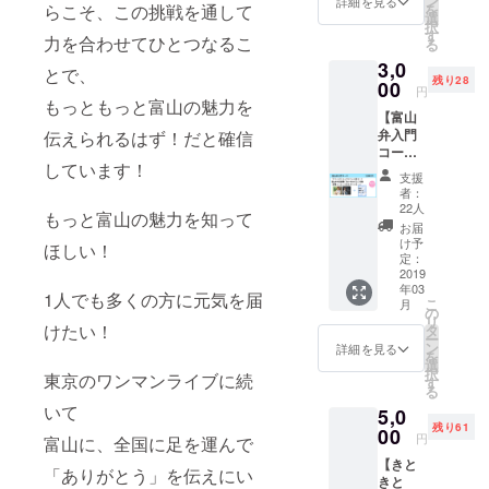
ン
詳細を見る
らこそ、この挑戦を通して
を
す。 住
選
択
所不要
す
力を合わせてひとつなるこ
る
の応援
3,0
コース
とで、
残り28
です。
00
円
お礼の
もっともっと富山の魅力を
【富山
メール
弁入門
伝えられるはず！だと確信
をお送
コー
りしま
しています！
ス】 水
す。
支援
越ユ
者：
カ、富
22人
もっと富山の魅力を知って
山弁が
お届
わかる
け予
ほしい！
セット
定：
①サイ
2019
年03
ン入り
1人でも多くの方に元気を届
こ
月
ミニア
の
リ
ルバム2
けたい！
タ
ー
枚セッ
ン
詳細を見る
を
ト 富山
選
択
東京のワンマンライブに続
弁の応
す
る
援歌
いて
5,0
「あい
残り61
のかぜ
00
円
富山に、全国に足を運んで
２」
【きと
「Singe
「ありがとう」を伝えにい
きと
rSongR