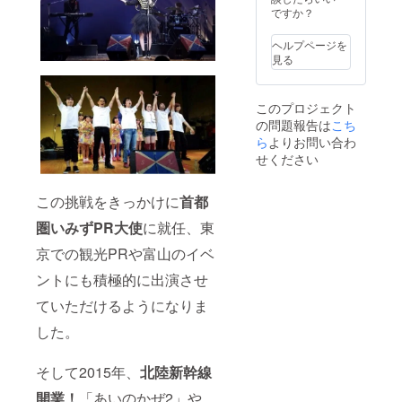
ペラ歌
くださ
備考欄
ゴor企
のか
ですか？
す。
唱付き
い。 ⑥
にご希
業名を
ぜ」
※下記よ
非売品
望のお
記載 お
「あい
ヘルプページを
り１曲
｢がんば
名前を
名前は
のかぜ
見る
選んで
らんま
ご記入
４名様
２」
いただ
いけ｣
くださ
まで、
「２時
いて備
ミュー
い。 ※
ロゴor
間８
このプロジェクト
考欄に
ジック
ロゴの
企業名
分」
の問題報告は
こち
お書き
ビデオ
場合は
の場合
「がん
くださ
ら
よりお問い合わ
DVD-R
データ
は１つ
ばらん
い。
⑦ワン
を別途
※支援時
まい
せください
「あい
マンラ
メール
に必ず
け」 ⑤
のか
イブ先
でいた
備考欄
ベスト
ぜ」
行入場
だきま
にご希
アルバ
この挑戦をきっかけに
首都
「あい
リハー
す。 ※
望のお
ムクレ
圏いみずPR大使
に就任、東
のかぜ
サル1曲
また特
名前を
ジット
２」
鑑賞＆
定の人
ご記入
（サイ
京での観光PRや富山のイベ
「２時
写真撮
物を比
くださ
ズ特
間８
影会ご
喩する
い。 ※
大） ア
ントにも積極的に出演させ
分」
招待 ⑧
お名前
ロゴの
ルバム
「がん
アルバ
や公序
場合は
ジャ
ていただけるようになりま
ばらん
ム完成
良俗に
データ
ケット
まい
披露イ
反する
を別途
冊子内
した。
け」 ⑤
ベント
お名前
メール
にお名
ベスト
４名ま
は掲載
でいた
前orロ
アルバ
そして2015年、
北陸新幹線
でご参
をお断
だきま
ゴor企
ムクレ
加でき
りする
す。 ※
業名を
開業！
「あいのかぜ2」や
ジット
ます。
事が御
また特
記載 お