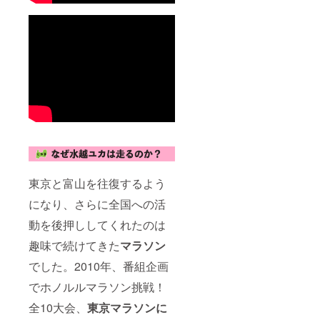
合は
４名ま
ル1曲鑑
お名前
CAMPF
でご参
賞＆写
や公序
IREにて
加でき
真撮影
良俗に
使用さ
ます。
会ご招
反する
れてい
３月上
待 ⑧ア
お名前
るハン
旬頃東
ルバム
は掲載
ドル
京都内
完成披
をお断
ネーム
にて予
露イベ
りする
を使用
定して
ント ４
事が御
させて
いま
名まで
座いま
頂きま
す。
ご参加
すので
すこと
⑨10周
できま
ご注意
をご了
年記念
す。 ３
くださ
承くだ
特別価
月上旬
い。 ⑥
さい。
格！ 水
頃東京
非売品
※また特
越ユカ
都内に
｢がんば
東京と富山を往復するよう
定の人
が出張
て予定
らんま
になり、さらに全国への活
物を比
に行き
してい
いけ｣
喩する
ます！
ます。
ミュー
動を後押ししてくれたのは
お名前
(交通・
⑨10周
ジック
や公序
宿泊費
年記念
ビデオ
趣味で続けてきた
マラソン
良俗に
別途) ミ
特別価
DVD-R
反する
ニライ
格！ 水
⑦ワン
でした。2010年、番組企画
お名前
ブ！
越ユカ
マンラ
は掲載
（イベ
がオリ
イブ先
でホノルルマラソン挑戦！
をお断
ント・
ジナル
行入場
りする
全10大会、
東京マラソンに
パー
応援ソ
リハー
事が御
ティー
ングを
サル1曲