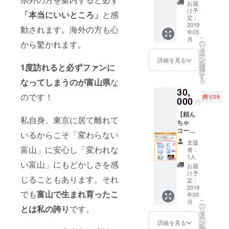
はこち
より前
デザイ
んへお
お届
ら）】
にお届
ンチ
け予
誕生日
「本当にいいところ」
と感
富山弁
け♡ ②
定：
ケット1
のお祝
で「お
2019
ポスト
枚 2019
動されます。海外の方も心
いの為
年03
ねがい
カード
年3月30
例２）
こ
月
ね」の
水越ユ
から驚かれます。
の
日(土)渋
太郎さ
リ
意味。
カ直筆
タ
谷Glad
んより
ー
もうほ
メッ
ン
ワンマ
詳細を見る
富山大
を
1度訪れると必ずファンに
んとう
セージ
選
ンライ
好き花
択
によろ
付き
す
ブへご
子さん
る
なってしまうのが富山県
な
しくお
③10周
招待！
へ日頃
30,
願いし
年記念
の感謝
のです！
残り29
ま
000
ワンマ
を込め
円
す！！
ンライ
て な
【頼ん
ペアで
ブ限定
ど ※相
私自身、東京に居て離れて
ちゃ
楽しん
デザイ
手先の
コース
でいた
ンチ
いるからこそ「変わらない
方のご
B（ライ
だける
ケット1
住所を
支援
ブに来
コース
富山」に安心し「変われな
枚 2019
者：
ご記入
れない
です！
年3月30
1人
くださ
い富山」にもどかしさを感
方はこ
①サイ
日(土)渋
お届
い。こ
ち
ン入り
谷Glad
け予
ちらか
じることもあります。それ
ら）】
ベスト
定：
ワンマ
らプレ
富山弁
2019
アルバ
ンライ
ゼント
でも
富山で生まれ育ったこ
年03
で「お
ム２枚
ブへご
として
こ
月
ねがい
発売日
の
招待！
とは私の誇り
です。
お送り
リ
ね」の
より前
タ
④メッ
しま
ー
意味。
にお届
ン
セージ
詳細を見る
す。
を
もうほ