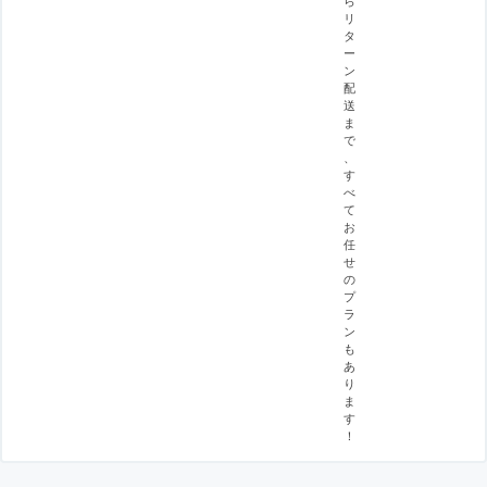
リ
タ
ー
ン
配
送
ま
で
、
す
べ
て
お
任
せ
の
プ
ラ
ン
も
あ
り
ま
す
！