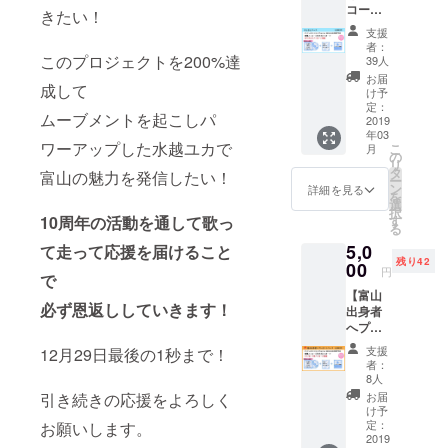
コー
unner」
きたい！
ス】 富
②ポス
支援
山弁で
トカー
者：
「新
このプロジェクトを200%達
ド 水越
39人
鮮」の
ユカ直
お届
成して
意味。
筆メッ
け予
できた
セージ
定：
ムーブメントを起こしパ
てのア
2019
付き
年03
ルバム
ワーアップした水越ユカで
こ
月
を先行
の
リ
お届け
タ
富山の魅力を発信したい！
ー
しま
ン
詳細を見る
を
す！ ①
選
択
サイン
10周年の活動を通して歌っ
す
る
入りベ
5,0
て走って応援を届けること
ストア
残り42
ルバム
00
円
で
発売日
【富山
より前
必ず恩返ししていきます！
出身者
に先行
へプレ
お届け
ゼント
♡ ②ポ
支援
12月29日最後の1秒まで！
コー
スト
者：
ス】 富
カード
8人
山出身
水越ユ
引き続きの応援をよろしく
お届
者のあ
カ直筆
け予
の人に
メッ
定：
お願いします。
届け！
2019
セージ