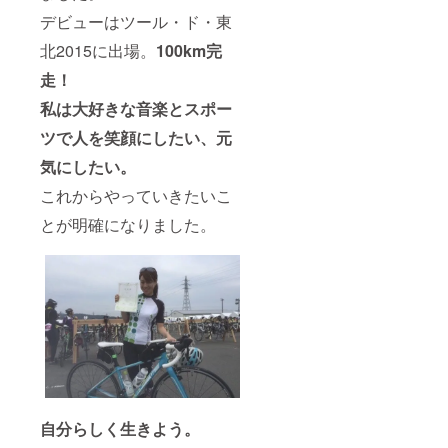
力で応
デビューはツール・ド・東
援しま
す。 企
北2015に出場。
100km完
業広告
走！
モデ
ル、CM
私
は大好きな音楽とスポー
出演な
ど ※期
ツで人を笑顔にしたい、元
間や内
容はご
気にしたい。
相談く
ださ
これからやっていきたいこ
い。
とが明確になりました。
自分らしく生きよう。