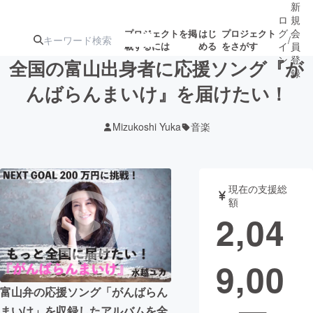
新
ロ
規
グ
会
プロジェクトを掲
はじ
プロジェクト
/
載するには
める
をさがす
イ
員
ン
登
全国の富山出身者に応援ソング『が
録
んばらんまいけ』を届けたい！
人気のプロ
注目のリ
注目の新着プロ
募集終了が近いプ
もうすぐ公開
Mizukoshi Yuka
音楽
ジェクト
ターン
ジェクト
ロジェクト
されます
アート・写真
音楽
現在の支援総
額
2,04
テクノロジー・ガジェット
ゲーム・サ
9,00
映像・映画
書籍・雑誌
富山弁の応援ソング「がんばらん
ビジネス・起業
チャレンジ
まいけ」を収録したアルバムを全