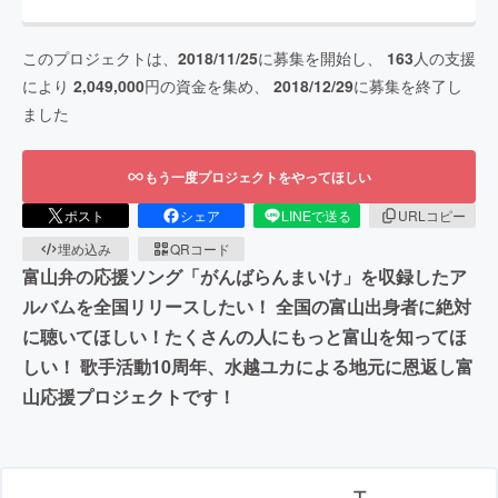
このプロジェクトは、
2018/11/25
に募集を開始し、
163
人の支援
により
2,049,000
円の資金を集め、
2018/12/29
に募集を終了し
ました
もう一度プロジェクトをやってほしい
ポスト
シェア
LINEで送る
URLコピー
埋め込み
QRコード
富山弁の応援ソング「がんばらんまいけ」を収録したア
ルバムを全国リリースしたい！ 全国の富山出身者に絶対
に聴いてほしい！たくさんの人にもっと富山を知ってほ
しい！ 歌手活動10周年、水越ユカによる地元に恩返し富
山応援プロジェクトです！
エ