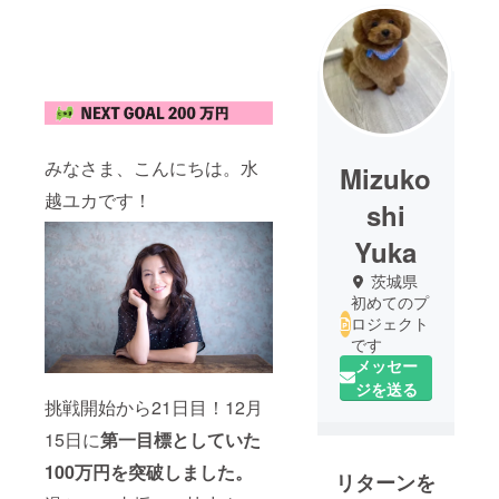
みなさま、こんにちは。水
Mizuko
越ユカです！
shi
Yuka
茨城県
初めてのプ
ロジェクト
です
メッセー
ジを送る
挑戦開始から21日目！12月
15日に
第一目標としていた
100万円を突破しました。
リターンを