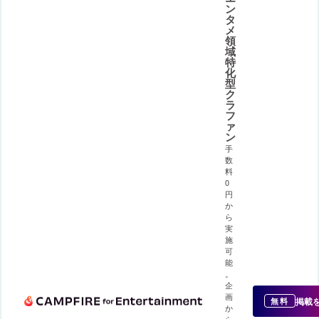
ン
タ
メ
領
域
特
化
型
ク
ラ
フ
ァ
ン
手
数
料
0
円
か
ら
実
施
可
能
。
企
画
掲載
無料
か
ら