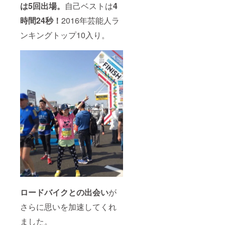
は5回出場。
自己ベストは
4
座いま
など）
作りま
鑑賞＆
すので
サプラ
す。
写真撮
時間24秒！
2016年芸能人ラ
ご注意
イズ！
テーマ
影会ご
くださ
（誕生
ソン
招待 ⑧
ンキングトップ10入り。
い。
日・結
グ、社
ベスト
婚式な
歌、な
アルバ
ど） 1
ど ※権
ム完成
日店
利は
披露イ
長！な
アー
ベント
どなど
ティス
４名ま
※スタッ
トに帰
でご参
フも同
属しま
加でき
行させ
す。
ます。
ていた
３月上
だく場
旬頃東
合もご
京都内
ざいま
にて予
す。
定して
いま
す。
⑨10周
年記念
特別ス
ロードバイクとの出会い
が
ポン
サー契
さらに思いを加速してくれ
約！ 広
告塔と
ました。
して全