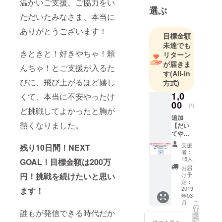
温かいご支援、ご協力をい
選ぶ
ただいたみなさま、本当に
ありがとうございます！
目標金額
未達でも
きときと！好きやちゃ！頼
リターン
が届きま
んちゃ！とご支援が入るた
す
(All-in
びに、飛び上がるほど嬉し
方式)
1,0
くて、本当に不安やったけ
00
円
ど挑戦してよかったと胸が
追加
熱くなりました。
【だい
てやる
ミニ
支援
残り10日間！NEXT
コー
者：
ス】 だ
15人
GOAL！目標金額は200万
いてや
お届
るは 富
円！挑戦を続けたいと思い
け予
山弁で
定：
「お
2019
ます！
年03
ごって
こ
月
あげ
の
リ
誰もが発信できる時代だか
る」の
タ
ー
意味で