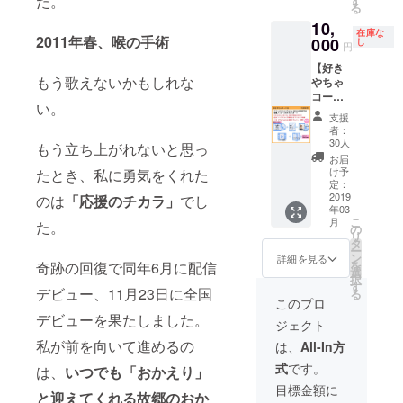
た。
す
をご記
お名前
る
まい
メッ
ブ限定
た！お
さい。
入くだ
は掲載
10,
け」 ⑤
セージ
デザイ
願いし
※記入が
さい。
をお断
在庫な
2011年春、喉の手術
ベスト
動画 富
ンチ
ま
000
ない場
し
※記入が
りする
円
アルバ
山ソン
ケット
す！！
合は
ない場
事が御
【好き
ムクレ
グリク
４枚
①サイ
CAMPF
合は
座いま
もう歌えないかもしれな
やちゃ
ジット
エスト
2019年
ン入り
IREにて
CAMPF
すので
コース
（サイ
曲アカ
3月30日
ベスト
使用さ
IREにて
ご注意
い。
B（ライ
ズ大）
ペラ歌
(土)渋谷
アルバ
れてい
使用さ
くださ
支援
ブに来
アルバ
唱付き
Gladへ
ム４枚
るハン
れてい
者：
い。
れない
ムジャ
※下記よ
のライ
発売日
ドル
30人
るハン
もう立ち上がれないと思っ
方はこ
ケット
り１曲
ブへご
より前
ネーム
ドル
お届
ち
冊子内
選んで
招待！
にお届
を使用
け予
たとき、私に勇気をくれた
ネーム
ら）】
にお名
いただ
④メッ
け♡ ②
定：
させて
を使用
富山弁
2019
のは
「応援のチカラ」
でし
前orロ
いて備
セージ
ポスト
頂きま
させて
年03
では確
ゴを記
考欄に
動画 富
カード
すこと
頂きま
こ
月
た。
認や念
載 お名
お書き
山ソン
水越ユ
の
をご了
すこと
リ
押しの
前の場
くださ
グリク
カ直筆
タ
承くだ
をご了
ー
ときに
合は４
い。
エスト
メッ
ン
さい。
詳細を見る
承くだ
を
奇跡の回復で同年6月に配信
「ちゃ
名様ま
「あい
曲アカ
セージ
選
※また特
さい。
択
」がつ
で、ロ
のか
ペラ歌
付き
す
定の人
※また特
デビュー、11月23日に全国
る
きま
ゴの場
ぜ」
唱付き
③10周
物を比
このプロ
定の人
す。 大
合は１
「あい
※下記よ
年記念
喩する
デビューを果たしました。
物を比
ジェクト
好きな
つ ※支
のかぜ
り１曲
ワンマ
お名前
喩する
あなた
援時に
２」
選んで
ンライ
私が前を向いて進めるの
や公序
は、
All-In方
お名前
へ届
必ず備
「２時
いただ
ブ限定
良俗に
や公序
式
です。
は、
いつでも「おかえり」
け！ ①
考欄に
間８
いて備
デザイ
反する
良俗に
サイン
ご希望
分」
考欄に
ンチ
お名前
目標金額に
反する
と迎えてくれる故郷のおか
入りベ
のお名
「がん
お書き
ケット
は掲載