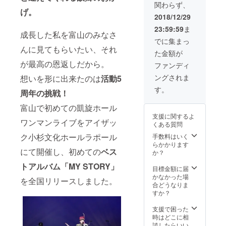
お名前
関わらず、
ストア
前をご
ばらん
くださ
４枚
をお断
は掲載
げ。
ルバム
記入く
まい
い。
2019年
りする
2018/12/29
をお断
発売日
ださ
け」 ⑤
「あい
3月30日
事が御
りする
23:59:59
ま
より前
い。 ※
ベスト
のか
(土)渋谷
座いま
事が御
成長した私を富山のみなさ
にお届
ロゴの
アルバ
ぜ」
Glad ワ
すので
でに集まっ
座いま
け♡ ②
場合は
ムクレ
「あい
ンマン
んに見てもらいたい、それ
ご注意
すので
た金額が
ポスト
データ
ジット
のかぜ
ライブ
くださ
ご注意
カード
が最高の恩返しだから。
を別途
（サイ
２」
へご招
い。 ⑥
ファンディ
くださ
水越ユ
メール
ズ特
「２時
待！ ④
非売品
い。 ⑥
ングされま
想いを形に出来たのは
活動5
カ直筆
でいた
大） ア
間８
メッ
｢がんば
非売品
メッ
だきま
ルバム
分」
セージ
らんま
す。
｢がんば
周年の挑戦
！
セージ
す。 ※
ジャ
「がん
動画 富
いけ｣
らんま
付き ③
また特
ケット
ばらん
山ソン
ミュー
いけ｣
富山で初めての凱旋ホール
非売品
定の人
冊子内
まい
グリク
ジック
ミュー
支援に関するよ
｢がんば
物を比
にお名
け」 ⑤
エスト
ビデオ
ワンマンライブをアイザッ
ジック
くある質問
らんま
喩する
前orロ
ベスト
曲アカ
DVD-R
ビデオ
いけ｣
ク小杉文化ホールラポール
お名前
ゴor企
アルバ
ペラ歌
手数料はいく
⑦10周
DVD-R
ミュー
や公序
業名を
ムクレ
唱付き
らかかります
年記念
⑦ワン
にて開催し、初めての
ベス
ジック
良俗に
記載 お
ジット
※下記よ
か？
ワンマ
マンラ
ビデオ
反する
名前は
（サイ
り１曲
ンライ
イブ先
トアルバム「MY STORY」
DVD-R
お名前
４名様
ズ特
選んで
目標金額に届
ブダイ
行入場
④メッ
は掲載
まで、
大） ア
いただ
かなかった場
ジェス
リハー
を全国リリースしました。
セージ
をお断
ロゴor
ルバム
いて備
合どうなりま
ト動画
サル1曲
動画 富
りする
企業名
ジャ
考欄に
すか？
後日編
鑑賞＆
山ソン
事が御
の場合
ケット
お書き
集した
写真撮
グリク
座いま
は１つ
冊子内
くださ
支援で困った
ものを
影会ご
エスト
すので
※支援時
にお名
い。
時はどこに相
配信い
招待
曲アカ
ご注意
に必ず
前orロ
「あい
談したらいい
たしま