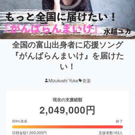
全国の富山出身者に応援ソング
『がんばらんまいけ』を届けた
い！
Mizukoshi Yuka
音楽
現在の支援総額
2,049,000
円
終了
204
%達成
目標金額
1,000,000
円
支援者数
163
人