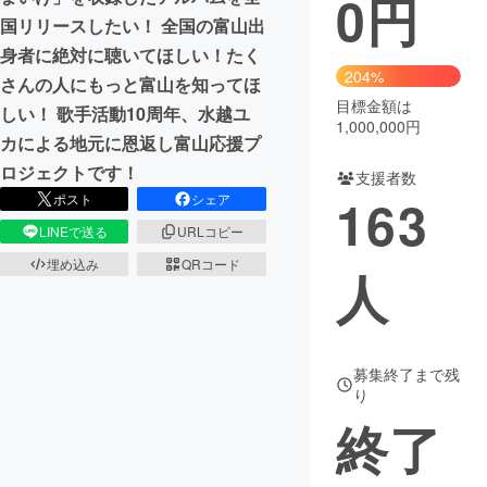
0
円
国リリースしたい！ 全国の富山出
まちづくり・地域活性化
身者に絶対に聴いてほしい！たく
204%
さんの人にもっと富山を知ってほ
目標金額は
CAMPFIRE for Social Good
CAMPFIRE Creation
しい！ 歌手活動10周年、水越ユ
1,000,000円
CAMPFIREふるさと納税
machi-ya
コミュニティ
カによる地元に恩返し富山応援プ
ロジェクトです！
支援者数
163
ポスト
シェア
LINEで送る
URLコピー
埋め込み
QRコード
人
募集終了まで残
り
終了