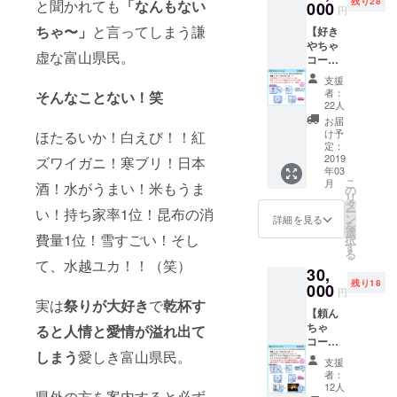
残り28
と聞かれても
「なんもない
ンマン
000
謝の気
円
チケッ
持ちを
ちゃ〜」
と言ってしまう謙
【好き
トのス
動画で
やちゃ
タン
お届け
虚な富山県民。
コース
ダード
しま
A（ライ
コース
す。 ※
支援
ブに来
です。
支援時
者：
そんなことない！笑
れる方
①サイ
に必ず
22人
はこち
ン入り
備考欄
お届
ら）】
ベスト
にあな
け予
ほたるいか！白えび！！紅
富山弁
アルバ
定：
たのお
では確
2019
ズワイガニ！寒ブリ！日本
ム 発売
名前 相
年03
認や念
日より
手の方
こ
月
酒！水がうまい！米もうま
押しの
前に先
の
のお名
リ
ときに
行お届
タ
前、な
ー
い！持ち家率1位！昆布の消
「ちゃ
け♡ ②
ン
ぜプレ
詳細を見る
を
」がつ
ポスト
選
ゼント
費量1位！雪すごい！そし
択
きま
カード
す
するの
る
す。 大
水越ユ
か用途
て、水越ユカ！！（笑）
30,
好きな
カ直筆
を記入
残り18
あなた
000
メッ
してく
円
へ届
セージ
実は
祭りが大好き
で
乾杯す
ださ
【頼ん
け！ ①
付き
い。 例
ちゃ
ると人情と愛情が溢れ出て
サイン
③10周
１）花
コース
入りベ
年記念
子さん
しまう
愛しき富山県民。
A（ライ
ストア
ワンマ
より富
支援
ブに来
ルバム
ンライ
山出身
者：
れる方
発売日
ブ限定
12人
太郎さ
県外の方を案内すると必ず