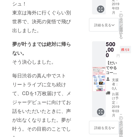
アルバ
をご記
シュ！
セージ
発売日
う」の
2019
ジット
ムクレ
入くだ
年03
動画 富
より前
意味。
（サイ
ジット
さい。
東京は海外に行くぐらい別
こ
月
山ソン
にお届
これか
ズ大）
の
（サイ
※記入が
リ
グリク
け♡ ②
らも一
２名様
タ
ズ大）
世界で、決死の覚悟で飛び
ない場
ー
エスト
ポスト
緒にが
まで ア
ン
２名様
詳細を見る
合は
を
曲アカ
カード
んばら
ルバム
出しました。
選
まで ア
CAMPF
択
ペラ歌
水越ユ
んまい
ジャ
す
ルバム
IREにて
る
唱付き
カ直筆
け！ ①
ケット
ジャ
使用さ
500
夢が叶うまでは絶対に帰ら
※下記よ
メッ
サイン
冊子内
ケット
れてい
り１曲
セージ
入りベ
,00
にお名
冊子内
るハン
残り2
ない。
選んで
付き
ストア
前
0
にお名
ドル
円
いただ
③10周
ルバム
（ロー
前
ネーム
そう決心しました。
いて備
年記念
４枚 発
【だい
マ字１
（ロー
を使用
考欄に
ワンマ
売日よ
てやる
２文字
マ字１
させて
お書き
ンライ
り前に
コー
まで）
２文字
頂きま
毎日渋谷の真ん中でスト
くださ
ブ限定
お届け
ス】 ド
を記載
まで）
すこと
支援
い。
デザイ
♡ ②ポ
キッと
※支援時
リートライブに立ち続け
を記載
をご了
者：
「あい
ンチ
スト
しまし
に必ず
※支援時
0人
承くだ
のか
ケット
カード
た？ 富
て、CDを1万枚届けて、メ
備考欄
に必ず
さい。
お届
ぜ」
４枚
水越ユ
山弁で
にご希
備考欄
け予
※また特
ジャーデビューに向けてお
「あい
2019年
カ直筆
「お
望のお
定：
にご希
定の人
のかぜ
3月30日
メッ
ごって
2019
名前
望のお
物を比
話をいただいたときに、声
年03
２」
(土)渋谷
セージ
あげ
（ロー
名前
喩する
こ
月
「２時
Glad ワ
付き
る」の
マ字１
の
（ロー
お名前
が出なくなりました。夢が
リ
間８
ンマン
③10周
意味で
２文字
タ
マ字１
や公序
ー
分」
ライブ
年記念
す。
まで）
ン
２文字
詳細を見る
叶う。その目前のことでし
良俗に
を
「がん
へご招
ワンマ
太っ腹
をご記
選
まで）
反する
択
ばらん
待！ ④
ンライ
なあな
入くだ