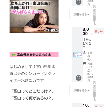
年03
水越ユ
付き ③
こ
月
カから
メッ
の
リ
送り先
セージ
タ
ー
の方へ
動画 感
ン
詳細を見る
を
メッ
謝の気
選
択
セージ
持ちを
す
る
をお届
動画で
8,0
けしま
お届け
残り44
す。 ①
00
しま
円
サイン
す。
【きの
入りベ
どくな
ストア
コー
ルバム
ス】 富
発売日
支援
山弁で
より前
者：
「あり
に先行
6人
がと
お届け
お届
はじめまして！富山県射水
う」の
♡ ②ポ
け予
意味。
スト
定：
市出身のシンガーソングラ
本当に
2019
カード
年03
10年間
水越ユ
イター水越ユカです！
こ
月
ありが
カ直筆
の
リ
とうご
メッ
タ
ー
ざいま
セージ
ン
詳細を見る
「富山ってどこだっけ？」
を
す！！
付き ③
選
択
ベスト
「富山って何があるの？」
メッ
す
る
アルバ
セージ
10,
ムとワ
動画 感