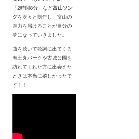
（サイ
３月上
座いま
定の人
名前は
「2時間8分」など
富山ソン
ズ小）
旬頃東
すので
物を比
４名様
アルバ
京都内
ご注意
喩する
まで、
グ
を次々と制作し、富山の
ムジャ
にて予
くださ
お名前
ロゴor
ケット
定して
い。 ⑥
や公序
企業名
魅力を届けることが自分の
冊子内
いま
非売品
良俗に
の場合
にお名
夢になっていきました。
す。
｢がんば
反する
は１つ
前
らんま
お名前
※支援時
（ロー
いけ｣
は掲載
に必ず
曲を聴いて歌詞に出てくる
マ字１
ミュー
をお断
備考欄
２文字
ジック
りする
にご希
海王丸パークや古城公園を
まで）
ビデオ
事が御
望のお
を記載
DVD-R
座いま
名前を
訪れてくれた方に出会えた
※支援時
⑦ワン
す、ご
ご記入
に必ず
マンラ
注意く
くださ
ときは本当に嬉しかったで
備考欄
イブ先
ださ
い。 ※
にご希
行入場
い。 ⑥
ロゴの
す！！
望のお
リハー
非売品
場合は
名前
サル1曲
｢がんば
データ
（ロー
鑑賞＆
らんま
を別途
マ字１
写真撮
いけ｣
メール
２文字
影会ご
ミュー
でいた
まで）
招待 ⑧
ジック
だきま
をご記
ベスト
ビデオ
す。 ※
入くだ
アルバ
DVD-R
また特
さい。
ム完成
⑦先行
定の人
※記入が
披露イ
入場リ
物を比
ない場
ベント
ハーサ
喩する