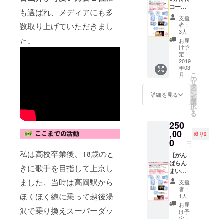
グリク
け」 ⑤
より前
コー
曲アカ
エスト
ベスト
も選ばれ、メディアにも多
にお届
ス】 東
ペラ歌
曲アカ
アルバ
支援
け♡ ②
京ー富
唱付き
ペラ歌
数取り上げていただきまし
ムクレ
者：
ポスト
山の移
※下記よ
唱付き
3人
ジット
カード
動時
り１曲
た。
※下記よ
（サイ
お届
水越ユ
間。
選んで
り１曲
け予
ズ小）
カ直筆
2015年
いただ
定：
選んで
アルバ
メッ
3月14日
2019
いて備
いただ
ムジャ
年03
セージ
に開通
考欄に
いて備
ケット
こ
月
付き
した北
お書き
の
考欄に
冊子内
リ
③10周
陸新幹
くださ
タ
お書き
にお名
ー
年記念
線開通
い。
ン
くださ
詳細を見る
前
を
ワンマ
で世界
「あい
選
い。
（ロー
択
ンライ
が変わ
のか
す
「あい
マ字１
る
ブ限定
りまし
ぜ」
のか
２文字
250
デザイ
た。 そ
「あい
ぜ」
まで）
ンチ
れぐら
,00
のかぜ
「あい
を記載
残り2
ケット
いの価
２」
0
のかぜ
※支援時
円
４枚
値を載
「２時
２」
に必ず
私は高校卒業後、18歳のと
2019年
せて。
【がん
間８
「２時
備考欄
3月30日
お得な
ばらん
分」
間８
にご希
きに歌手を目指して上京し
(土)渋谷
コース
まいけ
「がん
分」
望のお
Glad ワ
です！
コー
ばらん
「がん
ました。当時は高岡駅から
名前
支援
ンマン
①サイ
ス】 富
まい
ばらん
（ロー
者：
ライブ
ン入り
山弁で
ほくほく線に乗って越後湯
け」 ⑤
まい
1人
マ字１
へご招
ベスト
「がん
ベスト
け」 ⑤
２文字
お届
沢で乗り換えスーパーダッ
待！ ④
アルバ
ばりま
アルバ
ベスト
け予
まで）
メッ
ム４枚
しょ
ムクレ
定：