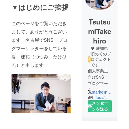
▼はじめにご挨拶
Tsutsu
このページをご覧いただき
miTake
まして、ありがとうござい
hiro
ます！名古屋でSNS・ブロ
グマーケッターをしている
愛知県
初めてのプ
堤 建拓（つつみ たけひ
ロジェクト
ろ）と申します！
です
個人事業主
向けSNS・
ブログマー
ケッター
markelink_take
https://markelink.biz/
1991年生ま
メッセー
れ、愛知県
ジを送る
稲沢市出
身。TOEIC
スコア960