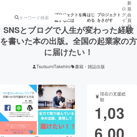
新
ロ
規
グ
会
プロジェクトを掲
はじ
プロジェクト
/
載するには
める
をさがす
イ
員
ン
登
SNSとブログで人生が変わった経験
録
を書いた本の出版。全国の起業家の方
に届けたい！
人気のプロ
注目のリ
注目の新着プロ
募集終了が近いプ
もうすぐ公開
ジェクト
ターン
ジェクト
ロジェクト
されます
TsutsumiTakehiro
書籍・雑誌出版
アート・写真
音楽
現在の支援総
テクノロジー・ガジェット
ゲーム・サ
額
1,03
映像・映画
書籍・雑誌
6,00
ビジネス・起業
チャレンジ