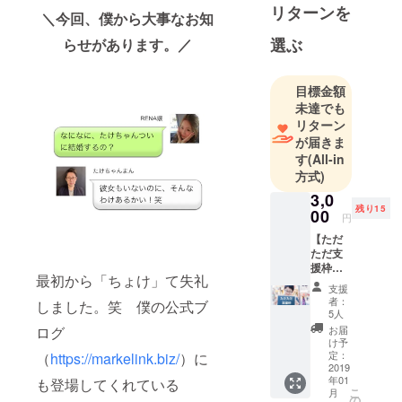
リターンを
点。
＼今回、僕から大事なお知
選ぶ
らせがあります。／
大学時代の
海外経験・
目標金額
インターン
未達でも
シップを契
リターン
機に、「英
が届きま
語×ビジネ
す
(All-in
ス」を学び
方式)
たいという
3,0
残り15
想いから、
00
円
名古屋市立
【ただ
大学卒業
ただ支
援枠】
後、英会話
最初から「ちょけ」て失礼
クラウ
支援
スクール業
ドファ
者：
しました。笑 僕の公式ブ
ンディ
界最大手の
5人
ングっ
お届
企業に英会
ログ
てよく
け予
話スクール
わから
定：
（
https://markelink.biz/
）に
ないけ
2019
コンサルタ
年01
れど、
も登場してくれている
ントとして
こ
月
ただた
の