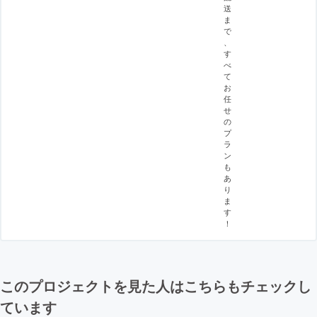
送
ま
で
、
す
べ
て
お
任
せ
の
プ
ラ
ン
も
あ
り
ま
す
！
このプロジェクトを見た人はこちらもチェックし
ています