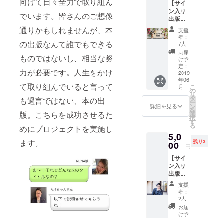
経験をもと
向けて日々全力で取り組ん
【サイ
す。
ン入り
に独学で
（※送料
でいます。皆さんのご想像
出版本1
込み）
SNS・WEB
冊＋著
通りかもしれませんが、本
支援
集客を確
者オリ
者：
ジナル
の出版なんて誰でもできる
立。起業か
7人
解説動
お届
らわずか半
ものではないし、相当な努
画】 ・
け予
年で3校設
出版後
定：
力が必要です。人生をかけ
に著者
2019
立、英会話
年06
のサイ
て取り組んでいると言って
スクールで
こ
月
ンが
の
リ
入った
の月商も5倍
タ
も過言ではない、本の出
ー
本1冊
ン
詳細を見る
にした。
を
・堤本
選
版。こちらを成功させるた
択
人が著
す
る
書の解
めにプロジェクトを実施し
2018年だけ
5,0
説をし
でも、自身
ます。
残り3
ている
00
円
が企画し講
オリジ
【サイ
ナル動
師を務める
ン入り
画が閲
「WordPres
出版本2
覧でき
冊＋直
るURL
sブログ集客
支援
筆お礼
を送付
者：
セミナー」
のメッ
しま
2人
を累計8回開
セー
す。効
お届
ジ】 出
果的な
け予
催、毎回満