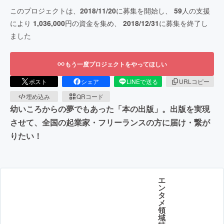
このプロジェクトは、
2018/11/20
に募集を開始し、
59
人の支援
により
1,036,000
円の資金を集め、
2018/12/31
に募集を終了し
ました
もう一度プロジェクトをやってほしい
ポスト
シェア
LINEで送る
URLコピー
埋め込み
QRコード
幼いころからの夢でもあった「本の出版」。出版を実現
させて、全国の起業家・フリーランスの方に届け・繋が
りたい！
エ
ン
タ
メ
領
域