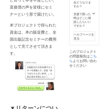
負担お
合どうなりま
願い致
すか？
直接僕の声を皆様にセミ
しま
す。 ※
ナーという形で届けたい。
支援で困った
交通費
時はどこに相
や宿泊
談したらいい
本プロジェクトで得られた
費がか
ですか？
かる場
資金は、本の販促費と、全
合はご
ヘルプページを
負担お
見る
国出版記念セミナーの費用
願い致
しま
として充てさせて頂きま
す。 ※
このプロジェクト
セミ
す。
の問題報告は
こち
ナー時
に本が
ら
よりお問い合わ
出版さ
せください
れてい
ない場
合は、
後日郵
送致し
ます。
▼リターンについ