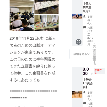
な操作
全額支
【個人
方法を
援者に
事業主
お伝え
お渡し
限定1名
しま
しま
様！
支援
す。
す。ま
WordPr
者：
（愛知
た、動
essブロ
0人
県外の
画を撮
グ制作
お届
方は
影し、
＋3か月
け予
ZOOM
二次利
間コン
定：
2018年11月22日(木)に新人
で）
用で販
サル
2019
年01
※WordP
売して
ティン
こ
月
著者のための出版オーディ
ressブ
もOKで
グ】 現
の
リ
ログに
す。集
在、個
タ
ションが東京であります。
ー
必要な
客支援
人から
ン
詳細を見る
を
文書や
は堤も
は請け
選
この日のために半年間温め
択
画像は
行いま
負って
す
る
支援者
す。 ※
いない
てきた企画書を練りに練っ
8,0
様でご
本100冊
堤の成
在庫な
準備く
は会場
果の上
て持参。この企画書を作成
00
し
円
ださ
で販売
がる
するにあたっても、
【40分
い。 ※
しても
WordPr
1:1英会
ブログ
プレゼ
essブロ
話】 既
開設に
ントし
グを制
======================
に個人
は支援
てもど
作＋コ
支援
からは
者様ご
ちらで
ンサル
者：
========
請け負
自身で
もOKで
ティン
2人
わなく
サー
す。 ※
グしま
お届
なった
バー・
会場、
す。ま
け予