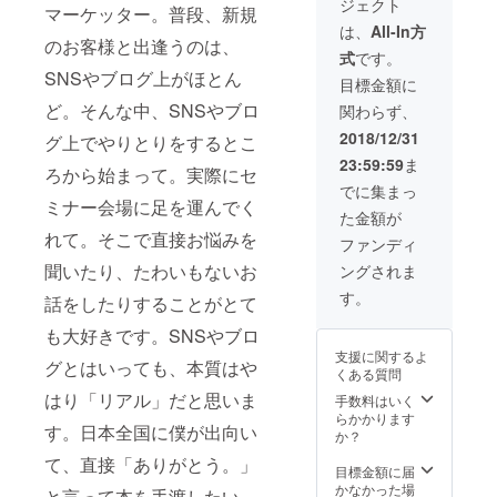
ジェクト
担をお
は会場
された
マーケッター。普段、新規
願い致
で販売
暁に
は、
All-In方
しま
しても
は、直
のお客様と出逢うのは、
式
です。
す。 ※
プレゼ
接お礼
SNSやブログ上がほとん
日程は
ントし
に出向
目標金額に
要相談
てもど
きま
ど。そんな中、SNSやブロ
関わらず、
しま
ちらで
す。出
しょ
もOKで
版本が
2018/12/31
グ上でやりとりをするとこ
う。
す。 ※
不要で
23:59:59
ま
会場、
なけれ
ろから始まって。実際にセ
撮影を
ば、100
でに集まっ
する場
冊送付
ミナー会場に足を運んでく
た金額が
合は機
させて
れて。そこで直接お悩みを
材等、
頂きま
ファンディ
ご準備
す。
聞いたり、たわいもないお
ングされま
頂きま
すよ
す。
話をしたりすることがとて
う、お
願い致
も大好きです。SNSやブロ
しま
支援に関するよ
す。 ※
グとはいっても、本質はや
くある質問
また会
場費な
はり「リアル」だと思いま
手数料はいく
どセミ
らかかります
す。日本全国に僕が出向い
ナー実
か？
施にか
て、直接「ありがとう。」
かる費
目標金額に届
用はご
かなかった場
と言って本を手渡したい。