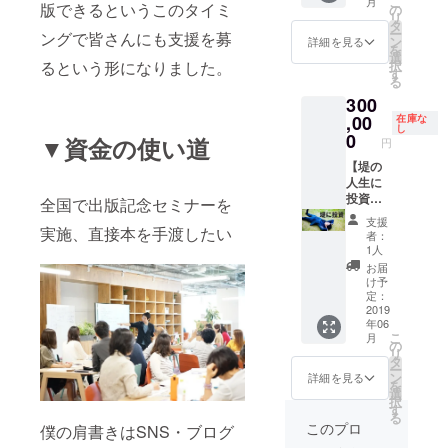
こ
月
売り、
essセミ
版できるというこのタイミ
なりま
の
リ
2018年
ナー、
す。
タ
ー
ングで皆さんにも支援を募
春には
講演会
（送料
ン
詳細を見る
を
利益だ
を主催
込み）
選
択
るという形になりました。
けで自
する権
す
る
動車を
利で
300
購入し
す。セ
ていま
ミナー
,00
在庫な
し
す。 ※
で得た
0
▼資金の使い道
円
飲みな
収益は
がらで
全額支
【堤の
よけれ
援者に
人生に
ば、ブ
お渡し
投資し
全国で出版記念セミナーを
ログコ
しま
てくだ
支援
ンサル
す。ま
さる方
実施、直接本を手渡したい
者：
やメル
た、動
のため
1人
カリコ
画を撮
の権
お届
ンサル
影し、
利】 支
け予
もしま
二次利
援して
定：
す。 ※
用で販
頂いた
2019
年06
名古屋
売して
金額は
こ
月
市内に
もOKで
自分の
の
リ
限りま
す。集
夢の実
タ
ー
す。交
客支援
現に使
ン
詳細を見る
を
通費・
は堤も
わせて
選
択
飲食代
行いま
頂きま
す
る
はご自
す。 ※
す。本
このプロ
僕の肩書きはSNS・ブログ
身で負
本50冊
が出版