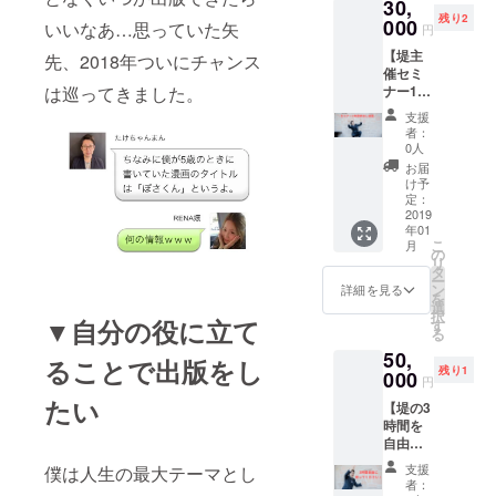
30,
90分飲
のりま
残り2
める権
000
す。愛
いいなあ…思っていた矢
円
利！ ※
知県外
【堤主
りこす
先、2018年ついにチャンス
の方は
催セミ
は貯金
ZOOM
ナー1年
は巡ってきました。
習慣・
で行い
間参加
WordPr
ます。
支援
し放題
essブロ
※本は出
者：
の権利
グのプ
版後の
0人
＋本1
ロで
郵送に
お届
冊】
す。貯
なりま
け予
2019年
金に関
定：
す。
1月1日
2019
して
（送料
年01
～2019
は、OL
込み）
こ
月
年12月
時代に9
の
リ
31日ま
年間で
タ
ー
でに実
1,500万
ン
詳細を見る
を
施する
円以上
選
択
堤主催
▼自分の役に立て
貯金し
す
る
のセミ
ていま
50,
ナーに
す。 ※
ることで出版をし
残り1
全て無
000
名古屋
円
料でご
市内に
たい
【堤の3
参加頂
限りま
時間を
けま
す。交
自由に
す。
通費・
使える
2018年
飲食代
支援
僕は人生の最大テーマとし
権利＋
度は年
はご自
者：
本3冊】