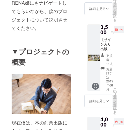
リ
RENA嬢にもナビゲートし
入社。入社1
だ支援
タ
ー
した
ン
詳細を見る
年目ながら
てもらいながら、僕のプロ
を
い！リ
選
異例の57教
択
ターン
す
ジェクトについて説明させ
る
もいら
室を育成、
3,5
ない！
てください。
県内営業成
残り4
という
00
円
績第1位、最
方向け
【サイ
です。
優秀社長賞
ン入り
金額は
を若干24歳
出版本1
▼プロジェクトの
3000
冊＋直
で受賞。
円〜で
支援
筆お礼
変更可
概要
者：
のメッ
能で
11人
仕事の内容
セー
す。リ
お届
ジ】 出
ターン
と収入の
け予
版後に
選択時
定：
ギャップに1
著者の
2019
に金額
年06
年半で退
サイン
をお選
こ
月
入り出
びくだ
の
社、独立起
リ
版本と
さい。
タ
業を決意。
ー
お礼の
お礼の
ン
詳細を見る
を
メッ
当初、英会
メッ
選
択
セージ
セージ
す
話スクール
る
を書い
を送り
の集客に苦
4,0
たもの
ます。
現在僕は、本の商業出版に
残り3
を郵送
00
労していた
円
しま