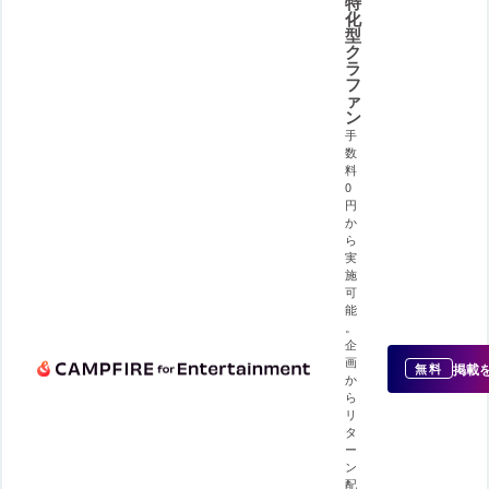
特
化
型
ク
ラ
フ
ァ
ン
手
数
料
0
円
か
ら
実
施
可
能
。
企
画
掲載
無料
か
ら
リ
タ
ー
ン
配