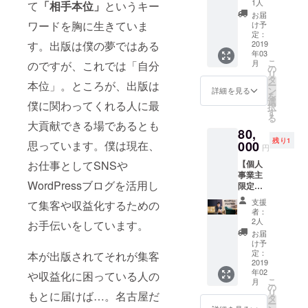
間およ
身で負
1人
て
「相手本位」
というキー
3時間以
そ15
担をお
お届
内であ
件、セ
ワードを胸に生きていま
願い致
け予
れば、
ミナー
定：
しま
す。出版は僕の夢ではある
セミ
2019
によっ
す。 ※
年03
ナー登
ては
日程は
こ
月
のですが、これでは「自分
壇、
10,000
の
要相談
リ
WordPr
円を超
タ
しま
本位」。ところが、出版は
ー
essブロ
えるも
ン
しょ
詳細を見る
を
グコン
のもあ
選
う。
僕に関わってくれる人に最
択
サル、
りまし
す
る
LINE@
たの
大貢献できる場であるとも
80,
相談、
で、参
残り1
草むし
思っています。僕は現在、
000
加され
円
り…(笑)
る可能
お仕事としてSNSや
【個人
なんで
性のあ
事業主
もOK！
る方は
WordPressブログを活用し
限定！
※危険な
お得だ
初めて
こと、
と思い
支援
て集客や収益化するための
の
人が不
ます。
者：
WordPr
快にな
今後の
2人
お手伝いをしています。
essブロ
ること
セミ
お届
グ制作
など、
ナー開
け予
＋コン
常識を
定：
本が出版されてそれが集客
催予定
サル】
2019
逸脱し
地は、
年02
現在は
や収益化に困っている人の
た依頼
名古
こ
月
個人か
はお引
の
屋・東
リ
もとに届けば…。名古屋だ
らの依
き受け
タ
京・大
ー
頼は請
できま