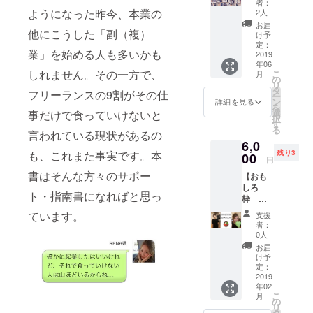
込み）
者：
ナル解
渡しし
ようになった昨今、本業の
2人
説動画
ます。
お届
他にこうした「副（複）
＋出版
※この時
け予
までの
点で本
定：
業」を始める人も多いかも
解説動
2019
の発売
年06
画】 ・
が未定
しれません。その一方で、
こ
月
出版後
の場合
の
リ
に著者
は出版
タ
フリーランスの9割がその仕
ー
のサイ
現状報
ン
詳細を見る
を
ンが
告会と
選
事だけで食っていけないと
択
入った
なる場
す
る
本 ・堤
言われている現状があるの
合があ
6,0
本人が
りま
も、これまた事実です。本
残り3
著書の
00
す。
円
解説を
書はそんな方々のサポー
【おも
してい
しろ
るオリ
ト・指南書になればと思っ
枠 ブ
ジナル
ログの
動画 ・
ています。
支援
中の人
出版ま
者：
とラン
でどの
0人
チする
ような
お届
権利】
道のり
け予
ブログ
を経て
定：
の中に
2019
出版に
年02
出てく
至った
こ
月
るたけ
かを解
の
リ
ちゃん
説して
タ