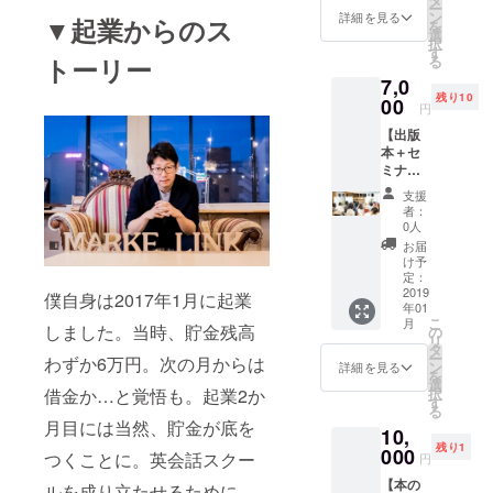
ー
まん
いるオ
ン
詳細を見る
▼起業からのス
を
（堤）
リジナ
選
択
と
ル動画
す
る
トーリー
RENA
が閲覧
7,0
嬢と60
できる
残り10
分ラン
00
URLを
円
チをす
送付し
【出版
る権利
ます。
本＋セ
です。
（※送料
ミナー2
こちら
込み）
回参加
は日程
支援
権利】
が
者：
堤が全
2/23(土)
0人
国で主
13:00～
お届
催する
14:00の
け予
セミ
指定と
定：
ナーに
2019
なりま
僕自身は2017年1月に起業
年01
参加で
す。 ※
こ
月
きる権
しました。当時、貯金残高
名古屋
の
リ
利と、
市内の
タ
ー
わずか6万円。次の月からは
出版本
指定の
ン
詳細を見る
を
を送付
飲食店
選
択
借金か…と覚悟も。起業2か
しま
に限り
す
る
す。 セ
ます。
月目には当然、貯金が底を
10,
ミナー
交通費
残り1
は2019
000
や飲食
つくことに。英会話スクー
円
年1月～
代はご
【本の
12月に
自身で
ルを成り立たせるために、