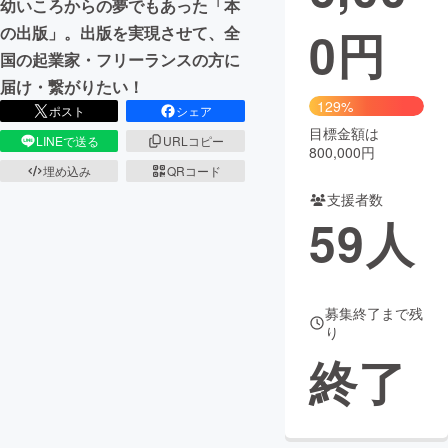
幼いころからの夢でもあった「本
0
円
の出版」。出版を実現させて、全
まちづくり・地域活性化
国の起業家・フリーランスの方に
届け・繋がりたい！
CAMPFIRE for Social Good
CAMPFIRE Creation
129%
ポスト
シェア
CAMPFIREふるさと納税
machi-ya
コミュニティ
目標金額は
LINEで送る
URLコピー
800,000円
埋め込み
QRコード
支援者数
59
人
募集終了まで残
り
終了