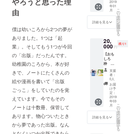
やろうと思った理
分＋本1
2019
を経て
年01
冊】 ・
出版す
こ
由
月
既にお
るかが
の
リ
持ちの
事細か
タ
ー
LINE@
に通知
ン
詳細を見る
を
の成果
されま
選
僕は幼いころから2つの夢が
択
を上げ
すの
す
る
たい。
で、堤
ありました。1つは「起
20,
・集
の出版
残り1
客・収
000
に関す
業」。そしてもう1つが今回
円
益化で
る全て
【おも
きる
の「出版」だったんです。
を知る
しろ
LINE@
ことが
幼稚園のころから、本が好
枠 限
にした
できま
定1名
い。 ・
す。 ※
支援
きで、ノートにたくさんの
様！ブ
LINE[@
本は出
者：
ログ美
の改善
版され
0人
絵や漫画を書いて「出版
女りこ
点をピ
てから
お届
す＋堤
ンポイ
の郵送
け予
ごっこ」をしていたのを覚
と90分
ントで
定：
になり
飲める
2019
教えて
えています。今でもその
ます。
年03
権利】
欲し
（送料
こ
月
ブログ
ノートは十数冊、保管して
い。 な
の
込み）
リ
の中の
どの
タ
ー
あります。物心ついたとき
人、り
LINE@
ン
詳細を見る
を
こすと
運用に
選
から夢であった出版。なん
択
堤とリ
関する
す
る
アルで
相談に
となくいつか出版できたら