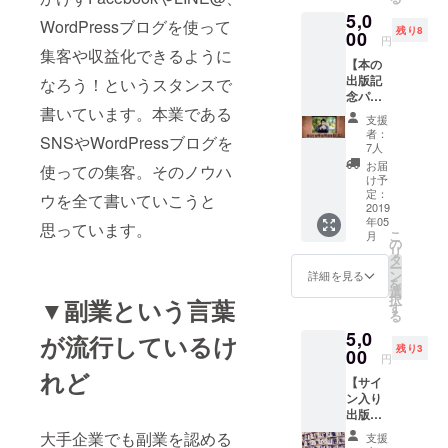
しま
柄から、集
5,0
す。 セ
WordPressブログを使って
客・収益化
残り8
ミナー
00
円
は2019
したい多く
集客や収益化できるように
【本の
年1月～
の起業家よ
出版記
なろう！というスタンスで
12月に
り厚い信
念パー
開催の
書いています。本業である
ティ参
ものに1
頼・期待を
支援
加権＋
回参加
者：
受け、若干
SNSやWordPressブログを
サイン
して頂
7人
入り出
27歳の若き
けま
お届
使っての集客。そのノウハ
版本】
す。 ※
け予
起業家とし
2019年
本は出
定：
ウを全て書いていこうと
て旋風を起
5月25日
2019
版され
年05
(土)午後
てから
こしてい
思っています。
こ
月
に名古
の発送
の
る。
リ
屋市内
になり
タ
ー
で行わ
ます
ン
詳細を見る
を
れる出
が、セ
選
好きな言葉
択
▼副業という言葉
版記念
ミナー
す
は「相手本
る
パー
は2019
5,0
ティー
位」「人の
が流行しているけ
年1月～
残り3
に参加
00
開催の
喜びは我が
円
できま
ものに
れど
喜び」。
【サイ
す。 ま
ご参加
ン入り
た、出
頂けま
出版本
版本を1
す。
＋著者
冊会場
（※送料
大手企業でも副業を認める
支援
オリジ
にてお