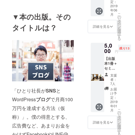
版後に
著書の
定：
員御礼の延
著者の
2019
読み
年06
サイン
べ221名が参
方、本
こ
▼本の出版。その
月
とお礼
に書き
の
加。自身が
リ
のメッ
きれな
タ
ー
運営するブ
タイトルは？
セージ
かった
ン
詳細を見る
を
を書い
ノウハ
ログは、開
選
択
たもの
ウまで
す
設からわず
る
を2冊郵
動画に
か10か月の
5,0
送しま
しま
残り13
す。1冊
00
す！
間に、個人
円
は読書
（※送料
が運営する
【出版
用に、1
込み）
本1冊＋
冊は観
ブログでは
セミ
賞用(笑)
異例の1か月
ナー参
にどう
支援
に120件超と
加権
ぞ。
者：
利】 堤
（※送料
7人
いう問い合
が全国
込み）
お届
「ひとり社長が
SNS
と
わせ数を誇
で主催
け予
するセ
る。
定：
WordPress
ブログ
で月商100
ミナー
2019
年01
に参加
万円を達成する方法（仮
こ
月
その手厚い
できる
の
リ
称）」。僕の得意とする、
権利
サポート
タ
ー
と、出
ン
詳細を見る
と、物腰の
を
広告費など、あまりお金を
版本を1
選
択
柔らかい人
冊送付
す
かけずFacebookやLINE@、
る