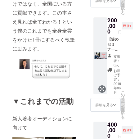
ン
阪・福
詳細を見る
けではなく、全国にいる方
を
け負っ
せん。
選
岡の予
択
ていな
※交通費
す
定で
に貢献できます。この本さ
る
い堤に
など依
す。 ※
200
よる
頼によ
本は出
え見れば全てわかる！とい
WordPr
,00
りかか
版後の
残り1
essブロ
う僕のこれまでを全身全霊
る費用
0
郵送と
円
グ制作
は支援
なりま
をかけた1冊にするべく執筆
です。
【堤の
者様の
す。
3種類の
セミ
ご負担
（送料
に励みます。
イメー
ナー
でお願
込み）
ジパ
（講演
い致し
支援
ターン
会）を
ます。
者：
（テン
主催す
0人
プレー
る権利
お届
ト）か
＋本100
け予
らお好
冊】
定：
きなも
SNS・
2019
年06
のを選
WordPr
こ
月
択して
essセミ
の
リ
▼これまでの活動
頂き、
ナー、
タ
ー
こちら
講演会
ン
詳細を見る
を
で制作
を主催
選
択
致しま
する権
す
る
新人著者オーディションに
す。制
利で
400
作に加
す。セ
向けて
えて、
ミナー
,00
残り1
2.5時間
で得た
0
円
で必要
収益は