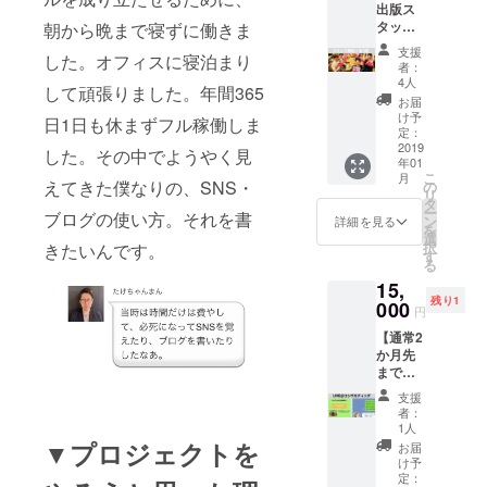
出版ス
開催の
負担を
タッフ
朝から晩まで寝ずに働きま
ものに2
お願い
になれ
回参加
致しま
支援
した。オフィスに寝泊まり
る権利
して頂
す。
者：
＋出版
けま
4人
して頑張りました。年間365
本3冊】
す。 ※
お届
堤が本
本は出
け予
日1日も休まずフル稼働しま
を出版
版され
定：
する
2019
てから
した。その中でようやく見
年01
前、し
の郵送
こ
月
た後の
となり
えてきた僕なりの、SNS・
の
リ
中の人
ます。
タ
ー
ブログの使い方。それを書
になれ
（送料
ン
詳細を見る
を
る権利
込み）
選
択
きたいんです。
です。
す
る
出版に
15,
関する
残り1
情報が
000
円
いち早
【通常2
く知ら
か月先
されま
まで予
す。今
約待ち
後出版
支援
の
したい
者：
LINE@
方は、
1人
コンサ
堤がど
▼プロジェクトを
お届
ルティ
のよう
け予
ング50
な過程
定：