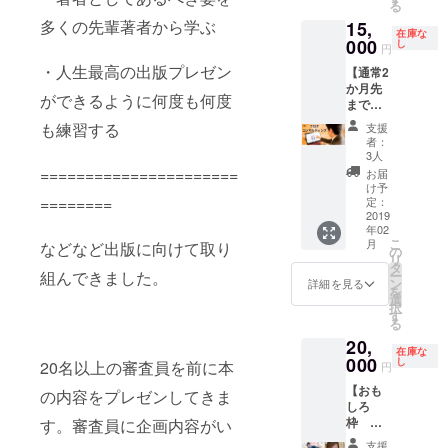
る
す。
の方は
願い致
多くの先輩著者から学ぶ
15,
（過去
ZOOM
しま
在庫な
17名紹
000
で行い
し
す。 ※
円
介実
ます。
セミ
・人生最高の出版プレゼン
【通常2
績） 電
ナー時
か月先
話で1時
に本が
ができるように何度も何度
まで予
間ほど
出版さ
約待ち
インタ
れてい
も練習する
支援
の
ビュー
ない場
者：
WordPr
した
3人
合は、
essブロ
後、
======================
後日郵
お届
グコン
2,000文
け予
送致し
サル
========
字以上
定：
ます。
ティン
2019
の記事
年02
グ50分
に仕上
こ
月
などなど出版に向けて取り
＋本1
げま
の
リ
冊】 ・
す。掲
タ
ー
組んできました。
既にお
載写真
ン
詳細を見る
を
持ちの
はご自
選
択
WordPr
身で準
す
る
essブロ
備くだ
20,
グの成
さい。
在庫な
果を上
000
確認・
し
20名以上の審査員を前に本
円
げた
校正は1
【おも
い。 ・
回とな
の内容をプレゼンしてきま
しろ
集客・
りま
枠 限
す。審査員に企画内容がい
収益化
す。 お
定1名
できる
仕事の
支援