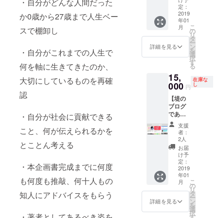
・自分がどんな人間だった
堤の英
ドメイ
撮影を
た、作
定：
会話を
2019
ンを契
する場
成後も3
か0歳から27歳まで人生ベー
年01
このプ
約して
合は機
か月間
こ
月
ロジェ
スで棚卸し
頂きま
材等、
（1時間
の
リ
クト限
す。初
ご準備
×月2回
タ
ー
定で復
期費用
頂きま
の合計6
ン
詳細を見る
を
・自分がこれまでの人生で
活させ
10,000
すよ
時間）
選
択
ます。
円程度
う、お
の個別
す
何を軸に生きてきたのか、
る
1:1のマ
別途で
願い致
コンサ
15,
ンツー
かかり
しま
ルティ
大切にしているものを再確
在庫な
マンで
000
ます。
す。 ※
ングを
し
円
40分英
（開設
また会
行いま
認
【堤の
会話を
方法は
場費な
す。愛
ブログ
行いま
説明致
どセミ
知県外
であな
す。英
・自分が社会に貢献できる
しま
ナー実
の場合
たの紹
会話だ
す。）
施にか
は
支援
介をし
こと、何が伝えられるかを
けでな
かる費
ZOOM
者：
ます＋
く、英
用はご
にてコ
2人
とことん考える
出版本3
会話講
負担お
ンサル
お届
冊】 堤
師をし
願い致
ティン
け予
のブロ
ている
定：
しま
グを行
・本企画書完成までに何度
グであ
2019
方向け
す。 ※
いま
年01
なたの
の教授
交通費
す。
も何度も推敲、何十人もの
こ
月
生い立
法など
の
や宿泊
リ
ちやお
でも大
タ
費がか
知人にアドバイスをもらう
ー
仕事の
丈夫で
ン
かる場
詳細を見る
を
紹介を
す。愛
選
合はご
択
しま
・著者としてあるべき姿を
知県外
す
負担お