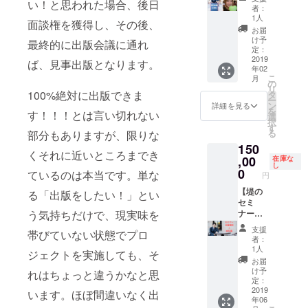
い！と思われた場合、後日
様！ブ
WordPr
依頼を
者：
ログ美
essブロ
募集す
1人
面談権を獲得し、その後、
女
グにし
ること
お届
RENA
たい。
も可
け予
最終的に出版会議に通れ
嬢＋堤
・サイ
定：
能、ご
と90分
2019
トの改
自身の
ば、見事出版となります。
年02
飲める
善点を
ブログ
こ
月
権利】
ピンポ
の
やホー
リ
ブログ
イント
100%絶対に出版できま
タ
ムペー
ー
の中の
で教え
ン
ジのリ
詳細を見る
を
す！！！とは言い切れない
人、
て欲し
選
ンクを
択
RENA
い。 な
す
して頂
る
部分もありますが、限りな
嬢と堤
どの
くこと
150
とリア
WordPr
も可の
くそれに近いところまでき
ルで90
,00
ess運用
在庫な
です。
し
分飲め
に関す
0
本は出
ているのは本当です。単な
円
る権
る相談
版され
利！
【堤の
にのり
る「出版をしたい！」とい
てから
※RENA
セミ
ます。
の後日
嬢はメ
ナー
う気持ちだけで、現実味を
愛知県
郵送と
ルカ
（講演
外の方
なりま
支援
帯びていない状態でプロ
リ・ヤ
会）を
は
す。
者：
フオク
主催す
ZOOM
（送料
1人
ジェクトを実施しても、そ
のプロ
る権利
で行い
込み）
お届
です。
＋本50
ます。
け予
れはちょっと違うかなと思
過去5年
冊】
※本は出
定：
間1,000
SNS・
2019
版後の
います。ほぼ間違いなく出
年06
点以上
WordPr
郵送に