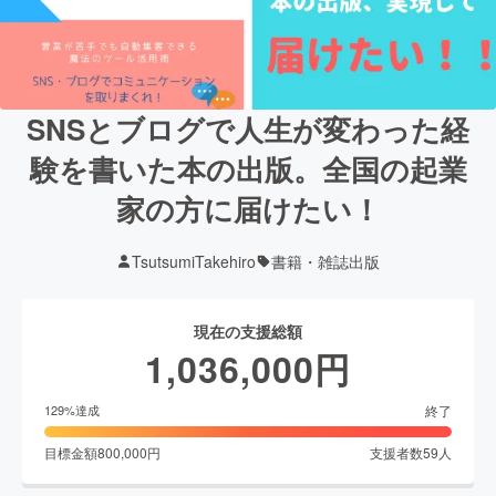
SNSとブログで人生が変わった経
験を書いた本の出版。全国の起業
家の方に届けたい！
TsutsumiTakehiro
書籍・雑誌出版
現在の支援総額
1,036,000
円
終了
129
%達成
目標金額
800,000
円
支援者数
59
人