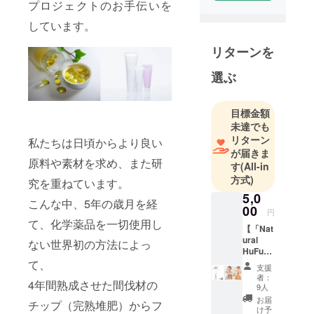
プロジェクトのお手伝いを
年の設立以
来、多くの
しています。
方に健康で
リターンを
美しくなっ
て欲しいと
選ぶ
願いなが
ら、健康食
目標金額
品や化粧品
未達でも
の開発・研
リターン
私たちは日頃からより良い
究、販売を
が届きま
行っていま
原料や素材を求め、また研
す
(All-in
す。
方式)
究を重ねています。
5,0
こんな中、5年の歳月を経
00
円
て、化学薬品を一切使用し
【「Nat
ural
ない世界初の方法によっ
HuFu」
2本セッ
て、
支援
ト】
者：
4年間熟成させた間伐材の
現在開
9人
発中の
お届
チップ（完熟堆肥）からフ
美容ミ
け予