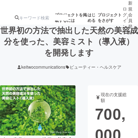
新
ロ
規
グ
会
プロジェクトを掲
はじ
プロジェクト
/
載するには
める
をさがす
イ
員
ン
登
世界初の方法で抽出した天然の美容成
録
分を使った、美容ミスト（導入液）
を開発します
人気のプロ
注目のリ
注目の新着プロ
募集終了が近いプ
もうすぐ公開
ジェクト
ターン
ジェクト
ロジェクト
されます
keitwocommunications
ビューティー・ヘルスケア
アート・写真
音楽
現在の支援総
テクノロジー・ガジェット
ゲーム・サ
額
700,
映像・映画
書籍・雑誌
000
ビジネス・起業
チャレンジ