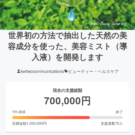
世界初の方法で抽出した天然の美
容成分を使った、美容ミスト（導
入液）を開発します
keitwocommunications
ビューティー・ヘルスケア
現在の支援総額
700,000
円
終了
70
%達成
目標金額
1,000,000
円
支援者数
70
人