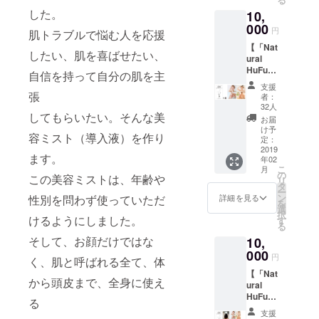
）」
した。
10,
4,500円
（税
000
円
肌トラブルで悩む人を応援
抜）相
【「Nat
当と、
したい、肌を喜ばせたい、
ural
家庭
HuFu」
菜園用
自信を持って自分の肌を主
4本セッ
に開発
支援
ト】 現
した、
張
者：
在開発
高濃度
32人
中の美
してもらいたい。そんな美
腐植エ
お届
容ミス
キス
け予
容ミスト（導入液）を作り
ト
「HS-
定：
「Natur
2019
5（500
ます。
年02
al
ｍL）」
こ
月
HuFu（
5,800円
の
この美容ミストは、年齢や
リ
100mL
（税
タ
ー
）」
抜）を
ン
詳細を見る
性別を問わず使っていただ
を
4,500円
それ
選
択
（税
けるようにしました。
ぞれ1本
す
る
抜）相
ずつ
そして、お顔だけではな
10,
当を
セット
ドーン
000
にして
円
く、肌と呼ばれる全て、体
と4本
お届け
【「Nat
セット
しま
から頭皮まで、全身に使え
ural
にして
す。
HuFu」
お届け
る
3本 ＆
しま
支援
「HS-