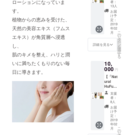
す。
ローションになっていま
者：
5」1本
たっぷ
13人
セッ
す。
りと使
お届
ト】
える、
け予
植物からの恵みを受けた、
現在開
約半年
定：
発中の
2019
分で
天然の美容エキス（フムス
年02
美容ミ
す。
こ
月
スト
ご家族
の
エキス）が角質層へ浸透
リ
「Natur
で使っ
タ
ー
al
ても、
ン
詳細を見る
し、
を
HuFu（
お友達
選
択
100mL
へのプ
肌のキメを整え、ハリと潤
す
る
）」
レゼン
10,
いに満ちたくもりのない毎
4,500円
トとし
（税
000
ても。
円
日に導きます。
抜）相
【「Nat
当を3本
ural
と、
HuFu」
家庭菜
2本 ＆
園用に
支援
「HS-
開発し
者：
5」2本
た、高
8人
セッ
濃度腐
お届
ト】
植エキ
け予
現在開
ス「HS-
定：
発中の
2019
5（500
年02
美容ミ
ｍL）」
こ
月
スト
5,800円
の
リ
「Natur
（税