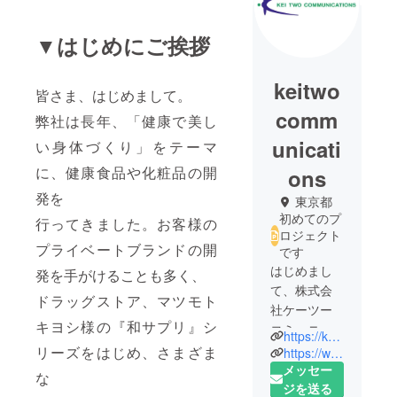
▼はじめにご挨拶
keitwo
皆さま、はじめまして。
comm
弊社は長年、「健康で美し
unicati
い身体づくり」をテーマ
に、健康食品や化粧品の開
ons
発を
東京都
初めてのプ
行ってきました。お客様の
ロジェクト
プライベートブランドの開
です
はじめまし
発を手がけることも多く、
て、株式会
ドラッグストア、マツモト
社ケーツー
キヨシ様の『和サプリ』シ
コミュニ
https://keitwo.co.jp/
ケーション
リーズをはじめ、さまざま
https://www.facebook.com/k2commu/
ズです。
メッセー
な
弊社は1991
ジを送る