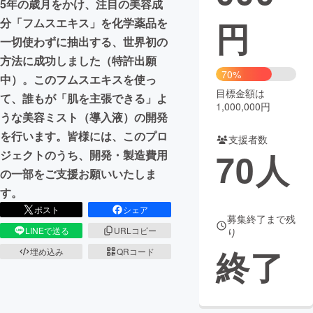
5年の歳月をかけ、注目の美容成
円
分「フムスエキス」を化学薬品を
まちづくり・地域活性化
一切使わずに抽出する、世界初の
方法に成功しました（特許出願
CAMPFIRE for Social Good
CAMPFIRE Creation
70%
中）。このフムスエキスを使っ
CAMPFIREふるさと納税
machi-ya
コミュニティ
目標金額は
て、誰もが「肌を主張できる」よ
1,000,000円
うな美容ミスト（導入液）の開発
を行います。皆様には、このプロ
支援者数
70
人
ジェクトのうち、開発・製造費用
の一部をご支援お願いいたしま
す。
ポスト
シェア
募集終了まで残
LINEで送る
URLコピー
り
終了
埋め込み
QRコード