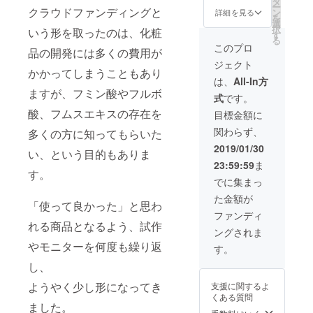
タ
ー
al
クラウドファンディングと
抜）が
ン
詳細を見る
を
HuFu（
1本
選
択
いう形を取ったのは、化粧
100mL
を、
す
る
）」
セット
このプロ
品の開発には多くの費用が
4,500円
にして
ジェクト
（税
お届け
かかってしまうこともあり
抜）相
しま
は、
All-In方
当を2本
す。
ますが、フミン酸やフルボ
式
です。
と、
野菜や
家庭菜
花な
酸、フムスエキスの存在を
目標金額に
園用に
ど、植
関わらず、
多くの方に知ってもらいた
開発し
物を育
た、高
てる楽
2019/01/30
い、という目的もありま
濃度腐
しみが
23:59:59
ま
植エキ
広がる
す。
ス「HS-
セット
でに集まっ
5（500
です。
た金額が
ｍL）」
「使って良かった」と思わ
5,800円
ファンディ
（税
れる商品となるよう、試作
ングされま
抜）を
2本
やモニターを何度も繰り返
す。
セット
し、
にして
お届け
ようやく少し形になってき
支援に関するよ
しま
くある質問
す。
ました。
お肌の