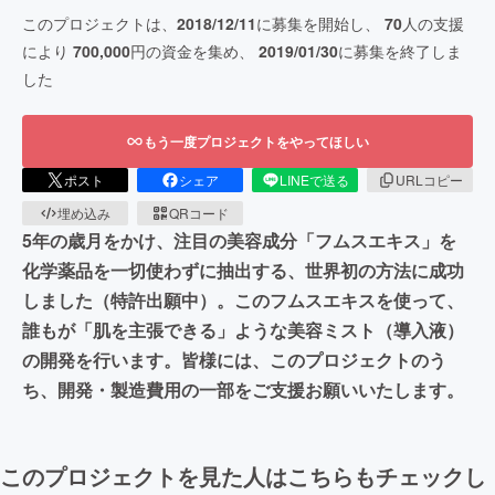
このプロジェクトは、
2018/12/11
に募集を開始し、
70
人の支援
により
700,000
円の資金を集め、
2019/01/30
に募集を終了しま
した
もう一度プロジェクトをやってほしい
ポスト
シェア
LINEで送る
URLコピー
埋め込み
QRコード
5年の歳月をかけ、注目の美容成分「フムスエキス」を
化学薬品を一切使わずに抽出する、世界初の方法に成功
しました（特許出願中）。このフムスエキスを使って、
誰もが「肌を主張できる」ような美容ミスト（導入液）
の開発を行います。皆様には、このプロジェクトのう
ち、開発・製造費用の一部をご支援お願いいたします。
このプロジェクトを見た人はこちらもチェックし