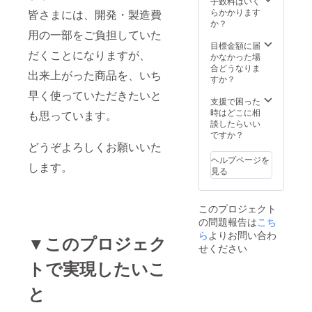
手数料はいく
ことは
らかかります
皆さまには、開発・製造費
もちろ
か？
ん、野
用の一部をご負担していた
菜作り
目標金額に届
だくことになりますが、
やガー
かなかった場
デニン
合どうなりま
出来上がった商品を、いち
グを本
すか？
格的に
早く使っていただきたいと
取り組
支援で困った
んでい
時はどこに相
も思っています。
る方は
談したらいい
こち
ですか？
らがお
どうぞよろしくお願いいた
すすめ
ヘルプページを
します。
です。
見る
このプロジェクト
の問題報告は
こち
ら
よりお問い合わ
▼このプロジェク
せください
トで実現したいこ
と