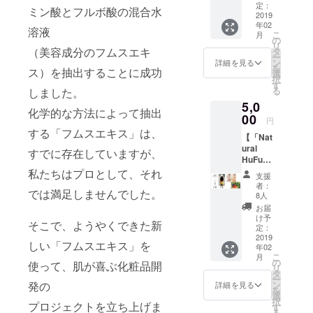
スト
定：
ミン酸とフルボ酸の混合水
「Natur
2019
年02
al
溶液
こ
月
HuFu（
の
リ
100mL
（美容成分のフムスエキ
タ
ー
）」
ン
詳細を見る
を
ス）を抽出することに成功
4,500円
選
択
（税
す
る
しました。
抜）相
5,0
当を 2
化学的な方法によって抽出
本
00
円
セット
する「フムスエキス」は、
【「Nat
にして
ural
お届け
すでに存在していますが、
HuFu」
しま
1本 ＆
す。
私たちはプロとして、それ
支援
「HS-
2本で約
者：
では満足しませんでした。
5」1本
3か月間
8人
セッ
お使い
お届
ト】
いただ
け予
そこで、ようやくできた新
現在
けます
定：
開発中
2019
ので、
しい「フムスエキス」を
年02
の美容
まずは
こ
月
ミスト
試して
の
使って、肌が喜ぶ化粧品開
リ
「Natur
みたい
タ
ー
al
方にお
ン
発の
詳細を見る
を
HuFu（
すすめ
選
択
100mL
プロジェクトを立ち上げま
です。
す
る