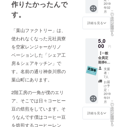
作りたかったんで
が焙煎
2019
年02
した新
こ
月
す。
鮮な
の
リ
コー
タ
ー
ヒー豆
ン
詳細を見る
を
を
選
択
「葉山ファクトリー」は、
200g(生
す
る
豆時の
使われなくなった元社員寮
5,0
重さ、
焙煎に
00
を空家レンジャーがリノ
円
より目
【一般
減りし
ベーションした「シェア工
会員定
ます) オ
期券6ヶ
房＆シェアキッチン」で
リジナ
月】通
ルブレ
支援
す。名前の通り神奈川県の
常6,000
ンド
者：
円 会員
「葉山
7人
葉山町にあります。
ルーム
ファク
お届
が6ヶ月
トリー
け予
間(2019
ブレン
定：
2階工房の一角が僕のエリ
年1月〜
2019
ドネ
年01
6月)い
オ」ま
ア、そこでは日々コーヒー
こ
月
つでも
たは
の
リ
使える
「カ
豆の焙煎をしています。そ
タ
ー
定期券
フェイ
ン
詳細を見る
を
うなんです僕はコーヒー豆
を発行
ンレス
選
択
しま
ブラジ
す
る
を焙煎するコーヒーレン
す。 ご
ル」を