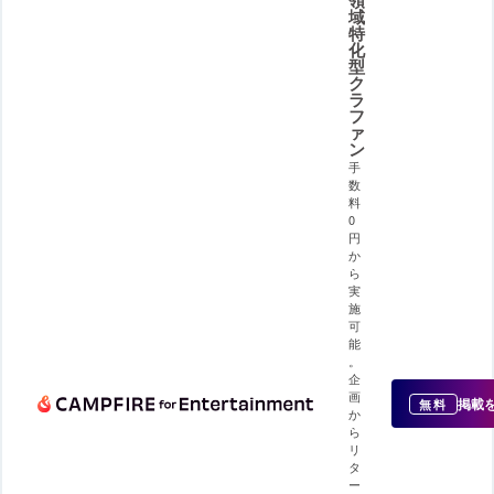
領
域
特
化
型
ク
ラ
フ
ァ
ン
手
数
料
0
円
か
ら
実
施
可
能
。
企
画
掲載
無料
か
ら
リ
タ
ー