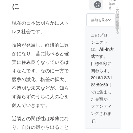
12月に
に
年01
いつで
使える
こ
月
も利
定期券
の
リ
用、来
を発行
タ
ー
館時ワ
しま
ン
詳細を見る
を
現在の日本は明らかにスト
ンドリ
す。 ご
選
択
ンク
支援感
す
レス社会です。
る
サービ
謝のお
このプロ
ス、漫
手紙を
ジェクト
画貸出
添えて
技術が発展し、経済的に豊
可(別途
は、
All-In方
貸出
かになり、昔に比べると確
式
です。
ルール
実に住み良くなっているは
に基づ
目標金額に
く)
ずなんです。なのに一方で
関わらず、
ず〜っ
と使え
2018/12/31
競争の激化、格差の拡大、
る定期
23:59:59
ま
券を発
不透明な未来などが、知ら
行しま
でに集まっ
す。 ご
ず識らずのうちに人の心を
た金額が
支援感
謝のお
蝕んでいきます。
ファンディ
手紙を
ングされま
添えて
近隣との関係性は希薄にな
す。
り、自分の殻から出ること