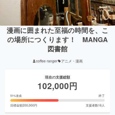
漫画に囲まれた至福の時間を、こ
の場所につくります！ MANGA
図書館
coffee ranger
アニメ・漫画
現在の支援総額
102,000
円
終了
51
%達成
目標金額
200,000
円
支援者数
16
人