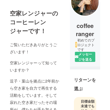
空家レンジャーの
コーヒーレン
coffee
ジャーです！
ranger
初めてのプ
ご覧いただきありがとうご
ロジェクト
です
ざいます！
メッセー
ジを送る
空家レンジャーって知って
いますか？
リターンを
逗子・葉山を拠点に2年前か
ら空き家を自力で再生する
選ぶ
活動をしています。そして
目標金額
寂れた空き家だったその場
未達でも
所が、僕たちが手を加える