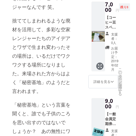
7,0
支援感
お選び
ジャーなんです 笑。
残り3
謝の直
00
いただ
円
筆お手
けま
【コー
紙を添
す。
捨ててしまわれるような廃
ヒー豆
えて
豆、
スペ
粉、ド
材を活用して、多彩な空家
シャル
リップ
支援
セット
レンジャーたちのアイデア
バッグ
者：
600g】
からお
0人
とワザで生まれ変わったそ
コー
選びく
お届
ヒーレ
ださ
け予
の場所は、いるだけでワク
ン
定：
い。 ド
ジャー
2019
リップ
ワクする場所になりまし
年02
が焙煎
バッグ
こ
月
した 厳
の
の場合
た。来場された方からはよ
リ
選コー
タ
12個に
ー
ヒー豆
ン
く「秘密基地」のようだと
なりま
詳細を見る
を
各種
選
す。 ご
択
600g(生
言われます。
す
支援感
る
豆時の
謝の直
9,0
重さ、
筆お手
「秘密基地」という言葉を
焙煎に
00
紙を添
円
より目
えて
聞くと、誰でも子供のころ
【一般
減りし
会員定
ます) ・
を思い出すのではないで
期券
オリジ
12ヶ
ナル
しょうか？ あの無性にワ
支援
月】通
「葉山
者：