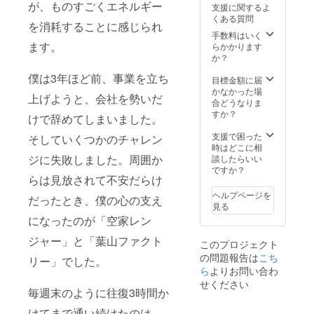
が、ものすごくエネルギー
支援に関するよ
くある質問
を消耗することに感じられ
手数料はいく
ます。
らかかります
か？
僕は3年ほど前、事業を立ち
目標金額に届
かなかった場
上げようと、会社を勢いだ
合どうなりま
すか？
けで辞めてしまいました。
支援で困った
そしていくつかのチャレン
時はどこに相
ジに失敗しました。周囲か
談したらいい
ですか？
らは見放されて不安だらけ
ヘルプページを
だったとき、僕の心の支え
見る
になったのが「空家レン
ジャー」と「葉山ファクト
このプロジェクト
の問題報告は
こち
リー」でした。
ら
よりお問い合わ
せください
毎週末のように往復3時間か
けてまで通い続けたのは、