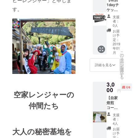
ヒーレンジャー」と申しま
1dayチ
す。
ケッ
ト】
支援
MANG
者：
A図書館
0人
会員
お届
ルーム
け予
の1日利
定：
用券
2019
年01
（有効
こ
月
期間
の
リ
2019年
タ
ー
1月〜9
ン
詳細を見る
を
月）、
選
択
来館時
す
る
ワンド
3,0
リンク
残り6
サービ
00
円
空家レンジャーの
ス 支援
【自家
感謝の
焙煎
仲間たち
直筆お
コー
手紙
ヒー豆
支援
200g】
者：
コー
4人
ヒーレ
大人の秘密基地を
お届
ン
け予
ジャー
定：