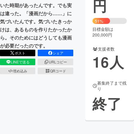
円
いた時期があったんです。でも実
まちづくり・地域活性化
は違った。「漫画だから……」に
気づいたんです。気づいたきっか
51%
けは、あるものを作りたかったか
目標金額は
CAMPFIRE for Social Good
CAMPFIRE Creation
200,000円
ら。そのためにはどうしても漫画
CAMPFIREふるさと納税
machi-ya
コミュニティ
が必要だったのです。
支援者数
ポスト
シェア
16
人
LINEで送る
URLコピー
埋め込み
QRコード
募集終了まで残
り
終了