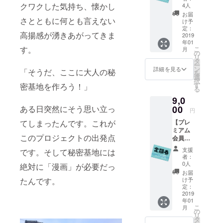
常
ファク
クワクした気持ち、懐かし
4人
11,000
トリー
お届
円 会員
さとともに何とも言えない
ブレン
け予
ルーム
ドネ
定：
高揚感が湧きあがってきま
が12ヶ
2019
オ」
年01
月間
200g ・
す。
こ
月
(2019年
美味し
の
リ
1月〜12
さその
タ
ー
月)いつ
まま
ン
詳細を見る
「そうだ、ここに大人の秘
を
でも使
「カ
選
択
える定
フェイ
す
密基地を作ろう！」
る
期券を
ンレス
9,0
発行し
ブラジ
ます。
00
ある日突然にそう思い立っ
ル」
円
ご支援
200g ・
【プレ
てしまったんです。これが
感謝の
魅惑の
ミアム
直筆お
香り最
このプロジェクトの出発点
会員定
手紙を
上級モ
期券6ヶ
添えて
カ「モ
支援
です。そして秘密基地には
月】通
カマタ
者：
常価格
リ」
0人
絶対に「漫画」が必要だっ
12,000
100g ・
お届
円
最高級
け予
たんです。
3,000円
定：
品エチ
お得！
2019
オピア
年01
会員
産「ゲ
こ
月
ルーム
の
イシャ
リ
いつで
タ
ナチュ