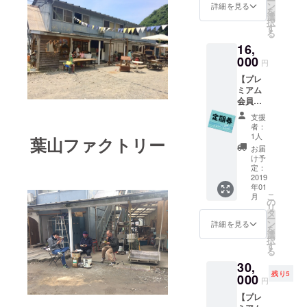
ー
も利
ン
ラル」
詳細を見る
を
用、来
選
80g
択
館時ワ
す
豆、
る
ンドリ
粉、ド
16,
ンク
リップ
サービ
000
バッグ
円
ス、漫
からお
【プレ
画貸出
選びく
ミアム
可(別途
ださ
会員定
貸出
い。 ド
期券
ルール
リップ
支援
12ヶ
に基づ
バッグ
者：
月】通
く)
1人
の場
葉山ファクトリー
常価格
2019年
合、
お届
22,000
1月〜6
け予
200g→
円
月に使
定：
12個、
6,000円
2019
える定
100g→
年01
お得！
期券を
6個、
こ
月
会員
発行し
の
80g→5
リ
ルーム
ます。
タ
個にな
ー
いつで
ご支援
ン
詳細を見る
りま
を
も利
感謝の
選
す。 ご
択
用、来
お手紙
す
支援感
る
館時ワ
を添え
謝の直
30,
ンドリ
て
筆お手
残り5
ンク
000
紙を添
円
サービ
えて
【プレ
ス、漫