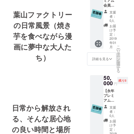
ミアム
画貸出
会員定
可(別途
期券
貸出
葉山ファクトリー
支援
24ヶ
ルール
者：
月】ク
に基づ
0人
の日常風景（焼き
ラウド
く)
お届
ファン
2019年
け予
芋を食べながら漫
ディン
1月〜12
定：
グ 限
2019
月に使
年01
定！ 会
える定
画に夢中な大人た
こ
月
員ルー
期券を
の
リ
ムいつ
発行し
タ
ち）
ー
でも利
ます。
ン
詳細を見る
を
用、来
ご支援
選
択
館時ワ
感謝の
す
る
ンドリ
お手紙
50,
ンク
を添え
残り5
サービ
000
て
円
ス、漫
【永年
画貸出
プレミ
可(別途
アム会
貸出
員】ク
日常から解放され
ルール
支援
ラウド
に基づ
者：
ファン
く)
0人
る、そんな居心地
ディン
2019年
お届
グ 限定
1月〜
け予
の良い時間と場所
会員
2020年
定：
ルーム
2019