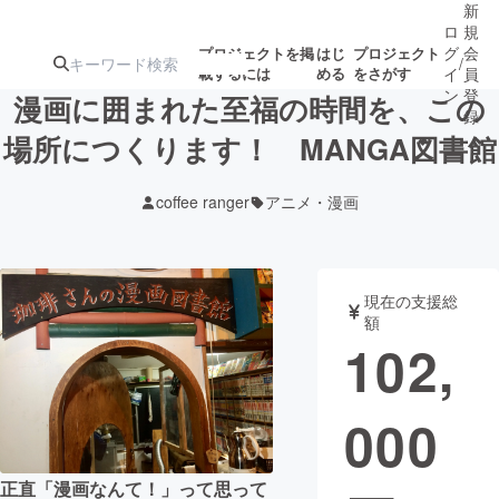
新
ロ
規
グ
会
プロジェクトを掲
はじ
プロジェクト
/
載するには
める
をさがす
イ
員
ン
登
漫画に囲まれた至福の時間を、この
録
場所につくります！ MANGA図書館
人気のプロ
注目のリ
注目の新着プロ
募集終了が近いプ
もうすぐ公開
coffee ranger
アニメ・漫画
ジェクト
ターン
ジェクト
ロジェクト
されます
アート・写真
音楽
現在の支援総
額
102,
テクノロジー・ガジェット
ゲーム・サ
000
映像・映画
書籍・雑誌
ビジネス・起業
チャレンジ
正直「漫画なんて！」って思って