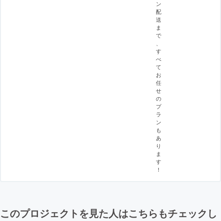
ン
配
送
ま
で
、
す
べ
て
お
任
せ
の
プ
ラ
ン
も
あ
り
ま
す
！
このプロジェクトを見た人はこちらもチェックし