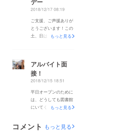
デー
2018/12/17 08:19
ご支援、ご声援ありが
とうございます！この
土、日は無料開放
もっと見る
デー！ たくさんの方
にご来館いただきまし
た。まだ改装途中で会
アルバイト面
員専用ルームはドアが
接！
ついていないんです。
2018/12/15 18:51
そのため開放感があ
り、写真のようにほの
平日オープンのために
ぼのとした雰囲気に。
は、どうしても図書館
コミックのご提供もい
にいてくれる人が必要
もっと見る
ただきました。写真の
なんです。というの
少女マン３作品、連載
も、何を隠そう（別に
コメント
もっと見る
当時の大人気作品だそ
隠しているわけではな
うです。ありがとうご