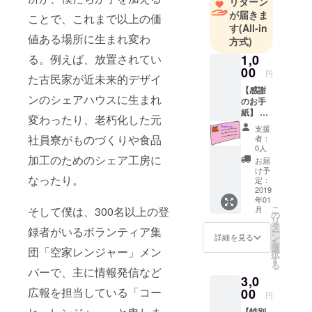
リターン
が届きま
ことで、これまで以上の価
す
(All-in
値ある場所に生まれ変わ
方式)
る。例えば、放置されてい
1,0
00
円
た古民家が近未来的デザイ
【感謝
ンのシェアハウスに生まれ
のお手
紙】 ご
変わったり、老朽化した元
支援に
支援
対する
社員寮がものづくりや食品
者：
感謝の
0人
思いを
加工のためのシェア工房に
お届
込め
け予
なったり。
て、直
定：
筆のお
2019
年01
手紙を
こ
そして僕は、300名以上の登
月
お送り
の
リ
しま
タ
録者がいるボランティア集
ー
す。
ン
詳細を見る
を
選
団「空家レンジャー」メン
択
す
る
バーで、主に情報発信など
3,0
広報を担当している「コー
00
円
【特別