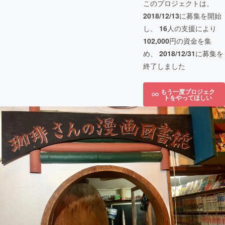
このプロジェクトは、
2018/12/13
に募集を開始
し、
16
人の支援により
102,000
円の資金を集
め、
2018/12/31
に募集を
終了しました
もう一度プロジェク
トをやってほしい