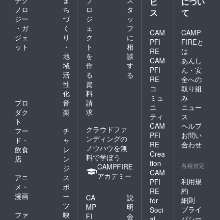
ビ
につい
ノロ
ち
ロ
タ
ス
て
ジー
づ
ジ
ッ
・ガ
く
ェ
フ
CAM
CAMP
ジェ
り
ク
に
PFI
FIREと
ット
・
ト
相
RE
は
地
を
談
CAM
あんし
域
作
す
PFI
ん・安
活
る
る
RE
全への
性
資
コ
取り組
化
料
ミュ
み
プロ
音
請
ニ
ニュー
ダク
楽
求
ティ
ス
ト
CAM
ヘルプ
クラウドファ
フー
チ
PFI
お問い
ンディングの
ド・
ャ
RE
合わせ
ノウハウを無
飲食
レ
Crea
料で学ぼう
店
ン
tion
各種規定
CAMPFIRE
ジ
CAM
アカデミー
アニ
ス
利用規
PFI
メ・
ポ
約
RE
漫画
ー
CA
説
細則
for
ツ
MP
明
プライ
Soci
ファ
映
FI
会
バシー
al