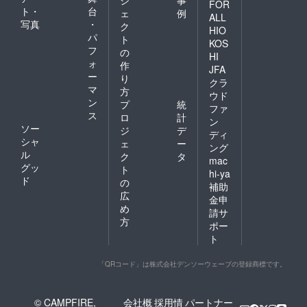
FOR
ト・
台
ェ
例
ALL
写真
・
ク
HIO
パ
ト
KOS
フ
の
HI
ォ
作
JFA
ー
り
クラ
マ
方
ウド
ン
プ
統
ファ
ス
ロ
計
ン
ソー
ジ
デ
ディ
シャ
ェ
ー
ング
ル
ク
タ
mac
グッ
ト
hi-ya
ド
の
補助
広
金申
め
請サ
方
ポー
ト
「QRコード」は株式会社デンソーウェーブの登録商標です。
© CAMPFIRE,
会社概
採用情
パートナー