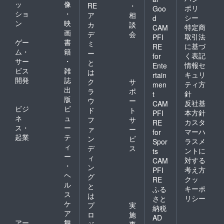
ッ
像
RE
・
ポリ
Goo
ショ
・
ア
相
シー
d
ン
映
カ
談
特定商
CAM
画
デ
会
取引法
PFI
ゲー
書
ミ
に基づ
RE
ム・
籍
ー
く表記
for
サー
・
と
情報セ
Ente
ビス
雑
は
キュリ
rtain
開発
誌
ク
サ
ティ方
men
出
ラ
ポ
針
t
版
ウ
ー
反社基
CAM
ビジ
ビ
ド
ト
本方針
PFI
ネ
ュ
フ
サ
カスタ
RE
ス・
ー
ァ
ー
マーハ
for
起業
テ
ン
ビ
ラスメ
Spor
ィ
デ
ス
ントに
ts
ー
ィ
対する
CAM
・
ン
考え方
PFI
ヘ
グ
クッ
RE
ル
と
キーポ
ふる
ス
は
リシー
さと
ケ
プ
実
納税
ア
ロ
施
AD
アー
舞
ジ
事