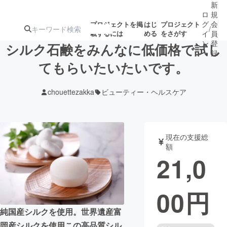
新
ロ
規
グ
会
プロジェクトを掲
はじ
プロジェクト
/
載するには
める
をさがす
イ
員
ン
登
シルク石鹸をみんなに低価格で試し
録
てもらいたいたいです。
人気のプロ
注目のリ
注目の新着プロ
募集終了が近いプ
もうすぐ公開
chouettezakka
ビューティー・ヘルスケア
ジェクト
ターン
ジェクト
ロジェクト
されます
アート・写真
音楽
現在の支援総
額
21,0
テクノロジー・ガジェット
ゲーム・サ
00
円
映像・映画
書籍・雑誌
純国産シルクを使用。世界遺産富
ビジネス・起業
チャレンジ
岡産シルクを使用この高品質シル