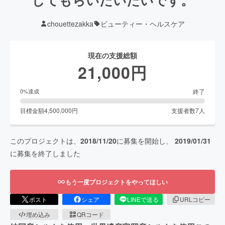
chouettezakka
ビューティー・ヘルスケア
現在の支援総額
21,000
円
終了
0
%達成
目標金額
4,500,000
円
支援者数
7
人
このプロジェクトは、
2018/11/20
に募集を開始し、
2019/01/31
に募集を終了しました
もう一度プロジェクトをやってほしい
ポスト
シェア
LINEで送る
URLコピー
埋め込み
QRコード