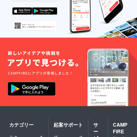
カテゴリー
起案サポート
サ
CAMP
ー
FIRE
テク
ま
プ
ス