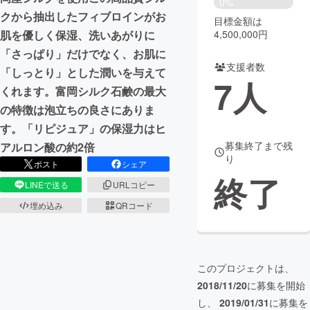
0%
クから抽出したフィブロインがお
目標金額は
まちづくり・地域活性化
4,500,000円
肌を優しく保湿、洗いあがりに
「さっぱり」だけでなく、お肌に
支援者数
CAMPFIRE for Social Good
CAMPFIRE Creation
「しっとり」とした潤いを与えて
7
人
CAMPFIREふるさと納税
machi-ya
コミュニティ
くれます。富岡シルク石鹸の最大
の特徴は泡立ちの良さにありま
す。「リピジュア」の保湿力はヒ
募集終了まで残
アルロン酸の約2倍
り
ポスト
シェア
終了
LINEで送る
URLコピー
埋め込み
QRコード
このプロジェクトは、
2018/11/20
に募集を開始
し、
2019/01/31
に募集を