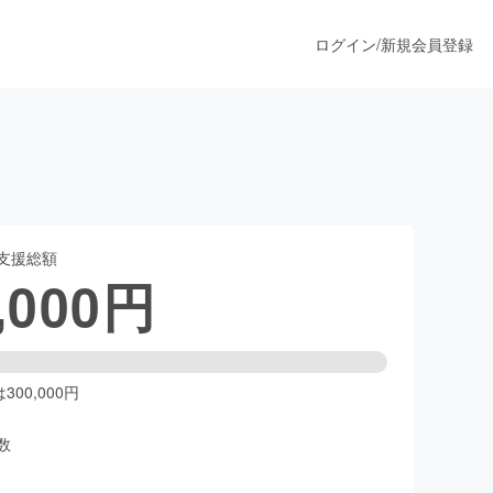
ログイン
/
新規会員登録
うすぐ公開されます
支援総額
プロダクト
,000
円
ファッション
スポーツ
00,000円
数
ア
ソーシャルグッド
人