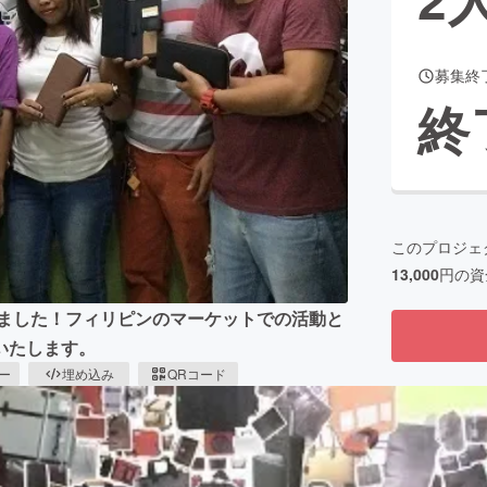
募集終
CAMPFIRE for Social Good
CAMPFIRE Creation
終
CAMPFIREふるさと納税
machi-ya
コミュニティ
このプロジェ
13,000
円の資
きました！フィリピンのマーケットでの活動と
いたします。
ピー
埋め込み
QRコード