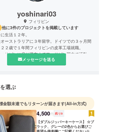
yoshinari03
フィリピン
他に3件のプロジェクトを掲載しています
ンに生活１２年。
後オーストラリアに３年留学。ドイツでの３ヶ月間
。２２歳で１年間フィリピンの皮革工場就職。
フィリピンに戻り現在までフィリピン国内で活動し
メッセージを送る
。
小物等の皮革製品の製造を生業としており、2019
CADDAD JAPANの屋号を取得。皮革製品の輸入
登録済み。
を選ぶ
ィリピンの貧困層の子供達へ文房具を届ける活動家
標金額未達でもリターンが届きます
(All-in方式)
4,500
円
残り
9
【ダブルジッパーキーケース】 ☆ブ
ラック、グレーの2色からお選びご
希望を備考欄にご記載ください☆ ☆