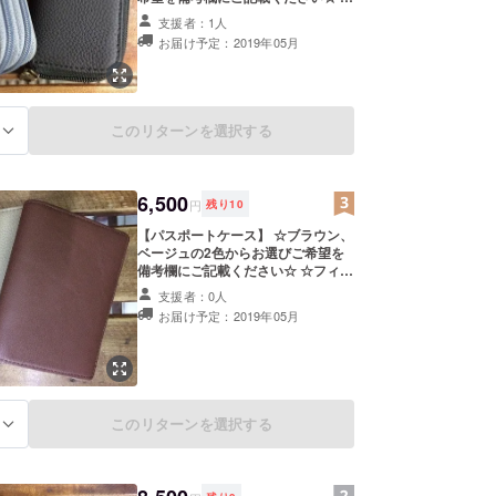
フィリピン産牛革使用☆ ☆コイン
支援者：1人
ケースが片側についているので
お届け予定：2019年05月
ちょっとしたお出かけに便利☆ ☆現
地からのエアーメール付き☆ ☆エ
アーメールは募集終了後にお送り致
します☆ ☆出荷は日本からになりま
す☆ ☆税込・送料込み☆
このリターンを選択する
る
6,500
円
残り
10
【パスポートケース】 ☆ブラウン、
ベージュの2色からお選びご希望を
備考欄にご記載ください☆ ☆フィリ
ピン産牛革使用☆ ☆内側に14枚の
支援者：0人
カード収納可能☆ ☆現地からのエ
お届け予定：2019年05月
アーメール付き☆ ☆エアーメールは
募集終了後にお送り致します☆ ☆出
荷は日本からになります☆ ☆税込・
送料込み☆
このリターンを選択する
る