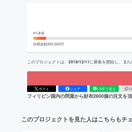
4
%達成
目標金額
300,000
円
このプロジェクトは、
2018/12/11
に募集を開始し、
2
人
ポスト
シェア
LINEで送る
U
フィリピン国内の問屋から財布2600個の注文
このプロジェクトを見た人はこちらもチ