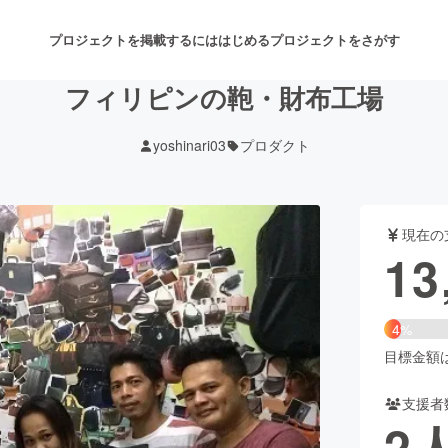
プロジェクトを掲載するには
はじめる
プロジェクトをさがす
フィリピンの鞄・財布工場
yoshinari03
プロダクト
注目のリターン
注目の新着プロジェクト
募集終了が近いプロジェクト
も
現在の
音楽
舞台・パフォーマンス
13
ゲーム・サービス開発
フード・飲食店
4%
書籍・雑誌出版
アニメ・漫画
目標金額は3
支援者
チャレンジ
ビューティー・ヘルスケ
2