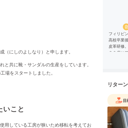
フィリピ
高校卒業
皮革研修
成（にしのよしなり）と申します。
３０歳に
ています
れと共に靴・サンダルの生産をしています。
鞄、財布、
年に日本で
の工場をスタートしました。
貿易業者
リターン
また、フ
です。
目
たいこと
使用している工房が狭いため移転を考えてお