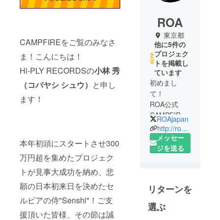
ROA
東京都
CAMPFIREをご覧のみなさ
他に5件の
プロジェク
ま！こんにちは！
トを掲載し
Hi-PLY RECORDSの
小林 秀
ています
初めまし
（コバヤシ シュウ）
と申し
て！
ます！
ROA公式
CAMPFIRE
ROAjapan
ページで
http://roa81.com/
す！
メッセー
本年初頭にスタートさせ300
ジを送る
万円超を集めたプロジェク
トが見事大成功を納め、悲
願の日本初来日を決めたセ
リターンを
ルビアの侍"Senshi"！ご支
選ぶ
援頂いた皆様、その節は誠