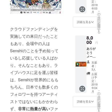
コード
定：
TORQU
※両バン
2019
E G02 /
年03
ドのス
こ
URBAN
月
プリッ
の
リ
O L03
トCDの
タ
ー
Panaso
データ
ン
詳細を見る
を
nic：
をお送
選
択
Eluga X
クラウドファンディングを
りさせ
す
る
P-02E /
て頂き
実施しての来日だったこと
Panaso
8,0
ます
nic QE-
※DVDの
00
円
もあり、会場中の人は
PL202 /
データ
Panaso
ありが
はお送
Senshiのことを予め知って
nic QE-
とう
りしま
PL302 /
メール&
せんの
いるし応援している人ばか
QE-
動画
でご了
支援
CV201
3/10の
り。そんなこともあり、ラ
承くだ
者：
ライブ
さい
3人
イブハウスに足を運ぶ皆様
Nexus
配信
お届
：
コード
け予
は、Senshiが世界的にもも
Nexus
DVD付
定：
4 /
きスプ
2019
ちろん、日本でも数多くの
Nexus
年04
リット
こ
月
5 /
CD 3/10
の
フォロワーを持つアーティ
リ
Nexus
ライブ
タ
ー
6 /
に来れ
ストではないにもかかわら
ン
詳細を見る
を
Nexus
ない人
選
択
7（201
ず、
非常に熱量が高い
ファ
はこち
す
る
3）