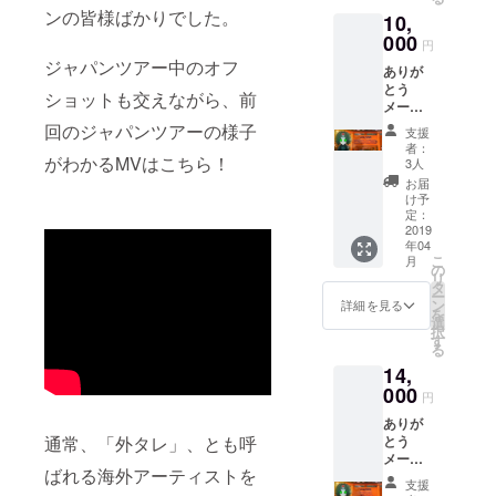
らのプ
ンの皆様ばかりでした。
SHARP
10,
ランが
：（SH-
オスス
000
円
07D、
メ！ ※
ジャパンツアー中のオフ
SH-
ありが
前日ま
04D、
とう
でにラ
ショットも交えながら、前
SH-
メール&
イブ配
02D、
動画
信視聴
回のジャパンツアーの様子
支援
SH-
3/10の
用の
者：
13C、
ライブ
がわかるMVはこちら！
URLを
3人
SH-
配信
お送り
お届
09D、
コード
します
け予
SH-
DVD付
※電波の
定：
04E、
きスプ
2019
問題で
年04
SH-
リット
映像が
こ
月
06E、
CD CD
乱れる
の
リ
SH-
にクレ
可能性
タ
ー
05D）
ジット
もござ
ン
詳細を見る
を
富士
記載
います
選
択
通：
3/10ラ
がご了
す
る
（F-
イブに
承くだ
14,
03D、
来れな
さい
F-
い人は
000
円
09D、
こちら
ありが
F-03D
のプラ
とう
通常、「外タレ」、とも呼
Girl's、
ンがオ
メール&
F-
スス
ばれる海外アーティストを
動画
10D、
メ！ ※
支援
3/10の
F-03E）
支援時