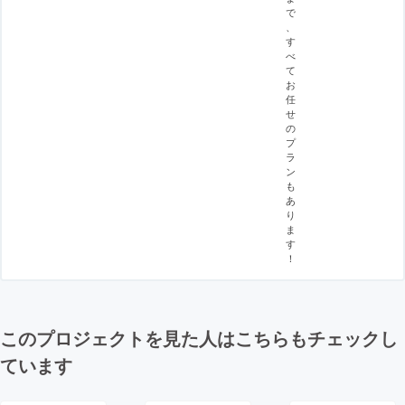
で
、
す
べ
て
お
任
せ
の
プ
ラ
ン
も
あ
り
ま
す
！
このプロジェクトを見た人はこちらもチェックし
ています