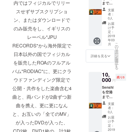
参加さ
内ではフィジカルでリリー
のスタ
まで迎
です。
05. - Mi
れる方
ジオで
えに行
※何の曲
Nah Go
支援
スせずサブスクリプショ
は終演
の開催
こう！
で撮影
Cool
者：
後係員
を予定
(サイ
をする
(feat.
0人
ン、またはダウンロードで
の指示
してお
ン・写
かは未
Tsugar
お届
に従っ
りま
真撮影
定で
u Terry)
け予
のみ販売をし、イギリスの
てくだ
す。
ok！) ※
す。 ※
定：
06. -
さい。
往復の
2019
レーベル"JPU
著作権
Jump
また、
年03
交通費
に接触
Up
こ
軽食を
月
RECORDS"から海外限定で
は支援
するよ
の
(MadRe
リ
ご用意
者負担
うな
タ
d
ー
日本以外の国でフィジカル
させて
となり
キャラ
ン
Cover)
詳細を見る
を
頂きま
ます。
ク
選
07. -
を販売したROAのフルアル
択
す。 ※
※日本到
ター、
す
Digital
る
プライ
着は
ロゴ、
Overloa
バム"RODIAC"に、更にクラ
ベート
10,
2019年
ブラン
d (feat.
ライブ
残り5
3/8(金)
000
ドを着
ウドファンディング限定で
Tsugar
円
は東京
の予定
ての出
u Terry)
観光
Senshi
公開・共作をした楽曲含む4
です。
演はご
08. -
後、
を空港
※集合時
遠慮く
Vampir
2019年
曲と、両バンドが2曲ずつ新
までお
間・場
ださ
e
3月11
見送り
所をプ
い。 ※
Pressu
支援
曲を携え、更に更になん
日、夕
に行こ
ロジェ
ご自身
re (feat.
者：
方以降
う！(サ
クト終
が運営
0人
Mani)
と、お互いの「全てのMV」
で都内
イン・
了後に
するブ
09. -
お届
のスタ
写真撮
お伝え
ラン
け予
が入ったDVDが入った、
Red
ジオで
影ok！)
させて
定：
ド、
Alert
の開催
※往復の
2019
頂きま
CD2枚、DVD1枚の、計3枚
アー
(feat.