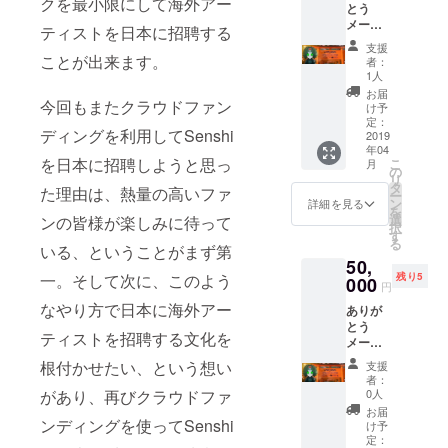
クを最小限にして海外アー
とう
(CF終了
ト！ ボ
(165CM
がされ
メール&
後は
ディ：
) 47 67
ティストを日本に招聘する
ない場
動画
¥4,500-
GILDA
20 M
合がご
支援
DVD付
にて販
ことが出来ます。
N63000
(170CM
者：
ざいま
きスプ
売) 3/10
サイ
1人
) 50 70
す。 ※
リット
終演後
ズ：(左
20 L
お届
取付及
CD CD
今回もまたクラウドファン
meet&g
から身
け予
(175CM
び使用
にクレ
reet参
定：
幅 (CM)
) 53 73
方法の
ディングを利用してSenshi
ジット
2019
加券 ボ
身丈
20 XL
サポー
年04
記載
ディ：
(CM)袖
(180CM
トはご
を日本に招聘しようと思っ
こ
月
3/10ラ
GILDA
の
丈
) 56 75
ざいま
リ
イブチ
N63000
タ
(CM))
20 ※支
た理由は、熱量の高いファ
せん。※
ー
ケット
サイ
ン
XS
詳細を見る
援時に
取付や
を
(CF終了
ズ：(左
選
(160CM
ンの皆様が楽しみに待って
必ず備
使用に
択
後は
から身
す
) 44 64
考欄に
よるト
る
¥3,500-
いる、ということがまず第
幅 (CM)
20 S
ご希望
ラブル
50,
にて販
身丈
(165CM
のお名
等に関
残り5
一。そして次に、このよう
売) CF
000
(CM)袖
) 47 67
前をご
円
し弊社
限定T-
丈
20 M
記入く
の保障
なやり方で日本に海外アー
ありが
shirts
(CM))
(170CM
ださ
は一切
とう
(CF終了
XS
) 50 70
い。 ※
ござい
ティストを招聘する文化を
メール&
後は
(160CM
20 L
記入が
ませ
動画
¥4,500-
) 44 64
(175CM
根付かせたい、という想い
ない場
支援
ん。※ご
DVD付
にて販
20 S
) 53 73
者：
合は
使用の
きスプ
売) 3/10
(165CM
0人
があり、再びクラウドファ
20 XL
CAMPF
ディス
リット
終演後
) 47 67
(180CM
お届
IREにて
プレイ
CD CD
ンディングを使ってSenshi
meet&g
20 M
け予
) 56 75
使用さ
により
にクレ
reet参
定：
(170CM
20 ※支
れてい
色合い