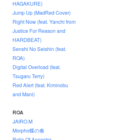
売予定
HAGAKURE)
のイベ
ント限
Jump Up (MadRed Cover)
定Tシャ
Right Now (feat. Yanchi from
ツ、イ
ベント
Justice For Reason and
フライ
ヤー、
HARDBEAT)
リリー
スにお
Senshi No Seishin (feat.
ける
ニュー
ROA)
ス等に
もアー
Digital Overload (feat.
ティス
Tsugaru Terry)
ト名や
ロゴを
Red Alert (feat. Kiminobu
入れさ
せて頂
and Mani)
きま
す。 ※
こちら
のリ
ROA
ターン
JAIRO.M
プラン
にご支
Morpho蝶の奏
援して
頂いて
Relic Of Ancestor