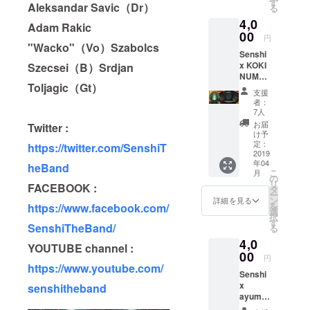
す
Aleksandar Savic（Dr）
る
対応カ
4,0
バーを
Adam Rakic
付けた
00
円
携帯電
"Wacko"（Vo）Szabolcs
Senshi
話を本
x KOKI
Szecsei（B）Srdjan
体上に
NUMAT
置くだ
Toljagic（Gt）
Aコラボ
けで充
支援
Tシャ
電でき
者：
ツ！
ます。
7人
Senshi
一目で
お届
Twitter :
オリジ
わかる
け予
ナルタ
LEDラ
定：
https://twitter.com/SenshiT
グを
2019
イト付
年04
もって
きなの
heBand
こ
月
製作さ
で暗い
の
リ
FACEBOOK :
れる完
中でも
タ
ー
全
どこに
ン
詳細を見る
を
https://www.facebook.com/
Senshi
お使い
選
択
オリジ
のスマ
す
SenshiTheBand/
る
ナルア
ホがあ
4,0
パレル
るかす
YOUTUBE channel :
グッズ
00
ぐにわ
円
をイラ
かりま
https://www.youtube.com/
Senshi
スト
す。
x
レー
senshitheband
【製品
ayumu
ター
詳
コラボT
KOKI
細】