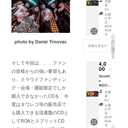
支援
シャ
NUMAT
Input：
者：
ツ！
Aとコラ
5V /
3人
Senshi
ボ！ サ
2A
お届
オリジ
イズ：
Output
け予
ナルタ
(左から
定：
：5V /
グを
2019
身幅
1A サ
年04
もって
(CM)身
イズ：
こ
月
製作さ
丈 (CM)
の
平置き
リ
れる完
袖丈
photo by Damir Trnovac
タ
の場合
ー
全
(CM))
ン
（直径
詳細を見る
を
Senshi
XS 44
選
約
択
オリジ
64 20 S
す
9.8cm
る
ナルア
47
、厚さ
そして今回は、、、ファン
4,0
パレル
67 20 M
約
グッズ
00
50 70
6.5cm
円
の皆様からの強い要望もあ
をイラ
20 L 53
） 重
Senshi
スト
73 20
さ：
り、クラウドファンディン
x
レー
XL 56
58g
INDOO
ター
75 20
グ・会場・通販限定でしか
【充
R DON
ayumu
電】
支援
コラボT
とコラ
購入できなかったCDを、今
本機の
者：
シャ
ボ！ サ
6人
充電
度はタワレコ等の販売店で
ツ！
イズ：
は、
お届
Senshi
(左から
け予
Micro
も購入できる流通盤のCDと
オリジ
身幅
定：
USB（
ナルタ
2019
(CM)身
マイク
してROAとスプリットCD
年04
グを
丈 (CM)
ロ
こ
月
もって
袖丈
の
USB）