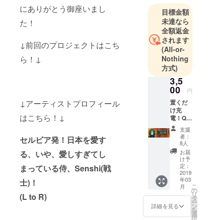
にありがとう御座いまし
目標金額
未達なら
た！
全額返金
されます
↓前回のプロジェクトはこち
(All-or-
Nothing
ら！↓
方式)
3,5
00
円
置くだ
↓アーティストプロフィール
け充
はこちら！↓
電！Qi
ワイヤ
支援
レスス
者：
セルビア発！
日本を愛す
マート
8人
フォン
お届
る、いや、愛しすぎてし
充電
け予
器！
定：
まっている侍、Senshi(戦
(ROA &
2019
年03
Senshi)
士)！
こ
月
【製品
の
リ
(L to R)
特徴】
タ
ー
Qi対応
ン
詳細を見る
を
端末ま
選
択
たはQI