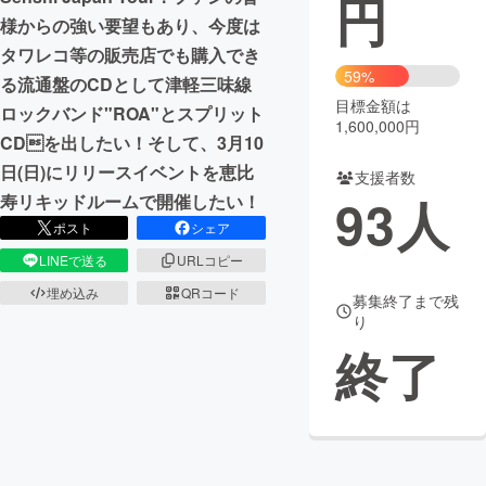
円
様からの強い要望もあり、今度は
まちづくり・地域活性化
タワレコ等の販売店でも購入でき
59%
る流通盤のCDとして津軽三味線
目標金額は
CAMPFIRE for Social Good
CAMPFIRE Creation
ロックバンド"ROA"とスプリット
1,600,000円
CAMPFIREふるさと納税
machi-ya
コミュニティ
CDを出したい！そして、3月10
日(日)にリリースイベントを恵比
支援者数
93
人
寿リキッドルームで開催したい！
ポスト
シェア
LINEで送る
URLコピー
埋め込み
QRコード
募集終了まで残
り
終了