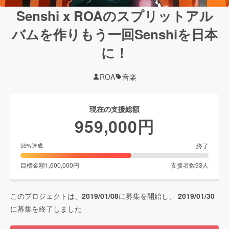
Senshi x ROAのスプリットアル
バムを作りもう一回Senshiを日本
に！
ROA
音楽
現在の支援総額
959,000
円
終了
59
%達成
目標金額
1,600,000
円
支援者数
93
人
このプロジェクトは、
2019/01/08
に募集を開始し、
2019/01/30
に募集を終了しました