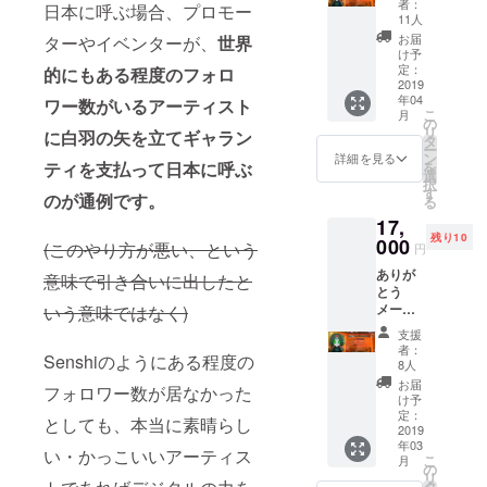
者：
日本に呼ぶ場合、プロモー
ライブ
など
に必ず
11人
配信
【注意
備考欄
お届
ターやイベンターが、
世界
コード
事
にご希
け予
DVD付
項】
望のお
定：
的にもある
程度のフォロ
きスプ
2019
※USBハ
名前を
年04
リット
ワー数がいるアーティスト
ブを
ご記入
こ
月
CD CD
使って
くださ
の
リ
に白羽の矢を立てギャラン
にクレ
の充電
い ※記
タ
ー
ジット
は、電
入がな
ン
詳細を見る
を
ティを支払って日本に呼ぶ
記載 CF
力が不
い場合
選
択
限定T-
十分に
は
す
のが通例です。
る
shirts
なるこ
CAMPF
17,
(CF終了
とが多
IREにて
残り10
後は
000
いため
使用さ
(このやり方が悪い、という
円
¥4,500-
お避け
れてい
ありが
にて販
下さ
るユー
意味で引き合いに出したと
とう
売) もし
い。※ご
ザーID
メール&
いう意味ではなく)
くは
注意：
を使用
動画
3/10ラ
本製品
させて
支援
DVD付
イブチ
のご利
頂きま
者：
Senshiのようにある程度の
きスプ
ケット
用によ
すご了
8人
リット
(CF終了
り発生
承くだ
お届
フォロワー数が居なかった
CD CD
後は
される
さい ※
け予
にクレ
¥3,500-
定：
トラブ
また特
としても、本当に素晴らし
ジット
2019
にて販
ル等に
定の人
年03
記載
売) T
関し弊
物を比
い・かっこいいアーティス
こ
月
3/10ラ
シャツ
の
社の保
喩する
リ
イブチ
or 3/10
タ
障は一
お名前