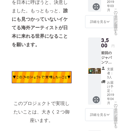
を日本に呼ぼうと、決意し
ジット
2019
加券 プ
) 50 70
援時に
るユー
が違っ
年03
記載
ライ
20 L
必ず備
ザーID
て見え
こ
ました。もっともっと、
誰
月
3/10ラ
ベート
の
(175CM
考欄に
を使用
る場合
リ
イブチ
ライブ
タ
) 53 73
ご希望
させて
にも見つかっていないイケ
がござ
ー
ケット
招待券
ン
20 XL
詳細を見る
のお名
頂きま
いま
を
(CF終了
ボ
選
(180CM
てる海外アーティストが日
前をご
すご了
す。
択
後は
ディ：
す
) 56 75
記入く
承くだ
る
¥3,500-
GILDA
本に来れる世界になること
20 ※支
ださ
さい。
3,5
にて販
N63000
援時に
い。 ※
※また特
を願います。
売) CF
00
サイ
必ず備
記入が
円
定の人
限定T-
ズ：(左
考欄に
ない場
物を比
前回の
shirts
から身
ご希望
合は
喩する
ジャパ
(CF終了
幅 (CM)
のお名
CAMPF
お名前
ンツ
後は
身丈
前をご
IREにて
や公序
アーT
¥4,500-
(CM)袖
記入く
使用さ
支援
良俗に
シャツ
にて販
丈
ださ
者：
れてい
反する
再販！
売) 3/10
(CM))
3人
い。 ※
るユー
お名前
(Tシャ
終演後
XS
記入が
お届
ザーID
は掲載
ツ9種類
meet&g
(160CM
け予
ない場
を使用
をお断
の中か
reet参
定：
) 44 64
合は
させて
りする
ら1つ選
2019
加券 プ
20 S
CAMPF
頂きま
事が御
年04
択) ボ
ライ
(165CM
IREにて
すご了
座いま
このプロジェクトで実現し
こ
月
ディ：
ベート
の
) 47 67
使用さ
承くだ
す、ご
リ
GILDA
ライブ
タ
20 M
れてい
たいことは、大きく２つ御
さい。
注意く
ー
N63000
招待券
ン
(170CM
詳細を見る
るユー
※また特
ださ
を
サイ
Senshi
選
) 50 70
座います。
ザーID
定の人
い。 ※
択
ズ：(左
と一緒
す
20 L
を使用
物を比
電波の
る
から身
に東京
(175CM
させて
喩する
問題で