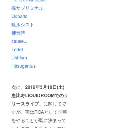
出演が
決まっ
揺サブリミナル
た旨を
外部へ
Ooparts
告知し
唸ルシスト
ないこ
とも可
杮音詩
能です
のでご
cause...
希望の
方は備
Toriot
考欄に
明記し
Ushism
てくだ
さい。
Hitsugenius
次に、
2019年3月10日(土)
恵比寿LIQUIDROOMでのリ
リースライブ、
に関してで
すが、実はROAとして企画
をやることが既に決まって