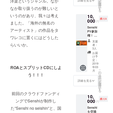
ン
洋楽というジャンル。なか
詳細を見る
定の人
meet&g
を
rise 01.
) 56 70
選
物を比
reetを
択
-
なか取り扱うのが難しいと
85 XL
す
喩する
行いま
る
Righteo
(180CM
お名前
すので
いうのがあり、我々は考え
10,
us
) 61 73
や公序
当日ラ
残り3
Fighter
000
88
円
良俗に
イブに
ました。「海外の無名の
(feat.
反する
参加さ
Senshi
Kimino
アーティスト」の作品をタ
お名前
れる方
PV参加
bu) 02. -
は掲載
は終演
権！ ※
Soundb
ワレコに置くにはどうした
をお断
後係員
撮影は
oy
支援
りする
の指示
3/10を
Killer
らいいか。
者：
事が御
に従っ
基本と
(feat.
3人
座いま
てくだ
し、ご
Mani)
お届
す、ご
さい。
都合が
03. -
け予
注意く
また、
つかな
When
定：
ださ
軽食を
い場合
2019
Ya
い。 ※
ご用意
ROAとスプリットCDにしよ
年03
は
Ready
ライブ
こ
させて
月
Senshi
(feat.
の
終演後
う！！！
リ
頂きま
滞在ス
Mani)
タ
バック
ー
す。 ※
ケ
04. -
ン
詳細を見る
ステー
を
プライ
ジュー
Musical
選
ジにて
択
ベート
ルに合
Warrior
す
meet&g
る
ライブ
わせた
s (feat.
前回のクラウドファンディ
reetを
は2019
10,
場所に
Ninety-
行いま
年3月11
残り5
お越し
000
ングでSenshiが制作し
U and
円
すので
日、夕
いただ
MORO
当日ラ
方以降
Senshi
た”Senshi no seishin”と、国
くこと
BOSHI
イブに
で都内
を空港
も可能
MANN)