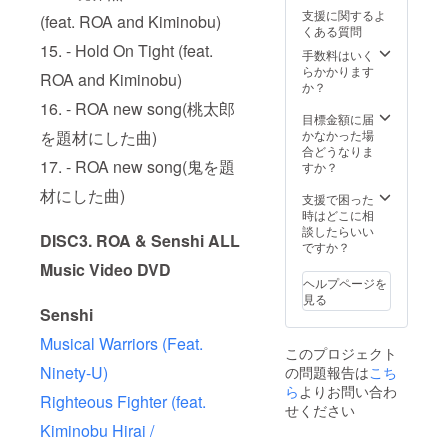
の金額
支援に関するよ
(feat. ROA and Kiminobu)
に30名
くある質問
様まで
15. - Hold On Tight (feat.
ゲスト
手数料はいく
で(販売
らかかります
ROA and Kiminobu)
も可)入
か？
場でき
16. - ROA new song(桃太郎
るチ
目標金額に届
ケット
かなかった場
を題材にした曲)
(ドリン
合どうなりま
ク代別
17. - ROA new song(鬼を題
すか？
途)が付
材にした曲)
いてお
支援で困った
りま
時はどこに相
す。
談したらいい
DISC3. ROA & Senshi ALL
(105,00
ですか？
0円相
Music Video DVD
当) ※ア
ヘルプページを
フター
見る
パー
Senshi
ティ含
む「打
Musical Warriors (Feat.
このプロジェクト
ち上
Ninety-U)
の問題報告は
こち
げ」に
もご参
ら
よりお問い合わ
Righteous Fighter (feat.
加頂け
せください
ます。
Kiminobu Hirai /
※当日販