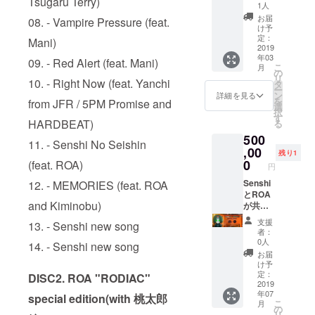
Tsugaru Terry)
プをし
ムで
1人
ます。
Senshi
お届
08. - Vampire Pressure (feat.
と対バ
け予
ンでき
定：
Mani)
る権
2019
年03
利！ ※
09. - Red Alert (feat. Mani)
こ
月
出演順
の
リ
はこち
10. - Right Now (feat. Yanchi
タ
ー
らで決
ン
詳細を見る
を
from JFR / 5PM Promise and
めさせ
選
択
て頂き
す
HARDBEAT)
る
ます。
500
※演奏・
11. - Senshi No Seishin
出演時
,00
残り1
間は30
0
(feat. ROA)
円
分の予
定で
Senshi
12. - MEMORIES (feat. ROA
す。 ※
とROA
and Kiminobu)
出演
が共作
アー
であな
支援
13. - Senshi new song
ティス
たの為
者：
ト数に
に一曲
0人
14. - Senshi new song
よって
書きま
お届
はリ
す！ ※
け予
ハーサ
マスタ
定：
DISC2. ROA "RODIAC"
ルが出
リング
2019
年07
来ない
した状
special edition(with 桃太郎
こ
月
場合ご
態のも
の
リ