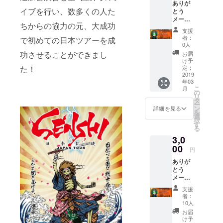
ありが
ん ※ご
」に準
イブを行い、数多くの人た
とう
来場の
拠して
メール&
際はご
いま
ちからの協力の元、大成功
動画(全
支援頂
支援
す。
プラン
いた際
者：
で初めての日本ツアーを成
iPhone
共通プ
の
0人
：
ラン)
CAMPF
功させることができまし
お届
iPhone
Senshi
IRE ID
け予
8 /
& ROA
もしく
定：
た！
iPhone
より、
2019
はお名
8 Plus /
年03
ありが
前を受
iPhone
こ
月
とう
付に申
の
X
リ
メール
し出て
タ
Samsu
ー
と動画
くださ
ン
詳細を見る
ng：
を
をお送
い
選
Galaxy
択
りしま
す
Note8
る
す！ ※
/S8
3,0
こちら
/S8+ /
のプラ
00
円
S7 /S7
ンは全
Edge /
ありが
プラン
Note
とう
共通で
5/S6
メール&
付いて
Edge
動画 ス
くるリ
支援
Plus
プリッ
ターン
者：
Kyocer
トCD ダ
でござ
10人
a：
ウン
いま
お届
TORQU
ロード
す。
け予
E G01 /