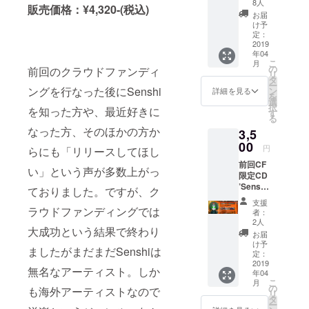
8人
援時に
頂きま
reetを
販売価格：¥4,320-(税込)
販！
必ず備
お届
すので
行いま
(パー
け予
考欄に
ご了承
すので
カー3種
定：
CDクレ
くださ
当日ラ
類の中
2019
ジット
い。 ※
イブに
年04
から一
記載の
また特
参加さ
こ
月
つ選択)
の
前回のクラウドファンディ
ご希望
定の人
れる方
リ
ボ
タ
のお名
物を比
は終演
ー
ディ：
ングを行なった後にSenshi
ン
詳細を見る
前をご
喩する
後係員
を
GILDA
選
記入く
お名前
の指示
択
を知った方や、最近好きに
N88500
す
ださ
や公序
に従っ
る
サイ
い。 ※
良俗に
てくだ
なった方、そのほかの方か
3,5
ズ：左
記入が
反する
さい。
から身
00
ない場
円
お名前
らにも「リリースしてほし
また、
幅 (CM)
合は
は掲載
軽食を
前回CF
身丈
CAMPF
い」という声が多数上がっ
をお断
ご用意
限定CD
(CM)裄
IREにて
りする
させて
’Senshi
丈 (CM)
ておりました。ですが、ク
使用さ
事が御
頂きま
no
XS
れてい
支援
座いま
す。
seishin’
(160CM
ラウドファンディングでは
者：
るユー
す、ご
再販！
) 48 62
2人
ザーID
注意く
大成功という結果で終わり
(ジャ
79 S
お届
を使用
ださ
ケット6
(165CM
け予
させて
い。 ※
ましたがまだまだSenshiは
種類の
) 51 65
定：
頂きま
ライブ
中から
2019
81 M
すご了
無名なアーティスト。しか
終演後
年04
一つ) ト
(170CM
承くだ
バック
こ
月
ラック
) 53 67
の
も海外アーティストなので
さい。
ステー
リ
リスト
83 L
タ
※また特
ジにて
ー
00. - the
(175CM