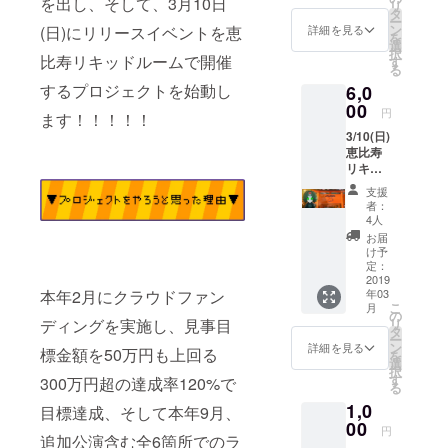
を出し、そして、3月10日
リ
製作さ
(CM))
タ
のみに
ー
れる完
XS 44
ン
(日)にリリースイベントを恵
詳細を見る
なりま
を
全
64 20 S
選
す。
択
Senshi
比寿リキッドルームで開催
47
す
【付
る
オリジ
67 20 M
属
するプロジェクトを始動し
6,0
ナルア
50 70
品】
パレル
00
20 L 53
本体、
円
ます！！！！！
グッ
73 20
Micro
3/10(日)
ズ！ サ
XL 56
USB（
恵比寿
イズ：
75 20
マイク
リキッ
(左から
ロ
ドルー
身幅
USB）
支援
ム公演
(CM)身
者：
１
ペアチ
丈 (CM)
4人
本
ケッ
袖丈
お届
【対応
ト！ ※
(CM))
け予
機
入場時
XS 44
定：
種】
ドリン
2019
64 20 S
※WPC
年03
本年2月にクラウドファン
ク代別
47
が策定
こ
月
途¥600
67 20 M
の
したワ
リ
ディングを実施し、見事目
がかか
50 70
タ
イヤレ
ー
ります
20 L 53
ン
詳細を見る
ス充電
標金額を50万円も上回る
を
※お二人
73 20
選
に関す
択
様別々
XL 56
す
300万円超の達成率120%で
る国際
る
の入場
75 20
標準規
1,0
でも問
目標達成、そして本年9月、
格
題ござ
00
円
「Qi（
追加公演含む全6箇所でのラ
いませ
チー）