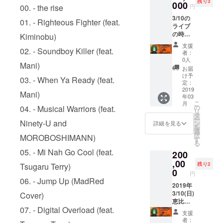
残り3
の付随
もの、
000
て頂き
円
00. - the rise
する全
2~3枚お
ます。
3/10の
ての費
送りく
01. - Righteous Fighter (feat.
※遠方の
ライブ
用は支
ださ
方から
の時に
援者負
い。
Kiminobu)
のデー
Adam
担とな
タでの
支援
があな
02. - Soundboy Killer (feat.
ります
者：
納品で
たの為
ことご
0人
も問題
Mani)
だけに
了承く
お届
ござい
フリー
ださ
け予
ませ
03. - When Ya Ready (feat.
スタイ
い。 ※
定：
ん。
ルラッ
2019
当日は
Mani)
年03
プをし
通訳も
こ
月
ます！
帯同致
の
04. - Musical Warriors (feat.
リ
※Sensh
しま
タ
ー
iのライ
Ninety-U and
す。
ン
詳細を見る
を
ブ中に
選
択
MOROBOSHIMANN)
ステー
す
る
ジに上
05. - Mi Nah Go Cool (feat.
200
がって
頂き
,00
残り2
Tsugaru Terry)
Adam
0
円
があな
06. - Jump Up (MadRed
たの為
2019年
だけに
3/10(日)
Cover)
フリー
恵比寿
07. - Digital Overload (feat.
スタイ
リキッ
支援
ルラッ
ドルー
者：