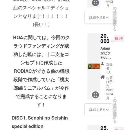
を予定
年03
交通費
す。
ティス
Mani)
こ
月
してお
組のスペシャルエディショ
は支援
の
トグッ
10. -
リ
りま
者負担
タ
ズ等で
Right
ー
ンとなります！！！！！！
す。 ※
となり
ン
あれば
詳細を見る
Now
を
東京観
ます。
選
プロ
(feat.
(長い！)
択
光は
※日本出
す
モー
Yanchi
る
2019年
国は
ション
from
3月11日
20,
2019年
の場に
JFR /
ROAに関しては、今回のク
午前
残り5
3/12(火)
000
ご利用
5PM
円
中〜夕
の予定
ラウドファンディングが成
頂いて
Promis
方にか
Adam
です。
も問題
e and
けて、
がピク
※集合時
功した暁には、十二支をコ
御座い
HARDB
東京浅
セル風
間・場
ませ
EAT)
ンセプトに作成した
草〜ス
にあな
所をプ
ん。 ※
11. -
支援
カイツ
たの似
ロジェ
映り
者：
Senshi
RODIACができる前の構想
リーで
顔絵を
クト終
1人
方、に
No
の東京
描きま
了後に
関して
お届
Seishin
段階で作成していた「桃太
近郊を
す！ ※
お伝え
け予
は打ち
(feat.
予定し
プロ
させて
定：
合わせ
郎編ミニアルバム」が今作
ROA)
ており
ジェク
2019
頂きま
の際に
年04
ます。
ト終了
す。
で完成することになりま
決めさ
こ
月
※東京観
後に、
の
せて頂
リ
光に帯
描いて
す！
タ
きます
ー
同する
ほしい
ン
詳細を見る
が、可
を
際の飲
方の顔
選
能な限
択
DISC1. Senshi no Seishin
食代・
がはっ
す
り要望
る
移動交
きりと
にお答
special edition
25,
通費等
わかる
えさせ