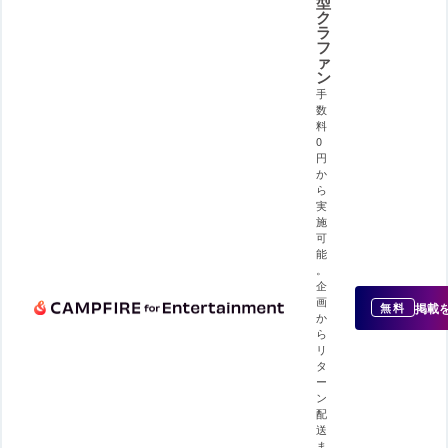
型
ク
ラ
フ
ァ
ン
手
数
料
0
円
か
ら
実
施
可
能
。
企
画
掲載
無料
か
ら
リ
タ
ー
ン
配
送
ま