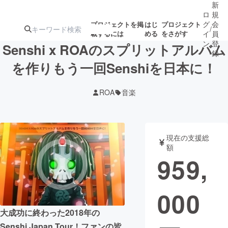
新
ロ
規
グ
会
プロジェクトを掲
はじ
プロジェクト
/
載するには
める
をさがす
イ
員
ン
登
Senshi x ROAのスプリットアルバム
録
を作りもう一回Senshiを日本に！
人気のプロ
注目のリ
注目の新着プロ
募集終了が近いプ
もうすぐ公開
ROA
音楽
ジェクト
ターン
ジェクト
ロジェクト
されます
アート・写真
音楽
現在の支援総
額
959,
テクノロジー・ガジェット
ゲーム・サ
000
映像・映画
書籍・雑誌
大成功に終わった2018年の
ビジネス・起業
チャレンジ
Senshi Japan Tour！ファンの皆