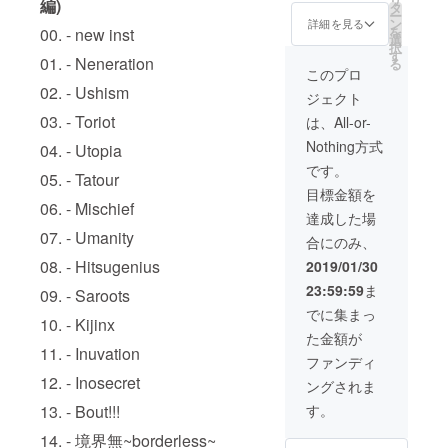
編)
ざいま
のをお
タ
ー
すので
渡しさ
ン
詳細を見る
を
00. - new inst
ご了承
せて頂
選
択
くださ
きま
す
01. - Neneration
る
い。 ※
す。 ※
このプロ
バン
どのよ
02. - Ushism
ジェクト
ド、ア
うな曲
イド
にした
03. - Toriot
は、All-or-
ル、ソ
いか等
Nothing方式
ロ、ユ
の相談
04. - Utopia
ニッ
は極力
です。
05. - Tatour
ト、弾
お受け
目標金額を
き語
させて
06. - Mischief
り、ダ
頂きま
達成した場
ン
す。
07. - Umanity
合にのみ、
サー、
パ
08. - Hitsugenius
2019/01/30
フォー
23:59:59
ま
マー、
09. - Saroots
DJ、コ
でに集まっ
10. - Kijinx
ピーバ
た金額が
ンド、
11. - Inuvation
いずれ
ファンディ
も形式
12. - Inosecret
ングされま
は問い
ませ
す。
13. - Bout!!!
ん。 ※
こちら
14. - 境界無~borderless~