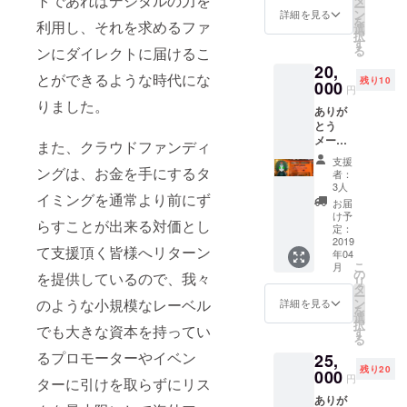
トであればデジタルの力を
ー
ケット
のライ
ン
切ござ
や公序
詳細を見る
を
利用し、それを求めるファ
(CF終了
ブチ
選
いませ
良俗に
択
後は
ケット
す
ん。※ス
反する
る
ンにダイレクトに届けるこ
¥3,500-
が選べ
マホを
お名前
20,
にて販
る！ラ
保護す
は掲載
とができるような時代にな
残り10
売) CF
000
イブに
るケー
をお断
円
限定T-
来れな
ス（カ
りする
りました。
ありが
shirts
い人も
バー）
事が御
とう
(CF終了
ライブ
の材質
座いま
メール&
後は
配信が
また、クラウドファンディ
や厚さ
す、ご
動画
¥4,500-
見れる
により
注意く
支援
DVD付
にて販
ングは、お金を手にするタ
プラ
充電が
ださい
者：
きスプ
売) T
ン！ ボ
3人
できな
※電波の
イミングを通常より前にず
リット
シャツ
ディ：
い場合
問題で
お届
CD CD
も3/10
GILDA
け予
があり
映像が
らすことが出来る対価とし
にクレ
のライ
定：
N63000
ます。※
乱れる
ジット
2019
ブチ
サイ
本製品
可能性
て支援頂く皆様へリターン
年04
記載
ケット
ズ：(左
はデー
もござ
こ
月
3/10ラ
も両方
の
から身
タ転送
います
を提供しているので、我々
リ
イブチ
手に入
タ
幅 (CM)
には対
がご了
ー
ケット
る！ ラ
ン
のような小規模なレーベル
身丈
詳細を見る
応して
承くだ
を
(CF終了
イブに
選
(CM)袖
おりま
さい
択
後は
でも大きな資本を持ってい
も来ら
す
丈
せ
る
¥3,500-
れる方
(CM))
ん。 ※
るプロモーターやイベン
25,
にて販
の為の
XS
置く場
残り20
売) CF
000
コンプ
(160CM
所や方
円
ターに引けを取らずにリス
限定T-
リート
) 44 64
向によ
ありが
shirts
セッ
20 S
り充電