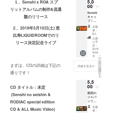
5,0
幅 (CM)
１、Senshi x ROA スプ
観光 ボ
) 53 73
頂きま
お名前
映像が
身丈
00
ディ：
20 XL
すご了
円
や公序
乱れる
リットアルバムの制作&流通
(CM)袖
GILDA
(180CM
承くだ
良俗に
可能性
Senshi
丈
N63000
) 56 75
さい。
反する
もござ
盤のリリース
キャッ
(CM))
サイ
20 ※支
※また特
お名前
います
プ！
XS
ズ：(左
援時に
定の人
は掲載
がご了
（デザ
(160CM
から身
必ず備
物を比
支援
をお断
２、2019年3月10日(土) 恵
承くだ
イン後
) 44 64
幅 (CM)
考欄に
者：
喩する
りする
さい
日発
20 S
身丈
8人
CDクレ
比寿LIQUIDROOMでのリ
お名前
事が御
表！）
(165CM
(CM)袖
ジット
お届
や公序
座いま
ボ
) 47 67
丈
け予
リース決定記念ライブ
記載の
良俗に
す、ご
ディ：
20 M
定：
(CM))
ご希望
反する
注意く
OTTOま
2019
(170CM
XS
のお名
お名前
ださ
年04
たは
) 50 70
(160CM
前をご
は掲載
い。
こ
月
YUPOO
20 L
の
) 44 64
記入く
をお断
リ
NGのス
(175CM
タ
20 S
ださ
りする
ー
まずは、CDの詳細は下記の
ナップ
) 53 73
ン
(165CM
詳細を見る
い。 ※
事が御
を
バック
20 XL
選
) 47 67
記入が
座いま
択
通りです！
での作
(180CM
す
20 M
ない場
す、ご
る
成とな
) 56 75
(170CM
合は
注意く
5,5
る予定
20
) 50 70
CAMPF
ださ
です。
00
20 L
CD タイトル：未定
IREにて
円
い。 ※
(175CM
使用さ
ライブ
前回の
(Senshi no seishin &
) 53 73
れてい
終演後
ジャパ
20 XL
るユー
バック
ンツ
RODIAC special edition
(180CM
ザーID
ステー
アー
) 56 75
を使用
支援
ジにて
CD & ALL Music Video)
パー
20 ※支
者：
させて
meet&g
カー再