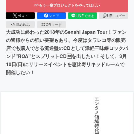
もう一度プロジェクトをやってほしい
ポスト
シェア
LINEで送る
URLコピー
埋め込み
QRコード
大成功に終わった2018年のSenshi Japan Tour！ファン
の皆様からの強い要望もあり、今度はタワレコ等の販売
店でも購入できる流通盤のCDとして津軽三味線ロックバ
ンド"ROA"とスプリットCDを出したい！そして、3月
10日(日)にリリースイベントを恵比寿リキッドルームで
開催したい！
エ
ン
タ
メ
領
域
特
化