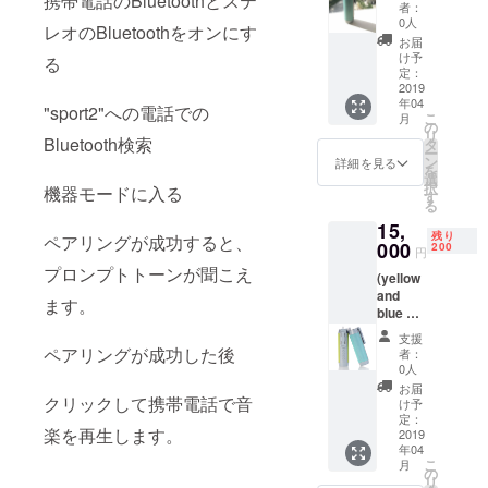
携帯電話のBluetoothとステ
多機能
割が担える
者：
ポータ
0人
レオのBluetoothをオンにす
よう、輸出
ブルス
お届
入業務に取
ピー
け予
る
カー
定：
り組んで参
（MPS-
2019
ります。
年04
88） 青
"sport2"への電話での
こ
月
色1個
の
リ
Bluetooth検索
タ
ー
ン
詳細を見る
を
選
択
機器モードに入る
す
る
15,
残り
ペアリングが成功すると、
000
200
円
プロンプトトーンが聞こえ
(yellow
and
ます。
blue 黄
色と青
支援
色)
ペアリングが成功した後
者：
(2pcs)
0人
世界初
お届
の6-in-1
クリックして携帯電話で音
け予
多機能
定：
楽を再生します。
ポータ
2019
年04
ブルス
こ
月
ピー
の
リ
カー