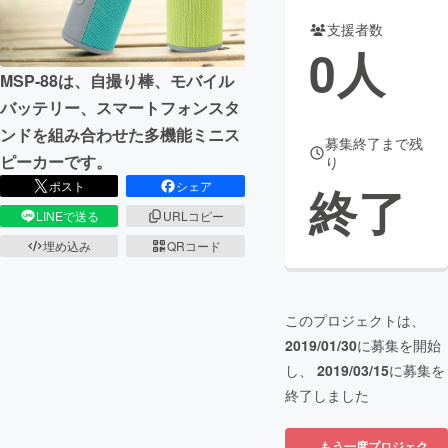
支援者数
まちづくり・地域活性化
0
人
MSP-88は、自撮り棒、モバイル
CAMPFIRE for Social Good
CAMPFIRE Creation
バッテリー、スマートフォンスタ
CAMPFIREふるさと納税
machi-ya
コミュニティ
ンドを組み合わせた多機能ミニス
募集終了まで残
ピーカーです。
り
ポスト
シェア
終了
LINEで送る
URLコピー
埋め込み
QRコード
このプロジェクトは、
2019/01/30
に募集を開始
し、
2019/03/15
に募集を
終了しました
もう一度プロジェク