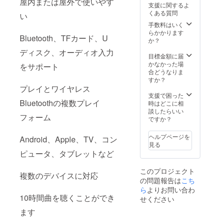
屋内または屋外で使いやす
支援に関するよ
くある質問
い
手数料はいく
らかかります
Bluetooth、TFカード、U
か？
ディスク、オーディオ入力
目標金額に届
かなかった場
をサポート
合どうなりま
すか？
プレイとワイヤレス
支援で困った
Bluetoothの複数プレイ
時はどこに相
談したらいい
フォーム
ですか？
ヘルプページを
Android、Apple、TV、コン
見る
ピュータ、タブレットなど
このプロジェクト
複数のデバイスに対応
の問題報告は
こち
ら
よりお問い合わ
10時間曲を聴くことができ
せください
ます