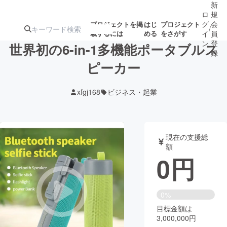
新
ロ
規
グ
会
プロジェクトを掲
はじ
プロジェクト
/
載するには
める
をさがす
イ
員
ン
登
世界初の6-in-1多機能ポータブルス
録
ピーカー
人気のプロ
注目のリ
注目の新着プロ
募集終了が近いプ
もうすぐ公開
xfgj168
ビジネス・起業
ジェクト
ターン
ジェクト
ロジェクト
されます
アート・写真
音楽
現在の支援総
額
0
円
テクノロジー・ガジェット
ゲーム・サ
映像・映画
書籍・雑誌
0%
目標金額は
3,000,000円
ビジネス・起業
チャレンジ