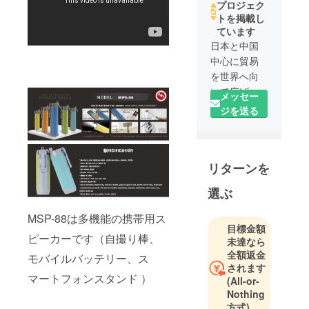
プロジェク
トを掲載し
ています
日本と中国
中心に貿易
を世界へ向
いて広げ
メッセー
る、基本理
ジを送る
念に基づい
て高品質な
製品に誇り
リターンを
をもって全
世界に提
選ぶ
案・提供す
ることで相
MSP-88は多機能の携帯用ス
互の社会に
目標金額
ピーカーです（自撮り棒、
未達なら
貢献してま
全額返金
モバイルバッテリー、ス
いります。
されます
マートフォンスタンド ）
(All-or-
お客様を尊
Nothing
重し、適切
方式)