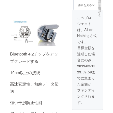
タ
ー
（MPS-
ン
詳細を見る
を
88）2個
選
択
セット
す
る
このプロ
ジェクト
は、All-or-
Nothing方式
です。
目標金額を
Bluetooth 4.2チップをアッ
達成した場
合にのみ、
プグレードする
2019/03/15
23:59:59
ま
10cm以上の接続
でに集まっ
高速安定性、無線データ伝
た金額が
ファンディ
送
ングされま
強い干渉防止性能
す。