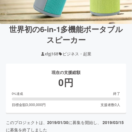
世界初の6-in-1多機能ポータブル
スピーカー
xfgj168
ビジネス・起業
現在の支援総額
0
円
終了
0
%達成
目標金額
3,000,000
円
支援者数
0
人
このプロジェクトは、
2019/01/30
に募集を開始し、
2019/03/15
に募集を終了しました