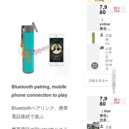
な価格と最
7,9
残り
適なサービ
80
200
円
スを提供で
（
きるよう心
yellow
黄色 ）
掛けてまい
世界初
ります。
支援
の6-in-1
者：
多機能
0人
ポータ
日本には海
お届
ブルス
け予
外の人々が
ピー
定：
高く評価す
カー
2019
年04
（MPS-
る素晴らし
こ
月
88）黄
の
リ
い製品や商
色1個
タ
ー
材を全世界
ン
詳細を見る
を
選
Bluetooth pairing, mobile
に提案・提
択
す
る
供する
phone connection to play
7,9
また海外か
残り
80
200
円
ら品質の高
Bluetoothペアリング、携帯
（ blue
い商品を日
電話接続で遊ぶ
青色）
本に紹介す
世界初
る大きな役
の6-in-1
支援