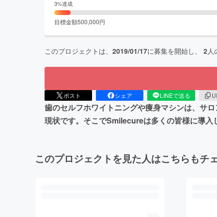
3
%達成
目標金額
500,000
円
このプロジェクトは、
2019/01/17
に募集を開始し、
2
人
ポスト
シェア
LINEで送る
U
歯のセルフホワイトニングや痩身マシンは、サロ
現状です。そこでSmilecureは多くの皆様
このプロジェクトを見た人はこちらもチ