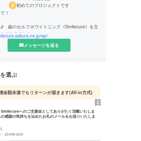
初めてのプロジェクトです
して！
♪ 歯のセルフホワイトニング《Smilecure》を立
ことになりました。
milecure.sakura.ne.jp/wp/
メッセージを送る
イルサロン経営側におりましたが、これからはサロ
験を活かして、サロン様の手助けをして行ければと
ます。
に、このSmilecureを通じて、サロン様の先にい
を選ぶ
るお客様にも安く色々な美容の施術をご提供してい
ばと思っております。
標金額未達でもリターンが届きます
(All-in方式)
しんでいるサロン業界の方たちの助けになれれば嬉
。
しま
人
：2019年03月