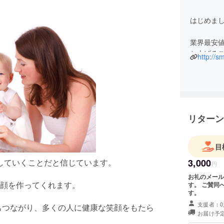
はじめま
業界最安値
ち上げる
http://s
以前はネ
ン経営経
思ってい
そしてさら
リターン
らっしゃ
ただけれ
目
収益に苦
3,000
増やしていくことだと信じています。
しいです
円
お礼のメール Smilecureへのご支援金としてありがたく頂戴いた
顔を作ってくれます。
す。 ご賛同への感謝の気持ちを込めたお礼のメールをお送りいたしま
す。
支援者：0
もつながり、多くの人に健康な笑顔をもたら
お届け予定