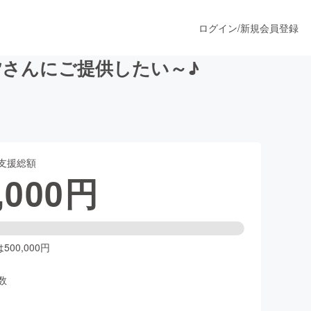
ログイン
/
新規会員登録
さんにご提供したい～♪
うすぐ公開されます
支援総額
プロダクト
,000
円
ファッション
スポーツ
00,000円
数
ア
ソーシャルグッド
人