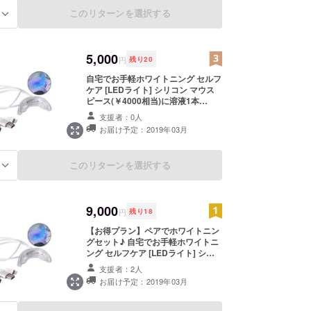
このリターンを選択する
る
5,000
円
残り
20
自宅でお手軽ホワイトニング セルフ
ケア [LEDライト] シリコン マウス
ピース(￥4000相当)に溶液1本
(￥5000)付けてご提供！！ （USB,
支援者：0人
スマホ電源対応） ＊送料込みでお送
お届け予定：2019年03月
りさせていただきます。
このリターンを選択する
る
9,000
円
残り
18
【お得プラン】ペアでホワイトニン
グセット♪ 自宅でお手軽ホワイトニ
ング セルフケア [LEDライト] シリ
コン マウスピース(￥4000相当)×2
支援者：2人
個に溶液２本(￥5000/本)付けてご提
お届け予定：2019年03月
供！！ （USB,スマホ電源対応） ＊
送料込みでお送りさせていただきま
す。