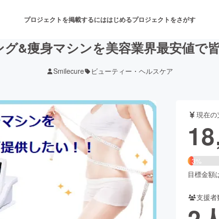
プロジェクトを掲載するには
はじめる
プロジェクトをさがす
ング&痩身マシンを美容業界最安値で皆
Smilecure
ビューティー・ヘルスケア
注目のリターン
注目の新着プロジェクト
募集終了が近いプロジェクト
も
現在の
音楽
舞台・パフォーマンス
18
ゲーム・サービス開発
フード・飲食店
3%
書籍・雑誌出版
アニメ・漫画
目標金額は5
支援者
チャレンジ
ビューティー・ヘルスケ
2