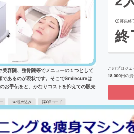
募集終
CAMPFIRE for Social Good
CAMPFIRE Creation
終
CAMPFIREふるさと納税
machi-ya
コミュニティ
このプロジェ
や美容院、整骨院等でメニューの１つとして
18,000
円の資
あるのが現状です。そこでSmilecureは
Pのお手伝をと、かなりコストを抑えての販売
ピー
埋め込み
QRコード