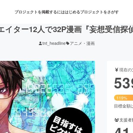
プロジェクトを掲載するには
はじめる
プロジェクトをさがす
イター12人で32P漫画『妄想受信
tnt_headline
アニメ・漫画
注目のリターン
注目の新着プロジェクト
募集終了が近いプロジェクト
も
現在の
音楽
舞台・パフォーマンス
53
ゲーム・サービス開発
フード・飲食店
119%
書籍・雑誌出版
アニメ・漫画
目標金額は4
支援者
チャレンジ
ビューティー・ヘルスケ
41