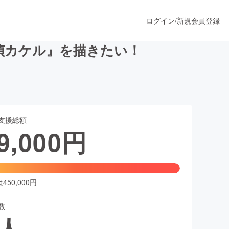
ログイン
/
新規会員登録
探偵カケル』を描きたい！
うすぐ公開されます
支援総額
プロダクト
9,000
円
ファッション
スポーツ
50,000円
数
ア
ソーシャルグッド
人