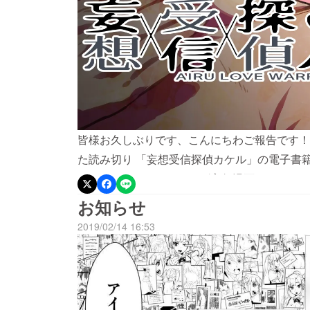
皆様お久しぶりです、こんにちわご報告です！
た読み切り 「妄想受信探偵カケル」の電子書
やクラウドファンディング宣伝漫画もついてき
番です)、いやぁここまでホント長い道のりで
お知らせ
がとうございました今後ともHeadLine含
2019/02/14 16:53
します！ Amazom Kindleストア
↓https://www.amazon.co.jp/dp/B07Q82W7P
S