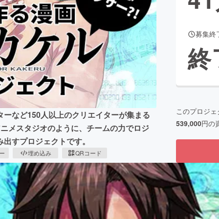
募集終
CAMPFIRE for Social Good
CAMPFIRE Creation
終
CAMPFIREふるさと納税
machi-ya
コミュニティ
このプロジェ
ーなど150人以上のクリエイターが集まる
539,000
円の
のアニメスタジオのように、チームの力でロジ
み出すプロジェクトです。
ピー
埋め込み
QRコード