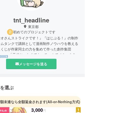
tnt_headline
東京都
初めてのプロジェクトです
テオさんストライクです！』『はじぷる！』の制作
ームタンクで講師として漫画制作ノウハウを教える
たくじが作家同士の力を集めて作った創作集団
Line」。「天才じゃなくても、チームでノウハウを共
e0003
れば素晴らしい完成度の漫画を作り出したい」とい
メッセージを送る
集まったプロの漫画家、漫画原作者、漫画家志望
、イラストレーター等の人数は150人を超えてお
までアニメ企画や4コマ漫画等を制作。
を選ぶ
金額未達なら全額返金されます
(All-or-Nothing方式)
3,000
円