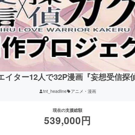
イター12人で32P漫画『妄想受信
tnt_headline
アニメ・漫画
現在の支援総額
539,000
円