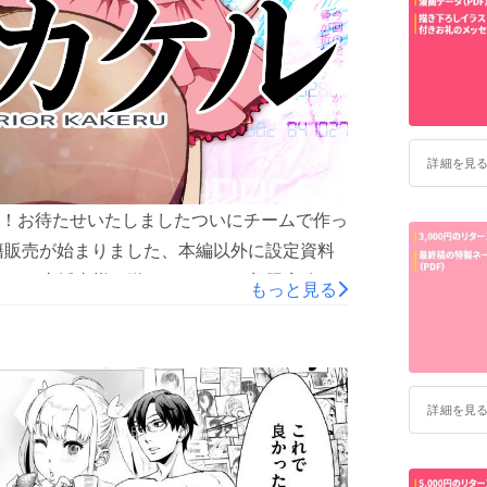
詳細を見
！お待たせいたしましたついにチームで作っ
籍販売が始まりました、本編以外に設定資料
ます(支援者様に送ったものの一部限定公開
もっと見る
した、支援者の方々には本当に感謝ですあり
め「妄想受信探偵カケル」をよろしくお願いいた
Q/ref=cm_sw_r_tw_dp_U_x_7EUPCbTWABA0
詳細を見