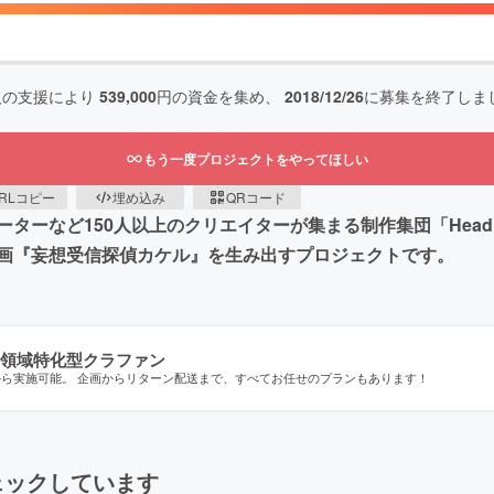
人の支援により
539,000
円の資金を集め、
2018/12/26
に募集を終了しま
もう一度プロジェクトをやってほしい
RLコピー
埋め込み
QRコード
ターなど150人以上のクリエイターが集まる制作集団「Head
画『妄想受信探偵カケル』を生み出すプロジェクトです。
領域特化型クラファン
から実施可能。 企画からリターン配送まで、すべてお任せのプランもあります！
ェックしています