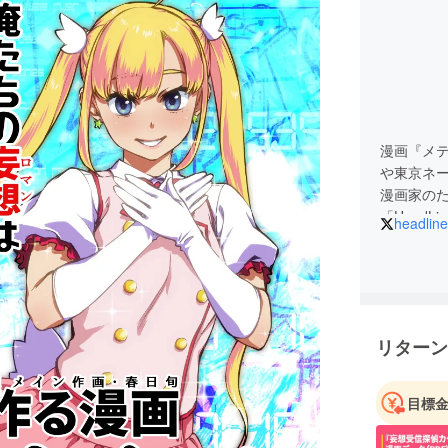
漫画『メ
や東京ネ
漫画家の
「Head
headlin
有して作
う想いに
者、編集者
り、これ
リターン
目標