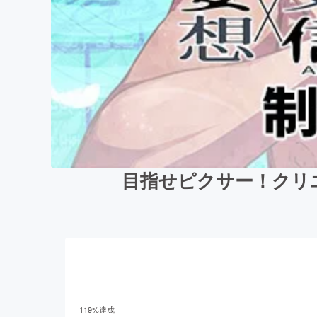
目指せピクサー！クリエ
119
%達成