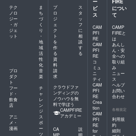
ー
FIRE
テク
ま
プ
ス
ビ
につい
ノロ
ち
ロ
タ
ス
て
ジー
づ
ジ
ッ
・ガ
く
ェ
フ
CAM
CAMP
ジェ
り
ク
に
PFI
FIREと
ット
・
ト
相
RE
は
地
を
談
CAM
あんし
域
作
す
PFI
ん・安
活
る
る
RE
全への
性
資
コ
取り組
化
料
ミュ
み
プロ
音
請
ニ
ニュー
ダク
楽
求
ティ
ス
ト
CAM
ヘルプ
クラウドファ
フー
チ
PFI
お問い
ンディングの
ド・
ャ
RE
合わせ
ノウハウを無
飲食
レ
Crea
料で学ぼう
店
ン
tion
各種規定
CAMPFIRE
ジ
CAM
アカデミー
アニ
ス
利用規
PFI
メ・
ポ
約
RE
漫画
ー
CA
説
細則
for
ツ
MP
明