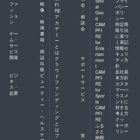
プライ
Soci
ファ
映
FI
会
バシー
al
ッ
像
RE
・
ポリ
Goo
ショ
・
ア
相
シー
d
ン
映
カ
談
特定商
CAM
画
デ
会
取引法
PFI
ゲー
書
ミ
に基づ
RE
ム・
籍
ー
く表記
for
サー
・
と
情報セ
Ente
ビス
雑
は
キュリ
rtain
開発
誌
ク
サ
ティ方
men
出
ラ
ポ
針
t
版
ウ
ー
反社基
CAM
ビジ
ビ
ド
ト
本方針
PFI
ネ
ュ
フ
サ
カスタ
RE
ス・
ー
ァ
ー
マーハ
for
起業
テ
ン
ビ
ラスメ
Spor
ィ
デ
ス
ントに
ts
ー
ィ
対する
CAM
・
ン
考え方
PFI
ヘ
グ
クッ
RE
ル
と
キーポ
ふる
ス
は
リシー
さと
ケ
プ
実
納税