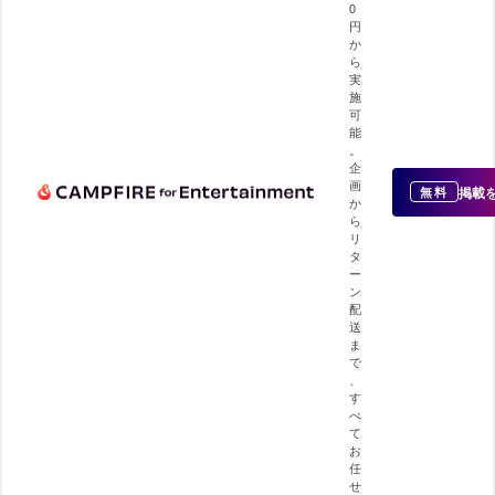
0
円
か
ら
実
施
可
能
。
企
画
掲載
無料
か
ら
リ
タ
ー
ン
配
送
ま
で
、
す
べ
て
お
任
せ