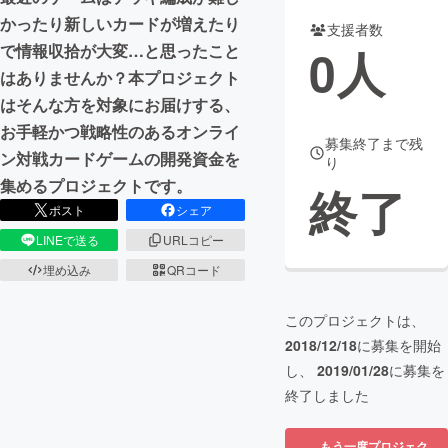
かったり新しいカードが増えたり
支援者数
まちづくり・地域活性化
0
人
で情報収拾が大変…と思ったこと
はありませんか？本プロジェクト
CAMPFIRE for Social Good
CAMPFIRE Creation
はそんな方を対象にお届けする、
CAMPFIREふるさと納税
machi-ya
コミュニティ
お手軽かつ戦略性のあるオンライ
募集終了まで残
ン対戦カードゲームの開発資金を
り
集めるプロジェクトです。
終了
ポスト
シェア
LINEで送る
URLコピー
埋め込み
QRコード
このプロジェクトは、
2018/12/18
に募集を開始
し、
2019/01/28
に募集を
終了しました
もう一度プロジェク