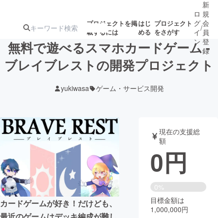
新
ロ
規
グ
会
プロジェクトを掲
はじ
プロジェクト
/
載するには
める
をさがす
イ
員
ン
登
無料で遊べるスマホカードゲーム -
録
ブレイブレストの開発プロジェクト
人気のプロ
注目のリ
注目の新着プロ
募集終了が近いプ
もうすぐ公開
yukiwasa
ゲーム・サービス開発
ジェクト
ターン
ジェクト
ロジェクト
されます
アート・写真
音楽
現在の支援総
額
0
円
テクノロジー・ガジェット
ゲーム・サ
映像・映画
書籍・雑誌
0%
目標金額は
カードゲームが好き！だけども、
1,000,000円
ビジネス・起業
チャレンジ
最近のゲームはデッキ編成が難し