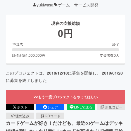
yukiwasa
ゲーム・サービス開発
現在の支援総額
0
円
終了
0
%達成
目標金額
1,000,000
円
支援者数
0
人
このプロジェクトは、
2018/12/18
に募集を開始し、
2019/01/28
に募集を終了しました
もう一度プロジェクトをやってほしい
ポスト
シェア
LINEで送る
URLコピー
埋め込み
QRコード
カードゲームが好き！だけども、最近のゲームはデッキ
編成が難しかったり新しいカードが増えたりで情報収拾