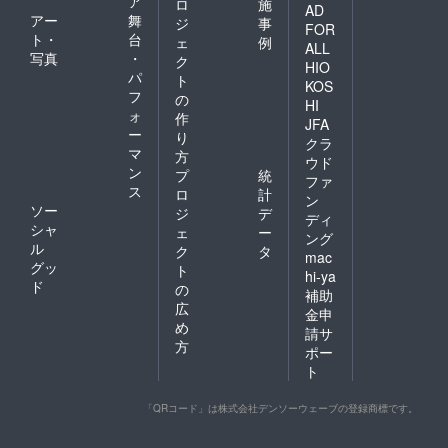
ア
ロ
施
AD
アー
舞
ジ
事
FOR
ト・
台
ェ
例
ALL
写真
・
ク
HIO
パ
ト
KOS
フ
の
HI
ォ
作
JFA
ー
り
クラ
マ
方
ウド
ン
プ
統
ファ
ス
ロ
計
ン
ソー
ジ
デ
ディ
シャ
ェ
ー
ング
ル
ク
タ
mac
グッ
ト
hi-ya
ド
の
補助
広
金申
め
請サ
方
ポー
ト
「QRコード」は株式会社デンソーウェーブの登録商標です。