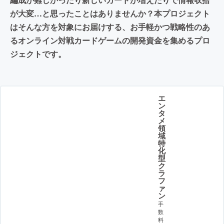
が大変…と思ったことはありませんか？本プロジェクト
はそんな方を対象にお届けする、お手軽かつ戦略性のあ
るオンライン対戦カードゲームの開発資金を集めるプロ
ジェクトです。
エ
ン
タ
メ
領
域
特
化
型
ク
ラ
フ
ァ
ン
手
数
料