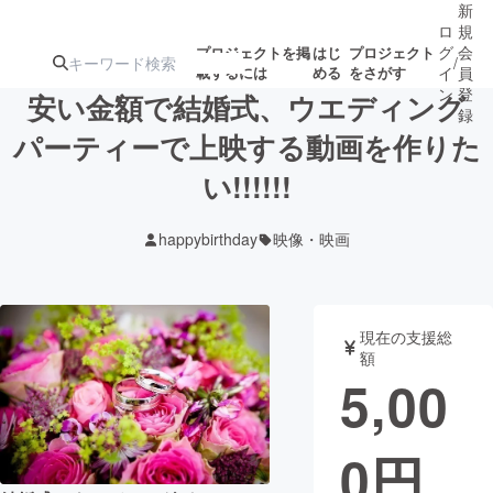
新
ロ
規
グ
会
プロジェクトを掲
はじ
プロジェクト
/
載するには
める
をさがす
イ
員
ン
登
安い金額で結婚式、ウエディング
録
パーティーで上映する動画を作りた
い!!!!!!
人気のプロ
注目のリ
注目の新着プロ
募集終了が近いプ
もうすぐ公開
ジェクト
ターン
ジェクト
ロジェクト
されます
happybirthday
映像・映画
アート・写真
音楽
現在の支援総
テクノロジー・ガジェット
ゲーム・サ
額
5,00
映像・映画
書籍・雑誌
0
円
ビジネス・起業
チャレンジ