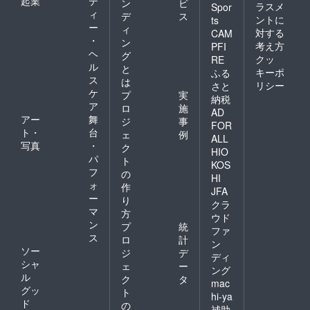
起業
テ
ン
ビ
ラスメ
Spor
ィ
デ
ス
ントに
ts
ー
ィ
対する
CAM
・
ン
考え方
PFI
ヘ
グ
クッ
RE
ル
と
キーポ
ふる
ス
は
リシー
さと
ケ
プ
実
納税
ア
ロ
施
AD
アー
舞
ジ
事
FOR
ト・
台
ェ
例
ALL
写真
・
ク
HIO
パ
ト
KOS
フ
の
HI
ォ
作
JFA
ー
り
クラ
マ
方
ウド
ン
プ
統
ファ
ス
ロ
計
ン
ソー
ジ
デ
ディ
シャ
ェ
ー
ング
ル
ク
タ
mac
グッ
ト
hi-ya
ド
の
補助