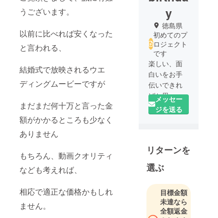
y
うございます。
徳島県
以前に比べれば安くなった
初めてのプ
ロジェクト
と言われる、
です
楽しい、面
結婚式で放映されるウエ
白いをお手
ディングムービーですが
伝いできれ
ばと思って
メッセー
まだまだ何十万と言った金
います
ジを送る
額がかかるところも少なく
ありません
リターンを
もちろん、動画クオリティ
選ぶ
なども考えれば、
相応で適正な価格かもしれ
目標金額
未達なら
ません。
全額返金