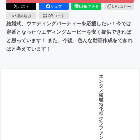
ポスト
シェア
LINEで送る
URLコピー
埋め込み
QRコード
結婚式、ウエディングパーティーを応援したい！今では
定番となったウエディングムービーを安く提供できれば
と思っています！ また、今後、色んな動画作成をできれ
ばと考えています！
エ
ン
タ
メ
領
域
特
化
型
ク
ラ
フ
ァ
ン