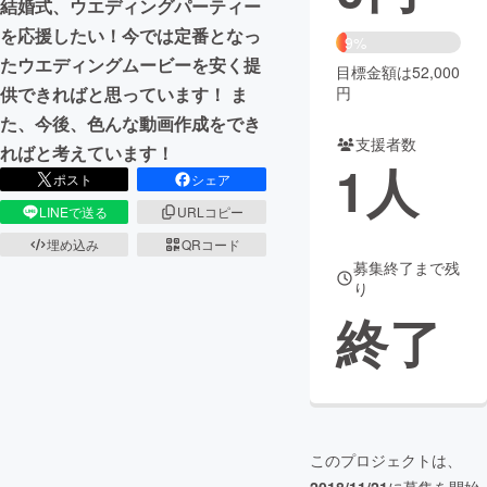
結婚式、ウエディングパーティー
を応援したい！今では定番となっ
まちづくり・地域活性化
9%
たウエディングムービーを安く提
目標金額は52,000
供できればと思っています！ ま
円
CAMPFIRE for Social Good
CAMPFIRE Creation
た、今後、色んな動画作成をでき
CAMPFIREふるさと納税
machi-ya
コミュニティ
支援者数
ればと考えています！
1
人
ポスト
シェア
LINEで送る
URLコピー
埋め込み
QRコード
募集終了まで残
り
終了
このプロジェクトは、