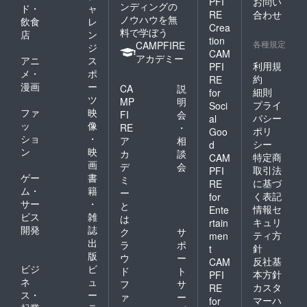
PFI
お問い
ンディングの
ド・
ャ
RE
合わせ
ノウハウを無
飲食
レ
Crea
料で学ぼう
店
ン
tion
各種規定
CAMPFIRE
ジ
CAM
アカデミー
アニ
ス
利用規
PFI
メ・
ポ
約
RE
漫画
ー
CA
説
細則
for
ツ
MP
明
プライ
Soci
ファ
映
FI
会
バシー
al
ッ
像
RE
・
ポリ
Goo
ショ
・
ア
相
シー
d
ン
映
カ
談
特定商
CAM
画
デ
会
取引法
PFI
ゲー
書
ミ
に基づ
RE
ム・
籍
ー
く表記
for
サー
・
と
情報セ
Ente
ビス
雑
は
キュリ
rtain
開発
誌
ク
サ
ティ方
men
出
ラ
ポ
針
t
版
ウ
ー
反社基
CAM
ビジ
ビ
ド
ト
本方針
PFI
ネ
ュ
フ
サ
カスタ
RE
ス・
ー
ァ
ー
マーハ
for