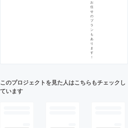
お
任
せ
の
プ
ラ
ン
も
あ
り
ま
す
！
このプロジェクトを見た人はこちらもチェックし
ています