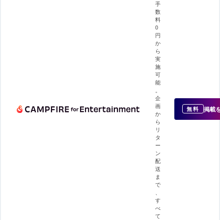
手
数
料
0
円
か
ら
実
施
可
能
。
企
画
掲載
無料
か
ら
リ
タ
ー
ン
配
送
ま
で
、
す
べ
て