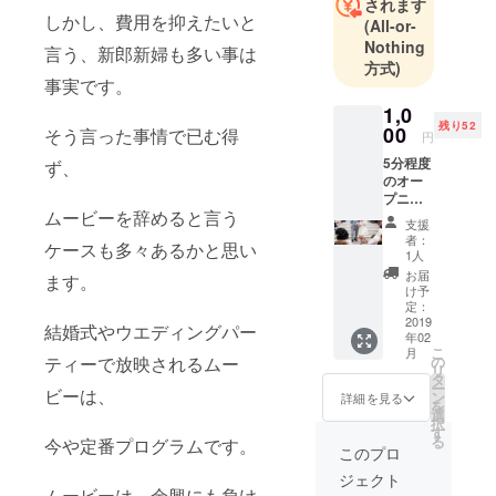
されます
しかし、費用を抑えたいと
(All-or-
Nothing
言う、新郎新婦も多い事は
方式)
事実です。
1,0
残り52
00
そう言った事情で已む得
円
5分程度
ず、
のオー
プニン
ムービーを辞めると言う
グムー
支援
ビーを
者：
ケースも多々あるかと思い
作成し
1人
ます！
お届
ます。
（結婚
け予
式で使
定：
う動画
2019
結婚式やウエディングパー
年02
意外も
こ
月
作成し
ティーで放映されるムー
の
リ
ます）
タ
ー
ビーは、
（写真
ン
詳細を見る
を
や動画
選
択
などの
す
る
今や定番プログラムです。
素材が
このプロ
必要に
ジェクト
なりま
ムービーは、余興にも負け