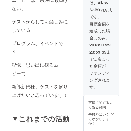
す）
は、All-or-
（受け
ない、
Nothing方式
取り方
法は、
です。
メール
ゲストからしても楽しみに
目標金額を
にてお
伝えさ
している、
達成した場
せて頂
合にのみ、
きま
プログラム、イベントで
す）
2018/11/29
（動画
す。
23:59:59
ま
内容の
ご希望
でに集まっ
はでき
記憶、思い出に残るムー
た金額が
るだけ
お聞き
ビーで
ファンディ
し、実
ングされま
現した
いと
新郎新婦様、ゲストを盛り
す。
思って
上げたいと思っています！
います
が、
支援に関するよ
無理な
くある質問
場合が
ござい
手数料はいく
▼これまでの活動
ます。
らかかります
ご了承
か？
くださ