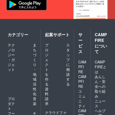
カテゴリー
起案サポート
サ
CAMP
ー
FIRE
テク
ま
プ
ス
ビ
につい
ノロ
ち
ロ
タ
ス
て
ジー
づ
ジ
ッ
・ガ
く
ェ
フ
CAM
CAMP
ジェ
り
ク
に
PFI
FIREと
ット
・
ト
相
RE
は
地
を
談
CAM
あんし
域
作
す
PFI
ん・安
活
る
る
RE
全への
性
資
コ
取り組
化
料
ミュ
み
プロ
音
請
ニ
ニュー
ダク
楽
求
ティ
ス
ト
CAM
ヘルプ
クラウドファ
フー
チ