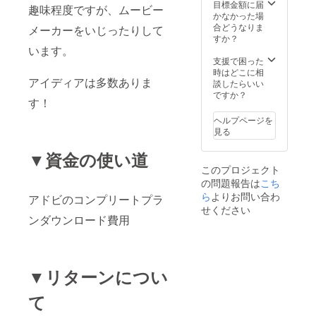
い）
目標金額に届
趣味程度ですが、ムービー
（納期
かなかった場
が集中
合どうなりま
メーカーをいじったりして
する場
すか？
合は、
います。
納品が
支援で困った
遅れる
時はどこに相
アイディアは多数ありま
場合が
談したらいい
ありま
ですか？
す！
す。）
ヘルプページを
見る
▼資金の使い道
このプロジェクト
の問題報告は
こち
ら
よりお問い合わ
アドビのコンプリートプラ
せください
ンダウンロード費用
▼リターンについ
て