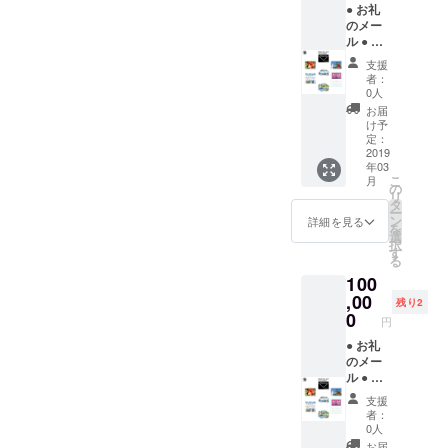
● お礼
で約1時
のメー
間）
ル ● ハ
●
イビス
YUNTA
支援
カスの
WAY特
者：
写真集
別カレ
0人
（24
ンダー
お届
ペー
● トッ
け予
ジ）
クリヤ
定：
● ハイ
2019
シの種
年03
ビスカ
子30
こ
月
スの写
個 ●
の
リ
真集
10種類
タ
ー
（32
の写真
ン
詳細を見る
を
ペー
をプレ
選
択
ジ） ●
ゼント
す
る
Facebo
100
okコン
サル
,00
残り2
（通話
0
円
で約1時
間） ●
● お礼
沖縄案
のメー
内（ま
ル ● ハ
るまる1
イビス
支援
日）
カスの
者：
●
写真集
0人
YUNTA
（24
お届