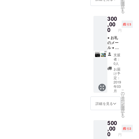
を
プレゼ
ペー
選
択
ント
ジ） ●
す
る
Facebo
300
okコン
サル
,00
残り3
（通話
0
円
で約1時
間） ●
● お礼
沖縄案
のメー
内（ま
ル ● 日
るまる3
本に住
支援
日）
んでい
者：
●
ればハ
0人
YUNTA
イビス
お届
WAY特
カスの
け予
別カレ
各写真
定：
ンダー
集とカ
2019
年03
● 10種
レン
こ
月
類の写
ダーを
の
リ
真を各3
持っ
タ
ー
枚ずつ
て、直
ン
詳細を見る
を
プレゼ
接
選
択
ント
YUNTA
す
る
WAYが
500
逢いに
行き感
,00
残り2
謝の気
0
円
持ちを