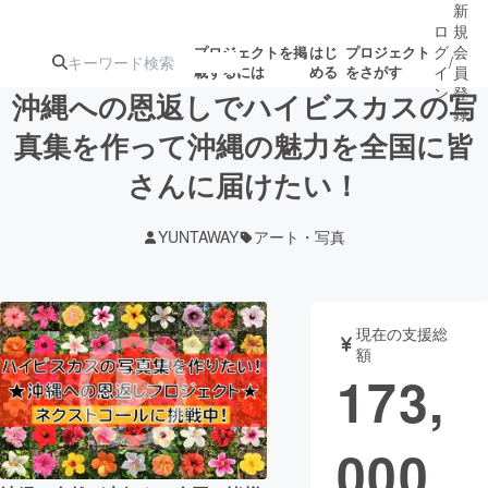
新
ロ
規
グ
会
プロジェクトを掲
はじ
プロジェクト
/
載するには
める
をさがす
イ
員
ン
登
沖縄への恩返しでハイビスカスの写
録
真集を作って沖縄の魅力を全国に皆
さんに届けたい！
人気のプロ
注目のリ
注目の新着プロ
募集終了が近いプ
もうすぐ公開
ジェクト
ターン
ジェクト
ロジェクト
されます
YUNTAWAY
アート・写真
アート・写真
音楽
現在の支援総
テクノロジー・ガジェット
ゲーム・サ
額
173,
映像・映画
書籍・雑誌
000
ビジネス・起業
チャレンジ