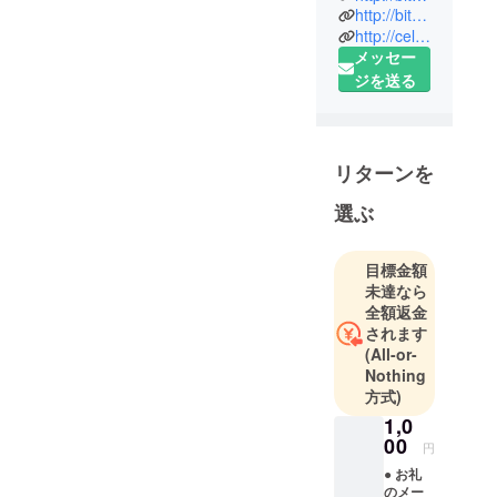
http://bit.ly/2rqe76L
YUNTAWAY
http://celebrity.jp/YUNTAWAY/
です。
メッセー
ジを送る
沖縄の自然
が大好きす
ぎて全国の
皆様にSNS
リターンを
を通し、沖
選ぶ
縄の魅力を
アピール
中！
目標金額
沖縄の魅力
未達なら
全額返金
よ世界中に
されます
届け！
(All-or-
Nothing
今回クラウ
方式)
ドファン
1,0
ディングを
00
円
本格的にス
● お礼
タートしま
のメー