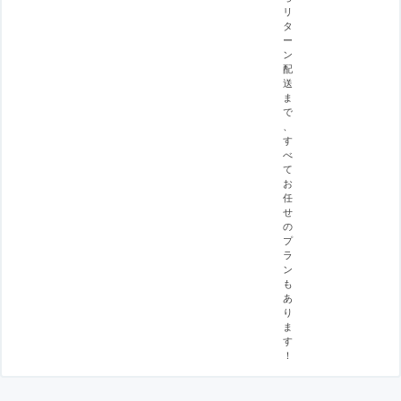
リ
タ
ー
ン
配
送
ま
で
、
す
べ
て
お
任
せ
の
プ
ラ
ン
も
あ
り
ま
す
！