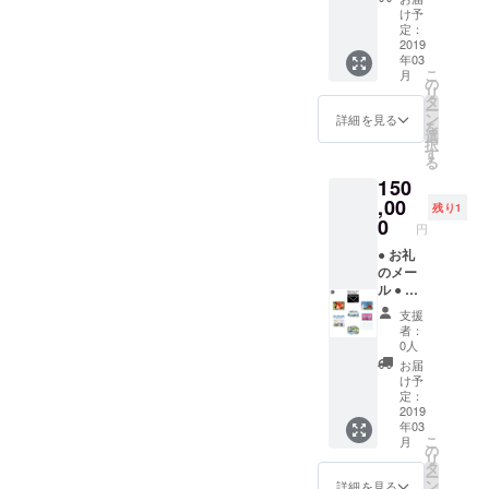
WAY特
ペー
け予
別カレ
ジ）
定：
ンダー
● ハイ
2019
年03
● 10種
ビスカ
こ
月
類の写
スの写
の
リ
真をプ
真集
タ
ー
レゼン
（32
ン
詳細を見る
を
ト
ペー
選
択
ジ） ●
す
る
Facebo
150
okコン
サル
,00
残り1
（通話
0
円
で約1時
間） ●
● お礼
沖縄案
のメー
内（ま
ル ● ハ
るまる2
イビス
支援
日）
カスの
者：
●
写真集
0人
YUNTA
（24
お届
WAY特
ペー
け予
別カレ
ジ）
定：
ンダー
● ハイ
2019
年03
● 10種
ビスカ
こ
月
類の写
スの写
の
リ
真を各2
真集
タ
ー
枚ずつ
（32
ン
詳細を見る