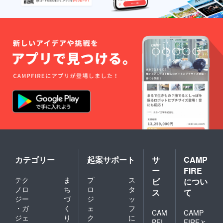
カテゴリー
起案サポート
サ
CAMP
ー
FIRE
テク
ま
プ
ス
ビ
につい
ノロ
ち
ロ
タ
ス
て
ジー
づ
ジ
ッ
・ガ
く
ェ
フ
CAM
CAMP
ジェ
り
ク
に
PFI
FIREと