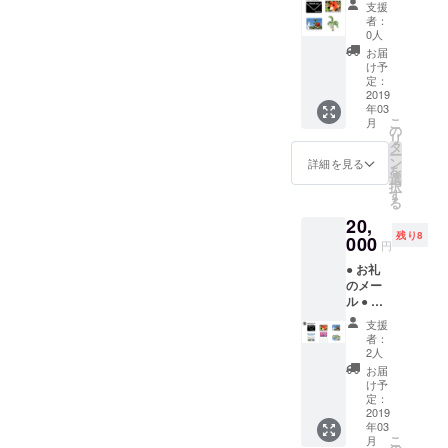
支援
カスの
者：
写真集
0人
（24
お届
ペー
け予
ジ）
定：
● ハイ
2019
年03
ビスカ
こ
月
スの写
の
リ
真集
タ
ー
（32
ン
詳細を見る
を
ペー
選
択
ジ） ●
す
る
トック
20,
リヤシ
残り8
の種子
000
円
30個
● お礼
のメー
ル ● ハ
イビス
支援
カスの
者：
写真集
2人
（24
お届
ペー
け予
ジ）
定：
● ハイ
2019
年03
ビスカ
こ
月
スの写