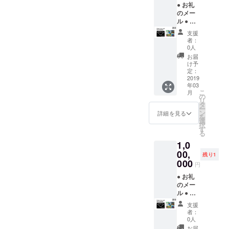
伝える
● お礼
のメー
ル ● 日
本に住
支援
んでい
者：
ればハ
0人
イビス
お届
カスの
け予
写真集
定：
を各2冊
2019
年03
とカレ
こ
月
ンダー2
の
リ
冊を
タ
ー
持っ
ン
詳細を見る
を
て、直
選
択
接
す
る
YUNTA
1,0
WAYが
逢いに
00,
残り1
行き感
000
円
謝の気
持ちを
● お礼
伝える
のメー
ル ● 日
本に住
支援
んでい
者：
ればハ
0人
イビス
お届