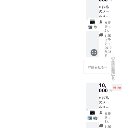
● お礼
のメー
ル ● ハ
イビス
支援
カスの
者：
写真集
2人
（32
お届
ペー
け予
ジ）
定：
● トッ
2019
年03
クリヤ
こ
月
シの種
の
リ
子20個
タ
ー
ン
詳細を見る
を
選
択
す
る
10,
残り9
000
円
● お礼
のメー
ル ● ハ
イビス
支援
カスの
者：
写真集
1人
（32
お届