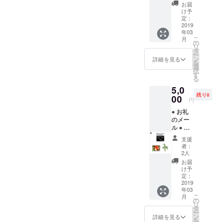
（24
お届
ペー
け予
ジ）
定：
2019
年03
こ
月
の
リ
タ
ー
ン
詳細を見る
を
選
択
す
る
5,0
残り8
00
円
● お礼
のメー
ル ● ハ
イビス
支援
カスの
者：
写真集
2人
（24
お届
ペー
け予
ジ）
定：
● トッ
2019
年03
クリヤ
こ
月
シの種
の
リ
子15個
タ
ー
ン
詳細を見る
を