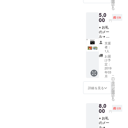
選
択
す
る
5,0
残り9
00
円
● お礼
のメー
ル ● ハ
イビス
支援
カスの
者：
写真集
1人
（24
お届
ペー
け予
ジ）
定：
● 10種
2019
年03
類の写
こ
月
真の中
の
リ
から写
タ
ー
真を2枚
ン
詳細を見る
を
プレゼ
選
択
ント
す
る
8,0
残り5
00
円
● お礼
のメー
ル ● ハ