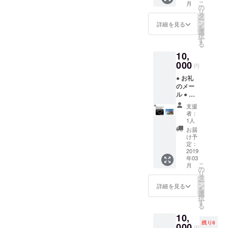
こ
月
の
リ
タ
ー
ン
詳細を見る
を
選
択
す
る
10,
000
円
● お礼
のメー
ル ● ハ
イビス
支援
カスの
者：
写真集
1人
（32
お届
ペー
け予
ジ）
定：
2019
年03
こ
月
の
リ
タ
ー
ン
詳細を見る
を
選
択
す
る
10,
残り8
000
円