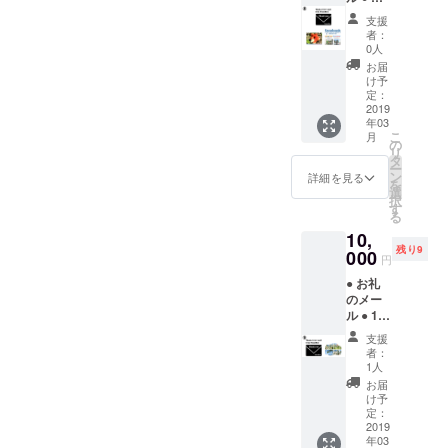
イビス
支援
カスの
者：
写真集
0人
（24
お届
ペー
け予
ジ）
定：
●
2019
年03
Facebo
こ
月
okコン
の
リ
サル
タ
ー
（通話
ン
詳細を見る
を
で約1時
選
択
間）
す
る
10,
残り9
000
円
● お礼
のメー
ル ● 10
種類の
支援
写真の
者：
中から
1人
写真を3
お届
枚プレ
け予
ゼント
定：
2019
年03