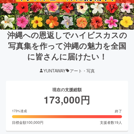
沖縄への恩返しでハイビスカスの
写真集を作って沖縄の魅力を全国
に皆さんに届けたい！
YUNTAWAY
アート・写真
現在の支援総額
173,000
円
終了
173
%達成
目標金額
100,000
円
支援者数
19
人