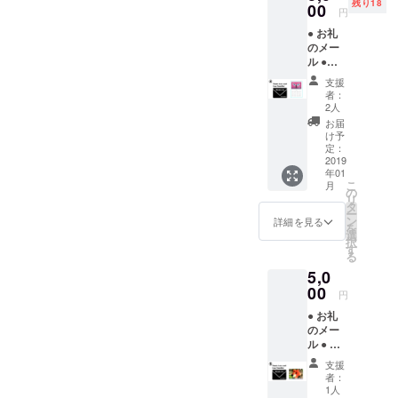
残り18
00
円
● お礼
のメー
ル ●
YUNTA
支援
WAY特
者：
別カレ
2人
ンダー
お届
け予
定：
2019
年01
こ
月
の
リ
タ
ー
ン
詳細を見る
を
選
択
す
る
5,0
00
円
● お礼
のメー
ル ● ハ
イビス
支援
カスの
者：
写真集
1人