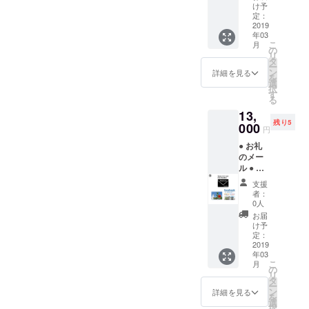
ペー
け予
ジ）
定：
● 10種
2019
年03
類の写
こ
月
真の中
の
リ
から写
タ
ー
真を3枚
ン
詳細を見る
を
プレゼ
選
択
ント
す
る
13,
残り5
000
円
● お礼
のメー
ル ● ハ
イビス
支援
カスの
者：
写真集
0人
（32
お届
ペー
け予
ジ）
定：
●
2019
年03
Facebo
こ
月
okコン
の
リ
サル
タ
ー
（通話
ン
詳細を見る
を
で約1時
選
択