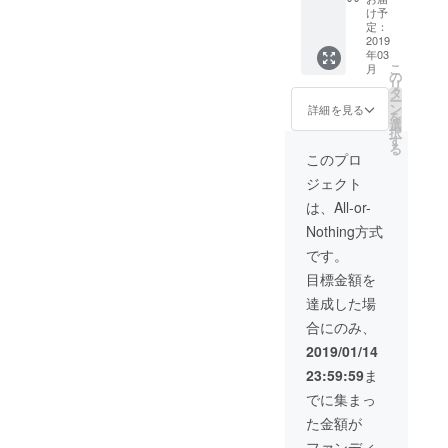
カスの
け予
写真集
定：
を各3冊
2019
年03
とカレ
こ
月
ンダー3
の
リ
冊を
タ
ー
持っ
ン
詳細を見る
を
て、直
選
択
接
す
る
YUNTA
このプロ
WAYが
ジェクト
逢いに
行き感
は、All-or-
謝の気
Nothing方式
持ちを
伝える
です。
目標金額を
達成した場
合にのみ、
2019/01/14
23:59:59
ま
でに集まっ
た金額が
ファンディ