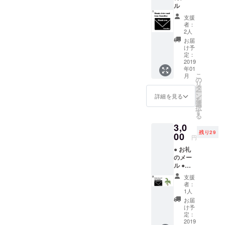
す！
ル
どうぞ宜し
支援
者：
くお願いし
2人
ます。
お届
け予
定：
YUNTAWAY
2019
年01
の沖縄の魅
こ
月
の
力を発信し
リ
タ
ー
続けている
ン
詳細を見る
を
選
SNSも是
択
す
非、ご覧に
る
3,0
なって下さ
残り29
00
い！
円
● お礼
のメー
ル ●
トック
支援
リヤシ
者：
の種子
1人
10個
お届
け予
定：
2019