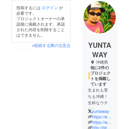
投稿するには
ログイン
が
必要です。
プロジェクトオーナーの承
認後に掲載されます。承認
された内容を削除すること
はできません。
YUNTA
※投稿する際の注意点
WAY
沖縄県
他に2件の
プロジェク
トを掲載し
ています
生まれも育
ちも沖縄！
生粋なウチ
ナン
yuntaway
チュ！！
https://www.facebook.com/yuntaway
比嘉ゆんた
https://www.instagram.com/yuntaway/
http://bit.ly/2J3myP9
こと