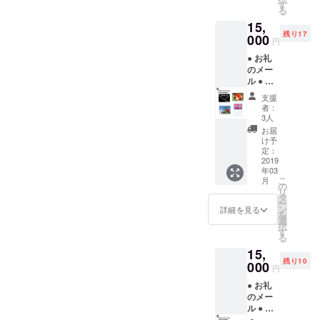
間）
す
る
15,
残り17
000
円
● お礼
のメー
ル ● ハ
イビス
支援
カスの
者：
写真集
3人
（24
お届
ペー
け予
ジ）
定：
● ハイ
2019
年03
ビスカ
こ
月
スの写
の
リ
真集
タ
ー
（32
ン
詳細を見る
を
ペー
選
択
ジ） ●
す
る
YUNTA
15,
WAY特
残り10
別カレ
000
円
ンダー
● お礼
のメー
ル ● ハ
イビス