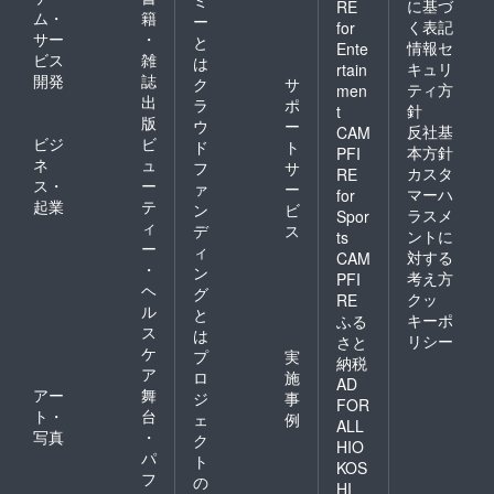
ミ
に基づ
RE
ム・
籍
ー
く表記
for
サー
・
と
情報セ
Ente
ビス
雑
は
キュリ
rtain
開発
誌
ク
サ
ティ方
men
出
ラ
ポ
針
t
版
ウ
ー
反社基
CAM
ビジ
ビ
ド
ト
本方針
PFI
ネ
ュ
フ
サ
カスタ
RE
ス・
ー
ァ
ー
マーハ
for
起業
テ
ン
ビ
ラスメ
Spor
ィ
デ
ス
ントに
ts
ー
ィ
対する
CAM
・
ン
考え方
PFI
ヘ
グ
クッ
RE
ル
と
キーポ
ふる
ス
は
リシー
さと
ケ
プ
実
納税
ア
ロ
施
AD
アー
舞
ジ
事
FOR
ト・
台
ェ
例
ALL
写真
・
ク
HIO
パ
ト
KOS
フ
の
HI