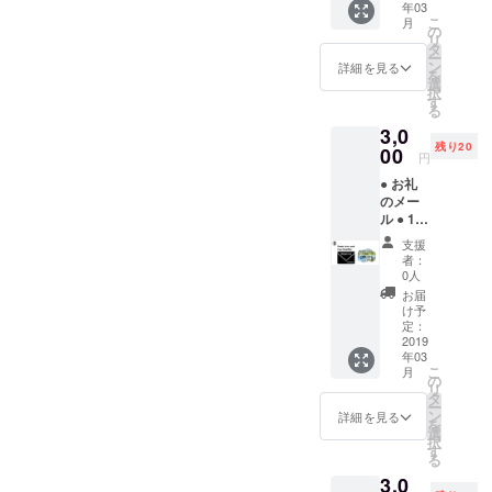
年03
こ
月
の
リ
タ
ー
ン
詳細を見る
を
選
択
す
る
3,0
残り20
00
円
● お礼
のメー
ル ● 10
種類の
支援
写真の
者：
中から
0人
写真を1
お届
枚プレ
け予
ゼント
定：
2019
年03
こ
月
の
リ
タ
ー
ン
詳細を見る
を
選
択
す
る
3,0