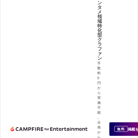
ン
タ
メ
領
域
特
化
型
ク
ラ
フ
ァ
ン
手
数
料
0
円
か
ら
実
施
可
能
。
企
画
掲載
無料
か
ら