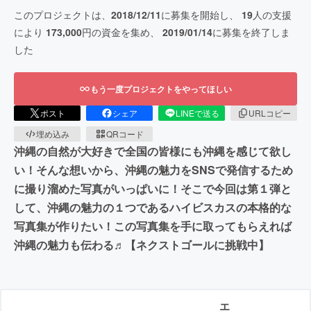
このプロジェクトは、
2018/12/11
に募集を開始し、
19
人の支援
により
173,000
円の資金を集め、
2019/01/14
に募集を終了しま
した
もう一度プロジェクトをやってほしい
ポスト
シェア
LINEで送る
URLコピー
埋め込み
QRコード
沖縄の自然が大好きで全国の皆様にも沖縄を感じて欲し
い！そんな想いから、沖縄の魅力をSNSで発信するため
に撮り溜めた写真がいっぱいに！そこで今回は第１弾と
して、沖縄の魅力の１つであるハイビスカスの本格的な
写真集が作りたい！この写真集を手に取ってもらえれば
沖縄の魅力も伝わる♬【ネクストゴールに挑戦中】
エ