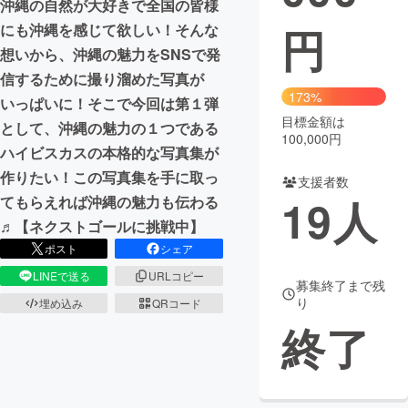
沖縄の自然が大好きで全国の皆様
円
にも沖縄を感じて欲しい！そんな
まちづくり・地域活性化
想いから、沖縄の魅力をSNSで発
信するために撮り溜めた写真が
CAMPFIRE for Social Good
CAMPFIRE Creation
173%
いっぱいに！そこで今回は第１弾
CAMPFIREふるさと納税
machi-ya
コミュニティ
目標金額は
として、沖縄の魅力の１つである
100,000円
ハイビスカスの本格的な写真集が
作りたい！この写真集を手に取っ
支援者数
19
人
てもらえれば沖縄の魅力も伝わる
♬【ネクストゴールに挑戦中】
ポスト
シェア
LINEで送る
URLコピー
募集終了まで残
り
埋め込み
QRコード
終了