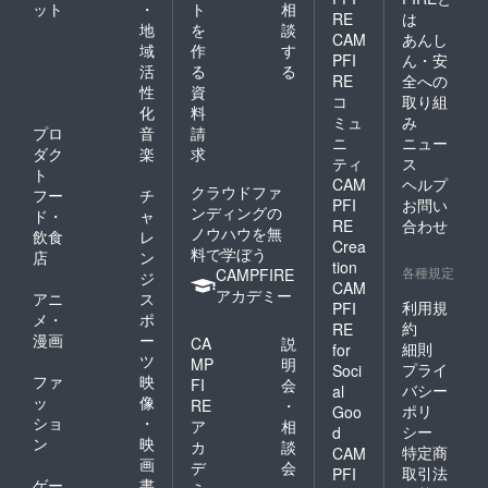
ット
・
ト
相
RE
は
地
を
談
CAM
あんし
域
作
す
PFI
ん・安
活
る
る
RE
全への
性
資
コ
取り組
化
料
ミュ
み
プロ
音
請
ニ
ニュー
ダク
楽
求
ティ
ス
ト
CAM
ヘルプ
クラウドファ
フー
チ
PFI
お問い
ンディングの
ド・
ャ
RE
合わせ
ノウハウを無
飲食
レ
Crea
料で学ぼう
店
ン
tion
各種規定
CAMPFIRE
ジ
CAM
アカデミー
アニ
ス
利用規
PFI
メ・
ポ
約
RE
漫画
ー
CA
説
細則
for
ツ
MP
明
プライ
Soci
ファ
映
FI
会
バシー
al
ッ
像
RE
・
ポリ
Goo
ショ
・
ア
相
シー
d
ン
映
カ
談
特定商
CAM
画
デ
会
取引法
PFI
ゲー
書