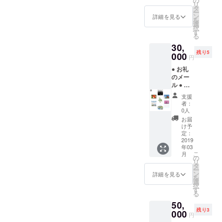
の
リ
真集
タ
ー
（32
ン
詳細を見る
を
ペー
選
択
ジ） ●
す
る
Facebo
30,
okコン
残り5
サル
000
円
（通話
● お礼
で約1時
のメー
間）
ル ● ハ
●
イビス
YUNTA
支援
カスの
WAY特
者：
写真集
別カレ
0人
（24
ンダー
お届
ペー
● 10種
け予
ジ）
類の写
定：
● ハイ
2019
真の中
年03
ビスカ
から写
こ
月
スの写
真を5枚
の
リ
真集
プレゼ
タ
ー
（32
ント
ン
詳細を見る
を
ペー
選
択
ジ）
す
る
●Faceb
50,
ookコン
残り3
サル
000
円
（通話