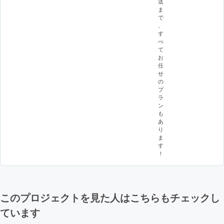
送
ま
で
、
す
べ
て
お
任
せ
の
プ
ラ
ン
も
あ
り
ま
す
！
このプロジェクトを見た人はこちらもチェックし
ています