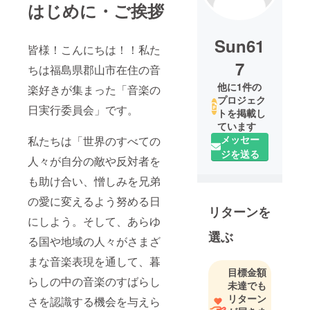
はじめに・ご挨拶
Sun61
皆様！こんにちは！！私た
7
ちは福島県郡山市在住の音
他に1件の
楽好きが集まった「音楽の
プロジェク
日実行委員会」です。
トを掲載し
ています
メッセー
私たちは「世界のすべての
ジを送る
人々が自分の敵や反対者を
も助け合い、憎しみを兄弟
の愛に変えるよう努める日
リターンを
にしよう。そして、あらゆ
選ぶ
る国や地域の人々がさまざ
まな音楽表現を通して、暮
目標金額
らしの中の音楽のすばらし
未達でも
リターン
さを認識する機会を与えら