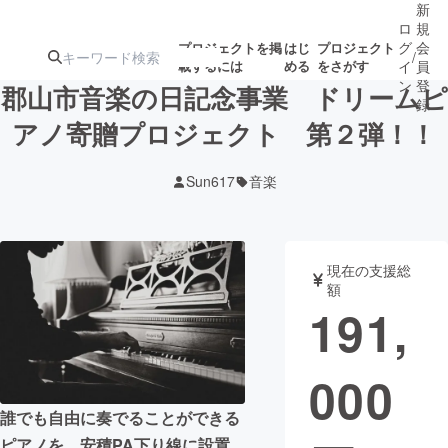
新
ロ
規
グ
会
プロジェクトを掲
はじ
プロジェクト
/
載するには
める
をさがす
イ
員
ン
登
郡山市音楽の日記念事業 ドリームピ
録
アノ寄贈プロジェクト 第２弾！！
人気のプロ
注目のリ
注目の新着プロ
募集終了が近いプ
もうすぐ公開
Sun617
音楽
ジェクト
ターン
ジェクト
ロジェクト
されます
アート・写真
音楽
現在の支援総
額
191,
テクノロジー・ガジェット
ゲーム・サ
000
映像・映画
書籍・雑誌
誰でも自由に奏でることができる
ビジネス・起業
チャレンジ
ピアノを、安積PA下り線に設置