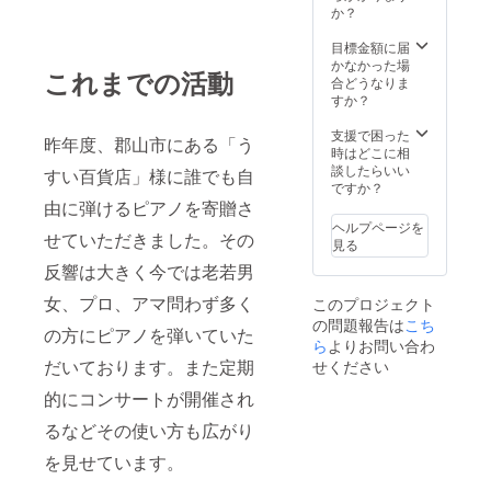
か？
目標金額に届
かなかった場
これまでの活動
合どうなりま
すか？
支援で困った
昨年度、郡山市にある「う
時はどこに相
談したらいい
すい百貨店」様に誰でも自
ですか？
由に弾けるピアノを寄贈さ
ヘルプページを
せていただきました。その
見る
反響は大きく今では老若男
女、プロ、アマ問わず多く
このプロジェクト
の問題報告は
こち
の方にピアノを弾いていた
ら
よりお問い合わ
だいております。また定期
せください
的にコンサートが開催され
るなどその使い方も広がり
を見せています。