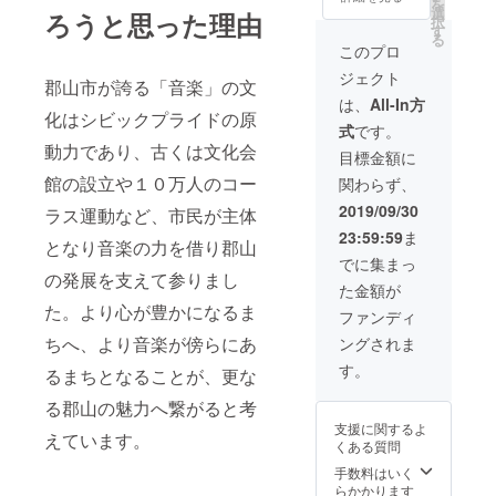
を
選
カー・標識
ろうと思った理由
択
す
車】) ・
る
NEXCO限定グッ
このプロ
ズB(①ぬいぐる
ジェクト
郡山市が誇る「音楽」の文
み ②ＬＥＤラ
イト付リフレク
は、
All-In方
化はシビックプライドの原
ター ③マナー
式
です。
ブック) ・ピアノ
動力であり、古くは文化会
寄贈式での演奏
目標金額に
権 ・除幕式参加
館の設立や１０万人のコー
関わらず、
権 ・協賛ボード
名入れ(大)
2019/09/30
ラス運動など、市民が主体
23:59:59
ま
となり音楽の力を借り郡山
でに集まっ
の発展を支えて参りまし
た金額が
た。より心が豊かになるま
ファンディ
ちへ、より音楽が傍らにあ
ングされま
す。
るまちとなることが、更な
る郡山の魅力へ繋がると考
支援に関するよ
えています。
くある質問
手数料はいく
らかかります