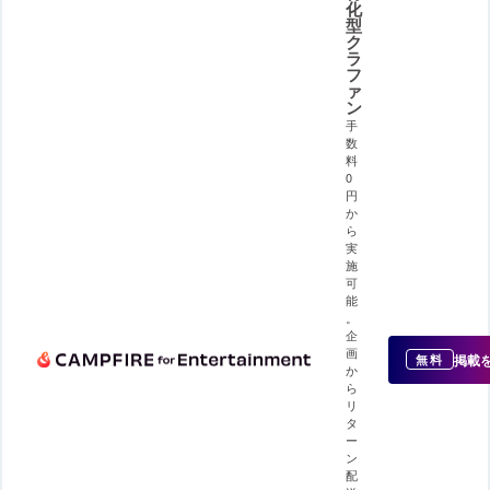
化
型
ク
ラ
フ
ァ
ン
手
数
料
0
円
か
ら
実
施
可
能
。
企
画
掲載
無料
か
ら
リ
タ
ー
ン
配