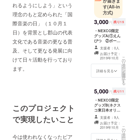
が届きま
れるようにしよう」という
す
(All-in
方式)
理念のもと定められた「国
3,000
際音楽の日」（１０月１
円
残り15
・NEXCO限定
日）を背景とし郡山の代表
グッズA(①えん
文化である音楽の更なる普
ぴつ ②ボール
ペン ③Ｂ５
支援者：0人
及、そして更なる発展に向
ノート ④クリ
お届け予定：
アファイル ⑤
こ
2019年10月
けて日々活動を行っており
の
メモ帳 ⑥ペー
リ
タ
パークラフト
ます。
ー
ン
【道路パト
詳細を見る
を
選
カー・標識車】)
択
す
・協賛ボード名
る
入れ(小)
5,000
円
残り11
・NEXCO限定
グッズB(ネクス
このプロジェクト
コ東日本オリジ
ナルキャラク
で実現したいこと
支援者：9人
ター「マナー
お届け予定：
ティ」①ぬいぐ
こ
2019年10月
の
るみ ②ＬＥＤ
リ
タ
ライト付リフレ
今は使われなくなったピア
ー
ン
詳細を見る