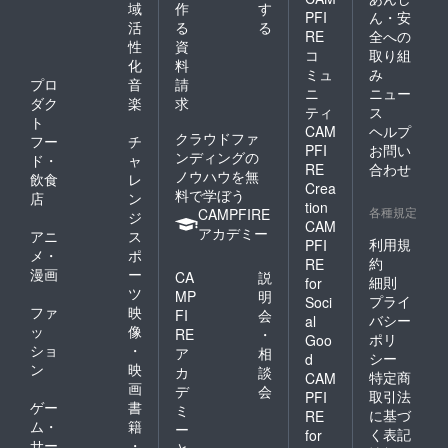
域
作
す
PFI
ん・安
活
る
る
RE
全への
性
資
コ
取り組
化
料
ミュ
み
プロ
音
請
ニ
ニュー
ダク
楽
求
ティ
ス
ト
CAM
ヘルプ
クラウドファ
フー
チ
PFI
お問い
ンディングの
ド・
ャ
RE
合わせ
ノウハウを無
飲食
レ
Crea
料で学ぼう
店
ン
tion
各種規定
CAMPFIRE
ジ
CAM
アカデミー
アニ
ス
利用規
PFI
メ・
ポ
約
RE
漫画
ー
CA
説
細則
for
ツ
MP
明
プライ
Soci
ファ
映
FI
会
バシー
al
ッ
像
RE
・
ポリ
Goo
ショ
・
ア
相
シー
d
ン
映
カ
談
特定商
CAM
画
デ
会
取引法
PFI
ゲー
書
ミ
に基づ
RE
ム・
籍
ー
く表記
for
サー
・
と