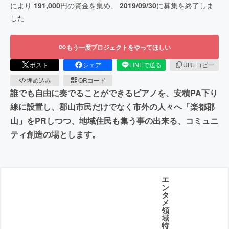
により
191,000
円の資金を集め、
2019/09/30
に募集を終了しま
した
もう一度プロジェクトをやってほしい
ポスト
シェア
LINEで送る
URLコピー
埋め込み
QRコード
誰でも自由に奏でることができるピアノを、安積PA下り
線に設置し、郡山市民だけでなく市外の人々へ「楽都郡
山」をPRしつつ、地域住民も集う事の出来る、コミュニ
ティ創造の場とします。
エ
ン
タ
メ
領
域
特