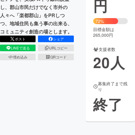
円
し、郡山市民だけでなく市外の
まちづくり・地域活性化
人々へ「楽都郡山」をPRしつ
72%
つ、地域住民も集う事の出来る、
目標金額は
CAMPFIRE for Social Good
CAMPFIRE Creation
コミュニティ創造の場とします。
265,000円
CAMPFIREふるさと納税
machi-ya
コミュニティ
ポスト
シェア
LINEで送る
URLコピー
支援者数
20
人
埋め込み
QRコード
募集終了まで残
り
終了