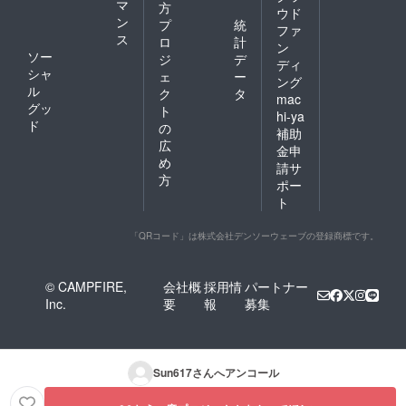
マ
方
ウド
ン
プ
統
ファ
ス
ロ
計
ン
ソー
ジ
デ
ディ
シャ
ェ
ー
ング
ル
ク
タ
mac
グッ
ト
hi-ya
ド
の
補助
広
金申
め
請サ
方
ポー
ト
「QRコード」は株式会社デンソーウェーブの登録商標です。
© CAMPFIRE,
会社概
採用情
パートナー
Inc.
要
報
募集
Sun617
さんへアンコール