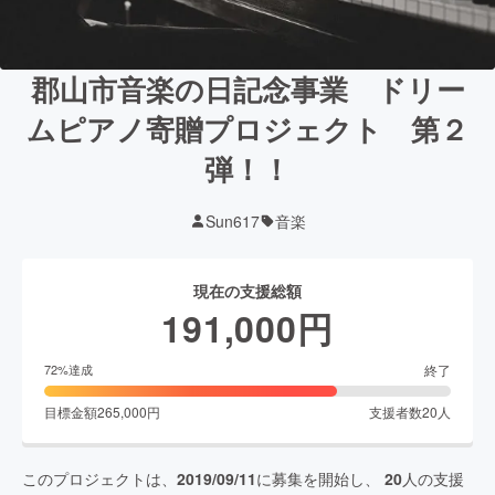
郡山市音楽の日記念事業 ドリー
ムピアノ寄贈プロジェクト 第２
弾！！
Sun617
音楽
現在の支援総額
191,000
円
終了
72
%達成
目標金額
265,000
円
支援者数
20
人
このプロジェクトは、
2019/09/11
に募集を開始し、
20
人の支援