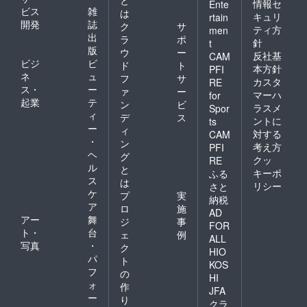
情報セ
Ente
ビス
雑
は
キュリ
rtain
開発
誌
ク
サ
ティ方
men
出
ラ
ポ
針
t
版
ウ
ー
反社基
CAM
ビジ
ビ
ド
ト
本方針
PFI
ネ
ュ
フ
サ
カスタ
RE
ス・
ー
ァ
ー
マーハ
for
起業
テ
ン
ビ
ラスメ
Spor
ィ
デ
ス
ントに
ts
ー
ィ
対する
CAM
・
ン
考え方
PFI
ヘ
グ
クッ
RE
ル
と
キーポ
ふる
ス
は
リシー
さと
ケ
プ
実
納税
ア
ロ
施
AD
アー
舞
ジ
事
FOR
ト・
台
ェ
例
ALL
写真
・
ク
HIO
パ
ト
KOS
フ
の
HI
ォ
作
JFA
ー
り
クラ