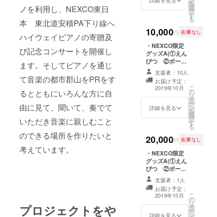
クター ③マ
を
選
ノを利用し、NEXCO東日
ナーブック) ・協
択
す
賛ボード名入れ
る
本 東北道安積PA下り線へ
(中)
10,000
円
在庫なし
ハイウェイピアノの寄贈及
・NEXCO限定
び記念コンサートを開催し
グッズA(①えん
ぴつ ②ボール
ます。そしてピアノを通じ
ペン ③Ｂ５
支援者：10人
ノート ④クリ
て音楽の都市郡山をPRをす
お届け予定：
アファイル ⑤
こ
2019年10月
の
るとともにいろんな方に自
メモ帳 ⑥ペー
リ
タ
パークラフト
ー
由に見て、聞いて、奏でて
ン
【道路パト
詳細を見る
を
選
カー・標識
択
いただき音楽に親しむこと
す
車】) ・
る
NEXCO限定グッ
のできる場所を作りたいと
20,000
ズB(①ぬいぐる
円
在庫なし
み ②ＬＥＤラ
考えています。
・NEXCO限定
イト付リフレク
グッズA(①えん
ター ③マナー
ぴつ ②ボール
ブック) ・除幕式
ペン ③Ｂ５
参加権 ・協賛
支援者：1人
ノート ④クリ
ボード名入れ
お届け予定：
アファイル ⑤
(大)
こ
2019年10月
の
メモ帳 ⑥ペー
リ
プロジェクトをや
タ
パークラフト
ー
ン
【道路パト
詳細を見る