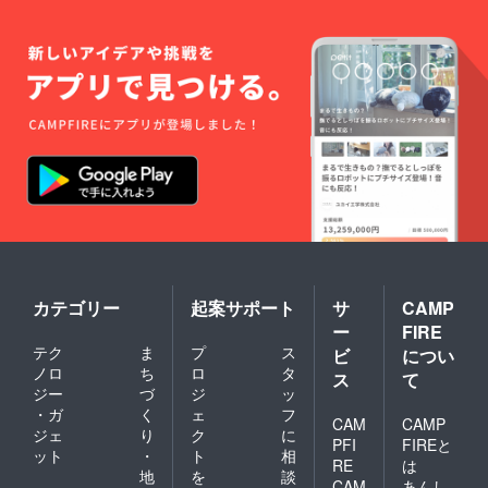
カテゴリー
起案サポート
サ
CAMP
ー
FIRE
テク
ま
プ
ス
ビ
につい
ノロ
ち
ロ
タ
ス
て
ジー
づ
ジ
ッ
・ガ
く
ェ
フ
CAM
CAMP
ジェ
り
ク
に
PFI
FIREと
ット
・
ト
相
RE
は
地
を
談
CAM
あんし