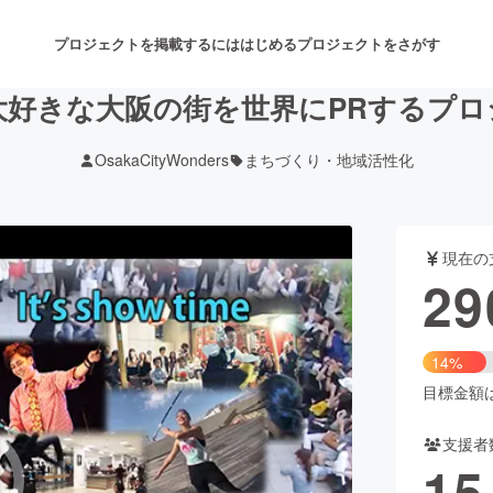
プロジェクトを掲載するには
はじめる
プロジェクトをさがす
大好きな大阪の街を世界にPRするプロ
OsakaCityWonders
まちづくり・地域活性化
注目のリターン
注目の新着プロジェクト
募集終了が近いプロジェクト
も
現在の
音楽
舞台・パフォーマンス
29
ゲーム・サービス開発
フード・飲食店
14%
書籍・雑誌出版
アニメ・漫画
目標金額は2
支援者
チャレンジ
ビューティー・ヘルスケ
15