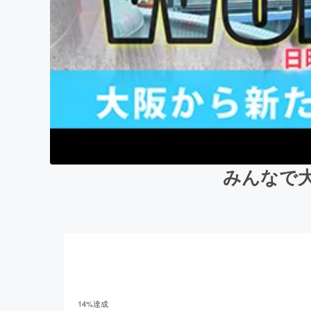
みんなで
14
%達成