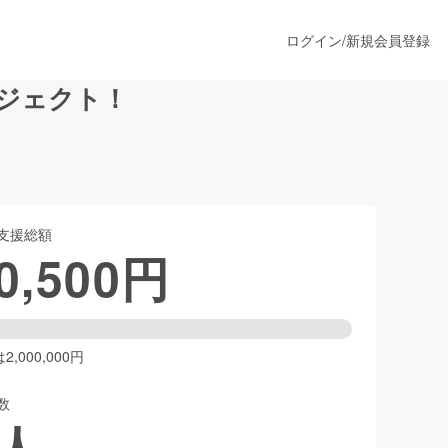
ログイン
/
新規会員登録
ジェクト！
うすぐ公開されます
支援総額
プロダクト
0,500
円
ファッション
スポーツ
,000,000円
数
ア
ソーシャルグッド
人