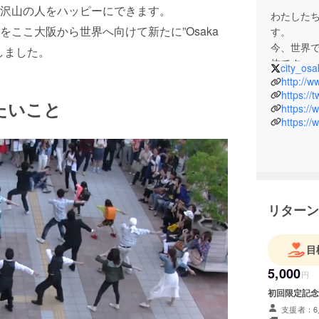
沢山の人をハッピーにできます。
わたしたち
ここ大阪から世界へ向けて新たに”Osaka
す。
今、世界で
トしました。
体です。
city_osa
2013年
http://w
ズプロポ
https://
たいこと
https://
ラッシュ
https:/
テレビメ
山の海外
ライズプ
ダンスや
ハッピー
リターン
そして、
ら世界へ向け
目
クトがス
5,000
円
初回限定記念
支援者：6