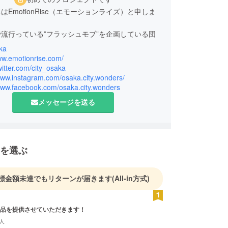
はEmotionRise（エモーションライズ）と申しま
流行っている”フラッシュモブ”を企画している団
ka
より、日本でフラッシュモブをスタートさせサプライ
ww.emotionrise.com/
ーズでの企画、そして日本で初めて結婚式でのフ
twitter.com/city_osaka
www.instagram.com/osaka.city.wonders/
モブを企画実施したパイオニアと言われています。
/www.facebook.com/osaka.city.wonders
ディアや国外からの依頼も多く（特にアジア圏）沢
の方が日本、大阪へ旅行に来られる中、多くのサプ
メッセージを送る
ロポーズなどの実施を行ってきました。
パフォーマンスは言葉が通じなくとも沢山の人を
にできます。
を選ぶ
より沢山の方々に楽しんでもらえる事をここ大阪か
て新たに”Osaka City Wonders"としたプロジェ
標金額未達でもリターンが届きます
(All-in方式)
タートしました。
品を提供させていただきます！
人