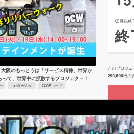
募集終
CAMPFIRE for Social Good
CAMPFIRE Creation
終
CAMPFIREふるさと納税
machi-ya
コミュニティ
このプロジェ
！大阪のもっとうは「サービス精神」世界か
290,500
円の
らって、世界中に拡散するプロジェクト！
ピー
埋め込み
QRコード