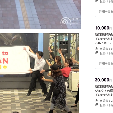
お届け予定
詳細を見
10,000
円
初回限定記念品
ていただきます。 Tシャツについて 「ご希望の品
ス)S・M・
していただき
支援者：5
お届け予定
詳細を見
30,000
円
初回限定記念品
ジェクトの様
ていただきます。 Tシャツについて 「ご希望の品
ス)S・M・
支援者：2
していただき
お届け予定