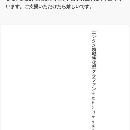
います。ご支援いただけたら嬉しいです。
エ
ン
タ
メ
領
域
特
化
型
ク
ラ
フ
ァ
ン
手
数
料
0
円
か
ら
実