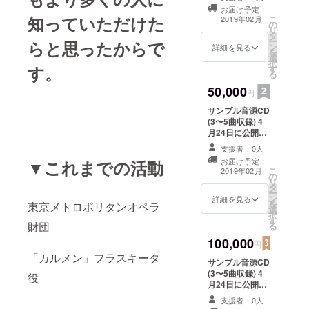
「こうもり」の
お届け予定：
チケットを半額
知っていただけた
こ
2019年02月
の
で提供致しま
リ
タ
す。
ー
らと思ったからで
ン
詳細を見る
を
選
択
す。
す
る
50,000
円
サンプル音源CD
(3〜5曲収録) 4
月24日に公開予
定のオペレッタ
支援者：0人
「こうもり」の
お届け予定：
▼これまでの活動
チケットを提供
こ
2019年02月
の
致します。 お電
リ
タ
話で直接お礼を
ー
ン
言わせて下さ
詳細を見る
を
東京メトロポリタンオペラ
選
い。 お電話は非
択
す
通知でおかけい
財団
る
たします。
100,000
円
「カルメン」フラスキータ
サンプル音源CD
(3〜5曲収録) 4
役
月24日に公開予
定のオペレッタ
支援者：0人
「こうもり」の