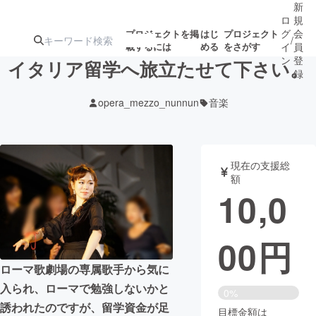
新
ロ
規
グ
会
プロジェクトを掲
はじ
プロジェクト
/
載するには
める
をさがす
イ
員
ン
登
イタリア留学へ旅立たせて下さい。
録
opera_mezzo_nunnun
音楽
人気のプロ
注目のリ
注目の新着プロ
募集終了が近いプ
もうすぐ公開
ジェクト
ターン
ジェクト
ロジェクト
されます
現在の支援総
額
アート・写真
音楽
10,0
テクノロジー・ガジェット
ゲーム・サ
00
円
映像・映画
書籍・雑誌
ローマ歌劇場の専属歌手から気に
入られ、ローマで勉強しないかと
0%
ビジネス・起業
チャレンジ
誘われたのですが、留学資金が足
目標金額は