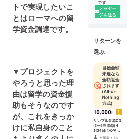
です
トで実現したいこ
メッセー
ジを送る
とはローマへの留
学資金調達です。
リターンを
選ぶ
目標金額
▼プロジェクトを
未達なら
全額返金
やろうと思った理
されます
(All-or-
由は留学の資金援
Nothing
助もそうなのです
方式)
10,000
円
が、これをきっか
サンプル音源CD
けに私自身のこと
(3〜5曲収録) 4
月24日に公開予
定のオペレッタ
もより多くの人に
支援者：1人