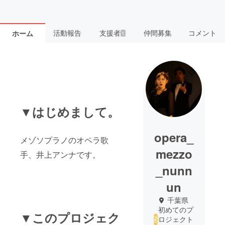
活動報告
支援者
仲間募集
コメント
ホーム
1
▼はじめまして。
opera_
メゾソプラノのオペラ歌
mezzo
手、井上アンナです。
_nunn
un
千葉県
初めてのプ
▼このプロジェク
ロジェクト