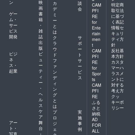
ン
映
カ
談
特定商
CAM
画
デ
会
取引法
PFI
ゲー
書
ミ
に基づ
RE
ム・
籍
ー
く表記
for
サー
・
と
情報セ
Ente
ビス
雑
は
キュリ
rtain
開発
誌
ク
サ
ティ方
men
出
ラ
ポ
針
t
版
ウ
ー
反社基
CAM
ビジ
ビ
ド
ト
本方針
PFI
ネ
ュ
フ
サ
カスタ
RE
ス・
ー
ァ
ー
マーハ
for
起業
テ
ン
ビ
ラスメ
Spor
ィ
デ
ス
ントに
ts
ー
ィ
対する
CAM
・
ン
考え方
PFI
ヘ
グ
クッ
RE
ル
と
キーポ
ふる
ス
は
リシー
さと
ケ
プ
実
納税
ア
ロ
施
AD
アー
舞
ジ
事
FOR
ト・
台
ェ
例
ALL
写真
・
ク