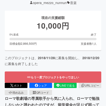
opera_mezzo_nunnun
音楽
現在の支援総額
10,000
円
終了
0
%達成
目標金額
2,866,500
円
支援者数
1
人
このプロジェクトは、
2018/11/28
に募集を開始し、
2018/12/20
に募集を終了しました
もう一度プロジェクトをやってほしい
ポスト
シェア
LINEで送る
URLコピー
埋め込み
QRコード
ローマ歌劇場の専属歌手から気に入られ、ローマで勉強
しないかと誘われたのですが、留学資金が足りず困って