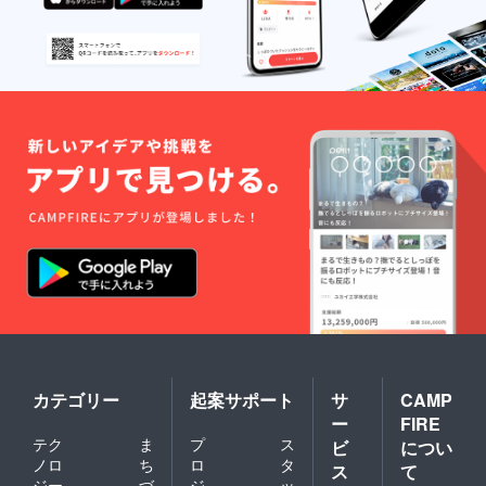
カテゴリー
起案サポート
サ
CAMP
ー
FIRE
テク
ま
プ
ス
ビ
につい
ノロ
ち
ロ
タ
ス
て
ジー
づ
ジ
ッ