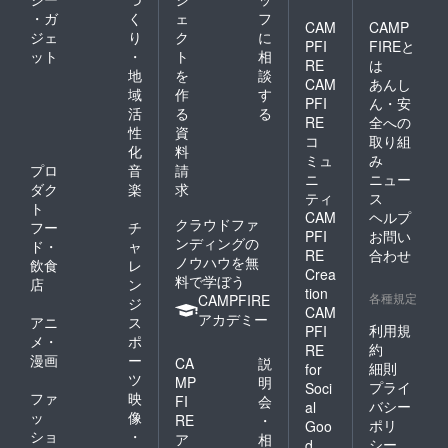
・ガ
く
ェ
フ
CAM
CAMP
ジェ
り
ク
に
PFI
FIREと
ット
・
ト
相
RE
は
地
を
談
CAM
あんし
域
作
す
PFI
ん・安
活
る
る
RE
全への
性
資
コ
取り組
化
料
ミュ
み
プロ
音
請
ニ
ニュー
ダク
楽
求
ティ
ス
ト
CAM
ヘルプ
クラウドファ
フー
チ
PFI
お問い
ンディングの
ド・
ャ
RE
合わせ
ノウハウを無
飲食
レ
Crea
料で学ぼう
店
ン
tion
各種規定
CAMPFIRE
ジ
CAM
アカデミー
アニ
ス
利用規
PFI
メ・
ポ
約
RE
漫画
ー
CA
説
細則
for
ツ
MP
明
プライ
Soci
ファ
映
FI
会
バシー
al
ッ
像
RE
・
ポリ
Goo
ショ
・
ア
相
シー
d