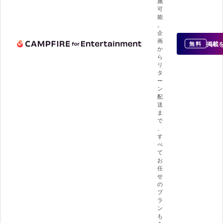
施
可
能
。
企
画
掲載
無料
か
ら
リ
タ
ー
ン
配
送
ま
で
、
す
べ
て
お
任
せ
の
プ
ラ
ン
も