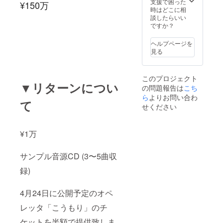
支援で困った
¥150万
時はどこに相
談したらいい
ですか？
ヘルプページを
見る
このプロジェクト
▼リターンについ
の問題報告は
こち
ら
よりお問い合わ
て
せください
¥1万
サンプル音源CD (3〜5曲収
録)
4月24日に公開予定のオペ
レッタ「こうもり」のチ
ケットを半額で提供致しま