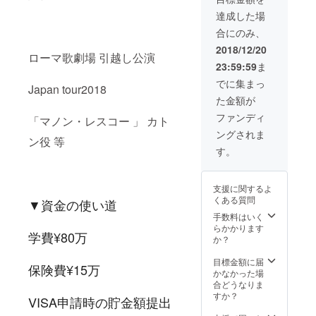
達成した場
合にのみ、
2018/12/20
ローマ歌劇場 引越し公演
23:59:59
ま
でに集まっ
Japan tour2018
た金額が
ファンディ
「マノン・レスコー 」 カト
ングされま
ン役 等
す。
支援に関するよ
くある質問
▼資金の使い道
手数料はいく
らかかります
学費¥80万
か？
目標金額に届
保険費¥15万
かなかった場
合どうなりま
すか？
VISA申請時の貯金額提出