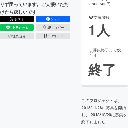
2,866,500円
りず困っています。ご支援いただ
まちづくり・地域活性化
けたら嬉しいです。
支援者数
ポスト
シェア
1
人
LINEで送る
URLコピー
CAMPFIRE for Social Good
CAMPFIRE Creation
埋め込み
QRコード
CAMPFIREふるさと納税
machi-ya
コミュニティ
募集終了まで残
り
終了
このプロジェクトは、
2018/11/28
に募集を開始
し、
2018/12/20
に募集を
終了しました