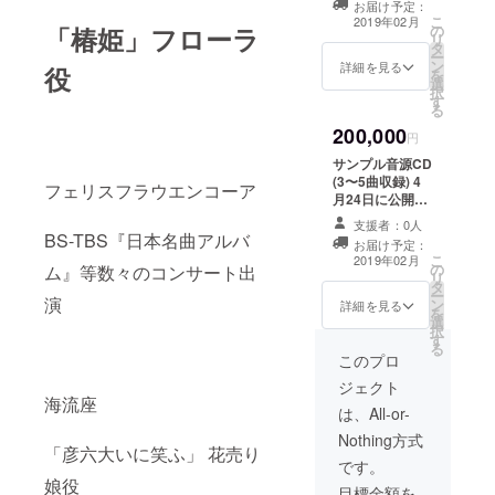
お届け予定：
チケットを提供
こ
2019年02月
「椿姫」フローラ
の
致します。 直接
リ
タ
お会いしてお礼
ー
ン
を言わせて下さ
詳細を見る
役
を
選
い。
択
す
る
200,000
円
サンプル音源CD
(3〜5曲収録) 4
フェリスフラウエンコーア
月24日に公開予
定のオペレッタ
支援者：0人
「こうもり」の
BS-TBS『日本名曲アルバ
お届け予定：
チケットを提供
こ
2019年02月
の
ム』等数々のコンサート出
致します。 ご希
リ
タ
望であればご自
ー
演
ン
宅等で演奏会を
詳細を見る
を
選
致します。
択
す
る
このプロ
ジェクト
海流座
は、All-or-
Nothing方式
「彦六大いに笑ふ」 花売り
です。
娘役
目標金額を