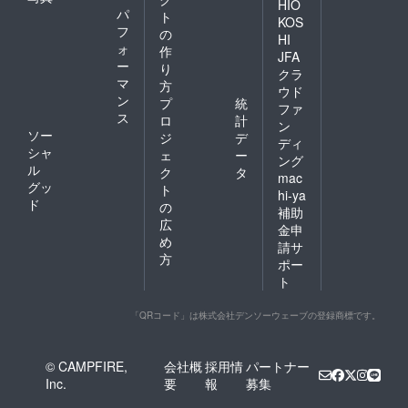
HIO
パ
ト
KOS
フ
の
HI
ォ
作
JFA
ー
り
クラ
マ
方
ウド
ン
プ
統
ファ
ス
ロ
計
ン
ソー
ジ
デ
ディ
シャ
ェ
ー
ング
ル
ク
タ
mac
グッ
ト
hi-ya
ド
の
補助
広
金申
め
請サ
方
ポー
ト
「QRコード」は株式会社デンソーウェーブの登録商標です。
© CAMPFIRE,
会社概
採用情
パートナー
Inc.
要
報
募集