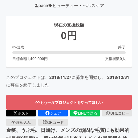
pace
ビューティー・ヘルスケア
現在の支援総額
0
円
終了
0
%達成
目標金額
1,400,000
円
支援者数
0
人
このプロジェクトは、
2018/11/27
に募集を開始し、
2018/12/31
に募集を終了しました
もう一度プロジェクトをやってほしい
ポスト
シェア
LINEで送る
URLコピー
埋め込み
QRコード
金髪、うぶ毛、日焼け、メンズの頑固な毛質にも効果的