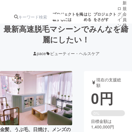
新
ロ
規
グ
会
プロジェクトを掲
はじ
プロジェクト
/
載するには
める
をさがす
イ
員
ン
登
最新高速脱毛マシーンでみんなを綺
録
麗にしたい！
人気のプロ
注目のリ
注目の新着プロ
募集終了が近いプ
もうすぐ公開
pace
ビューティー・ヘルスケア
ジェクト
ターン
ジェクト
ロジェクト
されます
アート・写真
音楽
現在の支援総
額
0
円
テクノロジー・ガジェット
ゲーム・サ
映像・映画
書籍・雑誌
0%
目標金額は
1,400,000円
ビジネス・起業
チャレンジ
金髪、うぶ毛、日焼け、メンズの