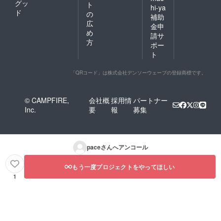
グッ
ト
hi-ya
ド
の
補助
広
金申
め
請サ
方
ポー
ト
「QRコード」は株式会社デンソーウェーブの登録商標です。
© CAMPFIRE,
会社概
採用情
パートナー
Inc.
要
報
募集
pace
さんへアンコール
もう一度プロジェクトをやってほしい
1