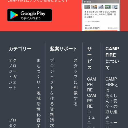
カテゴリー
起案サポート
サ
CAMP
ー
FIRE
テク
ま
プ
ス
ビ
につい
ノロ
ち
ロ
タ
ス
て
ジー
づ
ジ
ッ
・ガ
く
ェ
フ
CAM
CAMP
ジェ
り
ク
に
PFI
FIREと
ット
・
ト
相
RE
は
地
を
談
CAM
あんし
域
作
す
PFI
ん・安
活
る
る
RE
全への
性
資
コ
取り組
化
料
ミュ
み
プロ
音
請
ニ
ニュー
ダク
楽
求
ティ
ス