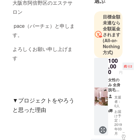
選ぶ
大阪市阿倍野区のエステサ
ロン
目標金額
未達なら
pace（パーチェ）と申しま
全額返金
す。
されます
(All-or-
Nothing
よろしくお願い申し上げま
方式)
す
100
,00
残り2
0
円
女性の
み 全身
脱毛＋
顔 or
支援
▼プロジェクトをやろう
VIOどち
者：
らか
0人
と思った理由
チョイ
お届
ス 大手
け予
5社のレ
定：
ディー
2019
年03
ス全身
こ
月
脱毛の
の
リ
平均価