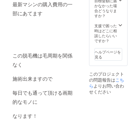
目標金額に届
最新マシンの購入費用の一
かなかった場
合どうなりま
部にあてます
すか？
支援で困った
時はどこに相
談したらいい
ですか？
ヘルプページを
この脱毛機は毛周期を関係
見る
なく
このプロジェクト
施術出来ますので
の問題報告は
こち
ら
よりお問い合わ
せください
毎日でも通って頂ける画期
的なモノに
なります！