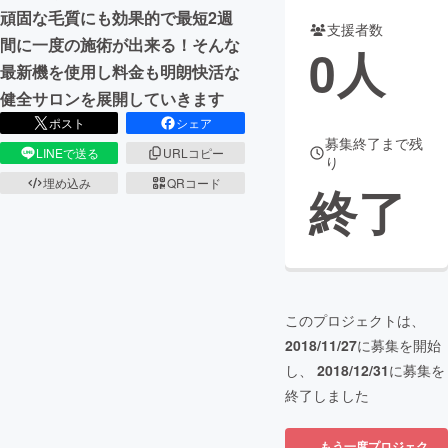
頑固な毛質にも効果的で最短2週
支援者数
まちづくり・地域活性化
間に一度の施術が出来る！そんな
0
人
最新機を使用し料金も明朗快活な
健全サロンを展開していきます
CAMPFIRE for Social Good
CAMPFIRE Creation
ポスト
シェア
CAMPFIREふるさと納税
machi-ya
コミュニティ
募集終了まで残
LINEで送る
URLコピー
り
埋め込み
QRコード
終了
このプロジェクトは、
2018/11/27
に募集を開始
し、
2018/12/31
に募集を
終了しました
もう一度プロジェク