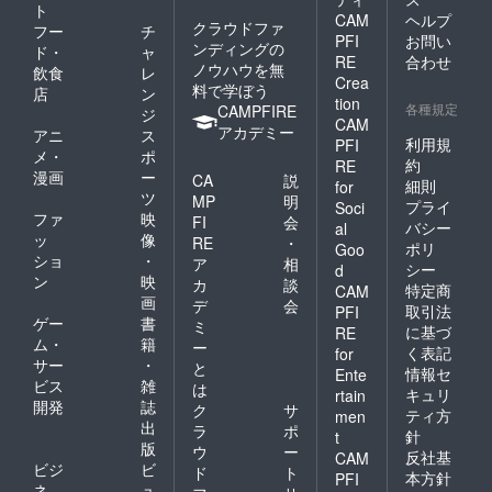
ト
CAM
ヘルプ
クラウドファ
フー
チ
PFI
お問い
ンディングの
ド・
ャ
RE
合わせ
ノウハウを無
飲食
レ
Crea
料で学ぼう
店
ン
tion
各種規定
CAMPFIRE
ジ
CAM
アカデミー
アニ
ス
利用規
PFI
メ・
ポ
約
RE
漫画
ー
CA
説
細則
for
ツ
MP
明
プライ
Soci
ファ
映
FI
会
バシー
al
ッ
像
RE
・
ポリ
Goo
ショ
・
ア
相
シー
d
ン
映
カ
談
特定商
CAM
画
デ
会
取引法
PFI
ゲー
書
ミ
に基づ
RE
ム・
籍
ー
く表記
for
サー
・
と
情報セ
Ente
ビス
雑
は
キュリ
rtain
開発
誌
ク
サ
ティ方
men
出
ラ
ポ
針
t
版
ウ
ー
反社基
CAM
ビジ
ビ
ド
ト
本方針
PFI
ネ
ュ