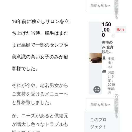
タ
ー
格 12回
ン
詳細を見る
を
24万の
選
択
ところ
す
る
12回10
16年前に独立しサロンを立
150
万税込
にてご
,00
残り8
ち上げた当時、脱毛はまだ
提供さ
0
円
せて頂
きます
男性の
まだ高額で一部のセレブや
み 全身
脱毛
美意識の高い女子のみが顧
（顔、
支援
VIO除
者：
く） 大
0人
客様でした。
手4社の
お届
メンズ
け予
全身脱
定：
それが今や、老若男女から
毛の平
2019
年03
均価格
こ
ご支持を受けるメニューへ
月
5回30万
の
リ
のとこ
タ
と昇格致しました。
ー
ろ 15回
ン
詳細を見る
を
15万 税
選
択
込にて
す
が、ニーズがあると供給元
る
ご提供
このプロ
させて
が増大し色々なトラブルも
ジェクト
いただ
きます