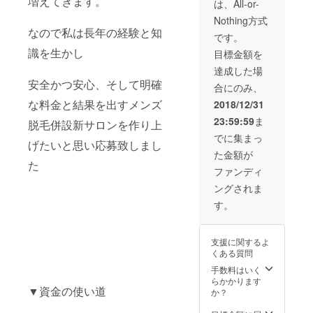
増えてきます。
は、All-or-
Nothing方式
なので私は長年の経験と知
です。
識を生かし
目標金額を
達成した場
安全かつ安心、そして明確
合にのみ、
な料金と結果を出すメンズ
2018/12/31
23:59:59
ま
脱毛併設新サロンを作り上
でに集まっ
げたいと思い応募致しまし
た金額が
た
ファンディ
ングされま
す。
支援に関するよ
くある質問
手数料はいく
らかかります
▼資金の使い道
か？