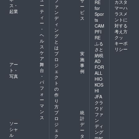
フ
サ
カスタ
RE
ス・
ー
ァ
ー
マーハ
for
起業
テ
ン
ビ
ラスメ
Spor
ィ
デ
ス
ントに
ts
ー
ィ
対する
CAM
・
ン
考え方
PFI
ヘ
グ
クッ
RE
ル
と
キーポ
ふる
ス
は
リシー
さと
ケ
プ
実
納税
ア
ロ
施
AD
アー
舞
ジ
事
FOR
ト・
台
ェ
例
ALL
写真
・
ク
HIO
パ
ト
KOS
フ
の
HI
ォ
作
JFA
ー
り
クラ
マ
方
ウド
ン
プ
統
ファ
ス
ロ
計
ン
ソー
ジ
デ
ディ
シャ
ェ
ー
ング
ル
ク
タ
mac