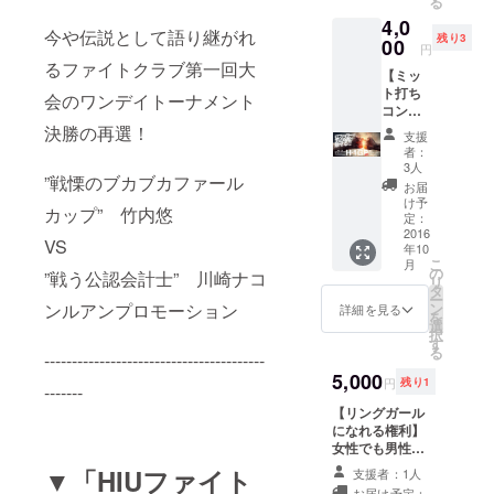
る
4,0
今や伝説として語り継がれ
残り3
00
円
るファイトクラブ第一回大
【ミッ
ト打ち
会のワンデイトーナメント
コンテ
スト出
決勝の再選！
支援
場権★
者：
チケッ
3人
”戦慄のブカブカファール
ト】 ・
お届
第3回
け予
カップ” 竹内悠
HIUファ
定：
イトク
2016
VS
年10
ラブ観
こ
月
戦権 ・
の
”戦う公認会計士” 川崎ナコ
リ
ミット
タ
ー
打ちコ
ンルアンプロモーション
ン
詳細を見る
を
ンテス
選
択
ト出場
す
る
----------------------------------------
権 マッ
チ間に
5,000
円
残り1
-------
ミット
打ち(1
【リングガール
分)を行
になれる権利】
います
女性でも男性で
#一番
も自信のある奴
▼「HIUファイト
支援者：1人
良い音
出てこいや！
お届け予定：