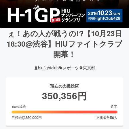
ぇ！あの人が戦うの!?【10月23日
18:30@渋谷】HIUファイトクラブ
開幕！
hiufightclub
スポーツ
東京都
現在の支援総額
350,356
円
終了
100
%達成
目標金額
350,000
円
支援者数
56
人