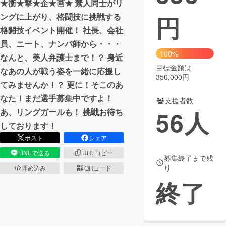
★衝★撃★企★画★ 素人同士がリ
円
ングに上がり、格闘技に挑戦する
まちづくり・地域活性化
格闘技イベント開催！ 社長、会社
員、ニート、ナンパ師から・・・
CAMPFIRE for Social Good
CAMPFIRE Creation
100%
なんと、美人弁護士まで！？ 身近
CAMPFIREふるさと納税
machi-ya
コミュニティ
目標金額は
なあの人が戦う姿を一緒に応援し
350,000円
てみませんか！？ 更に！そこのあ
なた！まだ選手募集中ですよ！
支援者数
56
人
あ、リングガールも！ 挑戦お待ち
しております！
ポスト
シェア
LINEで送る
URLコピー
募集終了まで残
り
埋め込み
QRコード
終了