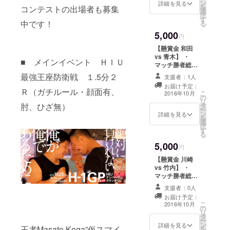
ン
をお伝えしま
詳細を見る
を
コンテストの出場者も募集
選
す！ ※キャンプ
択
す
ファイヤー手数
中です！
る
料等を差し引い
5,000
た額を懸賞金と
円
します
【懸賞金 和田
vs 青木】 ・
■ メインイベント ＨＩＵ
マッチ勝者総取
りの懸賞金！ ・
最強王座防衛戦 １.5分２
支援者：1人
勝者インタ
お届け予定：
ビューにて、お
Ｒ（ガチルール・顔面有、
こ
2016年10月
の
名前と口数、感
リ
肘、ひざ無）
タ
謝の言葉をお伝
ー
ン
えします！ ※
詳細を見る
を
選
キャンプファイ
択
す
ヤー手数料等を
る
差し引いた額を
5,000
懸賞金とします
円
【懸賞金 川崎
vs 竹内】 ・
マッチ勝者総取
りの懸賞金！ ・
支援者：0人
勝者インタ
お届け予定：
ビューにて、お
こ
2016年10月
の
名前と口数、感
リ
タ
謝の言葉をお伝
ー
ン
えします！ ※
詳細を見る
王者Masato Koga”仮スマイ
を