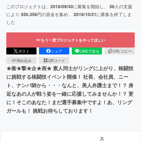
このプロジェクトは、
2016/09/30
に募集を開始し、
56
人の支援
により
350,356
円の資金を集め、
2016/10/21
に募集を終了しま
した
もう一度プロジェクトをやってほしい
ポスト
シェア
LINEで送る
URLコピー
埋め込み
QRコード
★衝★撃★企★画★ 素人同士がリングに上がり、格闘技
に挑戦する格闘技イベント開催！ 社長、会社員、ニー
ト、ナンパ師から・・・なんと、美人弁護士まで！？ 身
近なあの人が戦う姿を一緒に応援してみませんか！？ 更
に！そこのあなた！まだ選手募集中ですよ！あ、リング
ガールも！ 挑戦お待ちしております！
ス