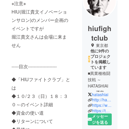
※注意※
HIU(堀江貴文イノベーショ
ンサロン)のメンバー企画の
hiufigh
イベントですが
tclub
堀江貴文さんは会場に来ま
せん
東京都
他に9件の
プロジェク
トを掲載し
-----目次--------------------
ています
■異業種格闘
◆「HIUファイトクラブ」と
技戦 ～
HATASHIAI
は
～ 運営
hatashiai
◆１０/２３（日）１８：３
チームにつ
http://hatashiai.net/
０～のイベント詳細
いて■
https://www.facebook.com/HATASHIAIFIGHT/
https://twitter.com/HIUFightClub?lang=ja
HIU(堀江貴
◆資金の使い道
メッセー
文イノベー
◆リターンについて
ジを送る
ション大学