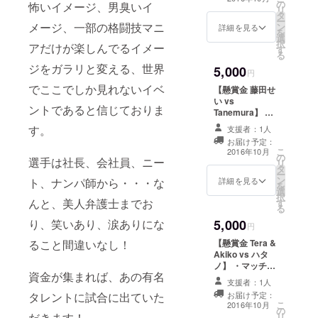
の
名前と口数、感
怖いイメージ、男臭いイ
リ
タ
謝の言葉をお伝
ー
メージ、一部の格闘技マニ
ン
えします！ ※
詳細を見る
を
選
キャンプファイ
択
アだけが楽しんでるイメー
す
ヤー手数料等を
る
差し引いた額を
ジをガラリと変える、世界
5,000
懸賞金とします
円
でここでしか見れないイベ
【懸賞金 藤田せ
い vs
ントであると信じておりま
Tanemura】 ・
マッチ勝者総取
す。
支援者：1人
りの懸賞金！ ・
お届け予定：
勝者インタ
こ
2016年10月
の
ビューにて、お
選手は社長、会社員、ニー
リ
タ
名前と口数、感
ー
ン
謝の言葉をお伝
ト、ナンパ師から・・・な
詳細を見る
を
選
えします！ ※
択
んと、美人弁護士までお
す
キャンプファイ
る
ヤー手数料等を
り、笑いあり、涙ありにな
5,000
差し引いた額を
円
懸賞金とします
ること間違いなし！
【懸賞金 Tera &
Akiko vs ハタ
ノ】 ・マッチ勝
資金が集まれば、あの有名
者総取りの懸賞
支援者：1人
金！ ・勝者イン
タレントに試合に出ていた
お届け予定：
タビューにて、
こ
2016年10月
の
お名前と口数、
だきます！
リ