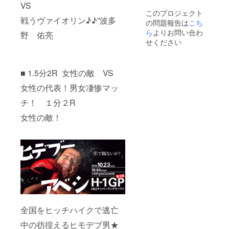
VS
このプロジェクト
戦うヴァイオリン♪♪”波多
の問題報告は
こち
ら
よりお問い合わ
野 佑亮
せください
■ 1.5分2R 女性の敵 VS
女性の代表！男女凄惨マッ
チ！ １分２R
女性の敵！
全国をヒッチハイクで逃亡
中の彷徨えるヒモデブ男★