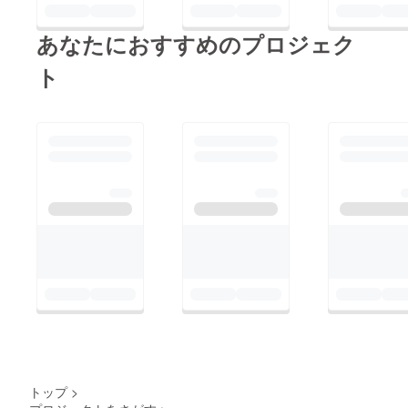
い提言の数々！是非ご
あなたにおすすめのプロジェク
一読ください！「なん
でお店が儲からないの
ト
かを僕が解決する」
http://amzn.to/2eaHQ
uK★パソコン太郎さん
★パソコン太郎の絵本
を通じて新しい職業を
作ることや、ITの知識
を子どもたちに伝えて
いきたい！という目標
を掲げ、精力的に活動
されています。クラウ
ドファンディングもサ
クセス！(他PFで恐縮
です) これからも活動
に要注目ですね！
トップ
>