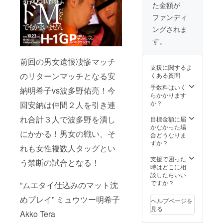
た金額が
ファンディ
ングされま
す。
前回の男女遺恨凄惨マッチ
支援に関するよ
のリターンマッチとなる安
くある質問
手数料はいく
納明希子vs波多野佑亮！今
らかかります
か？
回安納は仲間２人を引き連
れ合計３人で波多野を潰し
目標金額に届
かなかった場
にかかる！男女の戦い、そ
合どうなりま
すか？
れも女性複数人タッグとい
支援で困った
う禁断の試合となる！
時はどこに相
談したらいい
ですか？
”ムエタイ仕込みのマット沈
めプレイ” ミュウツー明希子
ヘルプページを
見る
Akko Tera