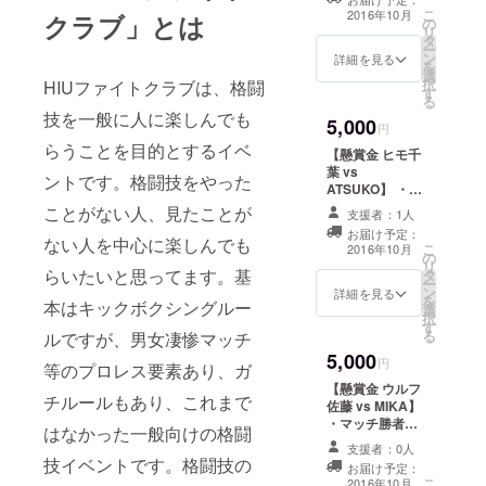
を出し
（高田延彦風）
こ
2016年10月
クラブ」とは
たミッ
の
#HIUファイトク
リ
ト打ち
タ
ラブを観戦で
ー
をした
ン
き、ワンドリン
詳細を見る
を
方には
選
ク付きます #ス
択
HIUファイトクラブは、格闘
表彰さ
す
ポンサーラウン
る
せてい
ド or ラウンド間
技を一般に人に楽しんでも
5,000
ただき
にパフォーマン
円
ます！
スしていただき
らうことを目的とするイベ
【懸賞金 ヒモ千
#判定
ます #パフォー
葉 vs
は運営
ントです。格闘技をやった
マンス内容等
ATSUKO】 ・
側の独
は、10/16～の週
マッチ勝者総取
ことがない人、見たことが
断と偏
に通知します #
支援者：1人
りの懸賞金！ ・
見で決
パフォーマンス
お届け予定：
勝者インタ
ない人を中心に楽しんでも
定しま
こ
の様子はネット
2016年10月
の
ビューにて、お
す！ご
リ
で生配信します
らいたいと思ってます。基
タ
名前と口数、感
了承く
ー
（ニコ生 or
ン
謝の言葉をお伝
詳細を見る
ださ
を
Abema Freshを
本はキックボクシングルー
選
えします！ ※
い。
択
予定)
す
キャンプファイ
る
ルですが、男女凄惨マッチ
ヤー手数料等を
5,000
差し引いた額を
円
等のプロレス要素あり、ガ
懸賞金とします
【懸賞金 ウルフ
チルールもあり、これまで
佐藤 vs MIKA】
・マッチ勝者総
はなかった一般向けの格闘
取りの懸賞金！
支援者：0人
・勝者インタ
技イベントです。格闘技の
お届け予定：
ビューにて、お
こ
2016年10月