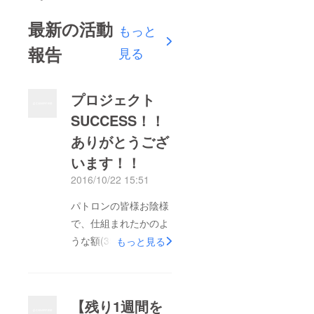
最新の活動
もっと
報告
見る
プロジェクト
SUCCESS！！
ありがとうござ
います！！
2016/10/22 15:51
パトロンの皆様お陰様
で、仕組まれたかのよ
うな額(35万とんで356
もっと見る
円)でサクセスしまし
た！！驚きでいっぱい
です。明日、ついに本
【残り1週間を
番を迎えます。18:00-