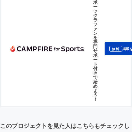
ポ
ー
ツ
ク
ラ
フ
ァ
ン
を
専
門
掲載
無料
サ
ポ
ー
ト
付
き
で
始
め
よ
う
！
このプロジェクトを見た人はこちらもチェックし