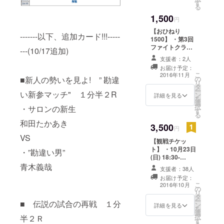
す
る
メとして世
1,500
に放ちた
円
い！規模を
【おひねり
-------以下、追加カード!!!-----
1500】 ・第3回
大きくし
ファイトクラブ
---(10/17追加)
て、世界
まとめ動画の特
支援者：2人
別先行配信 ・運
へ・・・そ
お届け予定：
営からのお礼
れぞれが夢
こ
2016年11月
■新人の勢いを見よ! ” 勘違
の
メール ・チャン
リ
を持ち、毎
タ
ピオンからのお
ー
い新参マッチ" １分半２R
ン
礼メール ・ヒモ
詳細を見る
日切磋琢磨
を
選
千葉の特別動画
択
・サロンの新生
しておりま
す
る
す！
和田たかあき
3,500
円
VS
【観戦チケッ
ト】 ・10月23日
・”勘違い男”
(日) 18:30-
@FightClub428
青木義哉
支援者：38人
(ワンドリンク
お届け予定：
付) ※当日券は
こ
2016年10月
の
4,000円(税込)予
リ
タ
定
ー
■ 伝説の試合の再戦 １分
ン
詳細を見る
を
選
択
半２Ｒ
す