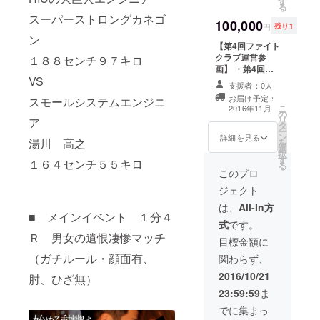
す
る動画をお届け
る
します(1分間)
スーパーストロングカネゴ
100,000
(動画取り直しは
円
残り1
2回まで。原稿
ン
【第4回ファイト
は、できれば用
クラブ運営参
意頂ければ幸い
１８８センチ９７キロ
画】 ・第4回企
です) #詳細は別
VS
画の開催規模、
途相談
支援者：0人
会場、参加者、
お届け予定：
スモールシステムエンジニ
収益配分の決定
こ
2016年11月
の
に関与 ・第3回
リ
ア
タ
の運営チーム、
ー
ン
運営スキームを
詳細を見る
湯川 高之
を
選
利用可 ・第3回
択
す
で獲得した映
１６４センチ５５キロ
る
像、画像を利用
このプロ
できます #詳
ジェクト
細は別途相談
は、
All-In方
■ メインイベント １分４
式
です。
Ｒ 男女の遺恨凄惨マッチ
目標金額に
（ガチルール・顔面有、
関わらず、
2016/10/21
肘、ひざ無）
23:59:59
ま
でに集まっ