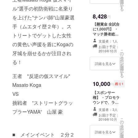
選
キャンプファイ
択
す
ヤー手数料等を
ル”選手の初防衛戦に名乗り
る
差し引いた額を
8,428
を上げた”ナンパ師”山屋豪選
懸賞金とします
円
【懸賞金 全試合
手（ムエタイ歴２年）。ス
に1,000円】 ・
マッチ勝者総取
トリートでゲットした女性
りの懸賞金！ ・
支援者：1人
の黄色い声援を盾にKogaの
勝者インタ
お届け予定：
ビューにて、お
こ
2016年10月
牙城を崩せるかが注目され
の
名前と口数、感
リ
タ
謝の言葉をお伝
ー
る！
ン
えします！ ※
詳細を見る
を
選
キャンプファイ
択
す
ヤー手数料等を
王者 "反逆の仮スマイル"
る
差し引いた額を
10,000
懸賞金とします
Masato Koga
円
残り1
【スポンサー
VS
権】 ・プロモラ
挑戦者 ”ストリートグラッ
ウンドで、ラウ
ンドガールが宣
支援者：3人
プラーYAMA” 山屋 豪
伝します！(約3
お届け予定：
分程度) (宣伝用
こ
2016年10月
の
のセリフや商品
リ
タ
等はご準備くだ
ー
ン
さい。) ・開催後
詳細を見る
■ メインイベント ２分２
を
選
はFacebookの