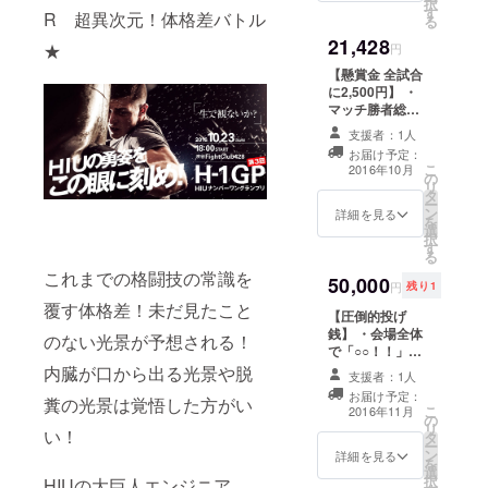
択
す
公式ページ、
R 超異次元！体格差バトル
る
Twitter公式アカ
21,428
★
ウント、
円
Instagram公式
【懸賞金 全試合
アカウントで宣
に2,500円】 ・
伝 ・当日予定メ
マッチ勝者総取
ディア：Abema
りの懸賞金！ ・
TV Fresh、ニコ
支援者：1人
勝者インタ
生等予定
お届け予定：
ビューにて、お
こ
2016年10月
の
名前と口数、感
リ
タ
謝の言葉をお伝
ー
ン
えします！ ※
詳細を見る
を
選
キャンプファイ
択
す
ヤー手数料等を
る
差し引いた額を
これまでの格闘技の常識を
50,000
懸賞金とします
円
残り1
覆す体格差！未だ見たこと
【圧倒的投げ
銭】 ・会場全体
のない光景が予想される！
で「○○！！」と
チャントする動
内臓が口から出る光景や脱
支援者：1人
画をお届けしま
お届け予定：
糞の光景は覚悟した方がい
す(30秒)（○○は
こ
2016年11月
の
ご指定くださ
リ
い！
タ
い） ・チャンピ
ー
ン
オンが御社製品/
詳細を見る
を
選
貴方を褒めちぎ
択
HIUの大巨人エンジニア