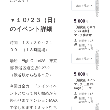
タ
感謝の言葉をお
ー
ン
伝えします！ ※
詳細を見る
を
選
キャンプファイ
択
す
ヤー手数料等を
る
差し引いた額を
▼１０/２３（日）
5,000
懸賞金とします
円
のイベント詳細
【懸賞金 カネゴ
ン vs 湯川】 ・
マッチ勝者総取
りの懸賞金！ ・
支援者：0人
時間 １８：３０～２１：
勝者インタ
お届け予定：
ビューにて、お
こ
2016年10月
００ （１８時開場）
の
名前と口数、感
リ
タ
謝の言葉をお伝
ー
ン
えします！ ※
詳細を見る
場所 FightClub428 東京
を
選
キャンプファイ
択
す
ヤー手数料等を
都 渋谷区道玄坂2-27-2
る
差し引いた額を
5,000
（渋谷駅から徒歩５分）
懸賞金とします
円
【懸賞金 メイン
マッチ 山屋 vs
今回は全カードメインイベ
Koga 】 ・マッ
チ勝者総取りの
ントとなっており始めから
支援者：1人
懸賞金！ ・勝者
お届け予定：
終わりまでテンションMAX
インタビューに
こ
2016年10月
の
て、お名前と口
リ
で楽しめます！ミット打ち
タ
数、感謝の言葉
ー