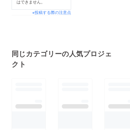
はできません。
でおります。ご期待く
※投稿する際の注意点
ださい！また、現段階
でスポンサー様が多数
集まっており、選手や
運営のサポートも厚く
なってきております。
現段階でのスポンサー
同じカテゴリーの人気プロジェ
様についてご紹介させ
クト
ていただきます。
★takaponさん★言わ
ずと知れた実業家で、
このスペースでは語り
つくせませんが、なん
と、この度新刊が出て
おります！！！！飲食
店経営をテーマとして
理想論ではなく、現実
ベースの厳しくも暖か