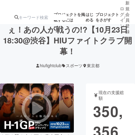
新
ロ
規
グ
会
プロジェクトを掲
はじ
プロジェクト
/
載するには
める
をさがす
イ
員
ン
登
ぇ！あの人が戦うの!?【10月23日
録
18:30@渋谷】HIUファイトクラブ開
幕！
人気のプロ
注目のリ
注目の新着プロ
募集終了が近いプ
もうすぐ公開
ジェクト
ターン
ジェクト
ロジェクト
されます
hiufightclub
スポーツ
東京都
アート・写真
音楽
現在の支援総
テクノロジー・ガジェット
ゲーム・サ
額
350,
映像・映画
書籍・雑誌
356
ビジネス・起業
チャレンジ