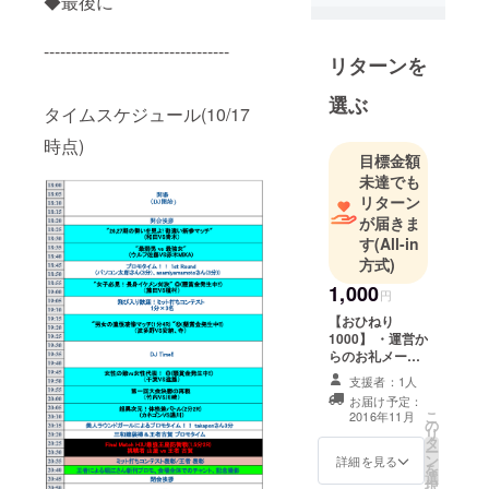
◆最後に
院)のスポー
ツ系グルー
----------------------------------
プメンバー
リターンを
を中心に結
成された、
選ぶ
タイムスケジュール(10/17
格闘技イベ
時点)
ント実行
目標金額
チーム。格
未達でも
闘技フリー
リターン
クのフリー
が届きま
す
(All-in
ランサーも
方式)
いれば、元X
1,000
リーガーの
円
保険会社の
【おひねり
1000】 ・運営か
社長、ただ
らのお礼メール
の会社員も
・チャンピオン
支援者：1人
います。日
からのお礼メー
お届け予定：
ル ・ヒモ千葉の
本格闘技
こ
2016年11月
の
特別動画
リ
ブームを再
タ
ー
燃させた
ン
詳細を見る
を
選
い、エンタ
択