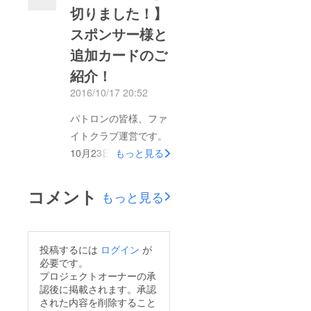
切りました！】
開場ですので、遅れな
スポンサー様と
いようにお願いしま
す。場所はここだよ！
追加カードのご
★また、スポンサード
紹介！
の向けに、ニコニコ生
2016/10/17 20:52
放送も予定しておりま
パトロンの皆様、ファ
す。
イトクラブ運営です。
http://live.nicovideo.jp/
10月23日まで残すと
watch/lv279546796※
もっと見る
ころ、1週間を切りま
返礼のメールや動画は
した！運営陣も店舗側
後日配信します。もう
コメント
もっと見る
と打ち合わせをし、準
少しお待ちください。
備を進めております。
選手達の準備も順調の
2時間とはいえ、皆様
ようです。最高の一夜
投稿するには
ログイン
が
のお時間を頂戴する手
になること、間違いな
必要です。
前、一時たりとも無駄
し！是非ご注目くださ
プロジェクトオーナーの承
認後に掲載されます。承認
な時間を過ごさせない
い！ファイトクラブ運
された内容を削除すること
よう、全力で詰め込ん
営 一同