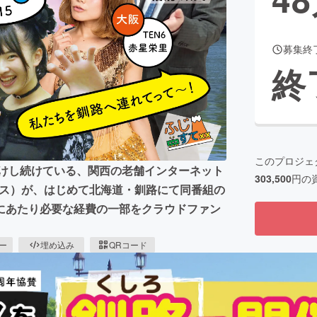
募集終
CAMPFIRE for Social Good
CAMPFIRE Creation
終
CAMPFIREふるさと納税
machi-ya
コミュニティ
このプロジェ
届けし続けている、関西の老舗インターネット
303,500
円の
クス）が、はじめて北海道・釧路にて同番組の
にあたり必要な経費の一部をクラウドファン
ピー
埋め込み
QRコード