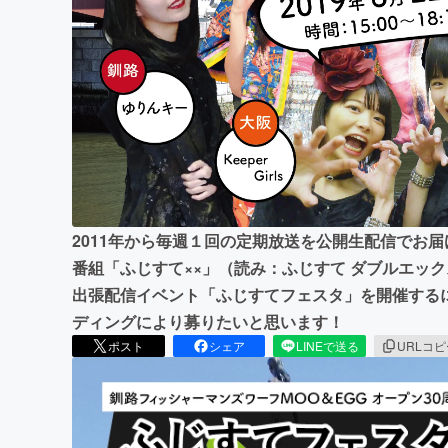
まちづくり・地域活性化
2011年から毎週１回の定期放送を公開生配信でお
番組「ふじすて××」（読み：ふじすて ダブルエッ
出張配信イベント「ふじすてフェスタ」を開催する
ディングにより募りたいと思います！
ポスト
シェア
LINEで送る
URLコ