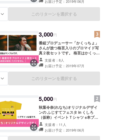
お届け予定：2019年06月
このリターンを選択する
る
3,000
円
番組プロデューサー「かくっちょ」
さんが放つ格言入りのブロマイド写
真２枚セットです。 格言はかくっ
ちょさんの直筆！ ※お書きする格言
支援者：8人
は指定いただけません
お届け予定：2019年07月
このリターンを選択する
る
5,000
円
秋葉令奈(れなち)オリジナルデザイ
ンの ふじすてフェスタ in くしろ
（仮称）イベントＴシャツ ※本プロ
ジェクトがSUCCESSした後、T
支援者：11人
シャツのサイズ等をお尋ねするメー
お届け予定：2019年06月
ルをお送りいたします。 返礼品準備
の関係上、当メールの文面に記載さ