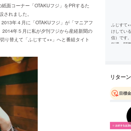
の紙面コーナー「OTAKUフジ」をPRするた
Aで開設されました。
2013年４月に「OTAKUフジ」が「マニアフ
ふじすて×
。2014年５月に私が夕刊フジから産経新聞の
けしてい
信）です
切り替えて「ふじすて××」へと番組タイト
毎週、関
ティスト
し、公開
私たちはふ
カルチャ
リターン
ロモーシ
日本にお
回の定期
目標
ンターネ