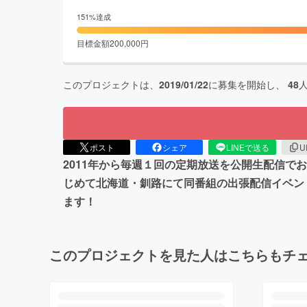
151
%達成
目標金額
200,000
円
このプロジェクトは、
2019/01/22
に募集を開始し、
48
ポスト
シェア
LINEで送る
U
2011年から毎週１回の定期放送を公開生配信で
じめて北海道・釧路にて同番組の出張配信イベン
ます！
このプロジェクトを見た人はこちらもチ