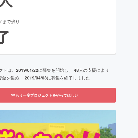
了まで残り
了
クトは、
2019/01/22
に募集を開始し、
48
人の支援により
資金を集め、
2019/04/03
に募集を終了しました
もう一度プロジェクトをやってほしい