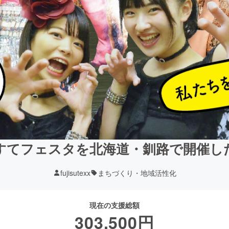
すてフェスタを北海道・釧路で開催し
fujisutexx
まちづくり・地域活性化
現在の支援総額
303,500
円