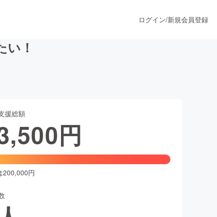
ログイン
/
新規会員登録
たい！
うすぐ公開されます
支援総額
プロダクト
3,500
円
ファッション
スポーツ
00,000円
数
ア
ソーシャルグッド
人