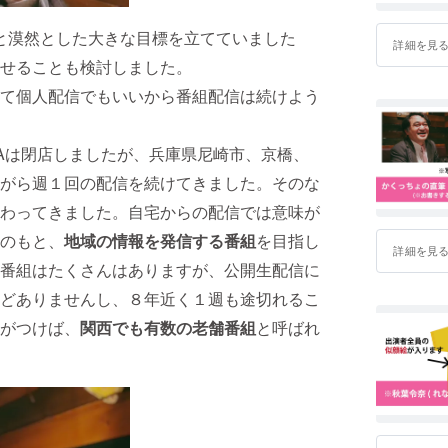
と漠然とした大きな目標を立てていました
詳細を見
せることも検討しました。
て個人配信でもいいから番組配信は続けよう
 OSAKAは閉店しましたが、兵庫県尼崎市、京橋、
がら週１回の配信を続けてきました。そのな
わってきました。自宅からの配信では意味が
のもと、
地域の情報を発信する番組
を目指し
詳細を見
る番組はたくさんはありますが、公開生配信に
どありませんし、８年近く１週も途切れるこ
がつけば、
関西でも有数の老舗番組
と呼ばれ