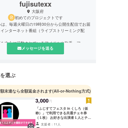
fujisutexx
大阪府
初めてのプロジェクトです
×は、毎週火曜日の19時30分から公開生配信でお届
るインターネット番組（ライブストリーミング配
。
西を中心に活動されているアイドルや歌手、アー
メッセージを送る
、パフォーマー、文化人の皆さまをゲストにお迎え
生配信で楽しく賑やかにお届けしています。
じすて××というメディアを通じて”関西発”のサブ
ーを盛り上げ、その担い手たる人々の表現の場、プ
を選ぶ
ョンの場を創り上げていくことを目指しています。
けるライブストリーミング配信の黎明期から、週１
放送を公開生放送で続けている、日本有数の老舗イ
金額未達なら全額返金されます
(All-or-Nothing方式)
ット番組です。
3,000
円
「ふじすてフェスタ in くしろ（仮
称）」で利用できる共通チェキ券
（１枚） お好きな出演者１人とチェ
キ撮影ができます。 チェキ券は当日
支援者：11人
会場にてお渡しします。