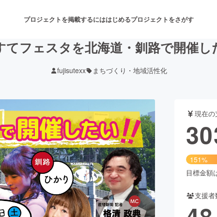
プロジェクトを掲載するには
はじめる
プロジェクトをさがす
すてフェスタを北海道・釧路で開催し
fujisutexx
まちづくり・地域活性化
注目のリターン
注目の新着プロジェクト
募集終了が近いプロジェクト
も
現在の
音楽
舞台・パフォーマンス
30
ゲーム・サービス開発
フード・飲食店
151%
書籍・雑誌出版
アニメ・漫画
目標金額は2
支援者
チャレンジ
ビューティー・ヘルスケ
48