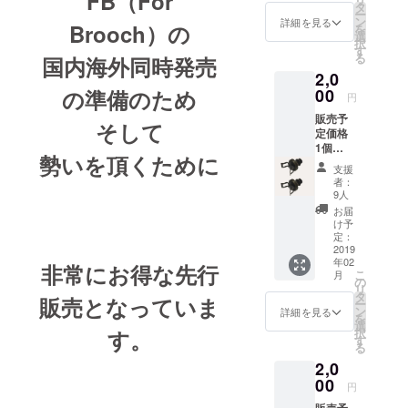
FB（For
ド） エ
タ
ー
ンド
ン
詳細を見る
Brooch）
の
を
ロール
選
択
画面に
す
る
国内海外同時発売
あなた
2,0
のお名
前が流
の準備のため
00
円
れま
販売予
す。
そして
定価格
（一件
1個
につき
勢い
を頂くために
1,200円
個人名
支援
（税
お一人
者：
別）の
分） 実
9人
新製品
名また
お届
スナッ
はハン
け予
プピア
ドル
定：
ス
2019
ネーム
年02
FB......2
ご指定
非常にお得な先行
こ
月
個 送料
下さ
の
リ
無料(国
い。
タ
販売
となっていま
ー
内のみ)
（公序
ン
詳細を見る
を
クリッ
良俗に
選
す。
択
クポス
反する
す
る
トでお
表現は
2,0
届け
ご遠慮
00
くださ
円
い）