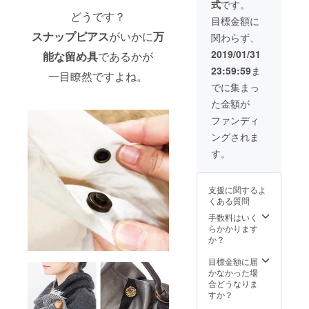
式
です。
家：
般未発
どうです？
Gabe
売のカ
目標金額に
(曽我部
スタマ
スナップピアス
がいかに
万
関わらず、
真由美)
イズ企
2018年
画です
2019/01/31
能な留め具
であるかが
9月
が ご参
23:59:59
ま
Japane
考のた
一目瞭然ですよね。
se
め販売
でに集まっ
Female
中の製
た金額が
Artists'
品画像
Showca
を使用
ファンディ
se シカ
してい
ングされま
ゴ出展
ます。
作家 手
す。
書き御
礼状を
添えて
支援に関するよ
お送り
くある質問
致しま
す。
手数料はいく
らかかります
か？
目標金額に届
かなかった場
合どうなりま
すか？