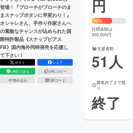
円
登場！『ブローチがブローチのま
まちづくり・地域活性化
まスナップボタンに早変わり！』
60%
オシャレさん、手作り作家さんへ
目標金額は
CAMPFIRE for Social Good
CAMPFIRE Creation
の素敵なチャンスが込められた国
300,000円
CAMPFIREふるさと納税
machi-ya
コミュニティ
際特許製品《スナップピアス
FB》国内海外同時発売を応援し
支援者数
51
人
て下さい！
ポスト
シェア
LINEで送る
URLコピー
埋め込み
QRコード
募集終了まで残
り
終了