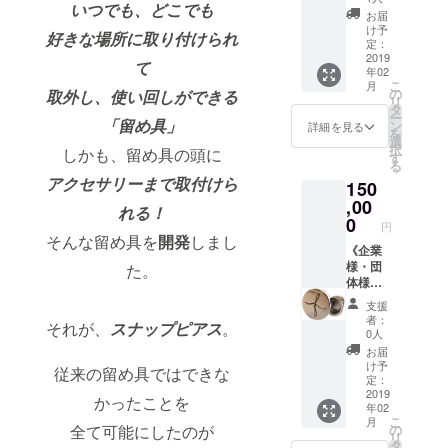
いつでも、どこでも
を。 こ
ソート
ター 手
お届
ちらで
3個とも
書き御
け予
好きな場所に取り付けられ
コー
従来品
定：
礼状を
ディネ
スナッ
2019
添えて
て
年02
イトし
プピア
お送り
こ
月
ますの
スが付
の
取外し、使い回しができる
致しま
リ
でお任
き 直径
タ
す。
ー
せ下さ
φ4cm
「留め具」
ン
詳細を見る
を
い) 送料
デザイ
選
択
しかも、留め具の頭に
無料
ンは写
す
る
（国内
真と若
アクセサリーまで取付けら
150
のみ）
干異な
る場合
,00
れる！
もあり
0
円
ます。
そんな留め具を
開発
しまし
新製品
《企業
スナッ
様・団
た。
プピア
体様向
ス
け》 御
支援
FB......1
社の
者：
それが、
スナップピアス
。
個付き
マーク
0人
送料無
を刻ん
お届
料（国
だロゴ
け予
従来の留め具ではできな
内の
プレー
定：
み） 作
トの 従
2019
かったことを
年02
家：上
来型ス
こ
月
田京子
ナップ
全て可能にしたのが
の
リ
＆上田
ピアス
タ