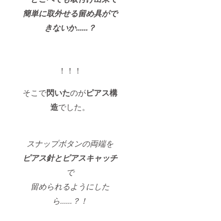
簡単に取外せる留め具がで
きないか......？
！！！
そこで
閃いた
のが
ピアス構
造
でした。
スナップボタンの両端を
ピアス針とピアスキャッチ
で
留められるようにした
ら......？！