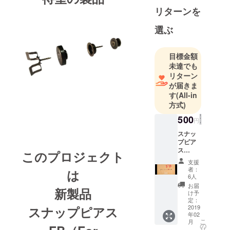
リターンを
ショップ&カ
フェも準備
選ぶ
目標金額
未達でも
リターン
が届きま
す
(All-in
方式)
500
円
スナッ
プピア
ス
この
プロジェクト
《FB》
支援
のうた
者：
は
♬ムー
6人
ビー
お届
新製品
（2019
け予
年2月
定：
YouTub
2019
スナップピアス
年02
eアップ
こ
月
ロー
の
リ