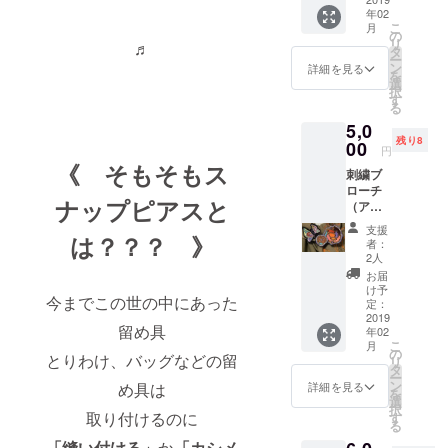
FB......5
ストー
ECHAR
購入の
大きめ
年02
個 ク
ンまで
INIUM)
際には
こ
にカッ
月
リック
の高さ
の
2018年
ご希望
リ
トオフ
♬
ポスト
約
タ
9月
のポー
ー
してあ
でお届
3cmH
ン
Japane
詳細を見る
チ色と
を
りま
け 送料
チェー
選
se
《愛》
択
す。 ど
無料(国
ンは付
す
Female
と
る
ちらも
内のみ)
いてお
Artists'
《麗》
お好き
5,0
りませ
Showca
からお
に使っ
残り8
00
ん。 送
se シカ
円
好きな
て楽し
料無料
ゴ出展
《 そもそもス
書をお
んで下
刺繍ブ
(国内の
作家 手
選び頂
さい。
ローチ
み) 作
書き御
ナップピアスと
き メッ
送料無
（ア
家：
礼状を
セージ
料(国内
ソー
Attic
添えて
支援
にてご
のみ) こ
は？？？ 》
ト）3個
Natura
お送り
者：
指定下
の製品
セット
（Akihi
2人
致しま
さい。
は一般
色柄は
Yukako
す。
お届
＊ポー
未発売
おまか
Hirota)
け予
チ色は
今までこの世の中にあった
です。
せ下さ
定：
2018年
多数揃
Design
い。
2019
9月
留め具
えてお
by
年02
（直径
Japane
こ
ります
月
Micano
最大
の
se
とりわけ、バッグなどの留
リ
が 先着
Hiromi
φ8cm
タ
Female
ー
順にご
Takama
〜最小
ン
Artists'
詳細を見る
め具は
を
希望を
ECHAR
φ4cm
選
Showca
択
伺いま
INIUM
取り混
取り付けるのに
す
se シカ
る
すので
COLLA
ぜ） 新
ゴ出展
ご希望
BORAT
「縫い付ける」
か
「カシメ
製品ス