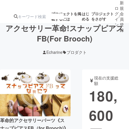
新
ロ
規
グ
会
プロジェクトを掲
はじ
プロジェクト
/
載するには
める
をさがす
イ
員
ン
登
アクセサリー革命!スナップピアス
録
FB(For Brooch)
人気のプロ
注目のリ
注目の新着プロ
募集終了が近いプ
もうすぐ公開
Echarine
プロダクト
ジェクト
ターン
ジェクト
ロジェクト
されます
アート・写真
音楽
現在の支援総
額
180,
テクノロジー・ガジェット
ゲーム・サ
600
映像・映画
書籍・雑誌
革命的アクセサリーパーツ《ス
ビジネス・起業
チャレンジ
ナップピアスFB（for Brooch)》