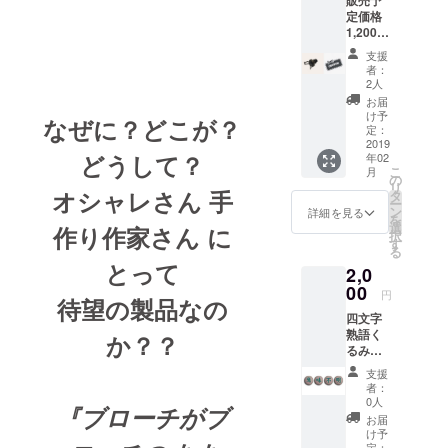
販売予
定価格
1,200円
（税
支援
別）の
者：
新製品
2人
スナッ
お届
プピア
け予
なぜに？どこが？
ス
定：
FB......1
2019
どうして？
年02
個 ウ
こ
月
オーク
の
リ
社のウ
オシャレさん 手
タ
ー
エブ
ン
詳細を見る
を
ショッ
選
作り作家さん に
択
プで、
す
る
4000円
とって
2,0
以上の
お買い
00
円
待望の製品なの
もので
四文字
使える
熟語く
1500円
か？？
るみボ
のクー
タ
ポン券
支援
ン......1
......1枚
者：
種4個
スナッ
0人
『ブローチがブ
セット
プピア
お届
(刺繍く
ス FB 1
け予
るみボ
定：