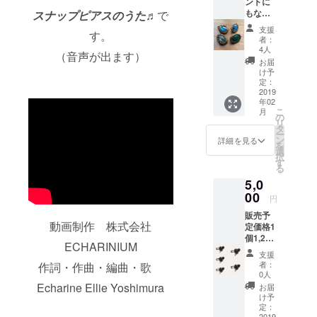
ントに
めん
対側に
してい
もなる
スナップピアスのうた♬
で
（レー
は
ないの
2wayア
ヨン）
furoshi
支援
で その
す。
クセサ
新製品
者：
ki bag
ままフ
リー1個
スナッ
4人
ロゴラ
レーム
（音声が出ます）
従来品
プピア
お届
ベル付
に入れ
スナッ
スFBは
け予
き ペン
て飾っ
プピア
付いて
定：
ケー
たり お
スが付
2019
いませ
ス、コ
好みの
年02
けてあ
ん。 ご
スメ
カタチ
こ
月
ります
必要な
の
ポーチ
にカッ
リ
天然石
方は別
タ
など お
トして
ー
＆クレ
リター
ン
詳細を見る
好きな
縫い付
を
イ （ス
ンにて
選
用途に
けたり
択
トーン
お求め
す
お使い
出来ま
る
とクレ
下さ
頂けま
す。 小
5,0
イ装飾
い。 送
す。 文
さい方
はおま
00
料無料
円
字刺繍
（エン
かせ頂
（国内
サイズ
ブクロ
販売予
きま
のみ）
は約
ス）は
動画制作 株式会社
定価格1
す） 大
作家：
7.5cm×
縫い付
個1,200
きさ約
上田奈
ECHARINIUM
8.5cm
けたり
円（税
2.5cm
津子
支援
糸はポ
貼り付
別）の
W×3.0c
Kinsai
者：
作詞・作曲・編曲・歌
リエス
けたり
新製品
mL ス
Ueda
0人
テル刺
しやす
スナッ
ナップ
Echarine Ellie Yoshimura
Compa
お届
繍糸(機
い大き
プピア
ピアス
ny (金彩
け予
械刺繍
さに 少
ス
全長＋
定：
上田
用) ＊ご
しだけ
2019