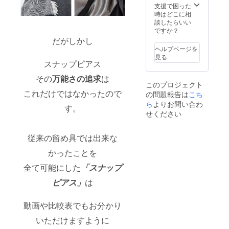
支援で困った
時はどこに相
談したらいい
ですか？
だがしかし
ヘルプページを
見る
スナップピアス
その
万能さの追求
は
このプロジェクト
これだけではなかったので
の問題報告は
こち
ら
よりお問い合わ
す。
せください
従来の留め具では出来な
かったことを
全て可能にした
「スナップ
ピアス」
は
動画や比較表でもお分かり
いただけますように