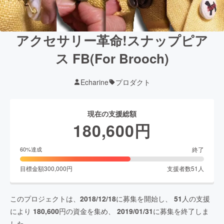
アクセサリー革命!スナップピア
ス FB(For Brooch)
Echarine
プロダクト
現在の支援総額
180,600
円
終了
60
%達成
目標金額
300,000
円
支援者数
51
人
このプロジェクトは、
2018/12/18
に募集を開始し、
51
人の支援
により
180,600
円の資金を集め、
2019/01/31
に募集を終了しま
した