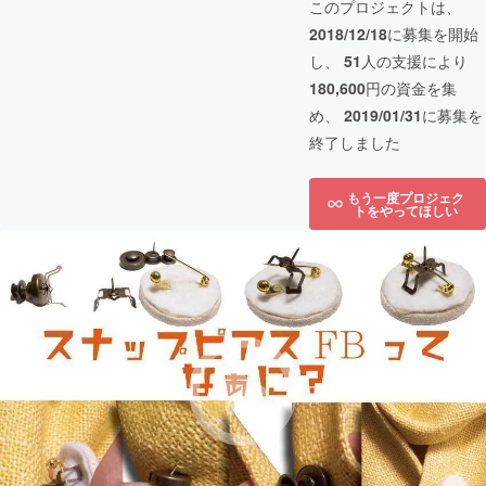
このプロジェクトは、
2018/12/18
に募集を開始
し、
51
人の支援により
180,600
円の資金を集
め、
2019/01/31
に募集を
終了しました
もう一度プロジェク
トをやってほしい