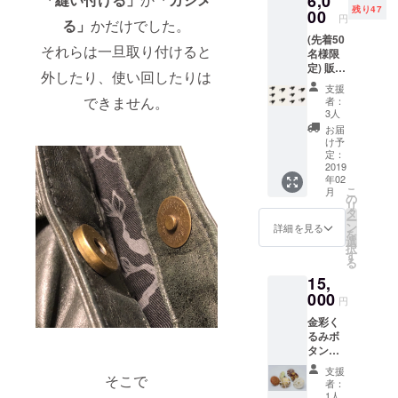
6,0
作家 手
に添え
ORS 第
残り47
ナップ
00
書き御
円
る」
かだけでした。
ない場
2期から
ピアス
礼状を
合もご
の参加
(先着50
FB......1
添えて
それらは一旦取り付けると
ざいま
アー
名様限
個付き
お送り
す。 お
ティス
定) 販売
送料無
致しま
外したり、使い回したりは
早めに
ト ＊＊
予定価
料(国内
す。
支援
どう
＊ 参考
格1個
のみ) 作
できません。
者：
ぞ。 ＊
画像の
1,200円
家：
3人
糸色は
両脇、
（税
Echarin
お届
お任せ
刺繍の
別）の
e Ellie
け予
頂きま
裏側も
新製品
Yoshim
定：
す＊
ご覧下
スナッ
2019
ura（山
(赤、
年02
さい。
プピア
本エ
こ
月
白、
ス
リ）
の
リ
ベー
FB......1
2018年
タ
ー
ジュに
0個 送
9月
ン
詳細を見る
を
は黒糸
料無料
Japane
選
択
などの
(国内の
se
す
る
濃色
み) ク
Female
を。
15,
リック
Artists'
カー
ポスト
000
Showca
円
キ、ネ
でお届
se シカ
イビー
金彩く
け
ゴ出展
にはオ
るみボ
アー
レンジ
タンス
ティス
色など
ナップ
ト/アー
支援
そこで
明るめ
ピアス3
トディ
者：
のお色
個ア
レク
1人