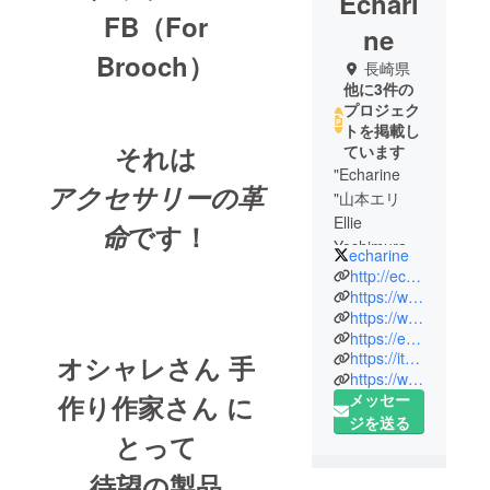
Echari
FB（For
ne
Brooch）
長崎県
他に3件の
プロジェク
トを掲載し
それは
ています
"Echarine
アクセサリーの革
"山本エリ
Ellie
命
です！
Yoshimura
echarine
YAMAMOTO
http://echarinium.co.jp/
株式会社
https://www.facebook.com/ellie.yoshimura
https://www.facebook.com/Echarine.Maromierie.Music.and.Art/
ECHARINIU
https://echarinium.square.site/s/shop
M 代表取締
https://itunes.apple.com/jp/artist/echarine/388345671
オシャレさん 手
役
https://www.instagram.com/echarine_ellie_yoshimura/
ガーゼのセ
メッセー
作り作家さん
に
ミオートク
ジを送る
とって
チュール店
経営
待望の製品
セレクト