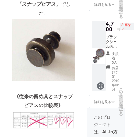
ー
「スナップピアス」
でし
奈津子
を100個
ン
詳細を見る
を
Kinsai
制作致
選
択
た
。
Ueda
しま
す
る
Compa
す。 ス
4,7
ny (金彩
ナップ
在庫な
上田
ピアス
00
し
円
ECHAR
ニッケ
ブラッ
INIUM)
ル 直
クシェ
2018年
径
ルの薔
9月
φ1.8c
薇1個
Japane
m 取り
支援
従来品
se
扱い説
者：
スナッ
Female
明書付
5人
プピア
Artists'
き 送料
お届
スが付
Showca
無料(国
け予
けてあ
se シカ
内のみ)
定：
りま
2019
ゴ出展
ご注文
年02
す。
作家 手
が立て
こ
月
（メイ
書き御
込んだ
の
リ
《従来の留め具とスナップ
ンパー
礼状を
場合に
タ
ー
ツのバ
添えて
納期が
ン
詳細を見る
を
ピアスの比較表》
ラ直径
お送り
遅れる
選
択
4cm 全
致しま
ことが
す
る
長8cm)
す。
ござい
このプロ
送料無
ます。
ジェクト
料（国
ご了承
内の
下さ
は、
All-In方
み） 作
い。 一