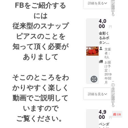
ー
個 送料
Female
FBをご紹介する
ン
ポーチ
詳細を見る
セット:
を
無料(国
Artists'
選
素
《バナ
択
内のみ)
Showca
す
材 ：
ナ猫が
には
る
クリッ
se シカ
綿
大きく
4,0
クポス
ゴ出展
100%
て招き
従来型のスナップ
トでお
00
作家 手
帆布79
猫が小
円
届け
書き御
号 サ
さい》
金彩く
ピアスのことを
礼状を
イズ：
バナナ
るみボ
添えて
28㎝
猫 約
タンの
お送り
知って頂く必要が
×16㎝
9.5cm×
ブロー
致しま
（マチ
9.5cm(
支援
チ 直径
す。
約3cm)
者：
フェル
ありまして
φ4cm
0人
ファス
ト) 招き
この作
ナー開
お届
猫 約
品の金
け予
き ポー
4.5cm×
彩は直
定：
チ色
7.5cm(
描きで
2019
そこのところを
わ
赤、
エンブ
年02
すので
白、
クロ
こ
月
ひとつ
の
かりやすく楽しく
ベー
ス） そ
リ
ひとつ
タ
ジュ、
れぞれ1
ー
模様が
ン
詳細を見る
カー
枚ずつ
動画でご説明
して
を
異なり
選
キ、ネ
計2枚
択
ます。
す
イビー
大きい
る
いますので
ご了承
（ファ
方
4,9
下さ
スナー
（フェ
残り6
い。 生
ご覧ください。
00
色はす
円
ルト）
地は丹
べて
はトリ
ペンダ
後ちり
白） 反
ミング