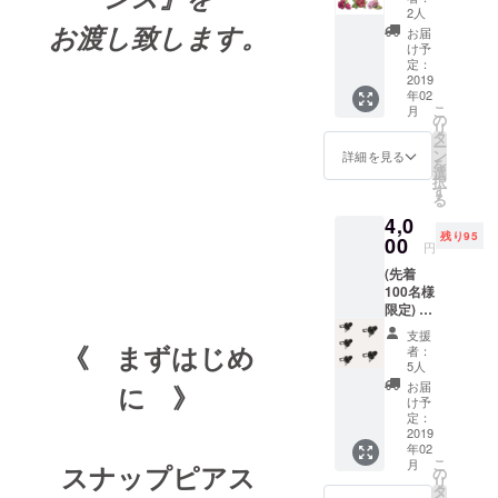
ナップ
INIUM
どちら
2人
ピアス
お渡し致します。
COLLA
のセッ
お届
FB......1
BORAT
トかを
け予
個付き
ORS 第
定：
お選び
大きさ
2019
2期から
下さ
年02
約
の参加
い。 A
こ
月
6cmW×
アー
の
セット:
リ
8cmL×
ティス
タ
《招き
ー
2cmH
ト 書道
ン
猫が大
詳細を見る
を
お好き
家永山
選
きくて
択
な色と
玳潤 氏
す
バナナ
る
カタチ
の 書き
猫が小
4,0
を大ま
下ろし
さい》
残り95
かにご
00
書作品
招き猫
円
指定下
《愛》
約
(先着
さい。
と
6.5cm×
100名様
送料無
《麗》
10.0cm
限定) 販
料（国
を 上質
(フェル
売予定
内の
で希少
ト) バナ
支援
価格1個
み） 作
《 まずはじめ
な 国産
ナ猫 約
者：
1,200円
家：草
尾道帆
5人
5.5cm×
（税
凪沙羅
布に機
5.5cm(
お届
に 》
別）の
（短歌
械刺繍
け予
エンブ
新製品
作家 ）
定：
しまし
クロス)
スナッ
2019
2018年
た。 玳
それぞ
年02
プピア
9月
潤 落款
れ1枚ず
こ
月
スナップピアス
ス
Japane
の
も刺繍
つ 計2
リ
FB......5
se
タ
です。
枚 B