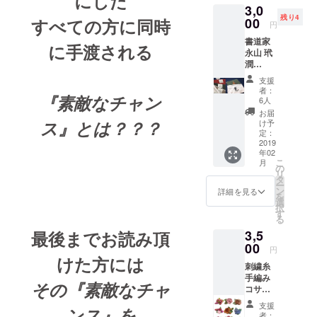
にした
3,0
テイス
意味不
残り4
トをま
すべての方に
同時
00
明 才色
円
るごと
兼
書道家
機械刺
備
に手渡される
永山 玳
繍で再
大器晩
潤
現！
成 大胆
『書』
ワッペ
不
支援
刺繍
ンセッ
敵
者：
『素敵なチャン
ポーチ
トはAと
容姿端
6人
《愛》
Bの2種
麗 百戦
お届
と
類があ
ス』とは？？？
錬
け予
《麗》
りま
定：
磨
リター
2019
す。 A
抱腹絶
年02
ン追加
セッ
倒 無芸
こ
月
しまし
ト、B
の
大
リ
た。 一
セット
タ
食
ー
般未発
共に 刺
ン
優柔不
詳細を見る
を
売 プロ
繍ワッ
選
断
択
ジェク
ペン大
す
る
ト限定
小1枚ず
最後までお読み頂
3,5
のお値
つの計2
打ち品
00
枚組で
円
です。
す。 お
けた方には
刺繍糸
先着10
申し込
手編み
名様限
みの際
その『素敵なチャ
コサー
定価格
には写
ジュ 新
3000円
真をご
支援
ンス』を
製品ス
ECHAR
参考に
者：