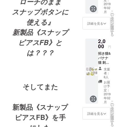
ローチのまま
個と
タンブ
2019
クーポ
年02
ローチ)
ン券の
スナップボタンに
こ
月
新製品
お届け
の
リ
スナッ
......送料
タ
使える』
ー
プピア
無料(国
ン
詳細を見る
を
ス
内のみ)
選
新製品《スナップ
択
FB......1
ウオー
す
る
個付き
ク社ウ
ピアスFB》と
2,0
送料無
エブ
料（国
00
ショッ
円
内の
プでの
は？？？
招き猫&
み） ク
クーポ
バナナ
リック
ン券を
猫 刺繍
ポスト
使った
ワッペ
でお届
お買い
支援
ンセッ
け 四文
物 ......送
者：
ト イラ
字熟語
料無料
6人
スト
は下記
(国内の
お届
そしてまた
レー
から1種
み) ご不
け予
ター
お選び
定：
明な点
Micano
2019
頂けま
はウ
年02
Hiromi
す。
オーク
こ
月
Takama
（糸色
の
社へ 直
新製品《スナップ
リ
の 描き
はおま
タ
接お問
ー
下ろし
かせ下
ン
い合わ
詳細を見る
ピアスFB》を手
を
イラス
さい）
選
せ下さ
択
トから
以心伝
す
い。
る
Micano
心