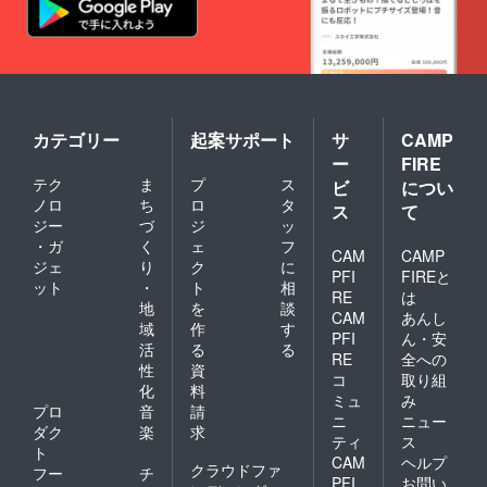
カテゴリー
起案サポート
サ
CAMP
ー
FIRE
テク
ま
プ
ス
ビ
につい
ノロ
ち
ロ
タ
ス
て
ジー
づ
ジ
ッ
・ガ
く
ェ
フ
CAM
CAMP
ジェ
り
ク
に
PFI
FIREと
ット
・
ト
相
RE
は
地
を
談
CAM
あんし
域
作
す
PFI
ん・安
活
る
る
RE
全への
性
資
コ
取り組
化
料
ミュ
み
プロ
音
請
ニ
ニュー
ダク
楽
求
ティ
ス
ト
CAM
ヘルプ
クラウドファ
フー
チ
PFI
お問い