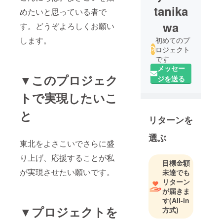
tanika
めたいと思っている者で
wa
す。どうぞよろしくお願い
します。
初めてのプ
ロジェクト
です
メッセー
▼このプロジェク
ジを送る
トで実現したいこ
と
リターンを
選ぶ
東北をよさこいでさらに盛
り上げ、応援することが私
目標金額
が実現させたい願いです。
未達でも
リターン
が届きま
す
(All-in
▼プロジェクトを
方式)