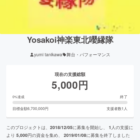
Yosakoi神楽東北嚶縁隊
yumi tanikawa
舞台・パフォーマンス
現在の支援総額
5,000
円
終了
0
%達成
目標金額
6,700,000
円
支援者数
1
人
このプロジェクトは、
2018/12/05
に募集を開始し、
1
人の支援に
より
5,000
円の資金を集め、
2019/01/08
に募集を終了しました