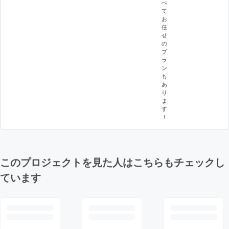
べ
て
お
任
せ
の
プ
ラ
ン
も
あ
り
ま
す
！
このプロジェクトを見た人はこちらもチェックし
ています