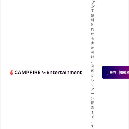
ァ
ン
手
数
料
0
円
か
ら
実
施
可
能
。
企
画
掲載
無料
か
ら
リ
タ
ー
ン
配
送
ま
で
、
す