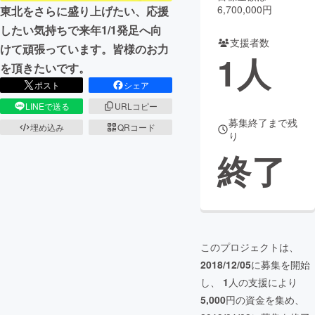
6,700,000円
東北をさらに盛り上げたい、応援
まちづくり・地域活性化
したい気持ちで来年1/1発足へ向
支援者数
けて頑張っています。皆様のお力
1
人
を頂きたいです。
CAMPFIRE for Social Good
CAMPFIRE Creation
ポスト
シェア
CAMPFIREふるさと納税
machi-ya
コミュニティ
LINEで送る
URLコピー
募集終了まで残
埋め込み
QRコード
り
終了
このプロジェクトは、
2018/12/05
に募集を開始
し、
1
人の支援により
5,000
円の資金を集め、