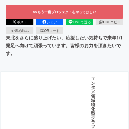
もう一度プロジェクトをやってほしい
ポスト
シェア
LINEで送る
URLコピー
埋め込み
QRコード
東北をさらに盛り上げたい、応援したい気持ちで来年1/1
発足へ向けて頑張っています。皆様のお力を頂きたいで
す。
エ
ン
タ
メ
領
域
特
化
型
ク
ラ
フ