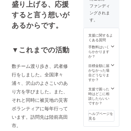
盛り上げる、応援
ファンディ
すると言う想いが
ングされま
す。
あるからです。
支援に関するよ
くある質問
手数料はいく
▼これまでの活動
らかかります
か？
数チーム渡り歩き、武者修
目標金額に届
かなかった場
行をしました。全国津々
合どうなりま
すか？
浦々、沢山のよさこいのあ
支援で困った
り方を学びました。また、
時はどこに相
談したらいい
それと同時に被災地の災害
ですか？
ボランティアに毎年行って
ヘルプページを
います。訪問先は陸前高田
見る
市。