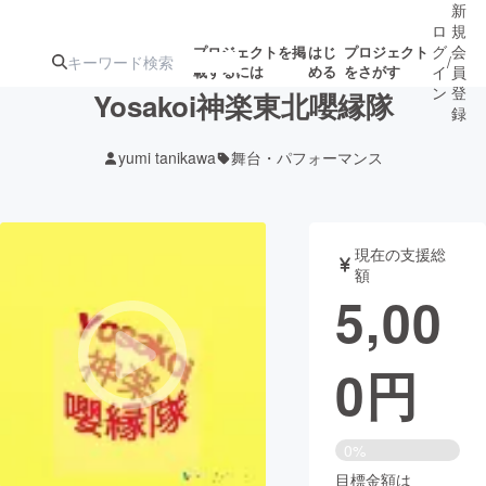
新
ロ
規
グ
会
プロジェクトを掲
はじ
プロジェクト
/
載するには
める
をさがす
イ
員
ン
登
Yosakoi神楽東北嚶縁隊
録
yumi tanikawa
舞台・パフォーマンス
人気のプロ
注目のリ
注目の新着プロ
募集終了が近いプ
もうすぐ公開
ジェクト
ターン
ジェクト
ロジェクト
されます
現在の支援総
額
アート・写真
音楽
5,00
テクノロジー・ガジェット
ゲーム・サ
0
円
映像・映画
書籍・雑誌
0%
ビジネス・起業
チャレンジ
目標金額は