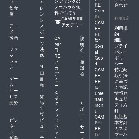
ンディングの
ド・
ャ
RE
合わせ
ノウハウを無
飲食
レ
Crea
料で学ぼう
店
ン
tion
各種規定
CAMPFIRE
ジ
CAM
アカデミー
アニ
ス
利用規
PFI
メ・
ポ
約
RE
漫画
ー
CA
説
細則
for
ツ
MP
明
プライ
Soci
ファ
映
FI
会
バシー
al
ッ
像
RE
・
ポリ
Goo
ショ
・
ア
相
シー
d
ン
映
カ
談
特定商
CAM
画
デ
会
取引法
PFI
ゲー
書
ミ
に基づ
RE
ム・
籍
ー
く表記
for
サー
・
と
情報セ
Ente
ビス
雑
は
キュリ
rtain
開発
誌
ク
サ
ティ方
men
出
ラ
ポ
針
t
版
ウ
ー
反社基
CAM
ビジ
ビ
ド
ト
本方針
PFI
ネ
ュ
フ
サ
カスタ
RE
ス・
ー
ァ
ー
マーハ
for
起業
テ
ン
ビ