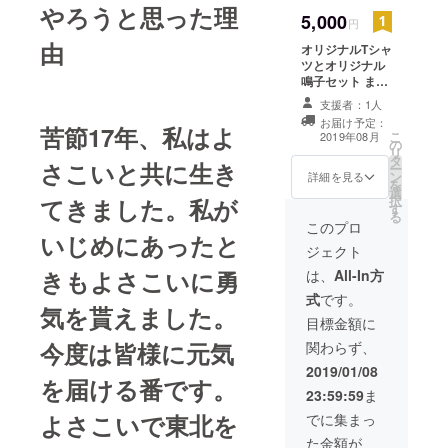
やろうと思った理
5,000
円
由
オリジナルTシャ
ツとオリジナル
鳴子セット ま
だ、見本が無く
支援者：1人
すいません。 色:
お届け予定：
苦節17年、私はよ
黒、赤、紫、
こ
2019年08月
の
桃、白です。 色
リ
タ
は好みのをお選
さこいと共に生き
ー
ン
び下さい。サイ
詳細を見る
を
選
ズはS、M、Lで
択
てきました。私が
す
す。こちらもお
る
選びください。
このプロ
いじめにあったと
いずれも備考欄
ジェクト
にお願いしま
きもよさこいに勇
す。 また、ご協
は、
All-In方
力頂けたなら最
式
です。
高の演技、一生
気を貰えました。
懸命踊ることを
目標金額に
宣言します。
今度は皆様に元気
関わらず、
2019/01/08
を届ける番です。
23:59:59
ま
よさこいで東北を
でに集まっ
た金額が