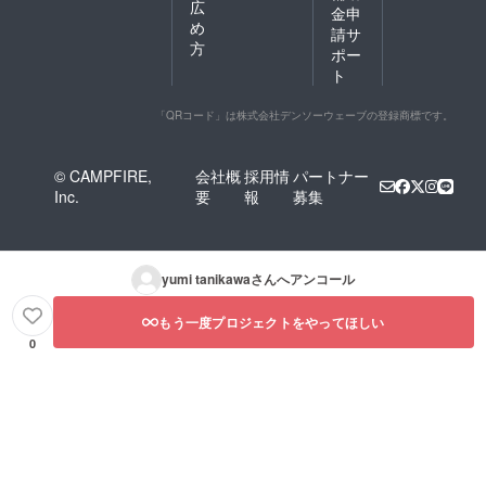
広
金申
め
請サ
方
ポー
ト
「QRコード」は株式会社デンソーウェーブの登録商標です。
© CAMPFIRE,
会社概
採用情
パートナー
Inc.
要
報
募集
yumi tanikawa
さんへアンコール
もう一度プロジェクトをやってほしい
0