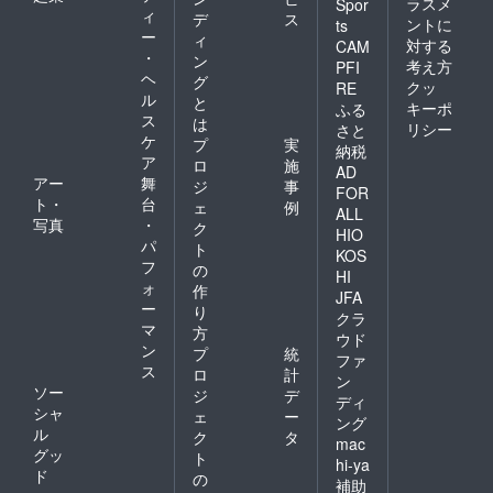
ラスメ
Spor
ィ
デ
ス
ントに
ts
ー
ィ
対する
CAM
・
ン
考え方
PFI
ヘ
グ
クッ
RE
ル
と
キーポ
ふる
ス
は
リシー
さと
ケ
プ
実
納税
ア
ロ
施
AD
アー
舞
ジ
事
FOR
ト・
台
ェ
例
ALL
写真
・
ク
HIO
パ
ト
KOS
フ
の
HI
ォ
作
JFA
ー
り
クラ
マ
方
ウド
ン
プ
統
ファ
ス
ロ
計
ン
ソー
ジ
デ
ディ
シャ
ェ
ー
ング
ル
ク
タ
mac
グッ
ト
hi-ya
ド
の
補助