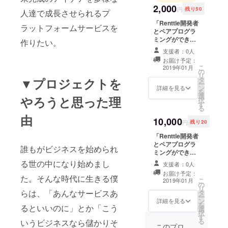
2,000
円
残り50
人達で成長させられるプ
「Renttle開発者
ラットフォームサービスを
とペアプログラ
ミングができ
作りたい。
る」 2000円を一
支援者：0人
コマ(一時間)と
お届け予定：
して、ペアプロ
こ
2019年01月
の
グラミングした
リ
タ
▼プロジェクトを
いと思います。
ー
ン
東京都内(横浜ら
詳細を見る
を
選
へんは要検討)で
やろうと思った理
択
す
したら、オフラ
る
インでやりま
由
10,000
しょう！ 都内以
円
残り20
外でしたら、オ
「Renttle開発者
ンラインでやり
とペアプログラ
ます！(skypeと
誰もがビジネスを始められ
ミングができ
かzoomあたりを
る」 2000円を一
使って。) 【ペア
る世の中になり始めまし
支援者：0人
コマ(一時間)と
プログラミング
お届け予定：
して、ペアプロ
た。そんな時代に生きる僕
内容】 結論、僕
こ
2019年01月
の
グラミングした
が答えられる範
リ
らは、「あんなサービスあ
タ
いと思います。
囲であれば、何
ー
ン
なので、5コマ
詳細を見る
でもいいです！
を
るといいのに」とか「こう
選
分!!!! 別々の日で
(言語はpythonが
択
す
もいいですし、5
得意です。) - 基
る
いうビジネスなら儲かりそ
時間ぶっ通しで
このプロ
礎的なこと -