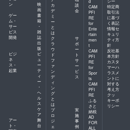
シー
d
ン
映
カ
談
特定商
CAM
画
デ
会
取引法
PFI
ゲー
書
ミ
に基づ
RE
ム・
籍
ー
く表記
for
サー
・
と
情報セ
Ente
ビス
雑
は
キュリ
rtain
開発
誌
ク
サ
ティ方
men
出
ラ
ポ
針
t
版
ウ
ー
反社基
CAM
ビジ
ビ
ド
ト
本方針
PFI
ネ
ュ
フ
サ
カスタ
RE
ス・
ー
ァ
ー
マーハ
for
起業
テ
ン
ビ
ラスメ
Spor
ィ
デ
ス
ントに
ts
ー
ィ
対する
CAM
・
ン
考え方
PFI
ヘ
グ
クッ
RE
ル
と
キーポ
ふる
ス
は
リシー
さと
ケ
プ
実
納税
ア
ロ
施
AD
アー
舞
ジ
事
FOR
ト・
台
ェ
例
ALL