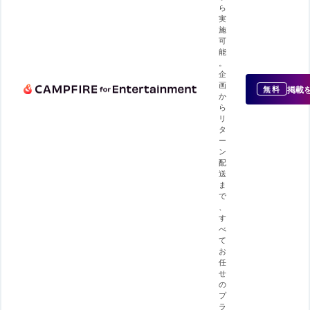
ら
実
施
可
能
。
企
画
掲載
無料
か
ら
リ
タ
ー
ン
配
送
ま
で
、
す
べ
て
お
任
せ
の
プ
ラ