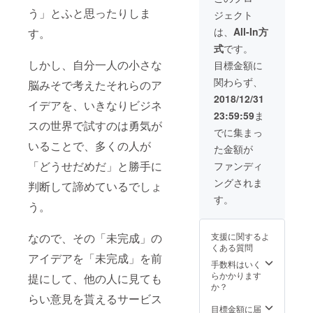
も大丈夫です。
TDD(テスト駆動
う」とふと思ったりしま
ジェクト
東京都内(横浜ら
開発) - オブジェ
へんは要検討)で
は、
All-In方
クト指向 - 設計
す。
したら、オフラ
【日程】 2019年
式
です。
インでやりま
1月1日以降で
しかし、自分一人の小さな
しょう！ 都内以
目標金額に
twitterや
外でしたら、オ
facebookで日程
関わらず、
脳みそで考えたそれらのア
ンラインでやり
調整をして、決
ます！(skypeと
2018/12/31
めようと思いま
イデアを、いきなりビジネ
かzoomあたりを
す。 【場所】 公
23:59:59
ま
使って。) 【ペア
共の場で開催し
スの世界で試すのは勇気が
プログラミング
でに集まっ
たいと思いま
内容】 結論、僕
す。 - カフェ -
いることで、多くの人が
た金額が
が答えられる範
レンタルオフィ
囲であれば、何
「どうせだめだ」と勝手に
ファンディ
ス(費用負担は要
でもいいです！
相談) - フリーコ
ングされま
判断して諦めているでしょ
(言語はpythonが
ワーキングス
得意です。) - 基
す。
ペース 【その
う。
礎的なこと -
他】 - 交通費に
TDD(テスト駆動
ついて - 参加者
開発) - オブジェ
も主催者も、
支援に関するよ
なので、その「未完成」の
クト指向 - 設計
各々で負担
くある質問
【日程】 2019年
アイデアを「未完成」を前
手数料はいく
1月1日以降で
らかかります
twitterや
提にして、他の人に見ても
か？
facebookで日程
らい意見を貰えるサービス
調整をして、決
目標金額に届
めようと思いま