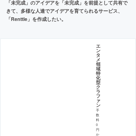
「未完成」のアイデアを「未完成」を前提として共有で
きて、多様な人達でアイデアを育てられるサービス、
「Renttle」を作成したい。
エ
ン
タ
メ
領
域
特
化
型
ク
ラ
フ
ァ
ン
手
数
料
0
円
か