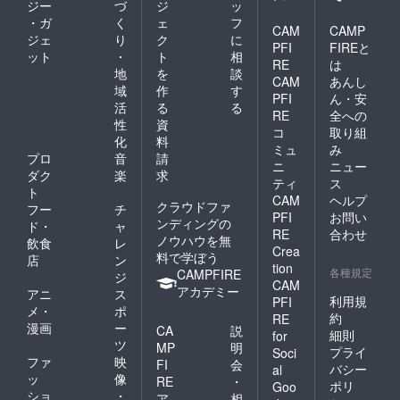
ジー
づ
ジ
ッ
・ガ
く
ェ
フ
CAM
CAMP
ジェ
り
ク
に
PFI
FIREと
ット
・
ト
相
RE
は
地
を
談
CAM
あんし
域
作
す
PFI
ん・安
活
る
る
RE
全への
性
資
コ
取り組
化
料
ミュ
み
プロ
音
請
ニ
ニュー
ダク
楽
求
ティ
ス
ト
CAM
ヘルプ
クラウドファ
フー
チ
PFI
お問い
ンディングの
ド・
ャ
RE
合わせ
ノウハウを無
飲食
レ
Crea
料で学ぼう
店
ン
tion
各種規定
CAMPFIRE
ジ
CAM
アカデミー
アニ
ス
利用規
PFI
メ・
ポ
約
RE
漫画
ー
CA
説
細則
for
ツ
MP
明
プライ
Soci
ファ
映
FI
会
バシー
al
ッ
像
RE
・
ポリ
Goo
ショ
・
ア
相