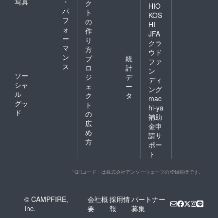
写真
・
ク
HIO
パ
ト
KOS
フ
の
HI
ォ
作
JFA
ー
り
クラ
マ
方
ウド
ン
プ
統
ファ
ス
ロ
計
ン
ソー
ジ
デ
ディ
シャ
ェ
ー
ング
ル
ク
タ
mac
グッ
ト
hi-ya
ド
の
補助
広
金申
め
請サ
方
ポー
ト
「QRコード」は株式会社デンソーウェーブの登録商標です。
© CAMPFIRE,
会社概
採用情
パートナー
Inc.
要
報
募集