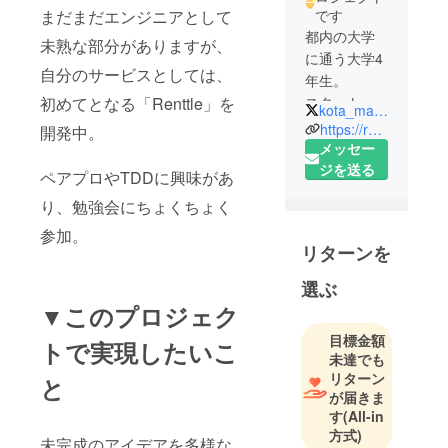
まだまだエンジニアとして
です
都内の大学
未熟な部分がありますが、
に通う大学4
自分のサービスとしては、
年生。
初めてとなる「Renttle」を
スタート
kota_matchan
アップでエ
https://renttle.jp
開発中。
ンジニアと
メッセー
して働いて
ジを送る
ペアプロやTDDに興味があ
います。
り、勉強会にちょくちょく
参加。
リターンを
選ぶ
▼このプロジェク
目標金額
トで実現したいこ
未達でも
リターン
と
が届きま
す
(All-in
方式)
未完成のアイデアを多様な