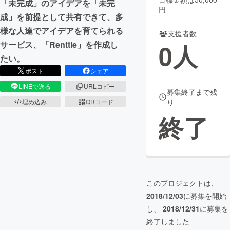
「未完成」のアイデアを「未完
円
成」を前提として共有できて、多
まちづくり・地域活性化
様な人達でアイデアを育てられる
支援者数
0
人
サービス、「Renttle」を作成し
CAMPFIRE for Social Good
CAMPFIRE Creation
たい。
CAMPFIREふるさと納税
machi-ya
コミュニティ
ポスト
シェア
LINEで送る
URLコピー
募集終了まで残
り
埋め込み
QRコード
終了
このプロジェクトは、
2018/12/03
に募集を開始
し、
2018/12/31
に募集を
終了しました