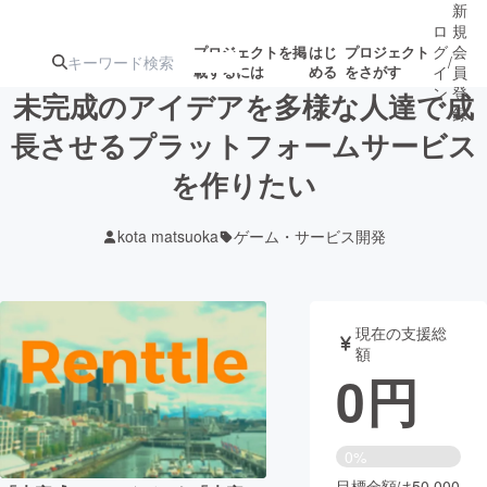
新
ロ
規
グ
会
プロジェクトを掲
はじ
プロジェクト
/
載するには
める
をさがす
イ
員
ン
登
未完成のアイデアを多様な人達で成
録
長させるプラットフォームサービス
を作りたい
人気のプロ
注目のリ
注目の新着プロ
募集終了が近いプ
もうすぐ公開
ジェクト
ターン
ジェクト
ロジェクト
されます
kota matsuoka
ゲーム・サービス開発
アート・写真
音楽
現在の支援総
テクノロジー・ガジェット
ゲーム・サ
額
0
円
映像・映画
書籍・雑誌
0%
ビジネス・起業
チャレンジ
目標金額は50,000