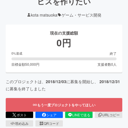
ビスを作りたい
kota matsuoka
ゲーム・サービス開発
現在の支援総額
0
円
終了
0
%達成
目標金額
50,000
円
支援者数
0
人
このプロジェクトは、
2018/12/03
に募集を開始し、
2018/12/31
に募集を終了しました
もう一度プロジェクトをやってほしい
ポスト
シェア
LINEで送る
URLコピー
埋め込み
QRコード