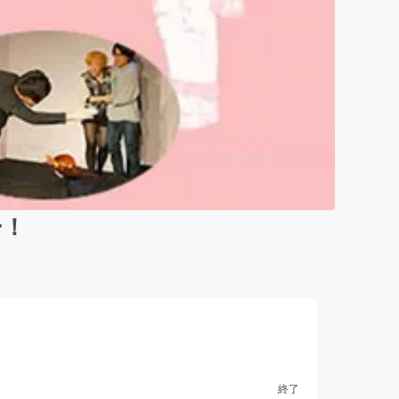
ー！
終了