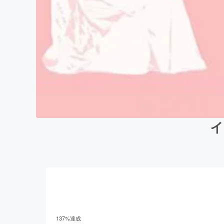
イ
137
%達成