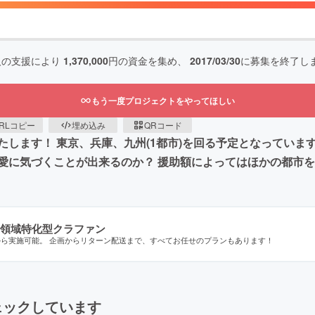
人の支援により
1,370,000
円の資金を集め、
2017/03/30
に募集を終了し
もう一度プロジェクトをやってほしい
RLコピー
埋め込み
QRコード
ます！ 東京、兵庫、九州(1都市)を回る予定となっています。 
愛に気づくことが出来るのか？ 援助額によってはほかの都市
領域特化型クラファン
から実施可能。 企画からリターン配送まで、すべてお任せのプランもあります！
ェックしています