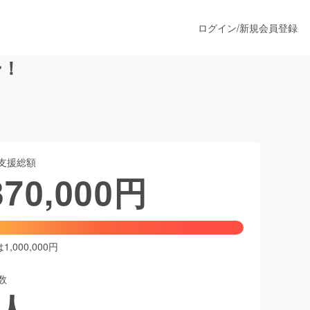
ログイン
/
新規会員登録
ー！
うすぐ公開されます
支援総額
プロダクト
370,000
円
ファッション
スポーツ
,000,000円
数
ア
ソーシャルグッド
人