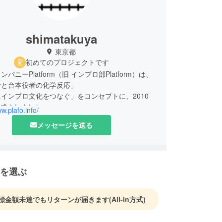
shimatakuya
東京都
初めてのプロジェクトです
パニーPlatform（旧 インプロ部Platform）は、
者と台本役者の化学反応」
インプロ文化をつなぐ」をコンセプトに、2010
結成されました。
ww.plafo.info/
comes next? = 次、どうなるんだろう？」を使命と
メッセージを送る
る全ての人の人生にワクワクを提供し続ける事を目
います。
ナティック演劇祭では審査員特別賞を受賞。「演劇
2 月号「演劇は自由」特
を選ぶ
タビューが掲載されました。
標金額未達でもリターンが届きます
(All-in方式)