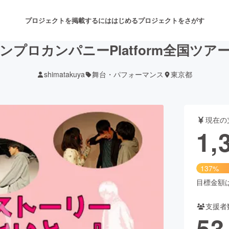
プロジェクトを掲載するには
はじめる
プロジェクトをさがす
ンプロカンパニーPlatform全国ツア
shimatakuya
舞台・パフォーマンス
東京都
注目のリターン
注目の新着プロジェクト
募集終了が近いプロジェクト
も
現在の
音楽
舞台・パフォーマンス
1,
ゲーム・サービス開発
フード・飲食店
137%
書籍・雑誌出版
アニメ・漫画
目標金額は1
支援者
チャレンジ
ビューティー・ヘルスケ
53