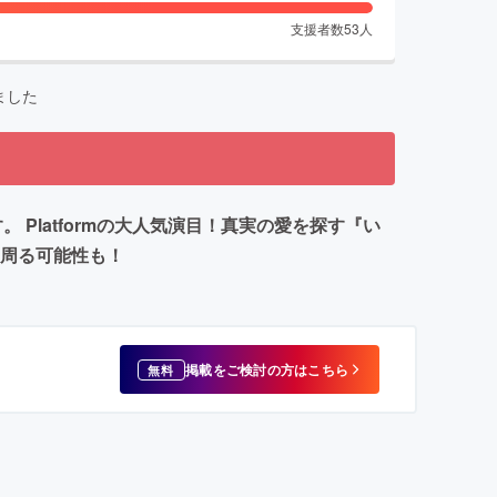
支援者数
53
人
ました
Platformの大人気演目！真実の愛を探す『い
を周る可能性も！
掲載をご検討の方はこちら
無料