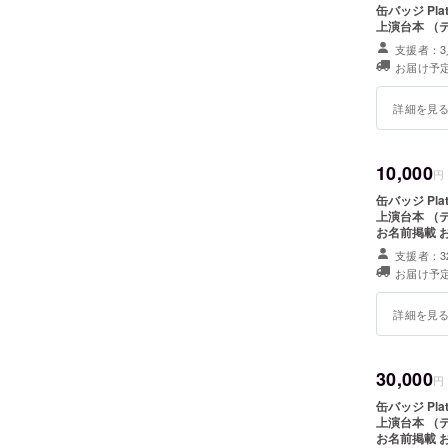
缶バッジ Platf
上演台本 （
支援者：3
お届け予定
詳細を見
10,000
円
缶バッジ Platf
上演台本 （テキ
お名前掲載 お好きなプレイヤーメンバーからの直筆お礼状 ＆サイン入り
ブロマイド 本公演未公開回DVD 1枚 （いとといと・正義のみかた・そ
支援者：3
の探偵の名か
お届け予定
ります
詳細を見
30,000
円
缶バッジ Platf
上演台本 （テキ
お名前掲載 お好きなプレイヤーメンバーからの直筆お礼状 ＆サイン入り