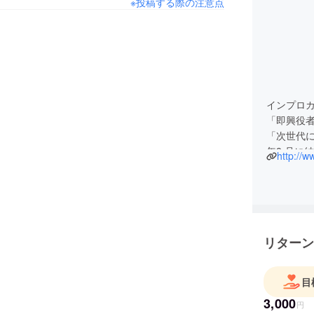
※投稿する際の注意点
インプロカン
「即興役
「次世代に
年8 月に
http://w
「What 
し、関わ
標として
第8 回ル
ぶっく」1
リターン
集にイン
目
3,000
円