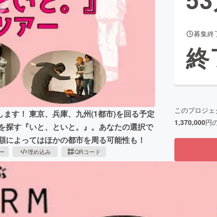
募集終
CAMPFIRE for Social Good
CAMPFIRE Creation
終
CAMPFIREふるさと納税
machi-ya
コミュニティ
このプロジェ
ます！ 東京、兵庫、九州(1都市)を回る予定
1,370,000
円
の愛を探す『いと、といと。』。あなたの選択で
助額によってはほかの都市を周る可能性も！
ピー
埋め込み
QRコード