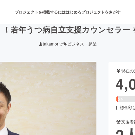
プロジェクトを掲載するには
はじめる
プロジェクトをさがす
！！若年うつ病自立支援カウンセラー 
takamorite
ビジネス・起業
注目のリターン
注目の新着プロジェクト
募集終了が近いプロジェクト
も
現在の
音楽
舞台・パフォーマンス
4,
ゲーム・サービス開発
フード・飲食店
2%
書籍・雑誌出版
アニメ・漫画
目標金額は2
支援者
チャレンジ
ビューティー・ヘルスケ
2