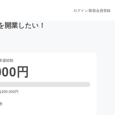
ログイン
/
新規会員登録
を開業したい！
うすぐ公開されます
支援総額
プロダクト
000
円
ファッション
スポーツ
00,000円
数
ア
ソーシャルグッド
人