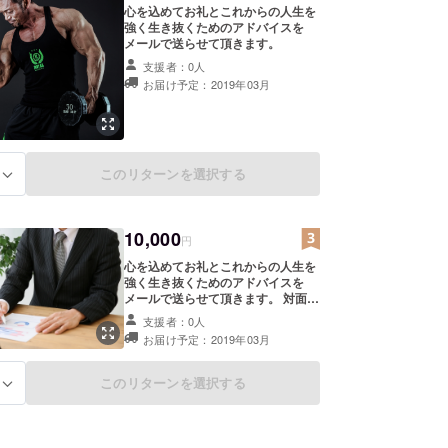
心を込めてお礼とこれからの人生を
強く生き抜くためのアドバイスを
メールで送らせて頂きます。
支援者：0人
お届け予定：2019年03月
このリターンを選択する
る
10,000
円
心を込めてお礼とこれからの人生を
強く生き抜くためのアドバイスを
メールで送らせて頂きます。 対面式
通話にて30分無料カウンセリングの
支援者：0人
サービスをプレゼント致します。 相
お届け予定：2019年03月
談から好きなことを何でもお話し下
さい。
このリターンを選択する
る