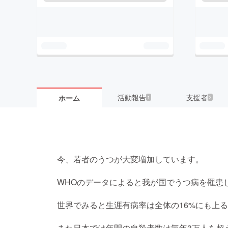
活動報告
支援者
ホーム
1
2
今、若者のうつが大変増加しています。
WHOのデータによると我が国でうつ病を罹患し
世界でみると生涯有病率は全体の16%にも上
また日本では年間の自殺者数は毎年3万人を超