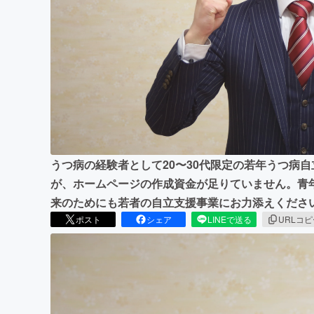
まちづくり・地域活性化
うつ病の経験者として20〜30代限定の若年うつ病
が、ホームページの作成資金が足りていません。青
来のためにも若者の自立支援事業にお力添えくださ
ポスト
シェア
LINEで送る
URLコ