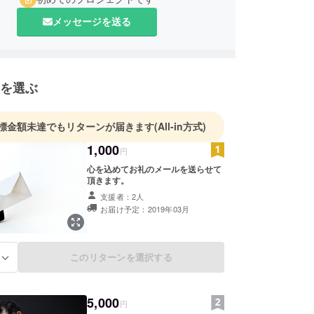
メッセージを送る
を選ぶ
標金額未達でもリターンが届きます
(All-in方式)
1,000
円
心を込めてお礼のメールを送らせて
頂きます。
支援者：2人
お届け予定：2019年03月
このリターンを選択する
る
5,000
円