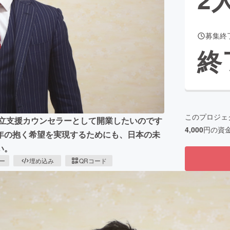
募集終
CAMPFIRE for Social Good
CAMPFIRE Creation
終
CAMPFIREふるさと納税
machi-ya
コミュニティ
このプロジェ
自立支援カウンセラーとして開業したいのです
4,000
円の資
年の抱く希望を実現するためにも、日本の未
い。
ピー
埋め込み
QRコード