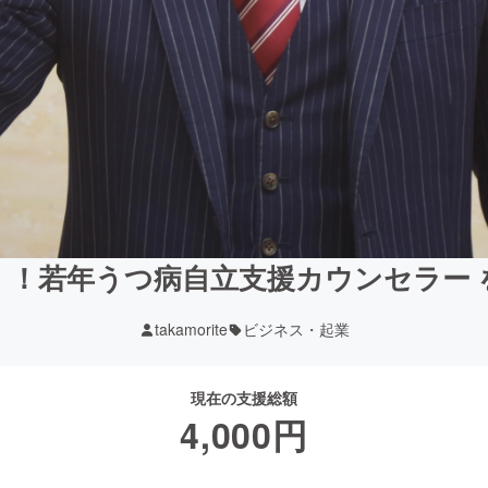
！！若年うつ病自立支援カウンセラー 
takamorite
ビジネス・起業
現在の支援総額
4,000
円