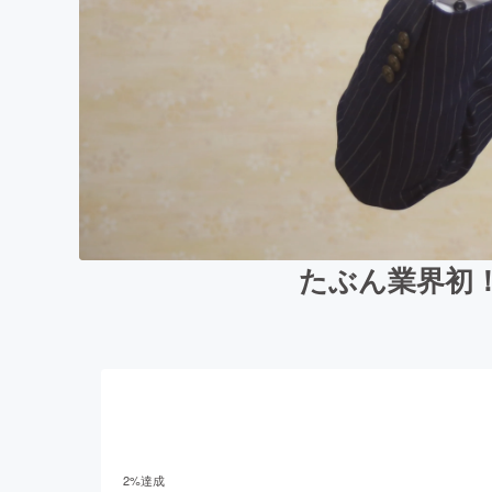
たぶん業界初
2
%達成