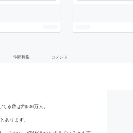
仲間募集
コメント
てる数は約506万人。
るとあります。
え、その内、4割がうつを抱えているとも言