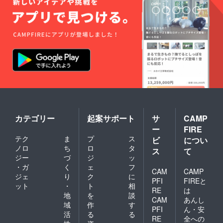
カテゴリー
起案サポート
サ
CAMP
ー
FIRE
テク
ま
プ
ス
ビ
につい
ノロ
ち
ロ
タ
ス
て
ジー
づ
ジ
ッ
・ガ
く
ェ
フ
CAM
CAMP
ジェ
り
ク
に
PFI
FIREと
ット
・
ト
相
RE
は
地
を
談
CAM
あんし
域
作
す
PFI
ん・安
活
る
る
RE
全への