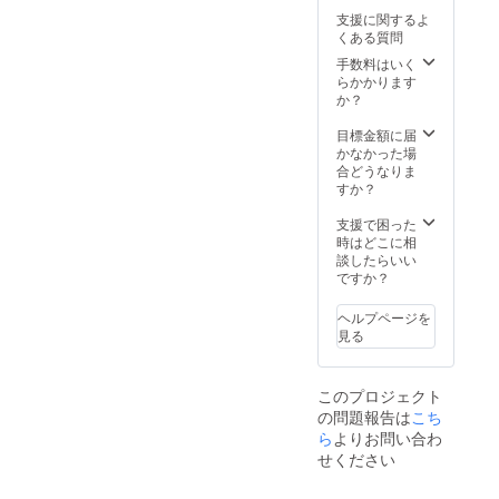
社名、団体名、
支援に関するよ
をお教えくださ
くある質問
い。
手数料はいく
らかかります
か？
目標金額に届
かなかった場
合どうなりま
すか？
支援で困った
時はどこに相
談したらいい
ですか？
ヘルプページを
見る
このプロジェクト
の問題報告は
こち
ら
よりお問い合わ
せください