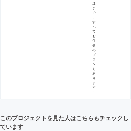
送
ま
で
、
す
べ
て
お
任
せ
の
プ
ラ
ン
も
あ
り
ま
す
！
このプロジェクトを見た人はこちらもチェックし
ています