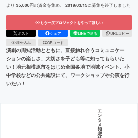
より
35,000
円の資金を集め、
2019/03/15
に募集を終了しました
もう一度プロジェクトをやってほしい
ポスト
シェア
LINEで送る
URLコピー
埋め込み
QRコード
演劇の周知活動とともに、直接触れ合うコミュニケー
ションの楽しさ、大切さを子ども等に知ってもらいた
い！地元相模原市をはじめ全国各地で地域イベント、小
中学校などの公共施設にて、ワークショップや公演を行
いたい！
エ
ン
タ
メ
領
域