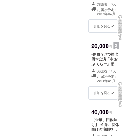
載 •DVD作成時
ヤーでお使いの
支援者：0人
のエンドロール
ID宛にご連絡い
お届け予定：
に名前記載 •「寺
こ
たします。その
2019年04月
の
おぶてらー」
リ
際にご希望の名
タ
DVD •ぺチョン
ー
前、本公演希望
ン
くん(劇団うけつ
詳細を見る
を
日時、Tシャツの
選
オリジナルキャ
択
サイズ(リターン
す
ラクター)Tシャ
る
詳細にてサイズ
ツ+参加役者の直
記載)をお教えく
20,000
筆サイン入り ※
円
ださい。
支援後、本公演
•劇団うけつ第七
前にこちらから
回本公演「寺 お
キャンプファイ
ぶ てらー」招待
ヤーでお使いの
•本公演開場前入
ID宛にご連絡い
支援者：1人
場 •「寺 おぶ て
たします。その
お届け予定：
らー」当日パン
際にご希望の名
こ
2019年04月
の
フレット名前記
前、Tシャツのサ
リ
タ
載 •DVD作成時
イズ(リターン詳
ー
ン
のエンドロール
詳細を見る
細にて記載)をお
を
選
に名前記載 •「寺
教えください。 •
択
す
おぶてらー」
劇団うけつ写真
る
DVD •ぺチョン
アルバム •あなた
40,000
くん(劇団うけつ
円
の為だけに作る
オリジナルキャ
短編お芝居動画
【企業、団体向
ラクター)Tシャ
（希望役者と希
け】 •企業、団体
ツ+参加役者の直
望テーマの記載
向けの演劇ワー
筆サイン入り ※
可）
クショップの開