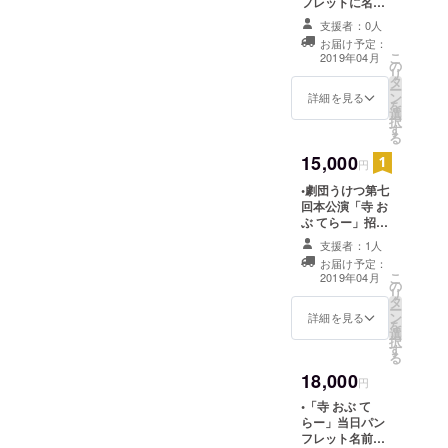
フレットに名前
ヤーでお使いの
記載 •DVD作成
ID宛にご連絡い
支援者：0人
時のエンドロー
たします。その
お届け予定：
ルに名前記載 •劇
こ
際に本公演希望
2019年04月
の
団うけつオリジ
リ
日時、ご希望の
タ
ナルロンT(限定
ー
名前をお教えく
ン
非売品) •「寺 お
詳細を見る
を
ださい。
選
ぶ てらー」DVD
択
す
※支援後、本公演
る
前にこちらから
15,000
キャンプファイ
円
ヤーでお使いの
•劇団うけつ第七
ID宛にご連絡い
回本公演「寺 お
たします。その
ぶ てらー」招待
際にご希望の名
•開場前特別入場
前、Tシャツのサ
支援者：1人
•「寺おぶて
イズ(リターン詳
お届け予定：
らー」当日パン
細にて記載)をお
こ
2019年04月
の
フレットに名前
教えください。
リ
タ
記載 •DVD作成
ー
ン
時のエンドロー
詳細を見る
を
選
ルに名前記載 •劇
択
す
団うけつオリジ
る
ナルロンT(限定
18,000
非売品) •「寺お
円
ぶてらー」DVD
•「寺 おぶ て
※支援後、本公演
らー」当日パン
前にこちらから
フレット名前記
キャンプファイ