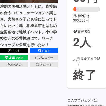
演劇の周知活動とともに、直接触
まちづくり・地域活性化
11%
れ合うコミュニケーションの楽し
目標金額は
さ、大切さを子ども等に知っても
300,000円
CAMPFIRE for Social Good
CAMPFIRE Creation
らいたい！地元相模原市をはじめ
CAMPFIREふるさと納税
machi-ya
コミュニティ
支援者数
全国各地で地域イベント、小中学
2
人
校などの公共施設にて、ワーク
ショップや公演を行いたい！
ポスト
シェア
LINEで送る
URLコピー
募集終了まで残
り
埋め込み
QRコード
終了
このプロジェクトは、