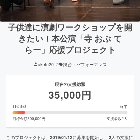
子供達に演劇ワークショップを開
きたい！本公演「寺 おぶ て
らー」応援プロジェクト
uketu2012
舞台・パフォーマンス
現在の支援総額
35,000
円
終了
11
%達成
目標金額
300,000
円
支援者数
2
人
このプロジェクトは、
2019/01/12
に募集を開始し、
2
人の支援に