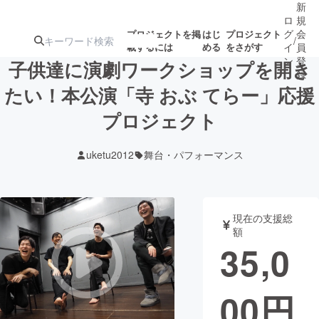
新
ロ
規
グ
会
プロジェクトを掲
はじ
プロジェクト
/
載するには
める
をさがす
イ
員
ン
登
子供達に演劇ワークショップを開き
録
たい！本公演「寺 おぶ てらー」応援
プロジェクト
人気のプロ
注目のリ
注目の新着プロ
募集終了が近いプ
もうすぐ公開
ジェクト
ターン
ジェクト
ロジェクト
されます
uketu2012
舞台・パフォーマンス
アート・写真
音楽
現在の支援総
テクノロジー・ガジェット
ゲーム・サ
額
35,0
映像・映画
書籍・雑誌
00
円
ビジネス・起業
チャレンジ