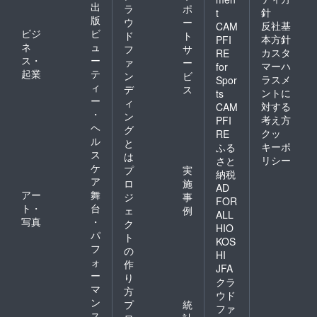
出
ラ
ポ
針
t
版
ウ
ー
反社基
CAM
ビジ
ビ
ド
ト
本方針
PFI
ネ
ュ
フ
サ
カスタ
RE
ス・
ー
ァ
ー
マーハ
for
起業
テ
ン
ビ
ラスメ
Spor
ィ
デ
ス
ントに
ts
ー
ィ
対する
CAM
・
ン
考え方
PFI
ヘ
グ
クッ
RE
ル
と
キーポ
ふる
ス
は
リシー
さと
ケ
プ
実
納税
ア
ロ
施
AD
アー
舞
ジ
事
FOR
ト・
台
ェ
例
ALL
写真
・
ク
HIO
パ
ト
KOS
フ
の
HI
ォ
作
JFA
ー
り
クラ
マ
方
ウド
ン
プ
統
ファ
ス