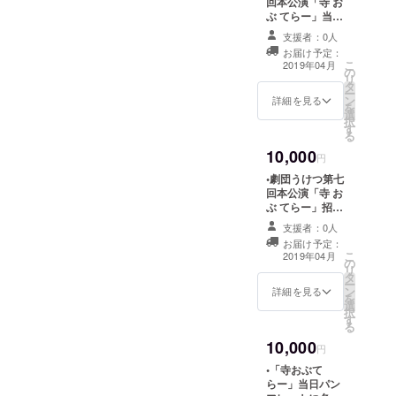
回本公演「寺 お
際にご希望の名
い。
ぶ てらー」当日
前をお教えくだ
パンフレット会
さい。
支援者：0人
社名記載 •DVD
主に相模
お届け予定：
作成時のエンド
こ
2019年04月
の
原、町田を
ロールにて個
リ
タ
人、団体、企業
拠点として
ー
ン
名記載 •「寺おぶ
詳細を見る
を
活動してい
選
てらー」DVD ※
択
す
支援後、本公演
る。
る
前にこちらから
10,000
キャンプファイ
円
2016年12月
ヤーでお使いの
•劇団うけつ第七
ID宛にご連絡い
から劇団名
回本公演「寺 お
たします。その
ぶ てらー」招待
をひらがな
際にご希望の名
•本公演開場前特
に変更し
前をお教えくだ
支援者：0人
別入場 •「寺おぶ
さい。 •当日パン
お届け予定：
た。
てらー」当日パ
こ
フレットにて
2019年04月
の
ンフレットに名
リ
50mm×210mm
タ
前記載 •「寺 お
ー
の広告スペース
ン
ぶ てらー」DVD
詳細を見る
を
※画像等ある場合
選
作成時のエンド
択
はgmailにてやり
す
ロール名前記載
る
とりさせていた
•「寺 おぶ て
だきます。
10,000
らー」DVD ※支
円
援後、本公演前
•「寺おぶて
にこちらから
らー」当日パン
キャンプファイ