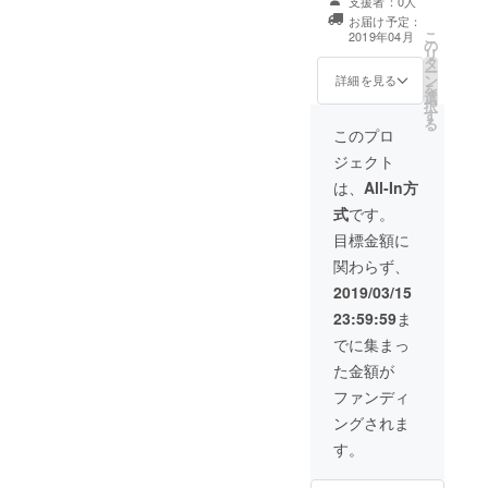
支援後、本公演
支援者：0人
催 •「寺おぶて
前にこちらから
お届け予定：
らー」当日パン
こ
キャンプファイ
2019年04月
の
フレットに名前
リ
ヤーでお使いの
タ
記載 •劇団うけつ
ー
ID宛にご連絡い
ン
第七回本公演
詳細を見る
を
たします。その
選
「寺 おぶ て
択
際に本公演希望
す
らー」当日パン
る
日時、ご希望の
フレット会社名
このプロ
名前、Tシャツの
記載 •当日パンフ
サイズ(リターン
ジェクト
レットにて
詳細にて記載)を
50mm×210mm
は、
All-In方
お教えくださ
の広告スペース
い。 •劇団うけつ
式
です。
(画像等ある場合
写真アルバム •あ
gmailにてやりと
目標金額に
なたの為だけに
りさせていただ
作る短編お芝居
関わらず、
きます) •DVD作
動画（希望役者
成時のエンド
2019/03/15
と希望テーマの
ロールにて団
記載可）
23:59:59
ま
体、企業名記載
•「寺 おぶ て
でに集まっ
らー」のDVD ※
た金額が
支援後、本公演
前にこちらから
ファンディ
キャンプファイ
ングされま
ヤーでお使いの
ID宛にご連絡い
す。
たします。その
際にご希望の会