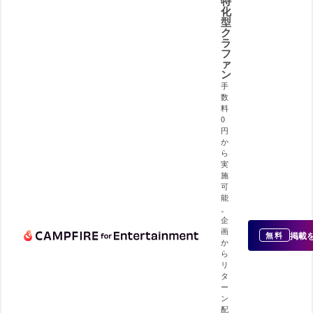
特
化
型
ク
ラ
フ
ァ
ン
手
数
料
0
円
か
ら
実
施
可
能
。
企
画
掲載
無料
か
ら
リ
タ
ー
ン
配