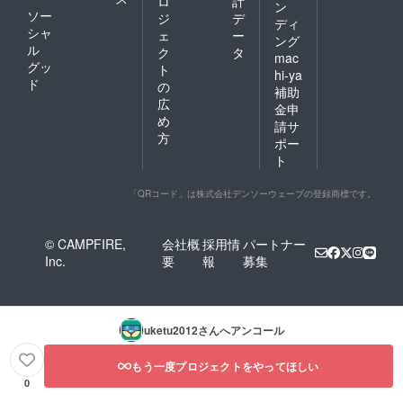
ロ
計
ン
ソー
ジ
デ
ディ
シャ
ェ
ー
ング
ル
ク
タ
mac
グッ
ト
hi-ya
ド
の
補助
広
金申
め
請サ
方
ポー
ト
「QRコード」は株式会社デンソーウェーブの登録商標です。
© CAMPFIRE,
会社概
採用情
パートナー
Inc.
要
報
募集
uketu2012
さんへアンコール
もう一度プロジェクトをやってほしい
0