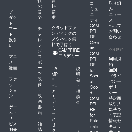
性
資
コ
取り組
化
料
ミュ
み
プロ
音
請
ニ
ニュー
ダク
楽
求
ティ
ス
ト
CAM
ヘルプ
クラウドファ
フー
チ
PFI
お問い
ンディングの
ド・
ャ
RE
合わせ
ノウハウを無
飲食
レ
Crea
料で学ぼう
店
ン
tion
各種規定
CAMPFIRE
ジ
CAM
アカデミー
アニ
ス
利用規
PFI
メ・
ポ
約
RE
漫画
ー
CA
説
細則
for
ツ
MP
明
プライ
Soci
ファ
映
FI
会
バシー
al
ッ
像
RE
・
ポリ
Goo
ショ
・
ア
相
シー
d
ン
映
カ
談
特定商
CAM
画
デ
会
取引法
PFI
ゲー
書
ミ
に基づ
RE
ム・
籍
ー
く表記
for
サー
・
と
情報セ
Ente
ビス
雑
は
キュリ
rtain
開発
誌
ク
サ
ティ方
men