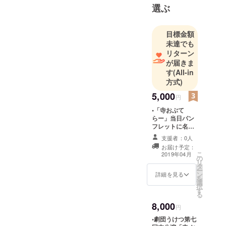
同じ年の8月
選ぶ
には第二回
公演『反、
目標金額
判、犯 10
未達でも
が呼ぶも
リターン
の』を上
が届きま
演。
す
(All-in
方式)
メンバーは
5,000
円
男だらけ、
•「寺おぶて
馬鹿ばっか
らー」当日パン
だが
フレットに名前
『王道の中
記載 •「寺 おぶ
支援者：0人
てらー」DVD作
の王道』を
お届け予定：
成時にエンド
こ
2019年04月
目指して芝
の
ロールにて名前
リ
タ
記載 •「寺 おぶ
居作りして
ー
ン
てらー」DVD ※
詳細を見る
を
いる。
選
支援後、本公演
択
演劇は娯楽
す
前にこちらから
る
キャンプファイ
でいい。難
8,000
ヤーでお使いの
円
しい事なん
ID宛にご連絡い
•劇団うけつ第七
て関係な
たします。その