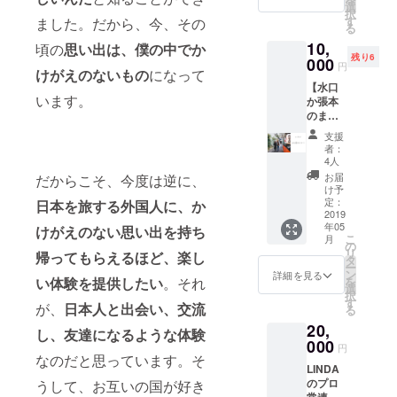
いただ
ど、チ
選
択
きます
ケット
す
ました。だから、今、その
る
の受け
10,
頃の
思い出は、僕の中でか
渡し可
残り6
000
能 ※ リ
円
けがえのないもの
になって
ネン代
【水口
は別途
います。
か張本
500円
のまち
（税
案内ツ
抜）か
支援
アー！
かりま
者：
】 ※ 有
す ※ 交
4人
効期限1
通費は
お届
だからこそ、今度は逆に、
年
含まれ
け予
（2019/
定：
日本を旅する外国人に、か
ており
05/01 -
2019
ません
年05
2020/04
けがえのない思い出を
持ち
※ ドリ
こ
月
/30） ※
の
ンクチ
リ
帰ってもらえるほど、
楽し
13−17
タ
ケット
ー
時（4時
ン
の該当
詳細を見る
い体験を提供したい
。それ
を
間） ※
選
商品は
択
LINDA
す
500円
が、
日本人と出会い、交流
る
周辺の
（税
20,
まちを
抜）ま
し、友達になるような体験
張本か
000
でのも
円
水口
なのだと思っています。そ
のにな
LINDA
が、
ります
のプロ
うして、お互いの国が好き
1on1で