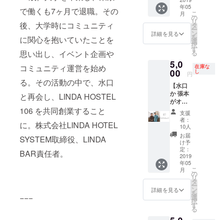
トの該
Facebo
年05
当商品
okグ
で働くも7ヶ月で退職。その
こ
月
は500円
ループ
の
リ
（税
ご招待
後、大学時にコミュニティ
タ
ー
抜）ま
※ 開業
ン
詳細を見る
を
に関心を抱いていたことを
でのも
3ヶ月
選
択
のにな
間、損
す
思い出し、イベント企画や
る
ります
益を報
5,0
告して
コミュニティ運営を始め
在庫な
いく
00
し
円
Facebo
る。その活動の中で、水口
【水口
okグ
か 張本
ループ
と再会し、LINDA HOSTEL
がオス
に招待
スメす
106 を共同創業すること
します
支援
るお店
※ 有効
者：
に。株式会社LINDA HOTEL
でラン
期限1年
10人
チ！】
（2019/
お届
SYSTEM取締役、LINDA
※ ラン
05/01 -
け予
チ代は
2020/04
定：
BAR責任者。
5000円
2019
/30） ※
年05
に含ま
友人・
こ
月
れてい
知人な
の
リ
ます ※
ど、チ
タ
ー
12−13
ケット
ン
詳細を見る
を
時の1時
−−−
の受け
選
択
間にな
渡し可
す
る
ります
能 ※ リ
※ 有効