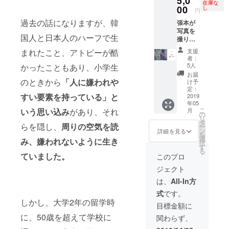
5,0
ネン代
在庫な
期限1年
00
は別途
し
円
（2019/
500円
過去の話になりますが、韓
張本が
05/01 -
（税
写真を
2020/04
抜）か
国人と日本人のハーフで生
撮りま
/30） ※
かりま
す！ ※
交通費
す ※ 交
まれたこと、アトピーが酷
支援
有効期
は含ま
通費は
者：
限1年
れてお
含まれ
5人
かったこともあり、小学生
（2019/
りませ
ており
お届
05/01 -
のときから
「人に嫌われや
ん
ません
け予
2020/04
定：
※ ドリ
すい要素を持っている」と
/30） ※
2019
ンクチ
年05
撮影1時
ケット
こ
いう思い込み
があり、それ
月
間半 ※
の
の該当
リ
LINDA
タ
商品は
らを隠し、
周りの空気を読
ー
周辺の
ン
500円
詳細を見る
を
オスス
選
（税
み、嫌われないように生き
択
メス
す
抜）ま
る
ポッ
ていました。
でのも
このプロ
ト、
のにな
ジェクト
LINDA
ります
内で撮
は、
All-In方
らせて
式
です。
いただ
しかし、大学2年の留学時
きま
目標金額に
す！ ※
に、50歳を超えて学校に
関わらず、
交通費
は含ま