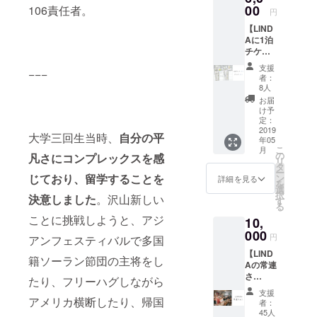
です ※
00
106責任者。
日に改
円
有効期
めて開
【LIND
限1年
催致し
Aに1泊
（2019/
ます。
チケッ
05/01 -
（その
ト3枚、
2020/04
際に参
支援
−−−
ドリン
/30） ※
加出来
者：
クチ
期間内
ない場
8人
ケット5
に2回立
合、他
お届
枚！】
てます
のリ
け予
※ 有効
※ 交通
定：
ターン
期限1年
2019
費は含
と交換
大学三回生当時、
自分の平
年05
（2019/
まれて
させて
こ
月
05/01 -
おりま
の
いただ
凡さにコンプレックスを感
リ
2020/04
せん
タ
きま
ー
/30） ※
じており、留学することを
ン
す）
詳細を見る
を
友人・
選
択
決意しました
。沢山新しい
知人な
す
る
ど、チ
ことに挑戦しようと、アジ
10,
ケット
の受け
000
円
アンフェスティバルで多国
渡し可
【LIND
能 ※ ド
籍ソーラン節団の主将をし
Aの常連
リンク
さ
チケッ
たり、フリーハグしながら
ん！】
トの該
支援
1泊チ
アメリカ横断したり、帰国
当商品
者：
ケット5
は500円
45人