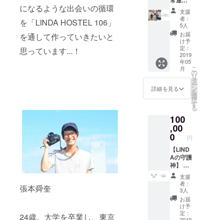
常連さ
案内し
になるような出会いの循環
ん ※ 1泊
ます！
支援
チケッ
※ 交通
者：
を「LINDA HOSTEL 106」
ト10
費は含
5人
枚、ド
まれて
お届
を通して作っていきたいと
リンク
おりま
け予
チケッ
せん
定：
思っています...！
ト20枚
2019
年05
※ 友
こ
月
人・知
の
リ
人への
タ
ー
チケッ
ン
詳細を見る
を
ト受け
選
択
渡し可
す
る
能 ※ 有
100
効期限1
年
,00
（2019/
0
円
05/01 -
2020/04
【LIND
/30） ※
Aの守護
交通費
神】 1
は含ま
泊チ
支援
れてお
ケット
者：
張本舜奎
りませ
50枚＋
3人
ん ※ ド
ドリン
お届
リンク
ク50枚
け予
チケッ
＋
定：
24歳。大学を卒業し、東京
2019