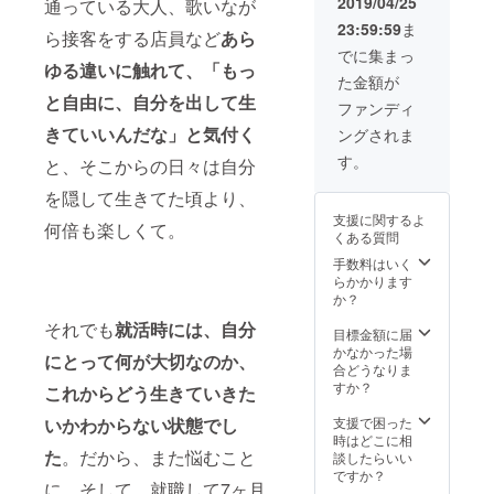
2019/04/25
通っている大人、歌いなが
れてお
23:59:59
ま
りませ
ら接客をする店員など
あら
ん
でに集まっ
ゆる違いに触れて、「もっ
た金額が
と自由に、自分を出して生
ファンディ
きていいんだな」と気付く
ングされま
す。
と、そこからの日々は自分
を隠して生きてた頃より、
支援に関するよ
何倍も楽しくて。
くある質問
手数料はいく
らかかります
か？
それでも
就活時には、自分
目標金額に届
かなかった場
にとって何が大切なのか、
合どうなりま
すか？
これからどう生きていきた
いかわからない状態でし
支援で困った
時はどこに相
た
。だから、また悩むこと
談したらいい
ですか？
に。そして、就職して7ヶ月