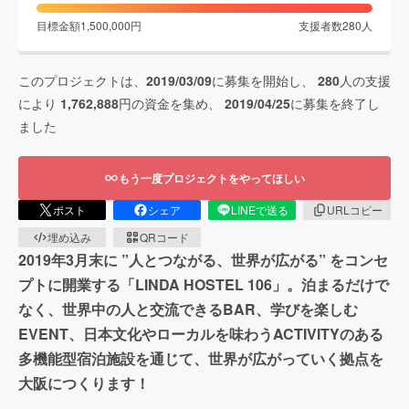
目標金額
1,500,000
円
支援者数
280
人
このプロジェクトは、
2019/03/09
に募集を開始し、
280
人の支援
により
1,762,888
円の資金を集め、
2019/04/25
に募集を終了し
ました
もう一度プロジェクトをやってほしい
ポスト
シェア
LINEで送る
URLコピー
埋め込み
QRコード
2019年3月末に ”人とつながる、世界が広がる” をコンセ
プトに開業する「LINDA HOSTEL 106」。泊まるだけで
なく、世界中の人と交流できるBAR、学びを楽しむ
EVENT、日本文化やローカルを味わうACTIVITYのある
多機能型宿泊施設を通じて、世界が広がっていく拠点を
大阪につくります！