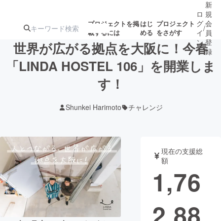
新
ロ
規
グ
会
プロジェクトを掲
はじ
プロジェクト
/
載するには
める
をさがす
イ
員
ン
登
世界が広がる拠点を大阪に！今春
録
「LINDA HOSTEL 106」を開業しま
す！
人気のプロ
注目のリ
注目の新着プロ
募集終了が近いプ
もうすぐ公開
ジェクト
ターン
ジェクト
ロジェクト
されます
Shunkei Harimoto
チャレンジ
アート・写真
音楽
現在の支援総
テクノロジー・ガジェット
ゲーム・サ
額
1,76
映像・映画
書籍・雑誌
2,88
ビジネス・起業
チャレンジ