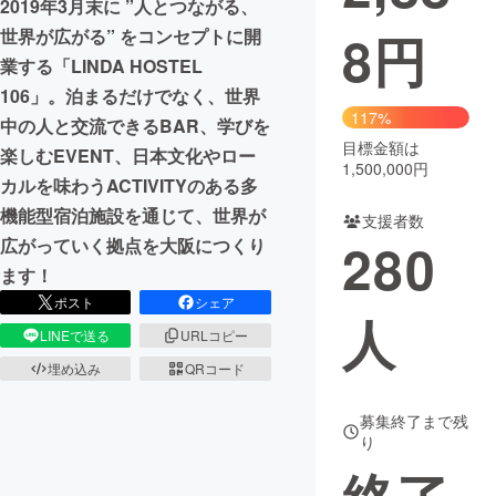
2019年3月末に ”人とつながる、
8
円
世界が広がる” をコンセプトに開
まちづくり・地域活性化
業する「LINDA HOSTEL
106」。泊まるだけでなく、世界
CAMPFIRE for Social Good
CAMPFIRE Creation
117%
中の人と交流できるBAR、学びを
CAMPFIREふるさと納税
machi-ya
コミュニティ
目標金額は
楽しむEVENT、日本文化やロー
1,500,000円
カルを味わうACTIVITYのある多
機能型宿泊施設を通じて、世界が
支援者数
280
広がっていく拠点を大阪につくり
ます！
ポスト
シェア
人
LINEで送る
URLコピー
埋め込み
QRコード
募集終了まで残
り