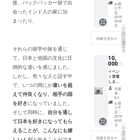
後、バックパッカー旅で出
枚、ド
（税
お届
リンク
抜）ま
け予
会ったインド人の家に泊
チケッ
でのも
定：
ト10
2019
のにな
まったり。
年05
枚、
ります
こ
月
Facebo
※ リネ
の
リ
okグ
ン代は
タ
ー
ループ
別途500
ン
詳細を見る
を
へご招
円（税
選
択
待 ※ 開
抜）か
それらの留学や旅を通じ
す
る
業3ヶ月
かりま
10,
て、日本と他国の文化に圧
間、損
す ※ 交
益を報
000
通費は
円
倒的な違いを感じました。
告して
含まれ
イベン
いく
ており
しかし、色々な人と話す中
ト登壇
Facebo
ません
しま
okグ
で、いつの間にか
違いを超
す！ ※
ループ
支援
水口か
に招待
えて仲良くなり、相手の国
者：
張本ど
します
6人
ちらか
※ 有効
を好き
になっていました。
お届
一人 ※
期限1年
け予
そして同時に、
自分を通し
有効期
（2019/
定：
限なし
2019
05/01 -
て日本を好きになってもら
年05
※ 交通
2020/04
こ
月
費は別
/30） ※
の
えることが、こんなにも嬉
リ
途請求
友人・
タ
ー
させて
知人な
ン
詳細を見る
しいんだ
と知ることができ
を