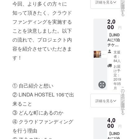
のチ
ン
詳細を見る
今回、より多くの方々に
を
ケット
選
択
の受け
す
知って頂きたく、クラウド
る
渡し可
2,0
能
ファンディングを実施する
00
円
ことを決意しました。以下
【LIND
の流れで、プロジェクト内
Aに1泊
チケッ
容を紹介させていただきま
ト1枚】
支援
※ 有効
者：
す！
期限1年
84人
（2019/
お届
05/01 -
け予
2020/04
定：
/30） ※
2019
年05
友人・
① 自己紹介と想い
こ
月
知人へ
の
リ
② LINDA HOSTEL 106で出
の受け
タ
ー
渡し可
ン
詳細を見る
来ること
を
能です
選
択
※ リネ
す
③ どんな町にあるのか
る
ン代の
4,0
500円
④ クラウドファンディング
（税
00
円
抜）は
を行う理由
【LIND
別途か
Aに1泊