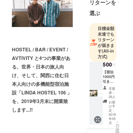
リターンを
選ぶ
目標金額
未達でも
リターン
が届きま
HOSTEL / BAR / EVENT /
す
(All-in
方式)
AVTIVITY と4つの事業があ
500
円
る、
世界・日本の
旅人向
【宿泊
け、そして、関西に住む
日
1000円
引きチ
本人向けの多機能型宿泊施
ケッ
支援
ト】 ※
設「LINDA HOSTEL 106 」
者：
有効期
26人
を、2019年3月末に開業致
限1年
お届
（2019/
け予
します...!!
05/01 -
定：
2020/04
2019
年05
/30） ※
こ
月
友人・
の
リ
知人へ
タ
ー