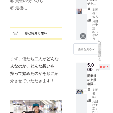
⑤ 資金の使いみち
かりま
チケッ
す ※ 交
⑥ 最後に
ト2枚＋
通費は
支援
ドリン
含まれ
者：
クチ
ており
49人
ケット3
ません
お届
枚】 ※
け予
有効期
定：
限1年
2019
年05
（2019/
こ
月
05/01 -
の
リ
2020/04
タ
ー
/30） ※
ン
詳細を見る
を
友人・
選
択
知人へ
す
まず、僕たち二人が
どんな
る
の受け
5,0
渡し可
人なのか、どんな想いを
残り15
能 ※ ド
00
円
リンク
持って始めたのか
を順に紹
開業後
チケッ
の支援
介させていただきます！
トの該
者限定
当商品
オフ
は500円
支援
会！（4
（税
者：
月6日）
抜）ま
5人
※ 19−23
でのも
お届
時 ※ 出
のにな
け予
入り自
ります
定：
由 ※ お
2019
※ リネ