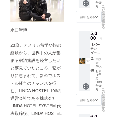
年05
酒とお
ン代の
こ
月
つまみ
500円
の
リ
は用意
（税
タ
ー
してい
抜）は
ン
詳細を見る
を
ます ※
別途か
選
択
交通費
かりま
す
る
は含ま
す ※ 交
水口智博
5,0
れてお
通費は
りませ
00
含まれ
円
ん ※ 支
ており
23歳。アメリカ留学や旅の
【バー
援者様
ません
テン
都合で
経験から、世界中の人が集
ダー体
参加で
験、飲
きなく
支援
まる宿泊施設を経営したい
み放題
なった
者：
つ
場合の
30人
と夢見ていたところ、繋が
き！】
返金は
お届
※ 一緒
対応出
りに恵まれて、新卒でホス
け予
にカウ
来かね
定：
ンター
2019
テル経営のチャンスを掴
ます。
年05
に立
万が
こ
月
む。LINDA HOSTEL 106の
ち、お
一、こ
の
リ
酒をつ
ちらの
タ
運営会社である株式会社
ー
くり、
都合で
ン
詳細を見る
を
お客さ
中止に
選
LINDA HOTEL SYSTEM 代
択
んと話
なった
す
る
すチ
場合
表取締役、LINDA HOSTEL
6,0
ケット
は、別