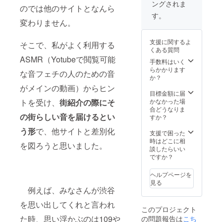
ングされま
のでは他のサイトとなんら
す。
変わりません。
支援に関するよ
そこで、私がよく利用する
くある質問
ASMR（Yotubeで閲覧可能
手数料はいく
らかかります
な音フェチの人のための音
か？
がメインの動画）からヒン
目標金額に届
トを受け、
街紹介の際にそ
かなかった場
合どうなりま
の街らしい音を届けるとい
すか？
う形
で、他サイトと差別化
支援で困った
時はどこに相
を図ろうと思いました。
談したらいい
ですか？
ヘルプページを
見る
例えば、みなさんが渋谷
を思い出してくれと言われ
このプロジェクト
た時、思い浮かぶのは109や
の問題報告は
こち