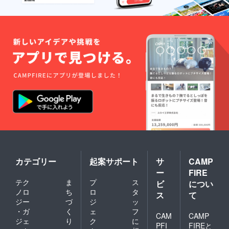
カテゴリー
起案サポート
サ
CAMP
ー
FIRE
テク
ま
プ
ス
ビ
につい
ノロ
ち
ロ
タ
ス
て
ジー
づ
ジ
ッ
・ガ
く
ェ
フ
CAM
CAMP
ジェ
り
ク
に
PFI
FIREと