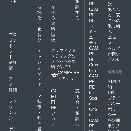
ット
・
ト
相
RE
は
地
を
談
CAM
あんし
域
作
す
PFI
ん・安
活
る
る
RE
全への
性
資
コ
取り組
化
料
ミュ
み
プロ
音
請
ニ
ニュー
ダク
楽
求
ティ
ス
ト
CAM
ヘルプ
クラウドファ
フー
チ
PFI
お問い
ンディングの
ド・
ャ
RE
合わせ
ノウハウを無
飲食
レ
Crea
料で学ぼう
店
ン
tion
各種規定
CAMPFIRE
ジ
CAM
アカデミー
アニ
ス
利用規
PFI
メ・
ポ
約
RE
漫画
ー
CA
説
細則
for
ツ
MP
明
プライ
Soci
ファ
映
FI
会
バシー
al
ッ
像
RE
・
ポリ
Goo
ショ
・
ア
相
シー
d
ン
映
カ
談
特定商
CAM
画
デ
会
取引法
PFI
ゲー
書
ミ
に基づ