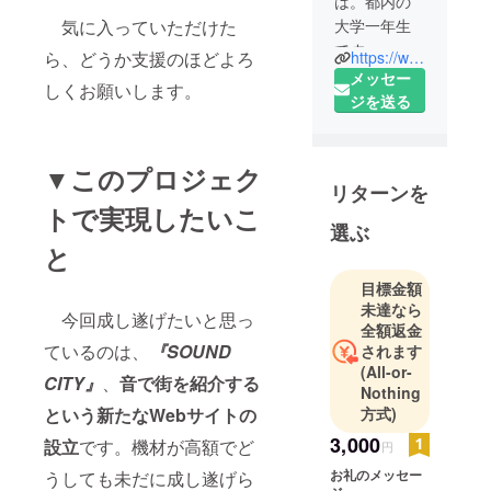
は。都内の
気に入っていただけた
大学一年生
です。
ら、どうか支援のほどよろ
https://www.instagram.com/qke_05
今まで大き
メッセー
しくお願いします。
なことをし
ジを送る
たことがな
く、チャレ
ンジするこ
▼このプロジェク
リターンを
とには消極
トで実現したいこ
的でした。
選ぶ
ですが、大
と
学で出会っ
目標金額
た友人のお
未達なら
かげで、い
今回成し遂げたいと思っ
全額返金
い意味で沢
ているのは、
『SOUND
されます
山の刺激を
(All-or-
CITY』
、
音で街を紹介する
受け、今で
Nothing
はやりたい
という新たなWebサイトの
方式)
ことを実現
3,000
設立
です。機材が高額でど
円
するために
お礼のメッセー
うしても未だに成し遂げら
足を働かせ