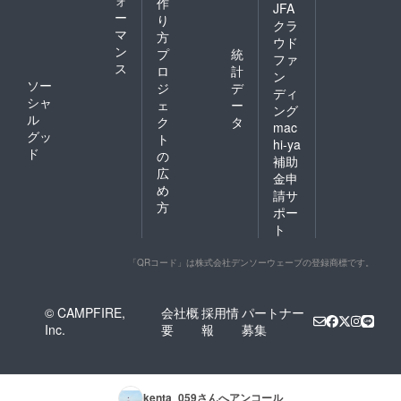
作
JFA
ー
り
クラ
マ
方
ウド
ン
プ
統
ファ
ス
ロ
計
ン
ソー
ジ
デ
ディ
シャ
ェ
ー
ング
ル
ク
タ
mac
グッ
ト
hi-ya
ド
の
補助
広
金申
め
請サ
方
ポー
ト
「QRコード」は株式会社デンソーウェーブの登録商標です。
© CAMPFIRE,
会社概
採用情
パートナー
Inc.
要
報
募集
kenta_059
さんへアンコール