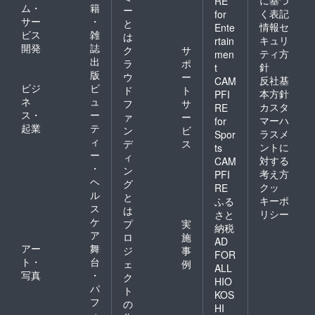
RE
ム・
籍
ー
く表記
for
サー
・
と
情報セ
Ente
ビス
雑
は
キュリ
rtain
開発
誌
ク
サ
ティ方
men
出
ラ
ポ
針
t
版
ウ
ー
反社基
CAM
ビジ
ビ
ド
ト
本方針
PFI
ネ
ュ
フ
サ
カスタ
RE
ス・
ー
ァ
ー
マーハ
for
起業
テ
ン
ビ
ラスメ
Spor
ィ
デ
ス
ントに
ts
ー
ィ
対する
CAM
・
ン
考え方
PFI
ヘ
グ
クッ
RE
ル
と
キーポ
ふる
ス
は
リシー
さと
ケ
プ
実
納税
ア
ロ
施
AD
アー
舞
ジ
事
FOR
ト・
台
ェ
例
ALL
写真
・
ク
HIO
パ
ト
KOS
フ
の
HI
ォ