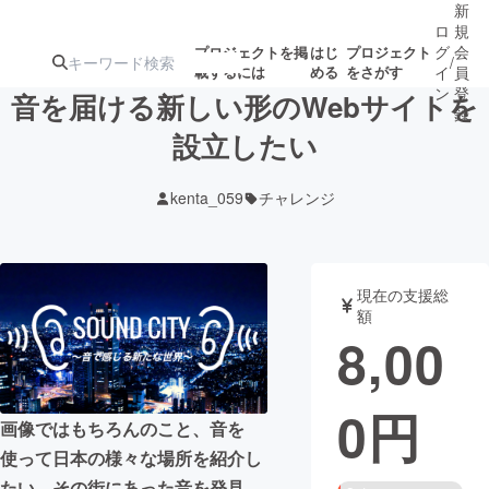
新
ロ
規
グ
会
プロジェクトを掲
はじ
プロジェクト
/
載するには
める
をさがす
イ
員
ン
登
音を届ける新しい形のWebサイトを
録
設立したい
人気のプロ
注目のリ
注目の新着プロ
募集終了が近いプ
もうすぐ公開
kenta_059
チャレンジ
ジェクト
ターン
ジェクト
ロジェクト
されます
アート・写真
音楽
現在の支援総
額
8,00
テクノロジー・ガジェット
ゲーム・サ
0
円
映像・映画
書籍・雑誌
画像ではもちろんのこと、音を
使って日本の様々な場所を紹介し
ビジネス・起業
チャレンジ
たい。その街にあった音を発見