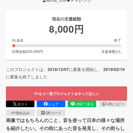
kenta_059
チャレンジ
現在の支援総額
8,000
円
終了
3
%達成
目標金額
250,000
円
支援者数
2
人
このプロジェクトは、
2018/12/07
に募集を開始し、
2019/02/19
に募集を終了しました
もう一度プロジェクトをやってほしい
ポスト
シェア
LINEで送る
URLコピー
埋め込み
QRコード
画像ではもちろんのこと、音を使って日本の様々な場所
を紹介したい。その街にあった音を発見し、その街らし