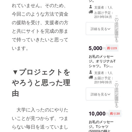
ジ。
て積極的に
れていません。そのため、
支援者：1人
行動してい
お届け予定：
今回このような方法で資金
こ
2019年04月
ます。どう
の
リ
の援助を受け、支援者の方
ぞよろしく
タ
ー
ン
詳細を見る
と共にサイトを完成の形ま
お願いしま
を
選
択
す。
す
で持っていきたいと思って
る
5,000
います。
円
残り25
お礼のメッセー
ジ。オリジナルT
シャツ。 Tシャ
▼プロジェクトを
ツのデザイン
支援者：1人
は、資金受け取
お届け予定：
やろうと思った理
り後、購入した
こ
2019年09月
の
カメラで撮影し
リ
タ
た風景をTシャツ
由
ー
ン
にしようと考え
詳細を見る
を
選
ています。
択
す
る
大学に入ったのにやりた
10,000
円
残り20
いことが見つからず、つま
お礼のメッセー
らない毎日を送っていまし
ジ。Tシャツ
(5000¥の時と同