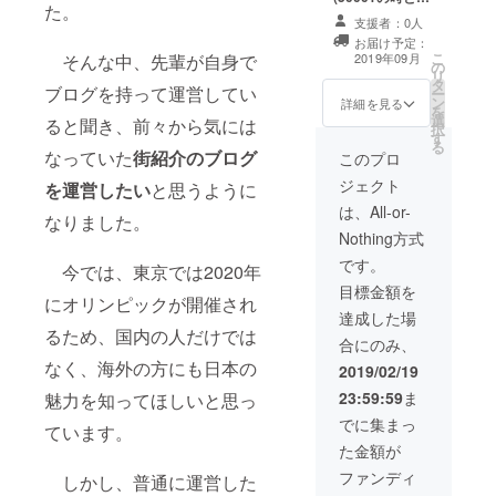
た。
じもの)。 カレン
支援者：0人
ダーの郵送。 カ
お届け予定：
レンダーの作成
こ
そんな中、先輩が自身で
2019年09月
の
にはお時間をい
リ
タ
ただくかもしれ
ブログを持って運営してい
ー
ン
ません。良いも
詳細を見る
を
選
のが出来次第送
ると聞き、前々から気には
択
す
らせていただき
る
なっていた
街紹介のブログ
ますので、予定
このプロ
より遅れるかも
ジェクト
を運営したい
と思うように
しれません。内
容はそれぞれの
は、All-or-
なりました。
街の情景を１
Nothing方式
２ヶ月分まとめ
たものを作成し
です。
今では、東京では2020年
ようと考えてい
目標金額を
ます。
にオリンピックが開催され
達成した場
るため、国内の人だけでは
合にのみ、
なく、海外の方にも日本の
2019/02/19
23:59:59
ま
魅力を知ってほしいと思っ
でに集まっ
ています。
た金額が
ファンディ
しかし、普通に運営した