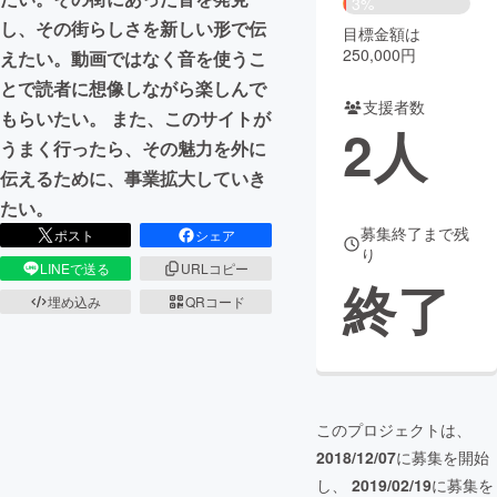
3%
し、その街らしさを新しい形で伝
目標金額は
まちづくり・地域活性化
250,000円
えたい。動画ではなく音を使うこ
とで読者に想像しながら楽しんで
支援者数
CAMPFIRE for Social Good
CAMPFIRE Creation
もらいたい。 また、このサイトが
2
人
CAMPFIREふるさと納税
machi-ya
コミュニティ
うまく行ったら、その魅力を外に
伝えるために、事業拡大していき
たい。
募集終了まで残
ポスト
シェア
り
LINEで送る
URLコピー
終了
埋め込み
QRコード
このプロジェクトは、
2018/12/07
に募集を開始
し、
2019/02/19
に募集を