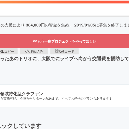
人の支援により
384,000
円の資金を集め、
2019/01/05
に募集を終了しま
もう一度プロジェクトをやってほしい
RLコピー
埋め込み
QRコード
戦いったあのトリオに、大阪でにライブへ向かう交通費を援助し
領域特化型クラファン
から実施可能。 企画からリターン配送まで、すべてお任せのプランもあります！
ェックしています