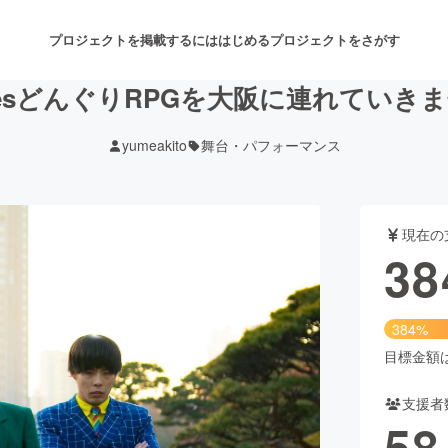
プロジェクトを掲載するには
はじめる
プロジェクトをさがす
esどんぐりRPGを大阪に連れていき
yumeakito
舞台・パフォーマンス
注目のリターン
注目の新着プロジェクト
募集終了が近いプロジェクト
も
現在の
音楽
舞台・パフォーマンス
38
ゲーム・サービス開発
フード・飲食店
384%
書籍・雑誌出版
アニメ・漫画
目標金額は1
支援者
チャレンジ
ビューティー・ヘルスケ
58