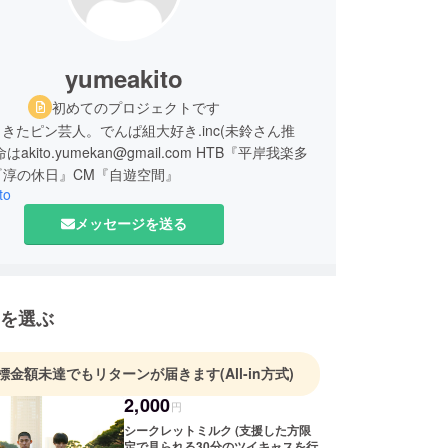
yumeakito
初めてのプロジェクトです
きたピン芸人。でんぱ組大好き.inc(未鈴さん推
akito.yumekan@gmail.com HTB『平岸我楽多
『淳の休日』CM『自遊空間』
to
メッセージを送る
を選ぶ
標金額未達でもリターンが届きます
(All-in方式)
2,000
円
シークレットミルク (支援した方限
定で見られる30分のツイキャスを行