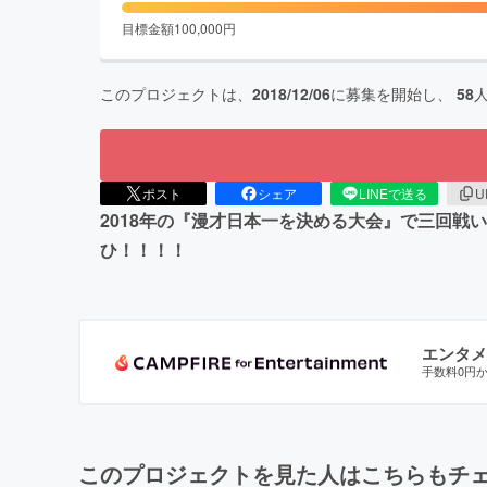
目標金額
100,000
円
このプロジェクトは、
2018/12/06
に募集を開始し、
58
ポスト
シェア
LINEで送る
U
2018年の『漫才日本一を決める大会』で三回
ひ！！！！
エンタメ
手数料0円
このプロジェクトを見た人はこちらもチ