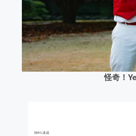
怪奇！Y
384
%達成