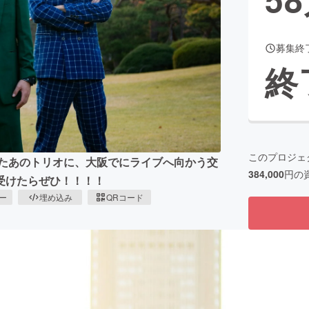
募集終
CAMPFIRE for Social Good
CAMPFIRE Creation
終
CAMPFIREふるさと納税
machi-ya
コミュニティ
このプロジェ
ったあのトリオに、大阪でにライブへ向かう交
384,000
円の
受けたらぜひ！！！！
ピー
埋め込み
QRコード