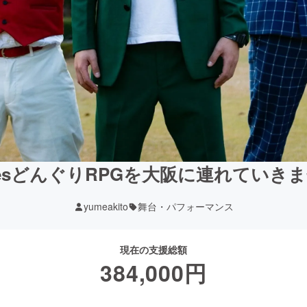
esどんぐりRPGを大阪に連れていき
yumeakito
舞台・パフォーマンス
現在の支援総額
384,000
円