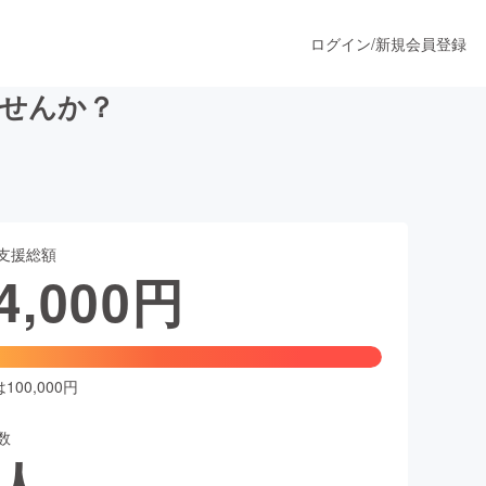
ログイン
/
新規会員登録
ませんか？
うすぐ公開されます
支援総額
プロダクト
4,000
円
ファッション
スポーツ
00,000円
数
ア
ソーシャルグッド
人