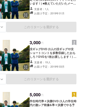
います！) ■教えていただいたメール
アドレスに開催日時・URLをご連絡
支援者：1人
いたします。 ■開催時期-2019年1月
お届け予定：2019年01月
中
このリターンを選択する
る
3,000
円
没ギャグDVD (3人の没ギャグや没
ショートコントを多数収録したおも
しろ？DVDを1枚お渡しします！) ■
お渡し方法は『郵送』または『ライ
支援者：19人
ブ会場での手渡し』をご選択いただ
お届け予定：2019年03月
けます。 ※『郵送』の場合はご登録
いただいたメールアドレスとのやり
取りで、送付先住所・お名前を教え
このリターンを選択する
る
ていただき送らせていただきます。
送料はこちらでご負担いたします。
※『ライブ会場での手渡し』の場合
は、怪奇！トリオの誰かが出演して
5,000
いるライブにお越しいただき、そち
円
らでお渡しとさせていただきます。
学生時代準々決勝DVD (3人の学生時
手渡しするライブの3日以上前にお
代の激レア映像&準々決勝でやる予
伝えください。 ご不明な点はメール