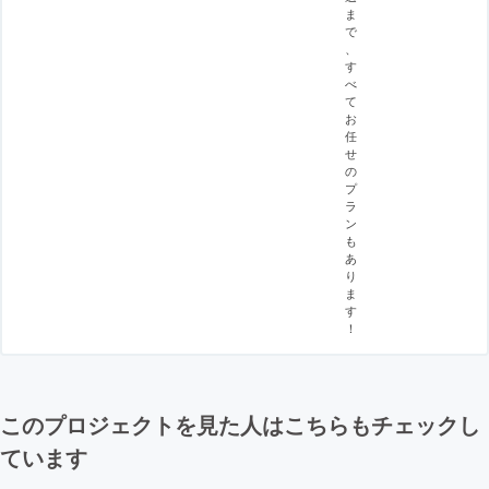
ま
で
、
す
べ
て
お
任
せ
の
プ
ラ
ン
も
あ
り
ま
す
！
このプロジェクトを見た人はこちらもチェックし
ています