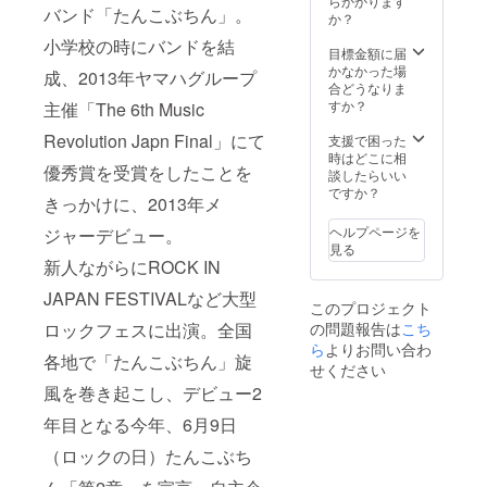
らかかります
も使用したメン
バンド「たんこぶちん」。
か？
バーが着用した
衣装(上着、ス
小学校の時にバンドを結
目標金額に届
カートまたはズ
かなかった場
ボン、靴)5人分
成、2013年ヤマハグループ
合どうなりま
を本人たちより
すか？
主催「The 6th Music
手渡しにて差し
上げます！（※手
Revolution Japn Final」にて
支援で困った
渡しはライブも
時はどこに相
しくはレコー
優秀賞を受賞をしたことを
談したらいい
ディング見学に
ですか？
参加できる方に
きっかけに、2013年メ
限ります）
ヘルプページを
ジャーデビュー。
見る
新人ながらにROCK IN
JAPAN FESTIVALなど大型
このプロジェクト
ロックフェスに出演。全国
の問題報告は
こち
ら
よりお問い合わ
各地で「たんこぶちん」旋
せください
風を巻き起こし、デビュー2
年目となる今年、6月9日
（ロックの日）たんこぶち