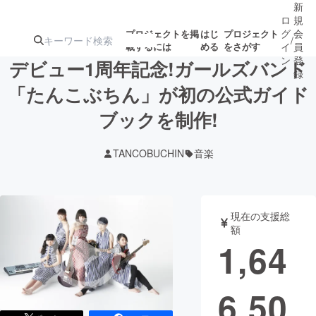
新
ロ
規
グ
会
プロジェクトを掲
はじ
プロジェクト
/
載するには
める
をさがす
イ
員
ン
登
デビュー1周年記念!ガールズバンド
録
「たんこぶちん」が初の公式ガイド
ブックを制作!
人気のプロ
注目のリ
注目の新着プロ
募集終了が近いプ
もうすぐ公開
ジェクト
ターン
ジェクト
ロジェクト
されます
TANCOBUCHIN
音楽
アート・写真
音楽
現在の支援総
テクノロジー・ガジェット
ゲーム・サ
額
1,64
映像・映画
書籍・雑誌
6,50
ビジネス・起業
チャレンジ