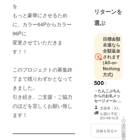
を
た彼女たち
リターンを
も今年で20
もっと豪華にさせるため
歳。
選ぶ
に、カラー64Pからカラー
96Pに
今回のプロ
目標金額
ジェクトは
変更させていただきま
未達なら
デビュー3周
全額返金
す！！
年を記念し
されます
た3大企画の
(All-or-
Nothing
うちのひと
このプロジェクトの募集終
方式)
つとして始
了まで残りわずかとなって
500
動！
円
きました。
・たんこぶちん
からのお礼メッ
引き続き、ご支援・ご協力
セージメール ・
★「たんこ
のほどを宜しくお願い致し
パトロン限定活
支援者：3人
ぶちんメ
動報告
お届け予定：
ます！
ジャーデ
こ
2014年10月
の
リ
ビュー3周年
タ
ー
3大企画」★
ン
詳細を見る
----------------------------------------
を
選
択