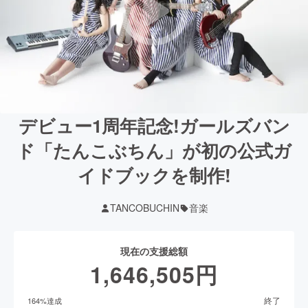
デビュー1周年記念!ガールズバン
ド「たんこぶちん」が初の公式ガ
イドブックを制作!
TANCOBUCHIN
音楽
現在の支援総額
1,646,505
円
終了
164
%達成