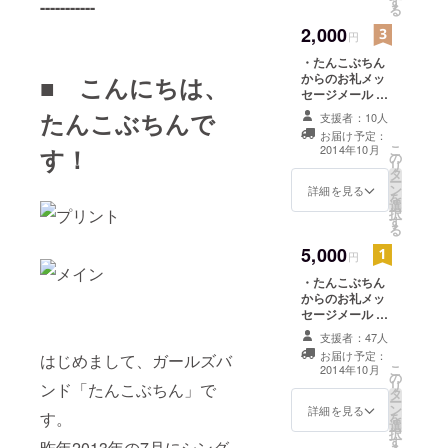
す
-----------
る
1.初のファン
2,000
クラブイベ
円
ント開催
・たんこぶちん
からのお礼メッ
■ こんにちは、
「たんこぶ
セージメール ・
ちゃんいつ
パトロン限定活
たんこぶちんで
支援者：10人
も39！〜3年
動報告 ・「公式
お届け予定：
ガイドブック」
間のありが
こ
2014年10月
す！
の
1冊 ・オフ
リ
とうを9゛っ
タ
ショット生写真2
ー
と詰め込ん
ン
枚 ※全10種類
詳細を見る
を
選
の中から2枚お届
だファン
択
す
けいたします。
る
ミーティン
5,000
グばい〜」
円
日時：2016
・たんこぶちん
からのお礼メッ
年7月17日
セージメール ・
（土）
パトロン限定活
支援者：47人
OPEN
動報告 ・メン
お届け予定：
はじめまして、ガールズバ
バー全員のサイ
13:30/STAR
こ
2014年10月
の
ン入り「公式ガ
リ
ンド「たんこぶちん」で
T 14:00
タ
イドブック」 1
ー
場所：原宿
ン
冊 ・オフショッ
詳細を見る
す。
を
選
ト生写真5枚 ※
ストロボカ
択
す
全10種類の中か
昨年2013年の7月にシング