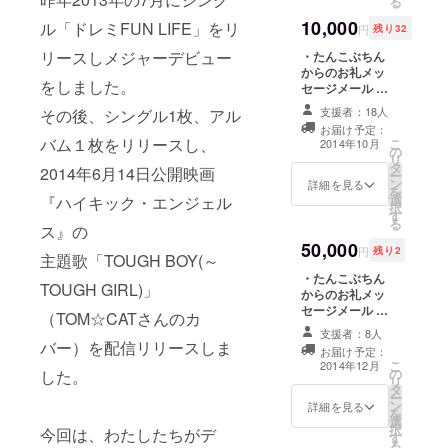
る
フェ（SOLD
ら5枚お届けいた
10,000
ル「ドレミFUN LIFE」をリ
します。 ・ガイ
OUT）
円
残り32
ドブックにあな
http://www.st
リースしメジャーデビュー
・たんこぶちん
たのお名前をク
robe-
からのお礼メッ
レジットいたし
をしました。
セージメール ・
ます。
cafe.com/har
パトロン限定活
支援者：18人
その後、シングル1枚、アル
ajuku/
動報告 ・メン
お届け予定：
バー全員のサイ
バム１枚をリリースし、
こ
2014年10月
の
ン入り「公式ガ
2.メジャーデ
リ
タ
イドブック」 1
2014年6月14日公開映画
ー
ビュー3周年
ン
冊 ・オフショッ
詳細を見る
を
選
『ハイキック・エンジェル
ト生写真10枚
企画ワンマ
択
す
※全10種類お届
る
ンライブ開
ス』の
けいたします。
50,000
催
・ガイドブック
円
残り2
主題歌「TOUGH BOY(～
にあなたのお名
「デビュー3
・たんこぶちん
前とコメントを
TOUGH GIRL)」
周年記念ワ
からのお礼メッ
掲載いたします
セージメール ・
(写真掲載も可能
ンマン〜た
（TOM☆CATさんのカ
パトロン限定活
です)。
支援者：8人
んこぶちん
動報告 ・メン
バー）を配信リリースしま
お届け予定：
変身ノ巻〜
バー全員のサイ
こ
2014年12月
の
した。
ン入り「公式ガ
@TSUTAYA
リ
タ
イドブック」 1
ー
O-WEST」
ン
冊 ・オフショッ
詳細を見る
を
選
ト生写真10枚
日時：2016
択
今回は、わたしたちがデ
す
※全10種類お届
年9月15日
る