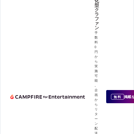
化
型
ク
ラ
フ
ァ
ン
手
数
料
0
円
か
ら
実
施
可
能
。
企
画
掲載
無料
か
ら
リ
タ
ー
ン
配
送