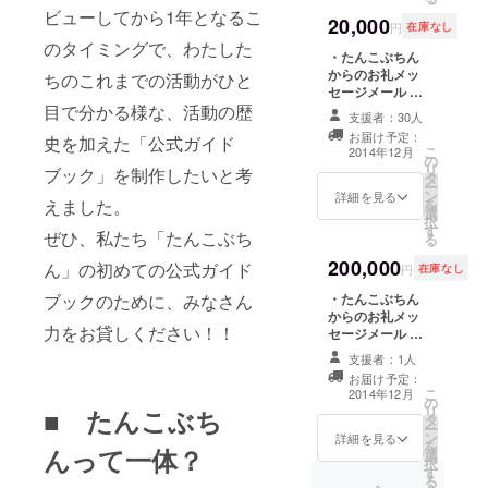
けいたします。
ビューしてから1年となるこ
（木）
20,000
・ガイドブック
円
在庫なし
にあなたのお名
OPEN
のタイミングで、わたした
・たんこぶちん
前とコメントを
18:00/STAR
からのお礼メッ
掲載いたします
ちのこれまでの活動がひと
セージメール ・
T 19:00
(写真掲載も可能
目で分かる様な、活動の歴
パトロン限定活
です)。 ・ライブ
チケット：
支援者：30人
動報告 ・メン
にご招待いたし
お届け予定：
史を加えた「公式ガイド
3,500円
バー全員のサイ
ます。 ※あなた
こ
2014年12月
の
ン入り「公式ガ
のご都合の良い
（オールス
リ
ブック」を制作したいと考
タ
イドブック」 1
ライブ会場(ライ
ー
タンディン
ン
冊 ・オフショッ
詳細を見る
ブ日)をお選びく
えました。
を
グ/ドリンク
選
ト生写真10枚
ださい。 ・ライ
択
す
※全10種類お届
ブ終了後、楽屋
ぜひ、私たち「たんこぶち
別）
る
けいたします。
にてメンバーと
200,000
・ガイドブック
ん」の初めての公式ガイド
一緒に記念撮影
円
在庫なし
にあなたのお名
3.日本最大の
権(MAX５枚) ・
ブックのために、みなさん
・たんこぶちん
前とコメントを
2014年秋～冬に
クラウド
からのお礼メッ
掲載いたします
かけて実施予定
力をお貸しください！！
ファンディ
セージメール ・
(写真掲載も可能
のレコーディン
パトロン限定活
です)。 ・ライブ
グ見学参加権
ングサイト
支援者：1人
動報告 ・メン
にご招待いたし
(都内を予定して
お届け予定：
「CAMPFIR
バー全員のサイ
ます。 ※あなた
います。交通費
こ
2014年12月
の
ン入り「公式ガ
E」にて
のご都合の良い
等は実費負担い
リ
■ たんこぶち
タ
イドブック」 1
ライブ会場(ライ
ただきます)
「TANCOBO
ー
ン
冊 ・オフショッ
詳細を見る
ブ日)をお選びく
を
んって一体？
OK vol.2」
選
ト生写真10枚 ※
ださい。 ・ライ
択
す
全10種類お届け
ブ終了後、楽屋
「CHIHALO
る