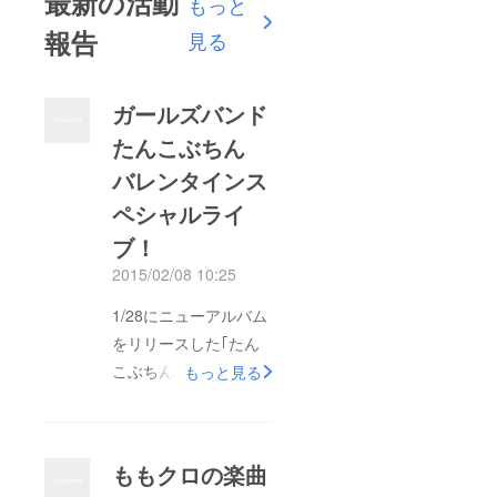
最新の活動
もっと
報告
見る
ガールズバンド
たんこぶちん
バレンタインス
ペシャルライ
ブ！
2015/02/08 10:25
1/28にニューアルバム
をリリースした｢たん
こぶちん｣のスペシャ
もっと見る
ルライブ。バレンタイ
ンの記念すべき日に東
京ドームシティ ラ
ももクロの楽曲
クーアガーデンステー