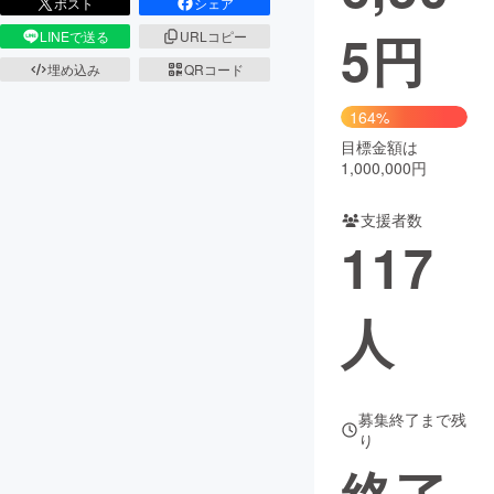
ポスト
シェア
5
円
LINEで送る
URLコピー
まちづくり・地域活性化
埋め込み
QRコード
CAMPFIRE for Social Good
CAMPFIRE Creation
164%
CAMPFIREふるさと納税
machi-ya
コミュニティ
目標金額は
1,000,000円
支援者数
117
人
募集終了まで残
り