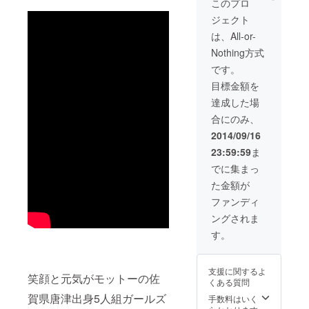
いたします。 ・
このプロ
にてメンバーと
OK 2016」
ガイドブックに
一緒に記念撮影
ジェクト
制作企画ス
あなたのお名前
権(MAX５枚)
とコメントを掲
は、All-or-
タート
載いたします(写
Nothing方式
7月17日
真掲載も可能で
す)。 ・ライブに
（日）
です。
ご招待いたしま
10:00〜 プロ
目標金額を
す。 ※あなたの
ジェクト開
ご都合の良いラ
達成した場
イブ会場(ライブ
始
合にのみ、
日)をお選びくだ
さい。 ・ライブ
2014/09/16
終了後、楽屋に
23:59:59
ま
てメンバーと一
緒に記念撮影権
でに集まっ
(MAX５枚) ・
た金額が
2014年秋～冬に
かけて実施予定
ファンディ
のレコーディン
ングされま
グ見学参加権
(都内を予定して
す。
います。交通費
等は実費負担い
ただきます) ・
支援に関するよ
笑顔と元気がモットーの佐
1stALBUM『TA
くある質問
NCOBUCHIN』
賀県唐津出身5人組ガールズ
手数料はいく
のジャケットで