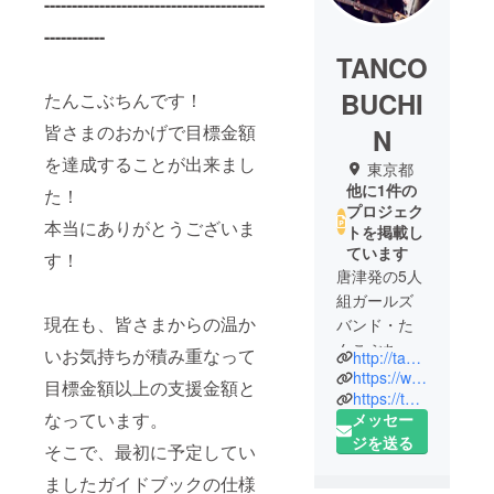
----------------------------------------
-----------
TANCO
BUCHI
たんこぶちんです！
皆さまのおかげで目標金額
N
を達成することが出来まし
東京都
他に1件の
た！
プロジェク
本当にありがとうございま
トを掲載し
ています
す！
唐津発の5人
組ガールズ
現在も、皆さまからの温か
バンド・た
んこぶちん
いお気持ちが積み重なって
http://tancobuchin.jp/
https://www.facebook.com/tancobuchin.official
目標金額以上の支援金額と
2007年に小
https://twitter.com/tancobuchin
なっています。
メッセー
学校の同級
ジを送る
生で結成さ
そこで、最初に予定してい
れ、早くか
ましたガイドブックの仕様
ら注目され