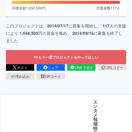
目標金額
1,000,000
円
支援者数
117
人
このプロジェクトは、
2014/07/17
に募集を開始し、
117
人の支援
により
1,646,505
円の資金を集め、
2014/09/16
に募集を終了し
ました
もう一度プロジェクトをやってほしい
ポスト
シェア
LINEで送る
URLコピー
埋め込み
QRコード
エ
ン
タ
メ
領
域
特