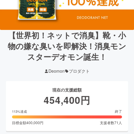
【世界初！ネットで消臭】靴・小
物の嫌な臭いを即解決！消臭モン
スターデオモン誕生！
Deomon
プロダクト
現在の支援総額
454,400
円
終了
113
%達成
目標金額
400,000
円
支援者数
71
人