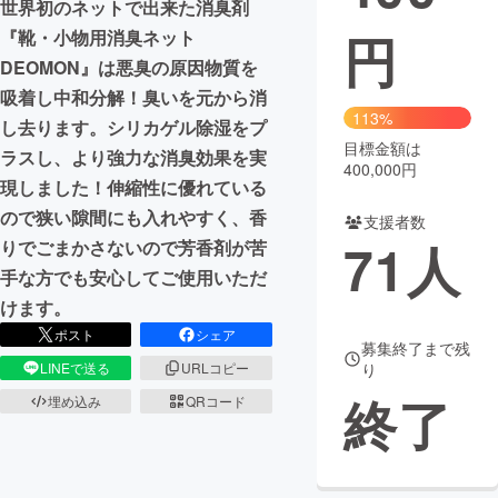
世界初のネットで出来た消臭剤
円
『靴・小物用消臭ネット
まちづくり・地域活性化
DEOMON』は悪臭の原因物質を
吸着し中和分解！臭いを元から消
CAMPFIRE for Social Good
CAMPFIRE Creation
113%
し去ります。シリカゲル除湿をプ
CAMPFIREふるさと納税
machi-ya
コミュニティ
目標金額は
ラスし、より強力な消臭効果を実
400,000円
現しました！伸縮性に優れている
ので狭い隙間にも入れやすく、香
支援者数
71
人
りでごまかさないので芳香剤が苦
手な方でも安心してご使用いただ
けます。
ポスト
シェア
募集終了まで残
LINEで送る
URLコピー
り
終了
埋め込み
QRコード