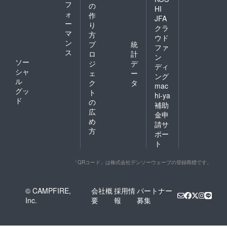
フ
の
HI
ォ
作
JFA
ー
り
クラ
マ
方
ウド
ン
プ
統
ファ
ス
ロ
計
ン
ソー
ジ
デ
ディ
シャ
ェ
ー
ング
ル
ク
タ
mac
グッ
ト
hi-ya
ド
の
補助
広
金申
め
請サ
方
ポー
ト
「QRコード」は株式会社デンソーウェーブの登録商標です。
© CAMPFIRE,
会社概
採用情
パートナー
Inc.
要
報
募集