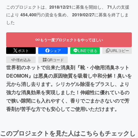
このプロジェクトは、
2018/12/21
に募集を開始し、
71
人の支援
により
454,400
円の資金を集め、
2019/02/27
に募集を終了しま
した
もう一度プロジェクトをやってほしい
ポスト
シェア
LINEで送る
URLコピー
埋め込み
QRコード
世界初のネットで出来た消臭剤『靴・小物用消臭ネット
DEOMON』は悪臭の原因物質を吸着し中和分解！臭いを
元から消し去ります。シリカゲル除湿をプラスし、より
強力な消臭効果を実現しました！伸縮性に優れているの
で狭い隙間にも入れやすく、香りでごまかさないので芳
香剤が苦手な方でも安心してご使用いただけます。
このプロジェクトを見た人はこちらもチェックし