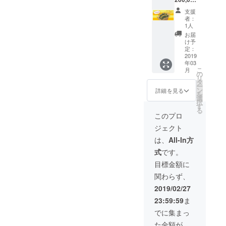
ゼント
みで
円より
として
す。 ※1
支援
55％off
沢山配
円単位
者：
！！ 大
りた
は切り
1人
容量！
い！』
捨てて
お届
店舗・
等のご
おりま
け予
法人向
要望に
定：
す。 ※
けLordy
2019
お応え
割引に
年03
＆
し、50
送料は
こ
月
Roedy1
個SET
の
含まれ
リ
00個
をご用
タ
ませ
ー
SET 支
意致し
ン
ん。
詳細を見る
を
援額：
まし
選
択
90,000
た！ ※1
す
る
円(消費
円単位
このプロ
税及び
は切り
ジェクト
送料込)
捨てて
『商品
おりま
は、
All-In方
を仕入
す。 ※1
式
です。
れた
箱に50
い！』
個まと
目標金額に
『販促
めてお
関わらず、
品とし
入れし
て使用
た状態
2019/02/27
した
でのお
23:59:59
ま
い！』
届けで
等のご
す。
でに集まっ
要望に
た金額が
お応え