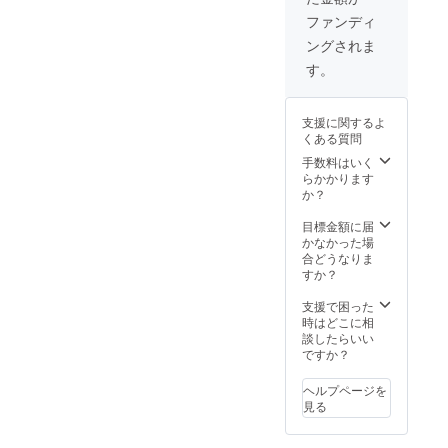
し、100
ファンディ
個SET
ングされま
をご用
意致し
す。
まし
た！ な
んと、
支援に関するよ
半額以
くある質問
下の
55％off
手数料はいく
！！こ
らかかります
の機会
か？
に是非
お買い
目標金額に届
求めく
かなかった場
ださ
合どうなりま
い。 ※1
すか？
円単位
は切り
支援で困った
捨てて
時はどこに相
おりま
談したらいい
す。 ※1
ですか？
箱50個
入りを2
ヘルプページを
口でお
見る
届け致
しま
す。