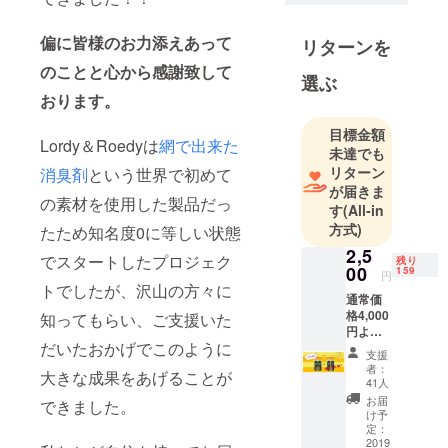
から大好き
な悪臭をパ
偏に皆様のお力添えあって
リターンを
クパク食べ
のことと心から感謝致して
ちゃうよ♪
選ぶ
人間はこの
おります。
おいしさが
目標金額
わからない
Lordy＆Roedyは
網で出来た
未達でも
なんて、か
リターン
消臭剤
という世界で初めて
わいそうだ
が届きま
の素材を使用した製品だっ
な～
す
(All-in
方式)
みんなの靴
たため知名度0に等しい状態
や排水口に
2,5
でスタートしたプロジェク
残り
00
159
僕たちを連
円
トでしたが、沢山の方々に
れってって
通常価
格4,000
知ってもらい、ご支援いた
円より
だいたおかげでこのように
50％off
支援
！！ 超
者：
大きな成果をあげることが
早
41人
割！！
お届
できました。
Lordy＆
け予
Roedy2
定：
個SET
2019