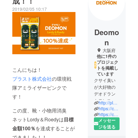
成！！
2019/02/05 10:17
Deomo
n
大阪府
他に1件の
プロジェク
トを掲載し
こんにちは！
ています
プラスト株式会社
の環境戦
クサイ臭い
が大好物の
隊アミライザーピンクで
デオドラン
す！
トモンス
http://plust-ind.com/
ター略して
https://camp-fire.jp/projects/view/113646
この度、靴・小物用消臭
DEOMON(デ
https://camp-fire.jp/projects/view/113648
ネットLordy＆Roedyは
目標
メッセー
オモン)！
ジを送る
僕たちくい
金額100％
を達成することが
しんぼうだ
できました！！