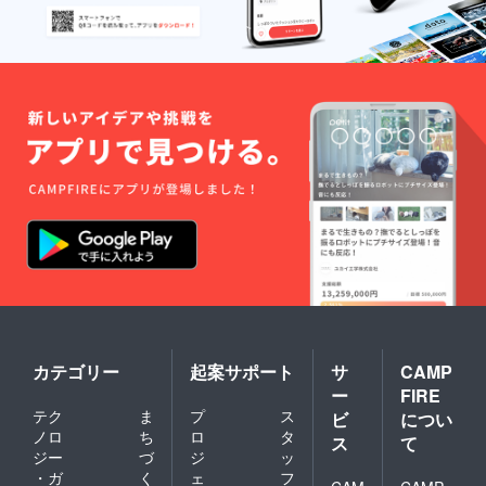
カテゴリー
起案サポート
サ
CAMP
ー
FIRE
テク
ま
プ
ス
ビ
につい
ノロ
ち
ロ
タ
ス
て
ジー
づ
ジ
ッ
・ガ
く
ェ
フ