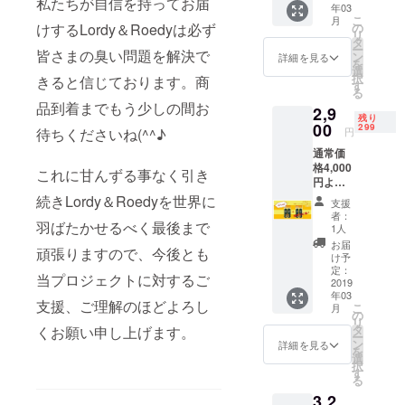
私たちが自信を持ってお届
年03
支援
こ
月
額：
けするLordy＆Roedyは必ず
の
リ
2,500円
タ
ー
皆さまの臭い問題を解決で
内訳：
ン
詳細を見る
を
本体価
選
択
きると信じております。商
格2,000
す
る
円＋送
品到着までもう少しの間お
2,9
料500円
残り
効果を
00
299
待ちくださいね(^^♪
円
体感す
通常価
るには
格4,000
まずコ
これに甘んずる事なく引き
円より
レ！ 限
40％off
定数量
続きLordy＆Roedyを世界に
支援
！！ 早
200個の
者：
羽ばたかせるべく最後まで
割！
早い者
1人
Lordy＆
勝ち！
お届
頑張りますので、今後とも
Roedy2
1足分の
け予
個SET
価格で
定：
当プロジェクトに対するご
支援
2019
もう1足
年03
額：
分つい
支援、ご理解のほどよろし
こ
月
2,900円
てきま
の
リ
内訳：
す！ ※
タ
くお願い申し上げます。
ー
本体価
表示価
ン
詳細を見る
を
格2,400
格は全
選
択
円＋送
て税込
す
る
料500円
みで
3,2
効果が
す。 ※1