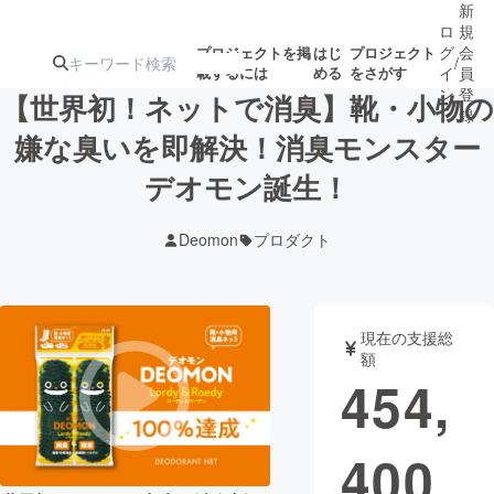
新
ロ
規
グ
会
プロジェクトを掲
はじ
プロジェクト
/
載するには
める
をさがす
イ
員
ン
登
【世界初！ネットで消臭】靴・小物の
録
嫌な臭いを即解決！消臭モンスター
デオモン誕生！
人気のプロ
注目のリ
注目の新着プロ
募集終了が近いプ
もうすぐ公開
ジェクト
ターン
ジェクト
ロジェクト
されます
Deomon
プロダクト
アート・写真
音楽
現在の支援総
テクノロジー・ガジェット
ゲーム・サ
額
454,
映像・映画
書籍・雑誌
400
ビジネス・起業
チャレンジ