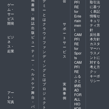
画
デ
会
取引法
PFI
ゲー
書
ミ
に基づ
RE
ム・
籍
ー
く表記
for
サー
・
と
情報セ
Ente
ビス
雑
は
キュリ
rtain
開発
誌
ク
サ
ティ方
men
出
ラ
ポ
針
t
版
ウ
ー
反社基
CAM
ビジ
ビ
ド
ト
本方針
PFI
ネ
ュ
フ
サ
カスタ
RE
ス・
ー
ァ
ー
マーハ
for
起業
テ
ン
ビ
ラスメ
Spor
ィ
デ
ス
ントに
ts
ー
ィ
対する
CAM
・
ン
考え方
PFI
ヘ
グ
クッ
RE
ル
と
キーポ
ふる
ス
は
リシー
さと
ケ
プ
実
納税
ア
ロ
施
AD
アー
舞
ジ
事
FOR
ト・
台
ェ
例
ALL
写真
・
ク
HIO
パ
ト
KOS