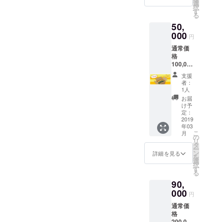
10,500
は切り
選
ん。
択
円 内
捨てて
す
る
訳：本
おりま
50,
体価格
す。 ※
10,000
000
割引に
円
円＋送
送料は
通常価
料500円
含まれ
格
ご家族
ませ
100,000
の靴も
ん。
円より
まとめ
支援
50％off
て全部
者：
！！ 店
消臭で
1人
舗・法
きちゃ
お届
人向け
うお得
け予
Lordy＆
な10個
定：
Roedy5
2019
セッ
年03
0個SET
ト！ 靴
こ
月
支援
箱を開
の
リ
額：
けた瞬
タ
ー
50,000
間のモ
ン
詳細を見る
を
円(消費
ワッと
選
択
税及び
する臭
す
る
送料込)
いもこ
90,
『商品
れで解
を仕入
000
決！！
円
れた
※表示価
通常価
い！』
格は全
格
『プレ
て税込
200,000