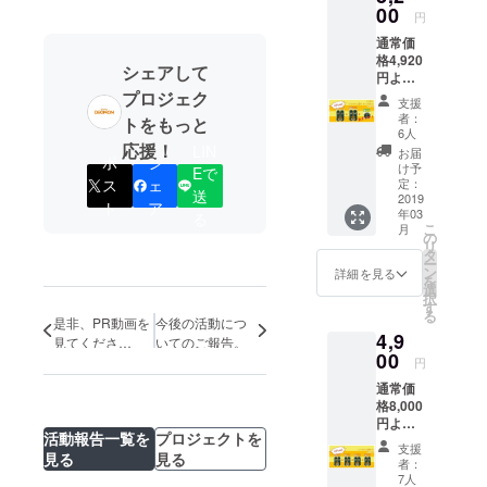
気にな
00
円単位
円
る方は
は切り
通常価
この機
捨てて
格4,920
会に是
おりま
シェアして
円より
非！ 限
す。 ※
45％off
プロジェク
定数量
割引に
支援
！！
300個の
送料は
者：
トをもっと
SET割
お得な2
含まれ
6人
引！
応援！
個SET ※
LIN
ませ
お届
ポ
シ
Lordy＆
表示価
ん。
け予
Eで
Roedy2
格は全
定：
ス
ェ
送
個＋
2019
て税込
ト
ア
年03
Alyssa
る
みで
こ
月
1個
す。 ※1
の
リ
SET！
円単位
タ
ー
支援
は切り
ン
詳細を見る
を
額：
捨てて
選
択
3,200円
おりま
す
る
内訳：
是非、PR動画を
今後の活動につ
す。 ※
4,9
本体価
割引に
見てくださ
いてのご報告。
格2,700
00
送料は
い！！
円
円＋送
含まれ
通常価
料500円
ませ
格8,000
靴・小
ん。
円より
物用と
活動報告一覧を
プロジェクトを
45％off
洗濯排
支援
！！
見る
見る
水口用
者：
Lordy＆
がSET
7人