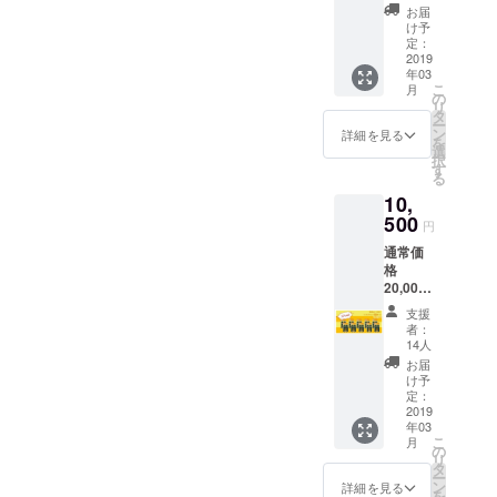
Roedy4
になっ
お届
個SET
たお得
け予
支援
なセッ
定：
額：
2019
トです♪
年03
4,900円
我慢出
こ
月
内訳：
来ない
の
リ
本体価
下水臭
タ
ー
格4,410
もこの
ン
詳細を見る
を
円＋送
機会に
選
択
料500円
是非、
す
る
たっぷ
解決し
10,
り4個
ちゃい
セット
500
ましょ
円
だか
う！ ※
通常価
ら、靴
表示価
格
箱で保
格は全
20,000
管中の
て税込
円より
靴も全
みで
支援
50％off
部消臭
す。 ※1
者：
！！ 靴
でき
円単位
14人
箱丸ご
ちゃい
は切り
お届
と消
ます。
捨てて
け予
臭！
※表示価
定：
おりま
Lordy＆
2019
格は全
す。 ※
年03
Roedy1
て税込
割引に
こ
月
0個SET
みで
の
送料は
リ
支援
す。 ※1
タ
含まれ
ー
額：
円単位
ン
ませ
詳細を見る
を