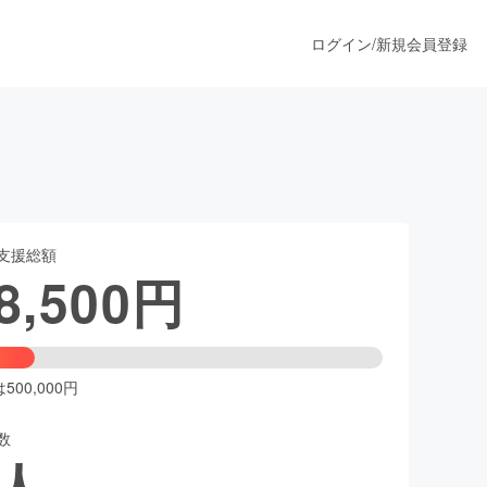
ログイン
/
新規会員登録
うすぐ公開されます
支援総額
プロダクト
8,500
円
ファッション
スポーツ
00,000円
数
ア
ソーシャルグッド
人