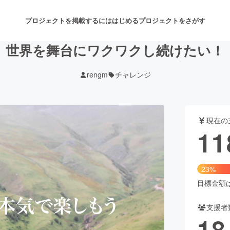
プロジェクトを掲載するには
はじめる
プロジェクトをさがす
世界を舞台にワクワクし続けたい！
rengm
チャレンジ
注目のリターン
注目の新着プロジェクト
募集終了が近いプロジェクト
も
現在の
音楽
舞台・パフォーマンス
11
ゲーム・サービス開発
フード・飲食店
23%
書籍・雑誌出版
アニメ・漫画
目標金額は5
支援者
チャレンジ
ビューティー・ヘルスケ
18