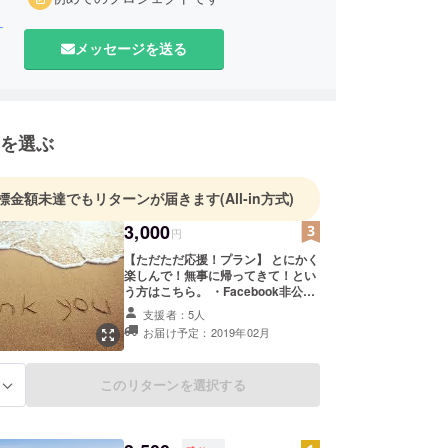
_
メッセージを送る
を選ぶ
標金額未達でもリターンが届きます
(All-in方式)
3,000
円
【ただただ応援！プラン】 とにかく
楽しんで！無事に帰ってきて！とい
う方はこちら。 ・Facebook非公開
グループご招待！ ・お礼のメッセー
支援者：5人
ジをお送りいたします。
お届け予定：2019年02月
このリターンを選択する
る