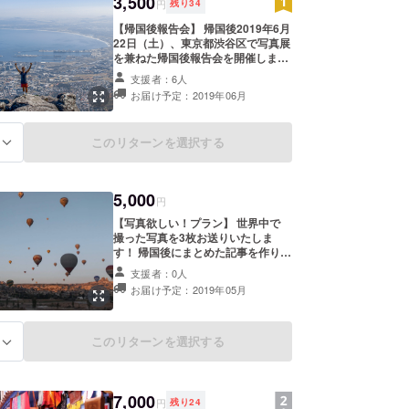
3,500
円
残り
34
【帰国後報告会】 帰国後2019年6月
22日（土）、東京都渋谷区で写真展
を兼ねた帰国後報告会を開催しま
す！ 1年間の世界一周でどんな旅を
支援者：6人
してきて何を感じたのかお話しさせ
お届け予定：2019年06月
ていただきます。海外に行ってみた
い！人生を楽しみたい！と思っても
らえるような内容、そして参加者同
このリターンを選択する
る
士が新たな関係を築けるような場に
もしたいと思います。お一人様から
参加可能です。
5,000
円
【写真欲しい！プラン】 世界中で
撮った写真を3枚お送りいたしま
す！ 帰国後にまとめた記事を作りま
すので、その中からお好きなものを
支援者：0人
お選びいただけます。 ・Facebook
お届け予定：2019年05月
非公開グループご招待！ ・お礼の
メッセージをお送りいたします。
このリターンを選択する
る
7,000
円
残り
24