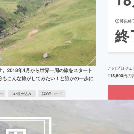
募集終
CAMPFIRE for Social Good
CAMPFIRE Creation
終
CAMPFIREふるさと納税
machi-ya
コミュニティ
このプロジェ
。2018年4月から世界一周の旅をスタート
118,500
円の
分もこんな旅がしてみたい！と誰かの一歩に
ピー
埋め込み
QRコード