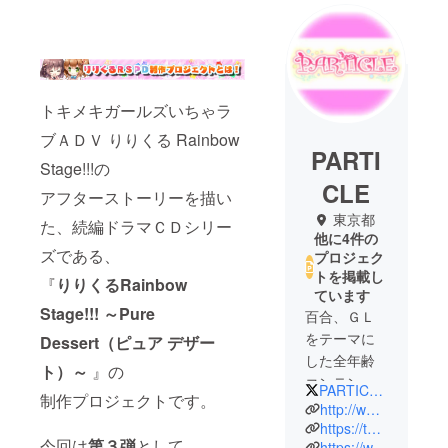
トキメキガールズいちゃラ
ブＡＤＶ りりくる Rainbow
PARTI
Stage!!!の
CLE
アフターストーリーを描い
東京都
た、続編ドラマＣＤシリー
他に4件の
ズである、
プロジェク
トを掲載し
『
りりくるRainbow
ています
Stage!!! ～Pure
百合、ＧＬ
をテーマに
Dessert（ピュア デザー
した全年齢
ト）～
』の
コンテンツ
PARTICLE_YURI
制作プロジェクトです。
ブランド
http://www.particle.jp.net/
『PARTICLE
https://twitter.com/PARTICLE_YURI
今回は
第３弾
として、
https://www.facebook.com/particleyuriofficial/