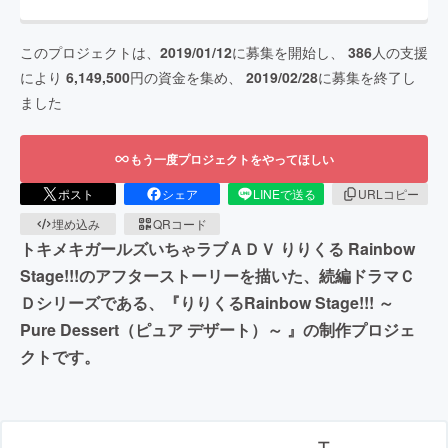
このプロジェクトは、
2019/01/12
に募集を開始し、
386
人の支援
により
6,149,500
円の資金を集め、
2019/02/28
に募集を終了し
ました
もう一度プロジェクトをやってほしい
ポスト
シェア
LINEで送る
URLコピー
埋め込み
QRコード
トキメキガールズいちゃラブＡＤＶ りりくる Rainbow
Stage!!!のアフターストーリーを描いた、続編ドラマＣ
Ｄシリーズである、『りりくるRainbow Stage!!! ～
Pure Dessert（ピュア デザート）～ 』の制作プロジェ
クトです。
エ