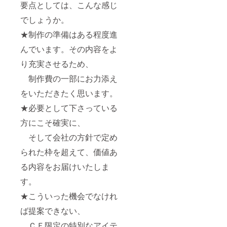
要点としては、こんな感じ
合わせ
の時間
でしょうか。
を設け
させて
★制作の準備はある程度進
いた
だき、
んでいます。その内容をよ
オリジ
り充実させるため、
ナルＳ
Ｓの内
制作費の一部にお力添え
容につ
いての
をいただきたく思います。
ご要望
を 入
★必要として下さっている
念にヒ
アリン
方にこそ確実に、
グさせ
そして会社の方針で定め
ていた
だきま
られた枠を超えて、価値あ
す）
る内容をお届けいたしま
す。
★こういった機会でなけれ
ば提案できない、
ＣＦ限定の特別なアイテ