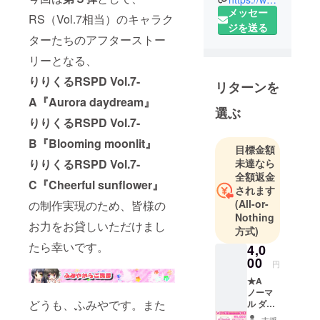
（パーティ
メッセー
クル）』 で
RS（Vol.7相当）のキャラク
ジを送る
す。
ターたちのアフターストー
リーとなる、
りりくるRSPD Vol.7-
リターンを
A『Aurora daydream』
選ぶ
りりくるRSPD Vol.7-
B『Blooming moonlit』
目標金額
りりくるRSPD Vol.7-
未達なら
全額返金
C『Cheerful sunflower』
されます
(All-or-
の制作実現のため、皆様の
Nothing
お力をお貸しいただけまし
方式)
たら幸いです。
4,0
00
円
★A
ノーマ
どうも、ふみやです。また
ル ダン
ゴムシ