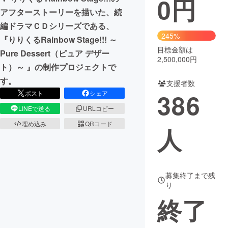
0
円
アフターストーリーを描いた、続
まちづくり・地域活性化
編ドラマＣＤシリーズである、
245%
『りりくるRainbow Stage!!! ～
目標金額は
CAMPFIRE for Social Good
CAMPFIRE Creation
Pure Dessert（ピュア デザー
2,500,000円
CAMPFIREふるさと納税
machi-ya
コミュニティ
ト）～ 』の制作プロジェクトで
す。
支援者数
386
ポスト
シェア
LINEで送る
URLコピー
埋め込み
QRコード
人
募集終了まで残
り
終了