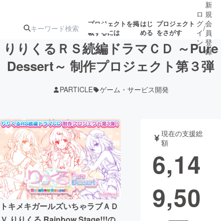
新
ロ
規
グ
会
プロジェクトを掲
はじ
プロジェクト
/
載するには
める
をさがす
イ
員
ン
登
りりくるＲＳ続編ドラマＣＤ ～Pure
録
Dessert～ 制作プロジェクト第３弾
人気のプロ
注目のリ
注目の新着プロ
募集終了が近いプ
もうすぐ公開
PARTICLE
ゲーム・サービス開発
ジェクト
ターン
ジェクト
ロジェクト
されます
アート・写真
音楽
現在の支援総
額
6,14
テクノロジー・ガジェット
ゲーム・サ
9,50
映像・映画
書籍・雑誌
トキメキガールズいちゃラブＡＤ
ビジネス・起業
チャレンジ
Ｖ りりくる Rainbow Stage!!!の