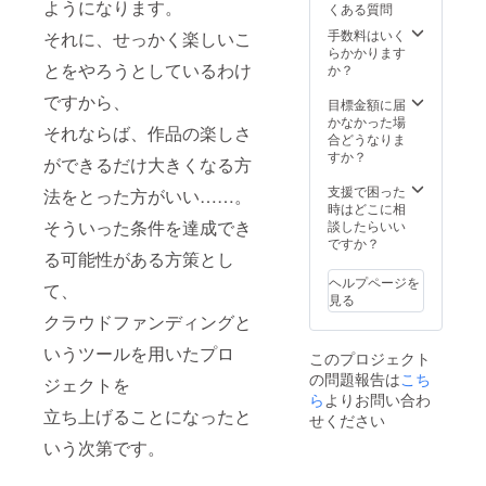
ようになります。
くある質問
さくら
&「Vol.
さんサ
7-C」
手数料はいく
それに、せっかく楽しいこ
イン入
を
らかかります
り描き
お届け
とをやろうとしているわけ
か？
下ろし
⑦オ
ですから、
イラス
リジナ
目標金額に届
ト色紙
ルＡ４
かなかった場
それならば、作品の楽しさ
（※絵
アクリ
合どうなりま
柄の指
ルプ
すか？
ができるだけ大きくなる方
定はで
レート
きませ
⑧超
支援で困った
法をとった方がいい……。
ん）
ビッグ
時はどこに相
布ポス
そういった条件を達成でき
談したらいい
ター（※
ですか？
る可能性がある方策とし
サイ
ズ：約
ヘルプページを
て、
150cm
見る
×250c
クラウドファンディングと
m） ⑩
ふみや
いうツールを用いたプロ
このプロジェクト
書き下
の問題報告は
こち
ろしオ
ジェクトを
リジナ
ら
よりお問い合わ
立ち上げることになったと
ルＳＳ
せください
（※実際
いう次第です。
にふみ
やとの
お打ち