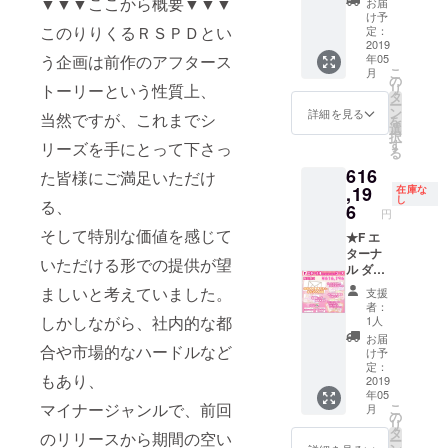
▼▼▼ここから概要▼▼▼
ジナル
お届
チョウ
の記載
け予
Ａ４ア
コース
このりりくるＲＳＰＤとい
なし）
定：
クリル
①お
2019
④Ｃ
プレー
う企画は前作のアフタース
年05
礼の
Ｆ限定
ト
こ
月
メッ
着せ替
の
トーリーという性質上、
リ
セージ
えジャ
タ
ー
②ダ
ケット
ン
詳細を見る
当然ですが、これまでシ
を
ンゴム
⑥ド
選
択
シ／モ
ラマＣ
す
リーズを手にとって下さっ
る
ンシロ
Ｄ製品
616
チョウ
た皆様にご満足いただけ
版
認定証
,19
「Vol.7-
在庫な
し
る、
③Ｈ
A」
6
円
Ｐのク
&「Vol.
そして特別な価値を感じて
レジッ
★F エ
7-B」
トにお
ターナ
&「Vol.
いただける形での提供が望
名前掲
ル ダン
7-C」
載
ゴムシ
を
ましいと考えていました。
支援
（順不
／モン
お届け
者：
同／
シロ
⑦オ
しかしながら、社内的な都
1人
コース
チョウ
リジナ
お届
合や市場的なハードルなど
の記載
コース
ルＡ４
け予
なし）
①お
アクリ
定：
もあり、
④Ｃ
礼の
2019
ルプ
年05
Ｆ限定
メッ
レート
マイナージャンルで、前回
こ
月
着せ替
セージ
⑧超
の
リ
えジャ
②ダ
ビッグ
タ
のリリースから期間の空い
ー
ケット
ンゴム
布ポス