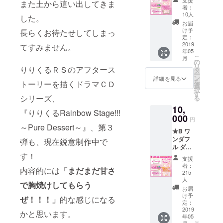
支援
また土から這い出してきま
／モン
者：
シロ
10人
した。
チョウ
お届
コース
け予
長らくお待たせしてしまっ
①お礼
定：
のメッ
2019
てすみません。
年05
セージ
こ
月
②ダン
の
リ
りりくるＲＳのアフタース
ゴムシ
タ
ー
／モン
ン
詳細を見る
を
トーリーを描くドラマＣＤ
シロ
選
択
チョウ
す
シリーズ、
る
認定証
10,
③ＨＰ
『りりくるRainbow Stage!!!
のクレ
000
円
ジット
～Pure Dessert～』、第３
★B ワ
にお名
ンダフ
前掲載
弾も、現在鋭意制作中で
ル ダン
（順
す！
ゴムシ
不同／
支援
／モン
コース
者：
内容的には
「まだまだ甘さ
シロ
の記載
215
チョウ
なし）
人
で胸焼けしてもらう
コース
④ＣＦ
お届
①お
限定着
け予
ぜ！！！」
的な感じになる
礼の
定：
せ替え
2019
メッ
ジャ
かと思います。
年05
セージ
ケット