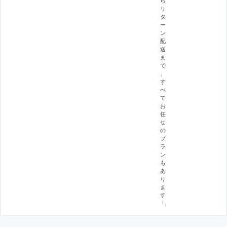
リ
タ
ー
ン
配
送
ま
で
、
す
べ
て
お
任
せ
の
プ
ラ
ン
も
あ
り
ま
す
！