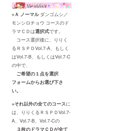
※
Ａ ノーマル
ダンゴムシ／
モンシロチョウ コースのド
ラマＣＤは
選択式
です。
コース選択後に、りりく
るＲＳＰＤVol.7-A、もしく
はVol.7-B、もしくはVol.7-C
の中で、
ご希望の１点を選択
フォームからお選び下さ
い。
※
それ以外の全てのコース
に
は、りりくるＲＳＰＤVol.7-
A、Vol.7-B、Vol.7-Cの
３枚のドラマＣＤが全て