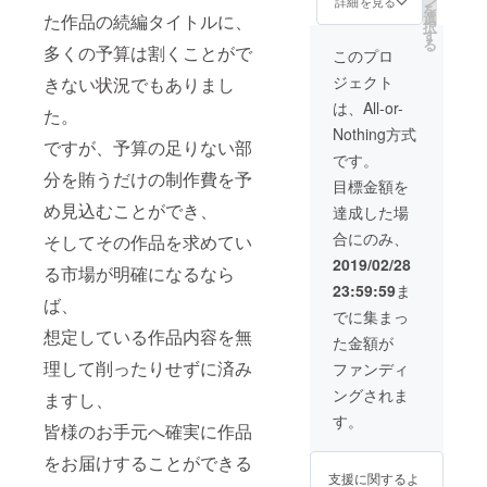
ン
詳細を見る
を
⑥ド
シ／モ
ター（※
選
た作品の続編タイトルに、
択
ラマＣ
ンシロ
サイ
す
る
Ｄ製品
チョウ
多くの予算は割くことがで
ズ：約
このプロ
版
認定証
150cm
ジェクト
きない状況でもありまし
「Vol.7-
③Ｈ
×250c
A」
Ｐのク
m）
は、All-or-
た。
&「Vol.
レジッ
Nothing方式
7-B」
トにお
ですが、予算の足りない部
&「Vol.
名前掲
です。
7-C」
載
分を賄うだけの制作費を予
目標金額を
を
（順不
お届け
同／
め見込むことができ、
達成した場
⑦オ
コース
合にのみ、
そしてその作品を求めてい
リジナ
の記載
ルＡ４
なし）
2019/02/28
る市場が明確になるなら
アクリ
④Ｃ
23:59:59
ま
ルプ
Ｆ限定
ば、
レート
着せ替
でに集まっ
⑧超
えジャ
想定している作品内容を無
た金額が
ビッグ
ケット
布ポス
⑥ド
理して削ったりせずに済み
ファンディ
ター（※
ラマＣ
ングされま
ますし、
サイ
Ｄ製品
ズ：約
版
す。
皆様のお手元へ確実に作品
150cm
「Vol.7-
×250c
A」
をお届けすることができる
m） ⑨
&「Vol.
支援に関するよ
みわべ
7-B」