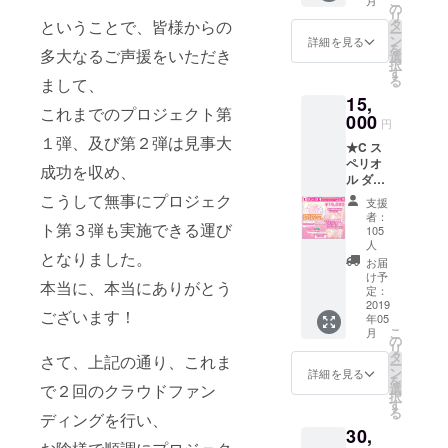
こ
月
②ダ
の
⑤ドラ
リ
ンゴム
ということで、皆様からの
タ
マＣＤ
ー
シ／モ
ン
製品版
詳細を見る
を
多大なるご声援をいただき
ンシロ
選
「Vol.7-
択
チョウ
す
A」
る
まして、
認定証
or「Vol.
15,
③Ｈ
7-B」or
これまでのプロジェクト第
000
Ｐのク
円
レジッ
「Vol.7-
１弾、及び第２弾は見事大
★C ス
トにお
C」の
ペリオ
名前掲
成功を収め、
内、任
ル ダン
載
意の１
ゴムシ
こうして無事にプロジェク
（順不
点をお
支援
／モン
同／
届け
者：
ト第３弾も実施できる運び
シロ
コース
105
（※ご支
チョウ
人
の記載
援お申
となりました。
コース
なし）
お届
込み時
①お
け予
④Ｃ
に選択
本当に、本当にありがとう
礼の
定：
Ｆ限定
してい
2019
メッ
着せ替
ただく
ございます！
年05
セージ
えジャ
形にな
こ
月
②ダ
の
ケット
りま
リ
ンゴム
タ
さて、上記の通り、これま
⑥ドラ
す）
ー
シ／モ
ン
詳細を見る
マＣＤ
を
ンシロ
で２回のクラウドファン
選
製品版
択
チョウ
す
「Vol.7-
る
ディングを行い、
認定証
A」
30,
③Ｈ
&「Vol.