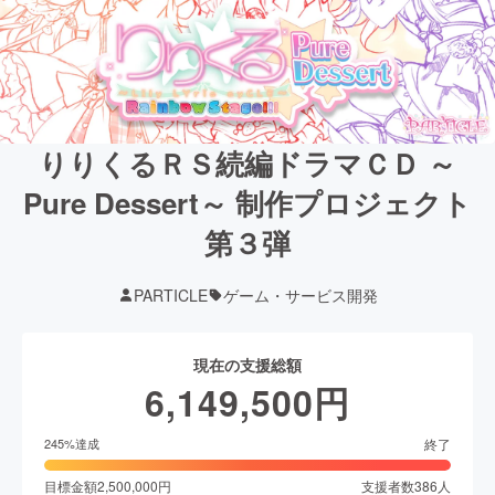
りりくるＲＳ続編ドラマＣＤ ～
Pure Dessert～ 制作プロジェクト
第３弾
PARTICLE
ゲーム・サービス開発
現在の支援総額
6,149,500
円
終了
245
%達成
目標金額
2,500,000
円
支援者数
386
人