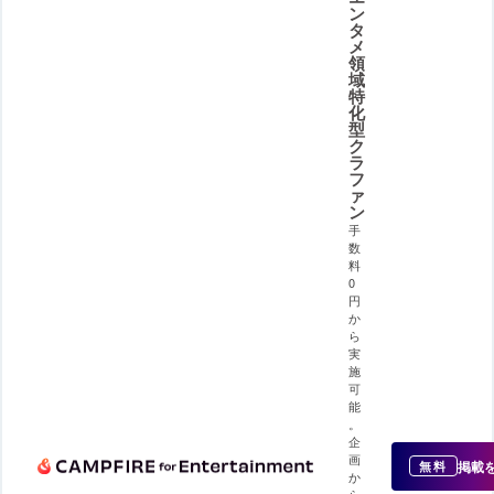
ン
タ
メ
領
域
特
化
型
ク
ラ
フ
ァ
ン
手
数
料
0
円
か
ら
実
施
可
能
。
企
画
掲載
無料
か
ら