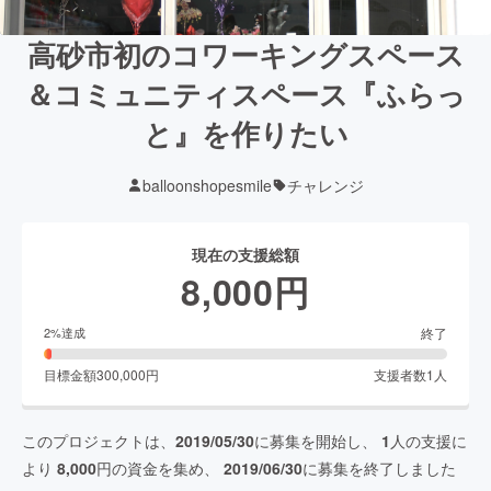
高砂市初のコワーキングスペース
＆コミュニティスペース『ふらっ
と』を作りたい
balloonshopesmile
チャレンジ
現在の支援総額
8,000
円
終了
2
%達成
目標金額
300,000
円
支援者数
1
人
このプロジェクトは、
2019/05/30
に募集を開始し、
1
人の支援に
より
8,000
円の資金を集め、
2019/06/30
に募集を終了しました