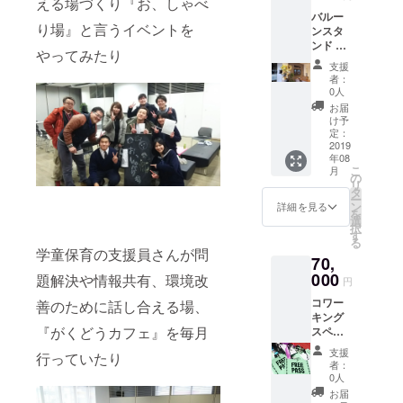
える場づくり『お、しゃべ
しま
バルー
す。
り場』と言うイベントを
ンスタ
（詳細
ンド ・
に関し
やってみたり
開店や
ては
支援
周年の
メール
者：
お祝い
にてご
0人
用のバ
相談さ
お届
ルーン
せてい
け予
スタン
ただき
定：
ドをご
2019
ます）
年08
用意し
・ろみ
こ
月
ます。
ひ～か
の
リ
（詳細
らお礼
タ
ー
やご利
のメッ
ン
詳細を見る
を
用時期
セージ
選
択
に関し
をメー
す
る
ては
ルにて
学童保育の支援員さんが問
70,
メール
お送り
にてご
000
いたし
題解決や情報共有、環境改
円
相談さ
ます。
コワー
せてい
善のために話し合える場、
※有効期
キング
ただき
限1年
『がくどうカフェ』を毎月
スペー
ます）
ス1年間
注：配
支援
行っていたり
フリー
達地域
者：
パス ・
は加古
0人
1年間の
川市近
お届
フリー