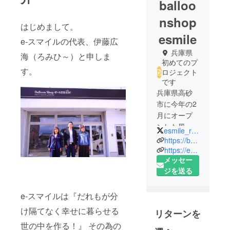
balloo
nshop
はじめまして。
esmile
e-スマイルの代表、伊藤広
兵庫県
海（ろみひ～）と申しま
初めてのプ
す。
ロジェクト
です
兵庫県高砂
市に今年の2
月にオープ
ンした風船
esmile_romihi
の専門店バ
https://balloon-esmile.com/
ルーン
https://esmile.saleshop.jp/
メッセー
ショップe-ス
ジを送る
マイルで
e-スマイルは『だれもが分
け隔てなく幸せに暮らせる
リターンを
世の中を作る！』 その為の