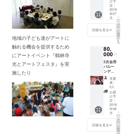
郊のみ
け予
パス
です ・
定：
（定価
2019
お礼の
年07
75,000
メッ
こ
月
円でご
セージ
の
リ
利用日
をメー
タ
ー
から1年
ルにて
ン
詳細を見る
を
間）を
お送り
選
択
地域の子ども達がアートに
ご用意
いたし
す
る
させて
ます。
触れる機会を提供するため
80,
いただ
※有効期
きま
000
限1年
にアートイベント『鶴林寺
円
す。 ・
2次会用
お礼の
光とアートフェスタ』を実
バルー
メッ
ンデコ
セージ
施したり
レー
をメー
支援
ション
ルにて
者：
・ス
お送り
0人
パーク
しま
お届
バルー
す。
け予
ン、卓
定：
上用の
2019
年08
バルー
こ
月
ンセッ
の
リ
ト、高
タ
ー
砂席用
ン
詳細を見る
を
のバ
選
択
ルーン