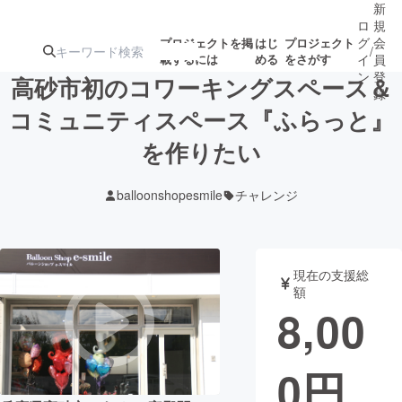
新
ロ
規
グ
会
プロジェクトを掲
はじ
プロジェクト
/
載するには
める
をさがす
イ
員
ン
登
高砂市初のコワーキングスペース＆
録
コミュニティスペース『ふらっと』
を作りたい
人気のプロ
注目のリ
注目の新着プロ
募集終了が近いプ
もうすぐ公開
ジェクト
ターン
ジェクト
ロジェクト
されます
balloonshopesmile
チャレンジ
アート・写真
音楽
現在の支援総
テクノロジー・ガジェット
ゲーム・サ
額
8,00
映像・映画
書籍・雑誌
0
円
ビジネス・起業
チャレンジ