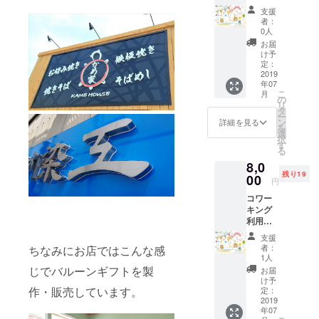
パー
支援
ティー
者：
（軽食
0人
もご用
お届
意しま
け予
す）に
定：
ご招待
2019
年07
させて
こ
月
いただ
の
リ
きま
タ
ー
す。 場
ン
詳細を見る
を
所はふ
選
択
らっと
す
る
『高砂
8,0
市神爪1
残り19
丁目1-
00
円
8-103-
コワー
2F』に
キング
て、開
利用回
催は8月
数券+お
を予定
支援
披露目
してい
者：
ちなみにお店ではこんな感
パー
ます。
1人
ティー
詳細に
じでバルーンギフトを製
お届
ご招待
かんし
け予
・400円
作・販売しています。
ては
定：
×11枚綴
2019
メール
年07
り（有
にてご