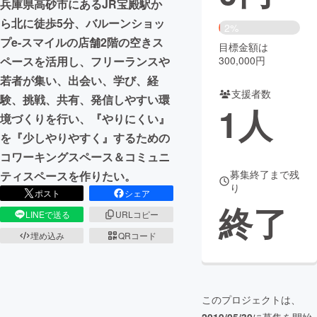
兵庫県高砂市にあるJR宝殿駅か
ら北に徒歩5分、バルーンショッ
まちづくり・地域活性化
2%
プe-スマイルの店舗2階の空きス
目標金額は
300,000円
ペースを活用し、フリーランスや
CAMPFIRE for Social Good
CAMPFIRE Creation
若者が集い、出会い、学び、経
CAMPFIREふるさと納税
machi-ya
コミュニティ
支援者数
験、挑戦、共有、発信しやすい環
1
人
境づくりを行い、『やりにくい』
を『少しやりやすく』するための
コワーキングスペース＆コミュニ
募集終了まで残
ティスペースを作りたい。
り
ポスト
シェア
終了
LINEで送る
URLコピー
埋め込み
QRコード
このプロジェクトは、