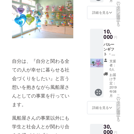
こ
月
効期限
連絡さ
の
リ
無し）
せてい
タ
ー
・改修
ただき
ン
詳細を見る
を
後にお
ます。
選
択
披露目
領収書
す
る
パー
はパー
10,
ティー
ティー
（軽食
000
当日に
円
もご用
お渡し
バルー
意しま
しま
ンギフ
す）に
す。
ト ・誕
ご招待
注：現
生日、
させて
地まで
自分は、『自分と関わる全
支援
出産祝
いただ
の交通
者：
い、開
きま
ての人が幸せに暮らせる社
費はご
0人
店祝い
す。 ・
自身で
お届
会づくりをしたい』と言う
等様々
お礼の
ご負担
け予
なお祝
メッ
定：
お願い
想いを抱きながら風船屋さ
いの
2019
セージ
します
年08
シーン
をメー
んとしての事業を行ってい
こ
月
でご利
ルにて
の
リ
用いた
お送り
タ
ます。
ー
だける
いたし
ン
詳細を見る
を
卓上バ
ます。
選
択
ルーン
す
風船屋さんの事業以外にも
る
ギフト
30,
をお送
学生と社会人とが関わり合
りいた
000
円