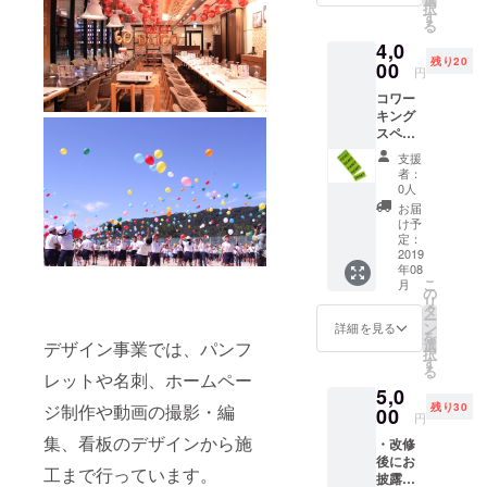
択
す
る
4,0
残り20
00
円
コワー
キング
スペー
ス利用
支援
回数券
者：
・400円
0人
×11枚綴
お届
り（有
け予
効期限
定：
無し）
2019
年08
・お礼
こ
月
のメッ
の
リ
セージ
タ
ー
をメー
ン
詳細を見る
を
ルにて
選
デザイン事業では、パンフ
択
お送り
す
る
しま
レットや名刺、ホームペー
5,0
す。
残り30
ジ制作や動画の撮影・編
00
円
集、看板のデザインから施
・改修
後にお
工まで行っています。
披露目