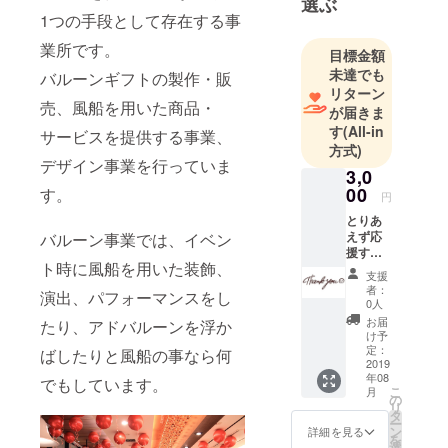
選ぶ
1つの手段として存在する事
業所です。
目標金額
未達でも
バルーンギフトの製作・販
リターン
売、風船を用いた商品・
が届きま
す
(All-in
サービスを提供する事業、
方式)
デザイン事業を行っていま
3,0
00
す。
円
とりあ
えず応
バルーン事業では、イベン
援する
ト時に風船を用いた装飾、
よ！ ・
支援
お礼の
者：
演出、パフォーマンスをし
メッ
0人
セージ
お届
たり、アドバルーンを浮か
をメー
け予
ルにて
定：
ばしたりと風船の事なら何
送付 ・
2019
年08
領収書
でもしています。
こ
月
を送付
の
リ
タ
ー
ン
詳細を見る
を
選