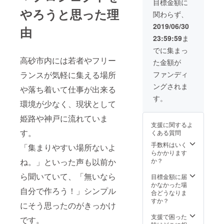
目標金額に
市近郊
に関し
やろうと思った理
関わらず、
のみで
ては
す
メール
2019/06/30
由
にてご
23:59:59
ま
相談さ
せてい
でに集まっ
ただき
高砂市内には若者やフリー
た金額が
ます）
注：加
ファンディ
ランスが気軽に集える場所
古川市
ングされま
近郊以
や落ち着いて仕事が出来る
外の地
す。
環境が少なく、現状として
域の方
は別途
姫路や神戸に流れていま
交通費
支援に関するよ
が必要
す。
くある質問
となり
ます ・
手数料はいく
「集まりやすい場所ないよ
お礼の
らかかります
メッ
か？
ね。」といった声も以前か
セージ
をメー
ら聞いていて、「無いなら
目標金額に届
ルにて
かなかった場
自分で作ろう！」シンプル
お送り
合どうなりま
いたし
すか？
にそう思ったのがきっかけ
ます。
支援で困った
です。