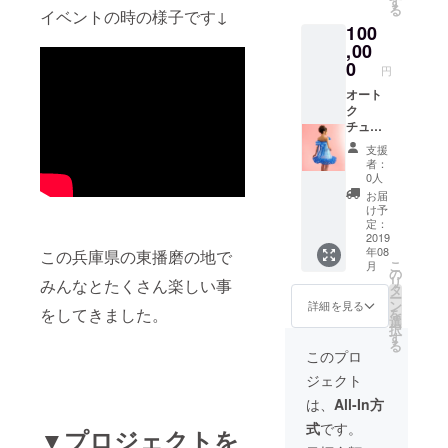
す
る
アー
イベントの時の様子です↓
100
チ、バ
ルーン
,00
ブーケ
0
円
等、2次
会で用
オート
いられ
ク
る風船
チュー
の装飾
ルバ
支援
を1式ご
ルーン
者：
用意さ
ドレス
0人
せてい
・完全
お届
ただき
オート
け予
ます。
ク
定：
内容や
チュー
2019
年08
施工日
ルで世
この兵庫県の東播磨の地で
こ
月
時に関
界に1着
の
リ
みんなとたくさん楽しい事
しては
だけ、
タ
ー
メール
その日
ン
詳細を見る
をしてきました。
を
にてご
限りの
選
択
相談さ
バルー
す
る
せてい
ンドレ
このプロ
ただき
スを製
ジェクト
ます。
作しま
注：施
す。
は、
All-In方
工可能
（詳細
式
です。
地域は
やご利
▼プロジェクトを
加古川
用時期