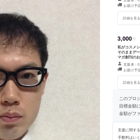
お届け予定
詳細を見
3,000
円
私がコスメシ
そのままデートにも応
マガ創刊のお知らせをお
服装のご提案
支援者：0
お届け予定
詳細を見
このプロ
目標金額
金額がフ
支援に関す
手数料はい