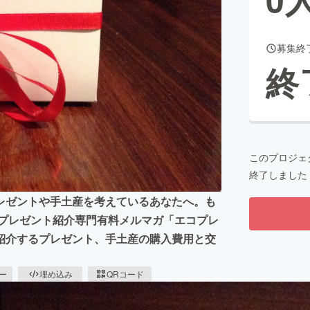
募集終
CAMPFIRE for Social Good
CAMPFIRE Creation
終
CAMPFIREふるさと納税
machi-ya
コミュニティ
このプロジェ
終了しました
レゼントや手土産を考えているあなたへ。も
けプレゼント紹介専門有料メルマガ「エコプレ
紹介するプレゼント、手土産の購入費用と交
ピー
埋め込み
QRコード