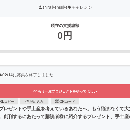
shiraikensuke
チャレンジ
現在の支援総額
0
円
9/02/14
に募集を終了しました
もう一度プロジェクトをやってほしい
RLコピー
埋め込み
QRコード
プレゼントや手土産を考えているあなたへ。もう悩まなくて大丈
。創刊するにあたって購読者様に紹介するプレゼント、手土産