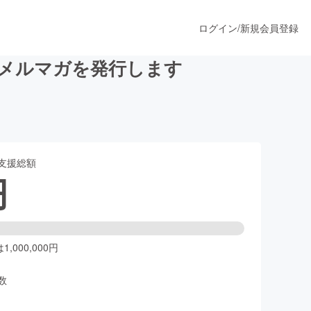
ログイン
/
新規会員登録
料メルマガを発行します
うすぐ公開されます
支援総額
プロダクト
円
ファッション
スポーツ
,000,000円
数
ア
ソーシャルグッド
人