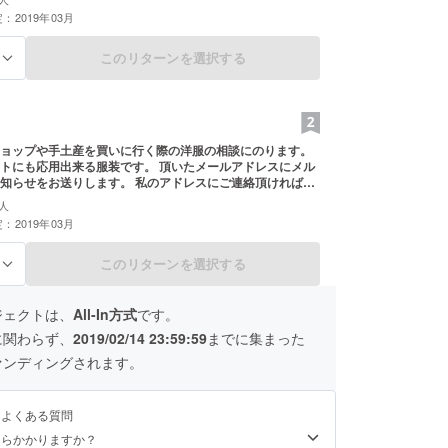
：2019年03月
このリターンを選択する
る
ョップや手土産を買いに行く際の洋服の相談にのります。
用出来る服装です。 頂いたメールアドレスにメル
送りします。 私のアドレスにご連絡頂ければ、
をさせていただきます。
人
：2019年03月
このリターンを選択する
る
ジェクトは、
All-In方式
です。
に関わらず、
2019/02/14 23:59:59
までに集まった
ァンディングされます。
るよくある質問
くらかかりますか？