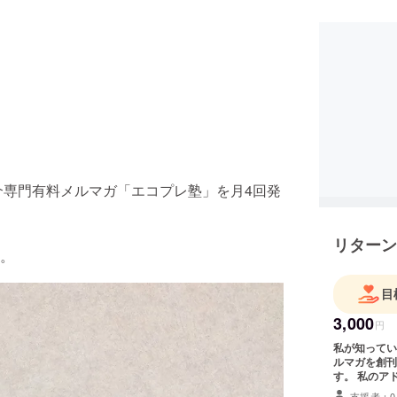
介専門有料メルマガ「エコプレ塾」を月4回発
リターン
。
目
3,000
円
私が知ってい
ルマガを創刊
す。 私
支援者：0