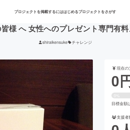
プロジェクトを掲載するには
はじめる
プロジェクトをさがす
性の皆様 へ 女性へのプレゼント専門有
shiraikensuke
チャレンジ
注目のリターン
注目の新着プロジェクト
募集終了が近いプロジェクト
も
現在の
音楽
舞台・パフォーマンス
0
ゲーム・サービス開発
フード・飲食店
0%
書籍・雑誌出版
アニメ・漫画
目標金額は1
支援者
チャレンジ
ビューティー・ヘルスケ
0