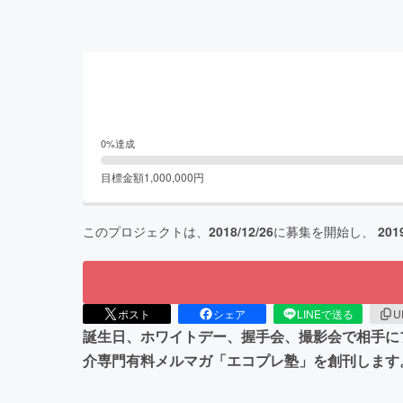
0
%達成
目標金額
1,000,000
円
このプロジェクトは、
2018/12/26
に募集を開始し、
201
ポスト
シェア
LINEで送る
U
誕生日、ホワイトデー、握手会、撮影会で相手に
介専門有料メルマガ「エコプレ塾」を創刊します