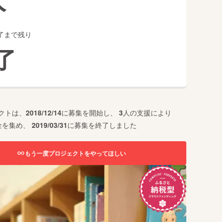
了まで残り
了
クトは、
2018/12/14
に募集を開始し、
3
人の支援により
金を集め、
2019/03/31
に募集を終了しました
もう一度プロジェクトをやってほしい