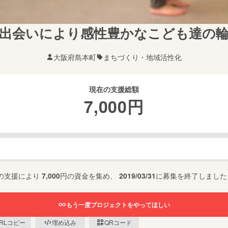
出会いにより感性豊かなこども達の
大阪府島本町
まちづくり・地域活性化
現在の支援総額
7,000
円
の支援により
7,000
円の資金を集め、
2019/03/31
に募集を終了しました
もう一度プロジェクトをやってほしい
RLコピー
埋め込み
QRコード